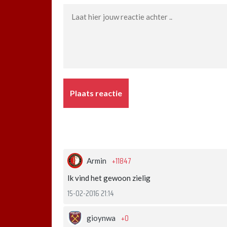
Plaats reactie
+11847
Armin
Ik vind het gewoon zielig
15-02-2016 21:14
+0
gioynwa