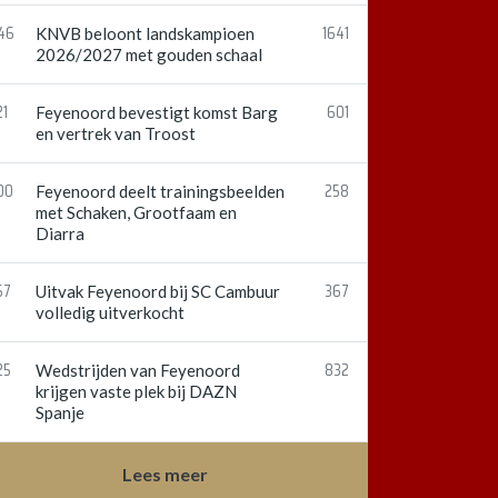
:46
1641
KNVB beloont landskampioen
2026/2027 met gouden schaal
21
601
Feyenoord bevestigt komst Barg
en vertrek van Troost
00
258
Feyenoord deelt trainingsbeelden
met Schaken, Grootfaam en
Diarra
57
367
Uitvak Feyenoord bij SC Cambuur
volledig uitverkocht
25
832
Wedstrijden van Feyenoord
krijgen vaste plek bij DAZN
Spanje
Lees meer