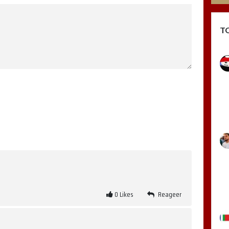
T
0
Likes
Reageer