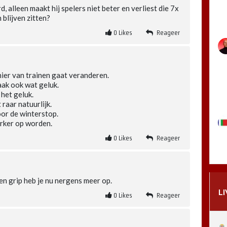
, alleen maakt hij spelers niet beter en verliest die 7x
n blijven zitten?
0
Likes
Reageer
anier van trainen gaat veranderen.
aak ook wat geluk.
het geluk.
 raar natuurlijk.
oor de winterstop.
terker op worden.
0
Likes
Reageer
. en grip heb je nu nergens meer op.
L
0
Likes
Reageer