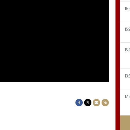
16
15:
15:
13:
12:
Delen op Facebook
Delen op Twitter
Delen via Mail
Delen via link