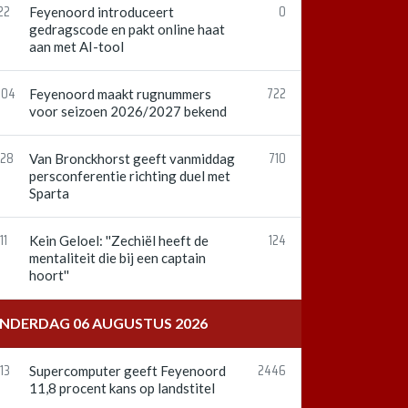
22
0
Feyenoord introduceert
gedragscode en pakt online haat
aan met AI-tool
:04
722
Feyenoord maakt rugnummers
voor seizoen 2026/2027 bekend
:28
710
Van Bronckhorst geeft vanmiddag
persconferentie richting duel met
Sparta
11
124
Kein Geloel: ''Zechiël heeft de
mentaliteit die bij een captain
hoort''
NDERDAG 06 AUGUSTUS 2026
13
2446
Supercomputer geeft Feyenoord
11,8 procent kans op landstitel