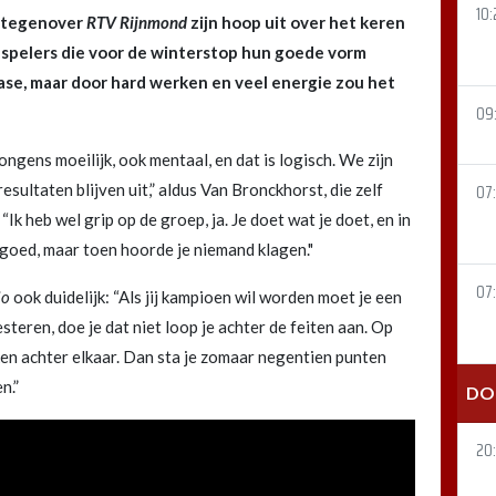
10:
k tegenover
RTV Rijnmond
zijn hoop uit over het keren
 spelers die voor de winterstop hun goede vorm
se, maar door hard werken en veel energie zou het
09
jongens moeilijk, ook mentaal, en dat is logisch. We zijn
sultaten blijven uit,” aldus Van Bronckhorst, die zelf
07
“Ik heb wel grip op de groep, ja. Je doet wat je doet, en in
 goed, maar toen hoorde je niemand klagen."
07:
io
ook duidelijk: “Als jij kampioen wil worden moet je een
steren, doe je dat niet loop je achter de feiten aan. Op
eken achter elkaar. Dan sta je zomaar negentien punten
n.”
DO
20: