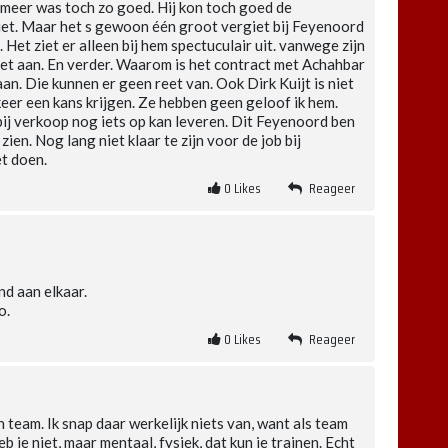
rmeer was toch zo goed. Hij kon toch goed de
iet. Maar het s gewoon één groot vergiet bij Feyenoord
 Het ziet er alleen bij hem spectuculair uit. vanwege zijn
eet aan. En verder. Waarom is het contract met Achahbar
aan. Die kunnen er geen reet van. Ook Dirk Kuijt is niet
eer een kans krijgen. Ze hebben geen geloof ik hem.
 bij verkoop nog iets op kan leveren. Dit Feyenoord ben
ien. Nog lang niet klaar te zijn voor de job bij
et doen.
0
Likes
Reageer
nd aan elkaar.
o.
0
Likes
Reageer
n team. Ik snap daar werkelijk niets van, want als team
eb je niet, maar mentaal, fysiek, dat kun je trainen. Echt