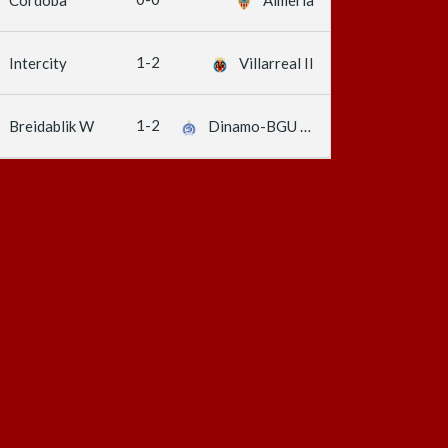
1-2
Intercity
Villarreal II
1-2
Breidablik W
Dinamo-BGU W