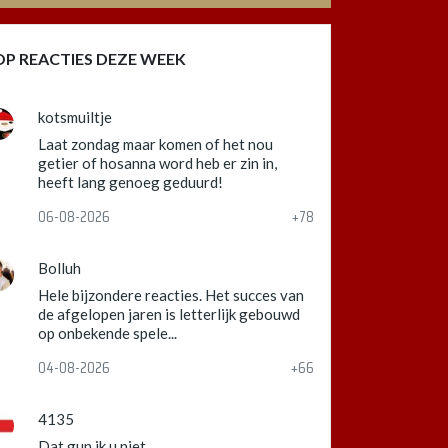
OP REACTIES DEZE WEEK
kotsmuiltje
Laat zondag maar komen of het nou
getier of hosanna word heb er zin in,
heeft lang genoeg geduurd!
06-08-2026
+78
Bolluh
Hele bijzondere reacties. Het succes van
de afgelopen jaren is letterlijk gebouwd
op onbekende spele...
04-08-2026
+66
4135
Dat gun ik u niet