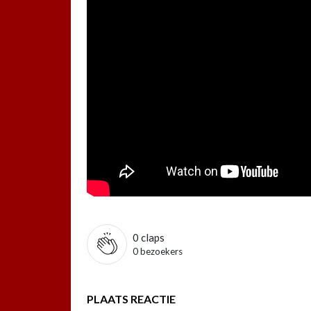
0
claps
0 bezoekers
PLAATS REACTIE