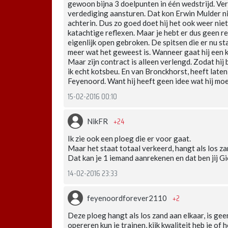
gewoon bijna 3 doelpunten in één wedstrijd. Ve
verdediging aansturen. Dat kon Erwin Mulder n
achterin. Dus zo goed doet hij het ook weer niet.
katachtige reflexen. Maar je hebt er dus geen r
eigenlijk open gebroken. De spitsen die er nu st
meer wat het geweest is. Wanneer gaat hij een k
Maar zijn contract is alleen verlengd. Zodat hij
ik echt kotsbeu. En van Bronckhorst, heeft laten z
Feyenoord. Want hij heeft geen idee wat hij mo
15-02-2016 00:10
+24
NikFR
Ik zie ook een ploeg die er voor gaat.
Maar het staat totaal verkeerd, hangt als los za
Dat kan je 1 iemand aanrekenen en dat ben jij Gi
14-02-2016 23:33
+2
feyenoordforever2110
Deze ploeg hangt als los zand aan elkaar, is gee
opereren kun je trainen, kijk kwaliteit heb je of h