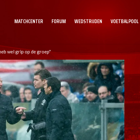
MATCHCENTER
FORUM
WEDSTRIJDEN
VOETBALPOOL
heb wel grip op de groep''