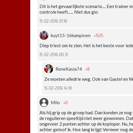
Dit is het gevaarlijkste scenario.... Een trainer 
controle heeft...... Niet dus gio
15-02-2016 01:18
+1525
kuyt15-16kampioen
Diep triest om te zien. Het is het beste voor ied
15-02-2016 00:31
+8
ReneKasia74
Ze moeten alledrie weg. Ook van Gastel en 
15-02-2016 14:18
+0
Milo
Als hij grip op de groep had. Dan konden ze nog
de regulieren speeltijd niet meer gewonnen. Da
ongeveer 2 punten achter op de koploper. Nu, he
achter geloof ik. Hoe lang krijgt Vermeer nog d