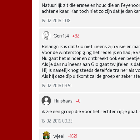
Natuurlijk zit die ermee en houd die an Feyenoord
achter elkaar. Kan toch niet zo zijn dat je dan ka
15-02-2016 10:18
+82
Gerrit4
Belangrijk is dat Gio niet ineens zijn visie en m
Voor de winterstop ging het redelijk en had je v
Nu gaat het minder en ontbreekt ook een beetje 
Als je dan nu ineens aan Gio gaat twijfelen is dat
Hij is namelijk nog steeds dezelfde trainer als v
Als hij deze dip uitkomt zal de groep er zeker s
15-02-2016 09:51
+0
Huisbaas
ik zie een groep die voor het rechter rijtje gaat
15-02-2016 09:33
+1621
wjeel