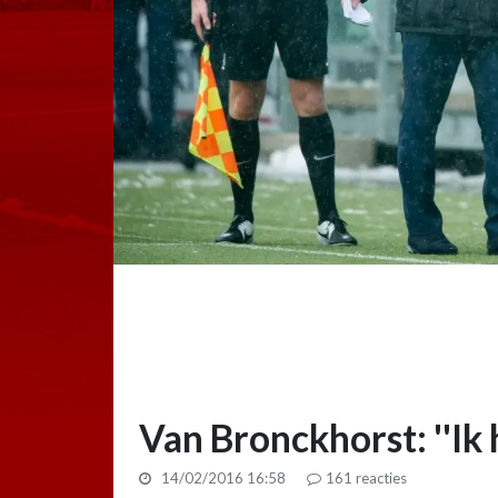
Van Bronckhorst: ''Ik 
14/02/2016 16:58
161
reacties