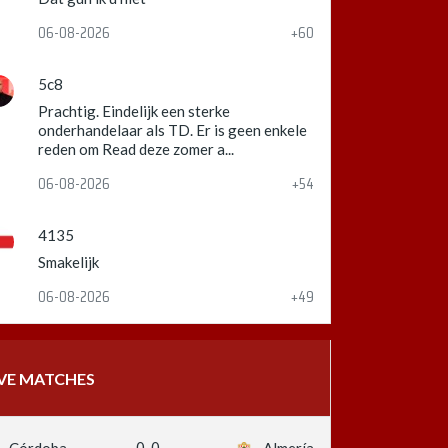
06-08-2026
+60
5c8
Prachtig. Eindelijk een sterke
onderhandelaar als TD. Er is geen enkele
reden om Read deze zomer a...
06-08-2026
+54
4135
Smakelijk
06-08-2026
+49
IVE MATCHES
0-0
Córdoba
Almería