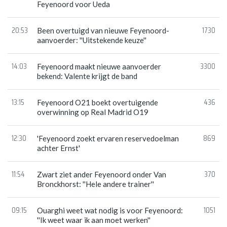
Feyenoord voor Ueda
20:53
1730
Been overtuigd van nieuwe Feyenoord-
aanvoerder: ''Uitstekende keuze''
14:03
3300
Feyenoord maakt nieuwe aanvoerder
bekend: Valente krijgt de band
13:15
436
Feyenoord O21 boekt overtuigende
overwinning op Real Madrid O19
12:30
869
'Feyenoord zoekt ervaren reservedoelman
achter Ernst'
11:54
370
Zwart ziet ander Feyenoord onder Van
Bronckhorst: ''Hele andere trainer''
09:15
1051
Ouarghi weet wat nodig is voor Feyenoord:
''Ik weet waar ik aan moet werken''