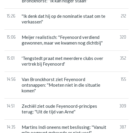
Bronckhorst: ''Ik kan hoger staan''
15:26
212
''Ik denk dat hij op de nominatie staat om te
verkassen''
15:06
320
Meijer realistisch: ''Feyenoord verdiend
gewonnen, maar we kwamen nog dichtbij''
15:01
352
'Tengstedt praat met meerdere clubs over
vertrek bij Feyenoord'
14:56
155
Van Bronckhorst ziet Feyenoord
ontsnappen: ''Moeten niet in die situatie
komen''
14:51
309
Zechiël ziet oude Feyenoord-principes
terug: ''Uit de tijd van Arne''
14:35
387
Martins Indi oneens met beslissing: ''Vanuit
mijn oogpunt gebeurde er niet veel''