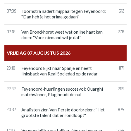
07:39
612
Toornstra nadert mijlpaal tegen Feyenoord:
''Dan heb je het prima gedaan''
07:18
278
Van Bronckhorst weet wat online haat kan
doen: ''Voor niemand wil je dat''
VRIJDAG 07 AUGUSTUS 2026
23:10
1171
Feyenoord kijkt naar Spanje en heeft
linksback van Real Sociedad op de radar
22:32
265
Feyenoord-huurlingen succesvol: Ouarghi
matchwinner, Plug houdt de nul
20:37
875
Analisten zien Van Persie doorbreken: ''Het
grootste talent dat er rondloopt''
17:03
1764
Vermoedelijke opstelling: één gedwongen