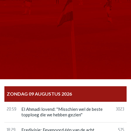
ZONDAG 09 AUGUSTUS 2026
20:59
3023
El Ahmadi lovend: ''Misschien wel de beste
topploeg die we hebben gezien''
18:29
575
Eredivisie: Feyenoord één van de acht