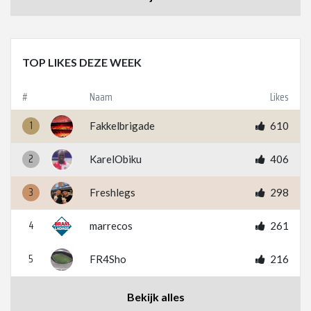
TOP LIKES DEZE WEEK
#
Naam
Likes
1
Fakkelbrigade
610
2
KarelObiku
406
3
Freshlegs
298
4
marrecos
261
5
FR4Sho
216
Bekijk alles