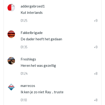
addergebroed1
Kut interlands
01:25
+9
Fakkelbrigade
De dader heeft het gedaan
01:35
+9
Freshlegs
Heren het was gezellig
01:24
+8
marrecos
Ik ken je zo niet Ray .. truste
01:10
+8