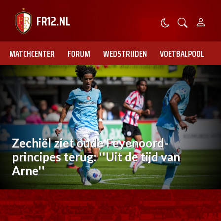
MATCHCENTER
FORUM
WEDSTRIJDEN
VOETBALPOOL
Zechiël ziet oude Feyenoord-
principes terug: ''Uit de tijd van
Arne''