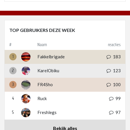
TOP GEBRUIKERS DEZE WEEK
#
Naam
reacties
1
Fakkelbrigade
183
2
KarelObiku
123
3
FR4Sho
100
4
Ruck
99
5
Freshlegs
97
Bekijk alles