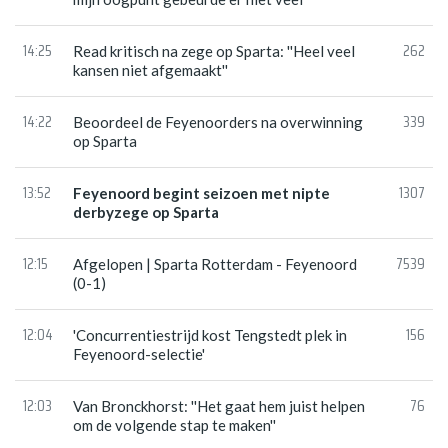
14:25
262
Read kritisch na zege op Sparta: ''Heel veel
kansen niet afgemaakt''
14:22
339
Beoordeel de Feyenoorders na overwinning
op Sparta
13:52
1307
Feyenoord begint seizoen met nipte
derbyzege op Sparta
12:15
7539
Afgelopen | Sparta Rotterdam - Feyenoord
(0-1)
12:04
156
'Concurrentiestrijd kost Tengstedt plek in
Feyenoord-selectie'
12:03
76
Van Bronckhorst: ''Het gaat hem juist helpen
om de volgende stap te maken''