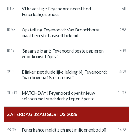
11:02
511
VI bevestigt: Feyenoord neemt bod
Fenerbahçe serieus
10:58
482
Opstelling Feyenoord: Van Bronckhorst
maakt eerste basiself bekend
10:17
309
'Spaanse krant: Feyenoord beste papieren
voor komst López'
09:35
468
Blinker ziet duidelijke leiding bij Feyenoord:
''Van bovenaf is er nu rust''
00:00
1507
MATCHDAY! Feyenoord opent nieuw
seizoen met stadsderby tegen Sparta
ZATERDAG 08 AUGUSTUS 2026
23:05
1472
Fenerbahçe meldt zich met miljoenenbod bij