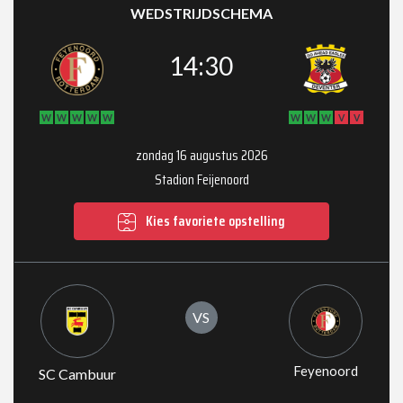
WEDSTRIJDSCHEMA
14:30
W
W
W
W
W
W
W
W
V
V
zondag 16 augustus 2026
Stadion Feijenoord
Kies favoriete opstelling
VS
Feyenoord
SC Cambuur