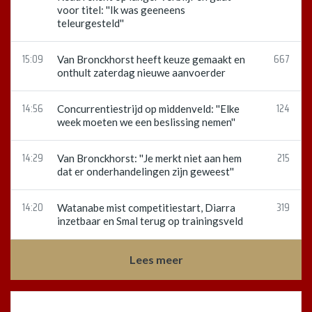
voor titel: ''Ik was geeneens
teleurgesteld''
15:09
667
Van Bronckhorst heeft keuze gemaakt en
onthult zaterdag nieuwe aanvoerder
14:56
124
Concurrentiestrijd op middenveld: ''Elke
week moeten we een beslissing nemen''
14:29
215
Van Bronckhorst: ''Je merkt niet aan hem
dat er onderhandelingen zijn geweest''
14:20
319
Watanabe mist competitiestart, Diarra
inzetbaar en Smal terug op trainingsveld
Lees meer