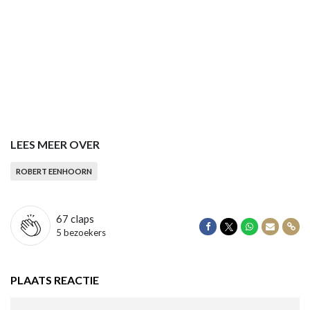
LEES MEER OVER
ROBERT EENHOORN
67
claps
Delen op Facebook
Delen op Twitter
Delen op Wha
Delen vi
Dele
5 bezoekers
PLAATS REACTIE