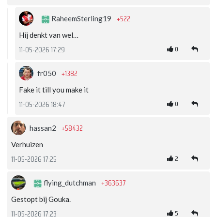
+522
RaheemSterling19
Hij denkt van wel…
0
11-05-2026 17:29
+1382
fr050
Fake it till you make it
0
11-05-2026 18:47
+58432
hassan2
Verhuizen
2
11-05-2026 17:25
+363637
flying_dutchman
Gestopt bij Gouka.
5
11-05-2026 17:23