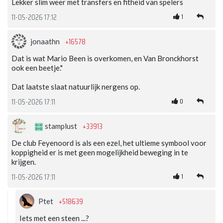
Lekker slim weer met transfers en fitheid van spelers
1
11-05-2026 17:12
+16578
jonaathn
Dat is wat Mario Been is overkomen, en Van Bronckhorst
ook een beetje."
Dat laatste slaat natuurlijk nergens op.
0
11-05-2026 17:11
+33913
stamplust
De club Feyenoord is als een ezel, het ultieme symbool voor
koppigheid er is met geen mogelijkheid beweging in te
krijgen.
1
11-05-2026 17:11
+518639
Ptet
Iets met een steen ...?