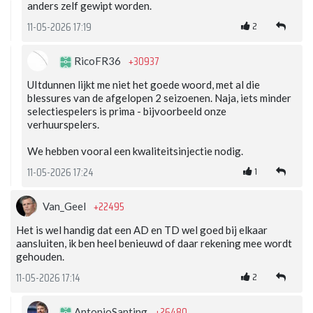
anders zelf gewipt worden.
2
11-05-2026 17:19
+30937
RicoFR36
UItdunnen lijkt me niet het goede woord, met al die
blessures van de afgelopen 2 seizoenen. Naja, iets minder
selectiespelers is prima - bijvoorbeeld onze
verhuurspelers.
We hebben vooral een kwaliteitsinjectie nodig.
1
11-05-2026 17:24
+22495
Van_Geel
Het is wel handig dat een AD en TD wel goed bij elkaar
aansluiten, ik ben heel benieuwd of daar rekening mee wordt
gehouden.
2
11-05-2026 17:14
+26480
AntonioSanting