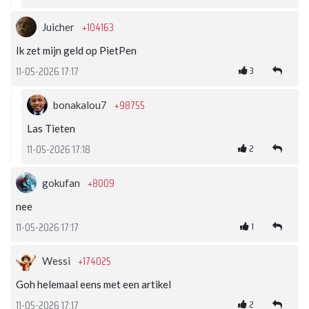
+104163
Juicher
Ik zet mijn geld op PietPen
3
11-05-2026 17:17
+98755
bonakalou7
Las Tieten
2
11-05-2026 17:18
+8009
gokufan
nee
1
11-05-2026 17:17
+174025
Wessi
Goh helemaal eens met een artikel
2
11-05-2026 17:17