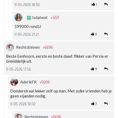
1
11-05-2026 18:50
+3221
Isdatwat
199000 rond,U
0
11-05-2026 21:21
+6696
Rechtsbinnen
Beste Eenhoorn, eerste en beste daad: flikker van Persie er
ónmiddelijk uit.
9
11-05-2026 17:56
+5009
AderikFR
Donderstraal lekker zelf op man. Met zulke vrienden heb je
geen vijanden nodig.
7
11-05-2026 18:02
+6696
Rechtsbinnen