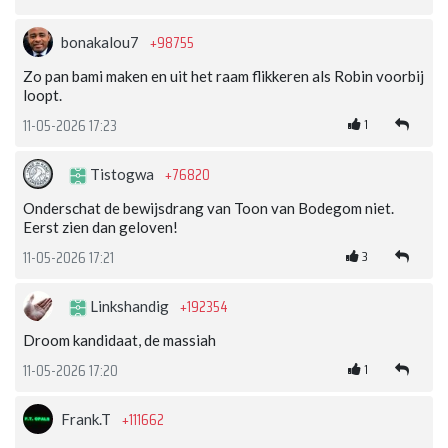
+98755
bonakalou7
Zo pan bami maken en uit het raam flikkeren als Robin voorbij
loopt.
1
11-05-2026 17:23
+76820
Tistogwa
Onderschat de bewijsdrang van Toon van Bodegom niet.
Eerst zien dan geloven!
3
11-05-2026 17:21
+192354
Linkshandig
Droom kandidaat, de massiah
1
11-05-2026 17:20
+111662
Frank.T