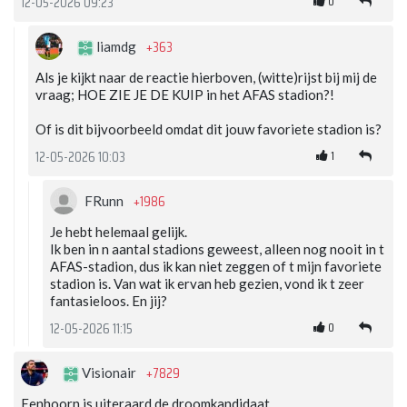
0
12-05-2026 09:23
+363
liamdg
Als je kijkt naar de reactie hierboven, (witte)rijst bij mij de
vraag; HOE ZIE JE DE KUIP in het AFAS stadion?!
Of is dit bijvoorbeeld omdat dit jouw favoriete stadion is?
1
12-05-2026 10:03
+1986
FRunn
Je hebt helemaal gelijk.
Ik ben in n aantal stadions geweest, alleen nog nooit in t
AFAS-stadion, dus ik kan niet zeggen of t mijn favoriete
stadion is. Van wat ik ervan heb gezien, vond ik t zeer
fantasieloos. En jij?
0
12-05-2026 11:15
+7829
Visionair
Eenhoorn is uiteraard de droomkandidaat..