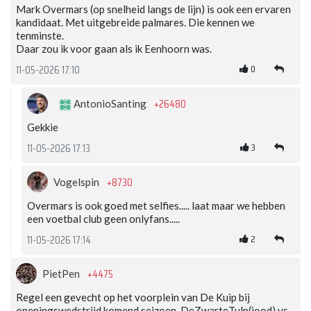
Mark Overmars (op snelheid langs de lijn) is ook een ervaren
kandidaat. Met uitgebreide palmares. Die kennen we
tenminste.
Daar zou ik voor gaan als ik Eenhoorn was.
0
11-05-2026 17:10
+26480
AntonioSanting
Gekkie
3
11-05-2026 17:13
+8730
Vogelspin
Overmars is ook goed met selfies..... laat maar we hebben
een voetbal club geen onlyfans.....
2
11-05-2026 17:14
+4475
PietPen
Regel een gevecht op het voorplein van De Kuip bij
openingswedstrijd komend seizoen. DeZwarteTulp(jood) vs