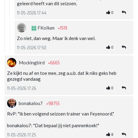
geleerd heeft van dit seizoen.
0
11-05-2026 17:44
+1519
FKollum
Zo niet, dan weg. Maar ik denk van wel.
0
11-05-2026 17:50
+6665
Mockingbird
Ze kijkt nu af en toe mee, zeg a.u.b. dat ik niks geks heb
gezegd vandaag
0
11-05-2026 17:26
+98755
bonakalou7
RvP: "Ik ben volgend seizoen trainer van Feyenoord."
bonakalou7: "Dat bepaal jij niet pannenkoek!"
8
11-05-2026 17:25