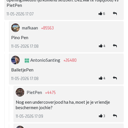
PietPen
6
11-05-2026 17:07
+85563
mafkaan
Pino Pen
4
11-05-2026 17:08
+26480
AntonioSanting
BalletjePen
4
11-05-2026 17:08
+4475
PietPen
Nog een undercoverjood ha ha, moet je je vriendje
beschermen jochie?
3
11-05-2026 17:09