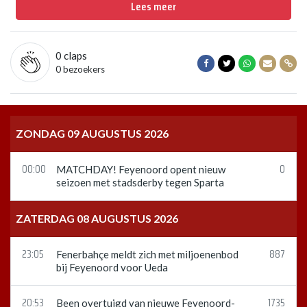
Lees meer
0
claps
Delen op Facebook
Delen op Twitter
Delen op Wha
Delen vi
Dele
0 bezoekers
ZONDAG 09 AUGUSTUS 2026
00:00
0
MATCHDAY! Feyenoord opent nieuw
seizoen met stadsderby tegen Sparta
ZATERDAG 08 AUGUSTUS 2026
23:05
887
Fenerbahçe meldt zich met miljoenenbod
bij Feyenoord voor Ueda
20:53
1735
Been overtuigd van nieuwe Feyenoord-