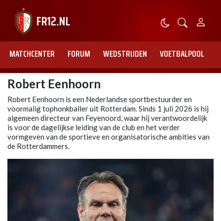
MATCHCENTER
FORUM
WEDSTRIJDEN
VOETBALPOOL
Robert Eenhoorn
Robert Eenhoorn is een Nederlandse sportbestuurder en
voormalig tophonkballer uit Rotterdam. Sinds 1 juli 2026 is hij
algemeen directeur van Feyenoord, waar hij verantwoordelijk
is voor de dagelijkse leiding van de club en het verder
vormgeven van de sportieve en organisatorische ambities van
de Rotterdammers.