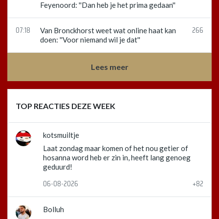
Feyenoord: ''Dan heb je het prima gedaan''
07:18
266
Van Bronckhorst weet wat online haat kan
doen: ''Voor niemand wil je dat''
Lees meer
TOP REACTIES DEZE WEEK
kotsmuiltje
Laat zondag maar komen of het nou getier of
hosanna word heb er zin in, heeft lang genoeg
geduurd!
06-08-2026
+82
Bolluh