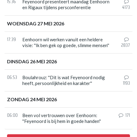
15:36
Feyenoord presenteert maandag Eenhoorn
4173
en Rigaux tijdens persconferentie
WOENSDAG 27 MEI 2026
17:39
Eenhoorn wil werken vanuit een heldere
2837
visie: ''Ik ben gek op goede, slimme mensen''
DINSDAG 26 MEI 2026
06:53
Boulahrouz: ''Dit is wat Feyenoord nodig
1193
heeft, persoonlijkheid en karakter''
ZONDAG 24 MEI 2026
06:00
171
Been vol vertrouwen over Eenhoorn:
''Feyenoord is bij hem in goede handen''