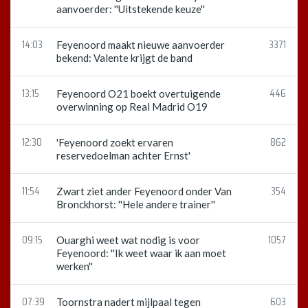
aanvoerder: ''Uitstekende keuze''
14:03
3371
Feyenoord maakt nieuwe aanvoerder
bekend: Valente krijgt de band
13:15
446
Feyenoord O21 boekt overtuigende
overwinning op Real Madrid O19
12:30
862
'Feyenoord zoekt ervaren
reservedoelman achter Ernst'
11:54
354
Zwart ziet ander Feyenoord onder Van
Bronckhorst: ''Hele andere trainer''
09:15
1057
Ouarghi weet wat nodig is voor
Feyenoord: ''Ik weet waar ik aan moet
werken''
07:39
603
Toornstra nadert mijlpaal tegen