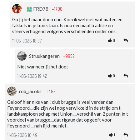
+1708
FRD78
Ga jij het maar doen dan. Kom ik wel met wat maten en
fakkels in je tuin staan. Is nou eenmaal traditie en
sfeerverhogend volgens verschillenden onder ons.
0
11-05-2026 18:27
+9952
Struukangeren
Niet wanneer jij het doet
0
11-05-2026 19:42
+1482
rob_jacobs
Geloof hier niks van ! club brugge is veel verder dan
Feyenoord....die zijn wel nog verwikkeld in de strijd om t
landskampioen schap met Union.....verschil van 2 punten in t
voordeel van brugge....dat rigaux dat opgeeft voor
Feyenoord ....nah lijkt me niet.
1
11-05-2026 16:49