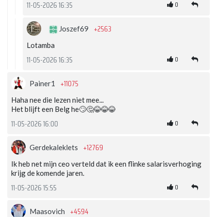
0
11-05-2026 16:35
+2563
Joszef69
Lotamba
0
11-05-2026 16:35
+11075
Painer1
Haha nee die lezen niet mee...
Het blijft een Belg he🙄🤔😂😂😂
0
11-05-2026 16:00
+12769
Gerdekaleklets
Ik heb net mijn ceo verteld dat ik een flinke salarisverhoging
krijg de komende jaren.
0
11-05-2026 15:55
+4594
Maasovich