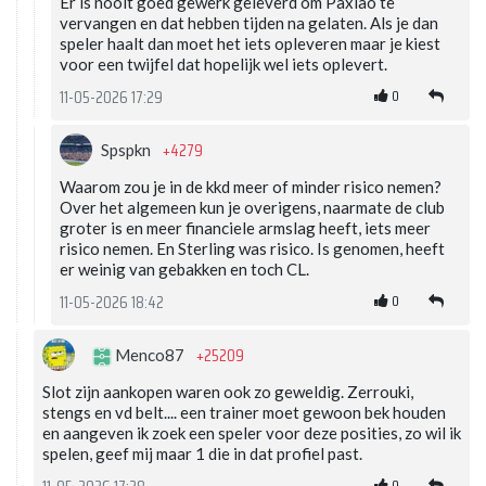
Er is nooit goed gewerk geleverd om Paxiao te
vervangen en dat hebben tijden na gelaten. Als je dan
speler haalt dan moet het iets opleveren maar je kiest
voor een twijfel dat hopelijk wel iets oplevert.
0
11-05-2026 17:29
+4279
Spspkn
Waarom zou je in de kkd meer of minder risico nemen?
Over het algemeen kun je overigens, naarmate de club
groter is en meer financiele armslag heeft, iets meer
risico nemen. En Sterling was risico. Is genomen, heeft
er weinig van gebakken en toch CL.
0
11-05-2026 18:42
+25209
Menco87
Slot zijn aankopen waren ook zo geweldig. Zerrouki,
stengs en vd belt.... een trainer moet gewoon bek houden
en aangeven ik zoek een speler voor deze posities, zo wil ik
spelen, geef mij maar 1 die in dat profiel past.
0