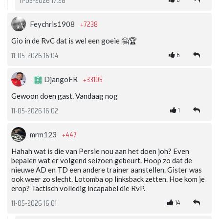
11-05-2026 17:28
+7238
Feychris1908
Gio in de RvC dat is wel een goeie 🤗🏆
6
11-05-2026 16:04
+33105
DjangoFR
Gewoon doen gast. Vandaag nog
1
11-05-2026 16:02
+447
mrm123
Hahah wat is die van Persie nou aan het doen joh? Even
bepalen wat er volgend seizoen gebeurt. Hoop zo dat de
nieuwe AD en TD een andere trainer aanstellen. Gister was
ook weer zo slecht. Lotomba op linksback zetten. Hoe kom je
erop? Tactisch volledig incapabel die RvP.
14
11-05-2026 16:01