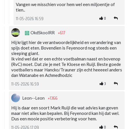
Vangen we misschien voor hem wel een miljoentje of
tien..
0
11-05-2026 16:59
+617
OkdSkoolRR
Hij krijgt hier de verantwoordelijkheid en verandering van
spijs doet eten. Bovendien is Feyenoord nog steeds een
sleeping giant.
Ik vind wel dat er een echte voetbalman naast en bovenop
(RvC) moet. Dat zie je met Te Kloese en Ruijl. Beste goede
voetballers maar Hancko/Trauner zijn echt heeeeel anders
dan Watanabe en Achmedhodzic
3
11-05-2026 16:59
+1366
Leon--Leon
Hij is daar een soort Mark Ruijl die wat advies kan geven
maar niet alles kan bepalen. Bij Feyenoord kan hij dat wel.
Dus een mooie positie verbetering voor hem.
0
11-05-2026 17:09