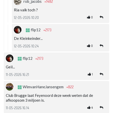
+1482
rob_jacobs
Ria valk toch ?
0
12-05-2026 10:20
+2173
flip12
De Kleinkeinder...
0
12-05-2026 10:24
+2173
flip12
Geil...
1
11-05-2026 16:21
+822
WimvanHaneJansengem
Club Brugge laat Feyenoord deze week weten dat de
afkoopsom 3 miljoen is.
4
11-05-2026 16:14