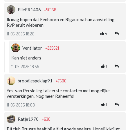
+50168
ElleFR1406
Ik mag hopen dat Eenhoorn en Rigaux na hun aanstelling
RvP eruit wieberen
4
11-05-2026 18:28
+225621
Ventilator
Kan niet anders
1
11-05-2026 18:56
+7506
broodjespeklap91
Yes, van Persie legt al eerste contacten met mogelijke
versterkingen. Nog meer Raheem's!
1
11-05-2026 18:08
+630
Ratje1970
Bij club Brugge haalt hij altijd goede spelers. Hopelijk krijgt