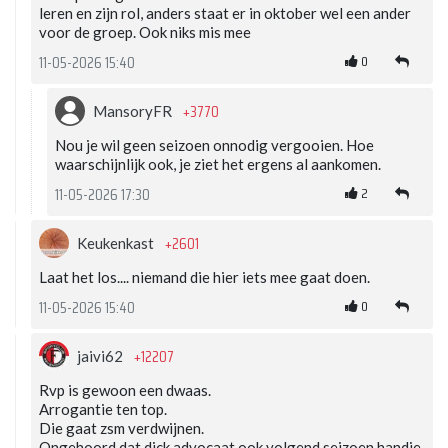
leren en zijn rol, anders staat er in oktober wel een ander
voor de groep. Ook niks mis mee
0
11-05-2026 15:40
+3770
MansoryFR
Nou je wil geen seizoen onnodig vergooien. Hoe
waarschijnlijk ook, je ziet het ergens al aankomen.
2
11-05-2026 17:30
+2601
Keukenkast
Laat het los.... niemand die hier iets mee gaat doen.
0
11-05-2026 15:40
+12207
jaivi62
Rvp is gewoon een dwaas.
Arrogantie ten top.
Die gaat zsm verdwijnen.
Ongehoord dat dick advocaat ook volgend seizoen handje