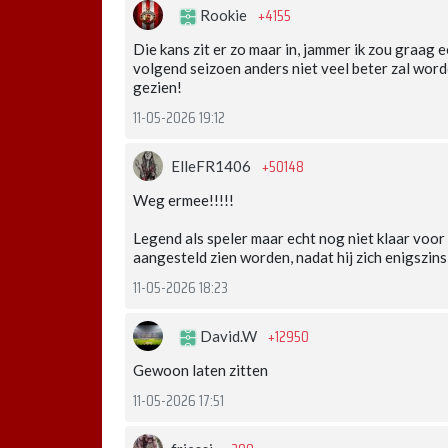
+4155
Rookie
Die kans zit er zo maar in, jammer ik zou graag 
volgend seizoen anders niet veel beter zal wor
gezien!
11-05-2026 19:12
+50148
ElleFR1406
Weg ermee!!!!!
Legend als speler maar echt nog niet klaar voor 
aangesteld zien worden, nadat hij zich enigszin
11-05-2026 18:23
+12950
David.W
Gewoon laten zitten
11-05-2026 17:51