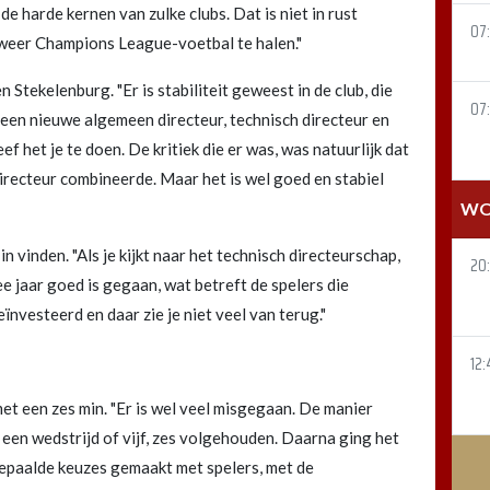
 harde kernen van zulke clubs. Dat is niet in rust
07
 weer Champions League-voetbal te halen."
 Stekelenburg. "Er is stabiliteit geweest in de club, die
07
 een nieuwe algemeen directeur, technisch directeur en
 het je te doen. De kritiek die er was, was natuurlijk dat
directeur combineerde. Maar het is wel goed en stabiel
WO
n vinden. "Als je kijkt naar het technisch directeurschap,
20
ee jaar goed is gegaan, wat betreft de spelers die
ïnvesteerd en daar zie je niet veel van terug."
12:
t een zes min. "Er is wel veel misgegaan. De manier
 een wedstrijd of vijf, zes volgehouden. Daarna ging het
 bepaalde keuzes gemaakt met spelers, met de