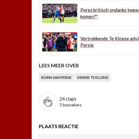
Perez kritisch ondanks tweed
komen?''
Vertrekkende Te Kloese adv
Persie
LEES MEER OVER
ROBIN VAN PERSIE
DENNIS TE KLOESE
24
claps
3 bezoekers
PLAATS REACTIE