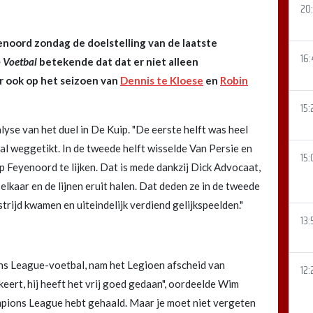
20:
enoord zondag de doelstelling van de laatste
16
o Voetbal
betekende dat dat er niet alleen
r ook op het seizoen van
Dennis te Kloese
en
Robin
15:
yse van het duel in De Kuip. "De eerste helft was heel
l weggetikt. In de tweede helft wisselde Van Persie en
15:
 Feyenoord te lijken. Dat is mede dankzij Dick Advocaat,
j elkaar en de lijnen eruit halen. Dat deden ze in de tweede
trijd kwamen en uiteindelijk verdiend gelijkspeelden."
13:
ons League-voetbal, nam het Legioen afscheid van
12:
keert, hij heeft het vrij goed gedaan", oordeelde Wim
hampions League hebt gehaald. Maar je moet niet vergeten