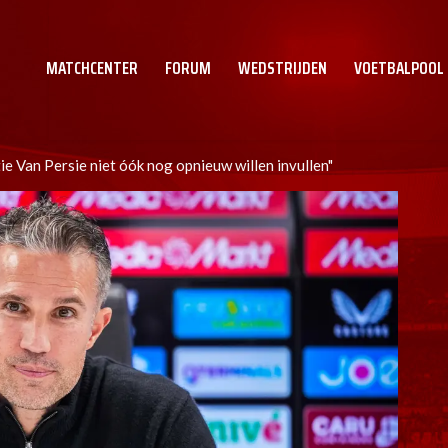
MATCHCENTER
FORUM
WEDSTRIJDEN
VOETBALPOOL
ie Van Persie niet óók nog opnieuw willen invullen"