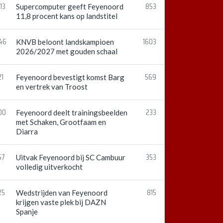
13
853
Supercomputer geeft Feyenoord
11,8 procent kans op landstitel
:46
1603
KNVB beloont landskampioen
2026/2027 met gouden schaal
21
569
Feyenoord bevestigt komst Barg
en vertrek van Troost
00
233
Feyenoord deelt trainingsbeelden
met Schaken, Grootfaam en
Diarra
57
353
Uitvak Feyenoord bij SC Cambuur
volledig uitverkocht
25
815
Wedstrijden van Feyenoord
krijgen vaste plek bij DAZN
Spanje