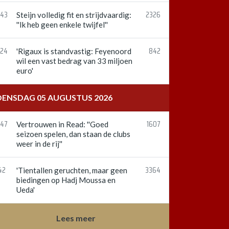
:43
2326
Steijn volledig fit en strijdvaardig:
''Ik heb geen enkele twijfel''
:24
842
'Rigaux is standvastig: Feyenoord
wil een vast bedrag van 33 miljoen
euro'
ENSDAG 05 AUGUSTUS 2026
:47
1607
Vertrouwen in Read: ''Goed
seizoen spelen, dan staan de clubs
weer in de rij''
42
3364
'Tientallen geruchten, maar geen
biedingen op Hadj Moussa en
Ueda'
Lees meer