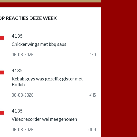
OP REACTIES DEZE WEEK
4135
Chickenwings met bbq saus
06-08-2026
+130
4135
Kebab guys was gezellig gister met
Bolluh
06-08-2026
+115
4135
Videorecorder wel meegenomen
06-08-2026
+109