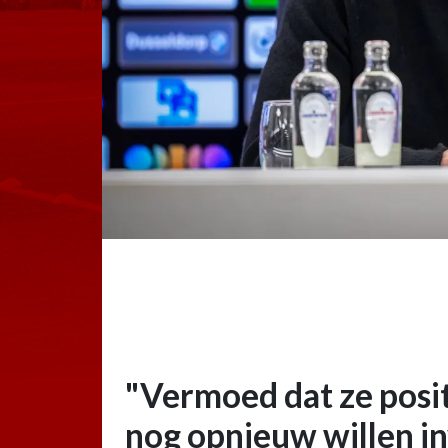
"Vermoed dat ze posit
nog opnieuw willen in