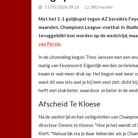
11/05/2026 09:16
380
reacties
Met het 1-1 gelijkspel tegen AZ bereikte Fey
maanden, Champions League-voetbal. In
Studi
teruggeblikt kon worden op de wedstrijd, maa
van Persie
.
In de uitzending begon Theo Janssen met een anal
matig van Feyenoord. Eigenlijk werden ze helemaa
kwam er wat meer druk op. Het begon wat meer op
want dit was iets wat je bij hem veel ziet: dicht bi
helft een stuk beter, waardoor ze beter in de weds
Afscheid Te Kloese
Na de wedstrijd en het veiligstellen van Champi
directeur Dennis te Kloese. "Hoe je het wendt of 
Kieft. "Natuurlijk sta je daar lekkerder als je C