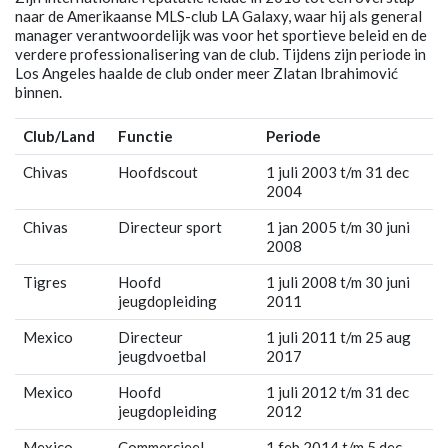
naar de Amerikaanse MLS-club LA Galaxy, waar hij als general
manager verantwoordelijk was voor het sportieve beleid en de
verdere professionalisering van de club. Tijdens zijn periode in
Los Angeles haalde de club onder meer Zlatan Ibrahimović
binnen.
Club/Land
Functie
Periode
Chivas
Hoofdscout
1 juli 2003 t/m 31 dec
2004
Chivas
Directeur sport
1 jan 2005 t/m 30 juni
2008
Tigres
Hoofd
1 juli 2008 t/m 30 juni
jeugdopleiding
2011
Mexico
Directeur
1 juli 2011 t/m 25 aug
jeugdvoetbal
2017
Mexico
Hoofd
1 juli 2012 t/m 31 dec
jeugdopleiding
2012
Mexico
Commercieel
1 feb 2014 t/m 5 dec