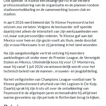
Ook speelde Te Kloese een belangrijke rol in de verdere
professionalisering van de organisatie en de plannen rondom
stadionontwikkeling en de samenwerking tussen club en
stadion.
In april 2026 werd bekend dat Te Kloese Feyenoord na het
seizoen zou verlaten. Volgens de bestuurder zelf speelde
daarbij niet alleen de intensiteit van zijn werkzaamheden een
rol, maar ook persoonlijke redenen. Te Kloese gaf aan dat
Mexico voor hem en zijn gezin voelt als thuis, mede doordat
zijn vrouw Mexicaans is en zij jarenlang in het land woonden.
Na zijn aangekondigde vertrek ontving hij meerdere
aanbiedingen uit onder meer de Premier League, de Verenigde
Staten en Mexico. Uiteindelijk koos hij voor CF Monterrey,
waar hij vanaf 1 juli 2026 verantwoordelijk wordt voor het
technisch beleid van de mannen-, vrouwen- en jeugdafdeling.
Na het veiligstellen van Champions League-voetbal nam Te
Kloese geëmotioneerd afscheid van Het Legioen in De Kuip.
Daarbij sprak hij zijn trots uit over de ontwikkeling van
Feyenoord in de afgelopen jaren en benadrukte hij altijd met
warme gevoelens op zijn periode in Rotterdam terug te kijken.