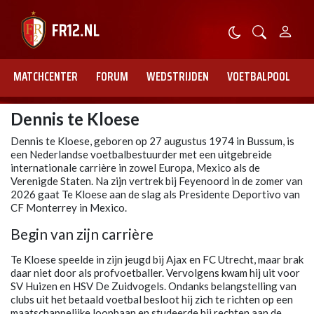
MATCHCENTER
FORUM
WEDSTRIJDEN
VOETBALPOOL
Dennis te Kloese
Dennis te Kloese, geboren op 27 augustus 1974 in Bussum, is
een Nederlandse voetbalbestuurder met een uitgebreide
internationale carrière in zowel Europa, Mexico als de
Verenigde Staten. Na zijn vertrek bij Feyenoord in de zomer van
2026 gaat Te Kloese aan de slag als Presidente Deportivo van
CF Monterrey in Mexico.
Begin van zijn carrière
Te Kloese speelde in zijn jeugd bij Ajax en FC Utrecht, maar brak
daar niet door als profvoetballer. Vervolgens kwam hij uit voor
SV Huizen en HSV De Zuidvogels. Ondanks belangstelling van
clubs uit het betaald voetbal besloot hij zich te richten op een
maatschappelijke loopbaan en studeerde hij rechten aan de