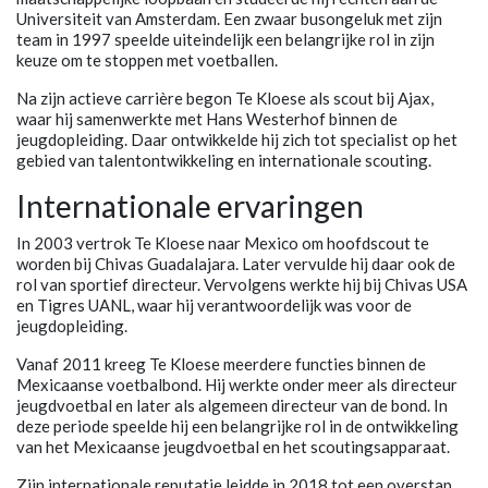
Universiteit van Amsterdam. Een zwaar busongeluk met zijn
team in 1997 speelde uiteindelijk een belangrijke rol in zijn
keuze om te stoppen met voetballen.
Na zijn actieve carrière begon Te Kloese als scout bij Ajax,
waar hij samenwerkte met Hans Westerhof binnen de
jeugdopleiding. Daar ontwikkelde hij zich tot specialist op het
gebied van talentontwikkeling en internationale scouting.
Internationale ervaringen
In 2003 vertrok Te Kloese naar Mexico om hoofdscout te
worden bij Chivas Guadalajara. Later vervulde hij daar ook de
rol van sportief directeur. Vervolgens werkte hij bij Chivas USA
en Tigres UANL, waar hij verantwoordelijk was voor de
jeugdopleiding.
Vanaf 2011 kreeg Te Kloese meerdere functies binnen de
Mexicaanse voetbalbond. Hij werkte onder meer als directeur
jeugdvoetbal en later als algemeen directeur van de bond. In
deze periode speelde hij een belangrijke rol in de ontwikkeling
van het Mexicaanse jeugdvoetbal en het scoutingsapparaat.
Zijn internationale reputatie leidde in 2018 tot een overstap