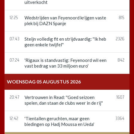
uitverkocht
12:25
815
Wedstrijden van Feyenoord krijgen vaste
plek bij DAZN Spanje
07:43
2326
Steijn volledig fit en strijdvaardig: ''Ik heb
geen enkele twijfel''
07:24
842
'Rigaux is standvastig: Feyenoord wil een
vast bedrag van 33 miljoen euro'
WOENSDAG 05 AUGUSTUS 2026
20:47
1607
Vertrouwen in Read: ''Goed seizoen
spelen, dan staan de clubs weer in de rij''
12:42
3364
'Tientallen geruchten, maar geen
biedingen op Hadj Moussa en Ueda'