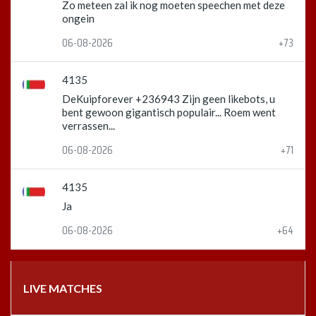
Zo meteen zal ik nog moeten speechen met deze
ongein
06-08-2026
+73
4135
DeKuipforever +236943 Zijn geen likebots, u
bent gewoon gigantisch populair... Roem went
verrassen...
06-08-2026
+71
4135
Ja
06-08-2026
+64
LIVE MATCHES