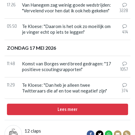
17:26
Van Hanegem zag weinig goede wedstrijden:
3228
"Vervelend voor hen dat ik ook heb gekeken"
05:50
Te Kloese: "Daarom is het ook zo moeilijk om
414
je vinger echt op iets te leggen"
ZONDAG 17 MEI 2026
11:48
Komst van Borges werd breed gedragen: "17
1057
positieve scoutingsrapporten"
11:29
Te Kloese: "Dan heb je alleen twee
374
Twitteraars die af en toe wat negatief zijn"
Lees meer
12
claps
Delen op Facebook
Delen op Twitter
Delen op Wha
Delen vi
Dele