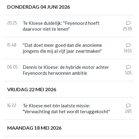
DONDERDAG 04 JUNI 2026
20:25
Te Kloese duidelijk: ''Feyenoord hoeft
2539
daarvoor niet te lenen''
15:48
''Dat doet meer goed dan die anonieme
1455
jongens die mij al vijf jaar zwartmaken''
06:05
Dennis te Kloese: de hybride motor achter
505
Feyenoords herwonnen ambitie
VRIJDAG 22 MEI 2026
16:22
Te Kloese met één laatste missie:
285
"Verwachting dat het wordt teruggekocht"
MAANDAG 18 MEI 2026