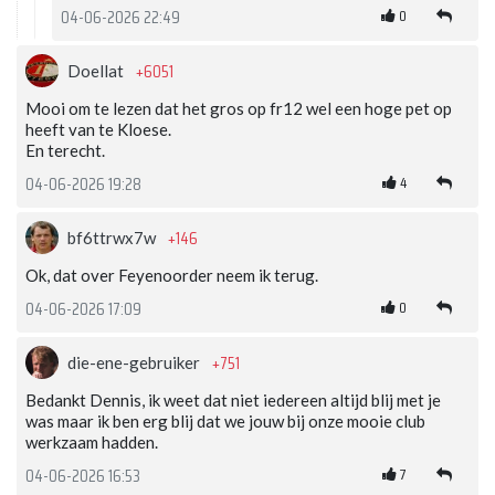
0
04-06-2026 22:49
+6051
Doellat
Mooi om te lezen dat het gros op fr12 wel een hoge pet op
heeft van te Kloese.
En terecht.
4
04-06-2026 19:28
+146
bf6ttrwx7w
Ok, dat over Feyenoorder neem ik terug.
0
04-06-2026 17:09
+751
die-ene-gebruiker
Bedankt Dennis, ik weet dat niet iedereen altijd blij met je
was maar ik ben erg blij dat we jouw bij onze mooie club
werkzaam hadden.
7
04-06-2026 16:53