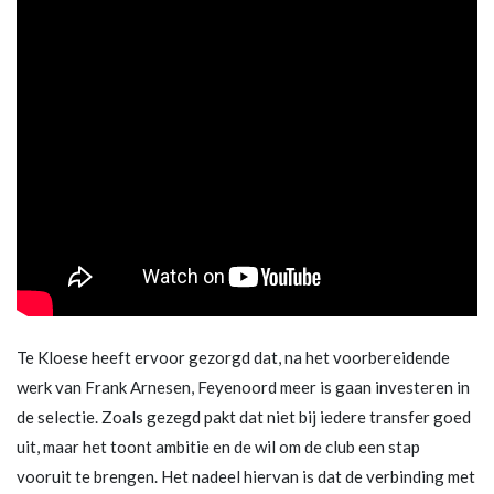
Te Kloese heeft ervoor gezorgd dat, na het voorbereidende
werk van Frank Arnesen, Feyenoord meer is gaan investeren in
de selectie. Zoals gezegd pakt dat niet bij iedere transfer goed
uit, maar het toont ambitie en de wil om de club een stap
vooruit te brengen. Het nadeel hiervan is dat de verbinding met