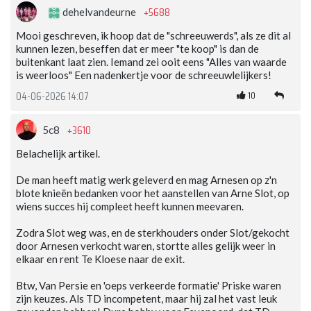
+5688
dehelvandeurne
Mooi geschreven, ik hoop dat de "schreeuwerds", als ze dit al
kunnen lezen, beseffen dat er meer "te koop" is dan de
buitenkant laat zien. Iemand zei ooit eens "Alles van waarde
is weerloos" Een nadenkertje voor de schreeuwlelijkers!
10
04-06-2026 14:07
+3610
5c8
Belachelijk artikel.
De man heeft matig werk geleverd en mag Arnesen op z'n
blote knieën bedanken voor het aanstellen van Arne Slot, op
wiens succes hij compleet heeft kunnen meevaren.
Zodra Slot weg was, en de sterkhouders onder Slot/gekocht
door Arnesen verkocht waren, stortte alles gelijk weer in
elkaar en rent Te Kloese naar de exit.
Btw, Van Persie en 'oeps verkeerde formatie' Priske waren
zijn keuzes. Als TD incompetent, maar hij zal het vast leuk