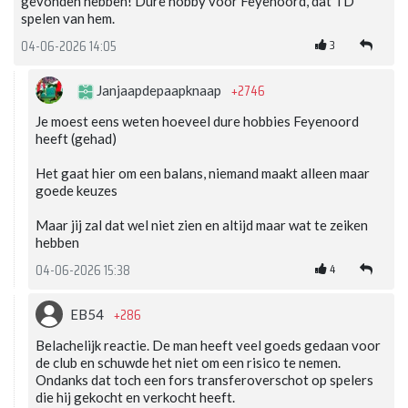
gevonden hebben! Dure hobby voor Feyenoord, dat TD
spelen van hem.
3
04-06-2026 14:05
+2746
Janjaapdepaapknaap
Je moest eens weten hoeveel dure hobbies Feyenoord
heeft (gehad)
Het gaat hier om een balans, niemand maakt alleen maar
goede keuzes
Maar jij zal dat wel niet zien en altijd maar wat te zeiken
hebben
4
04-06-2026 15:38
+286
EB54
Belachelijk reactie. De man heeft veel goeds gedaan voor
de club en schuwde het niet om een risico te nemen.
Ondanks dat toch een fors transferoverschot op spelers
die hij gekocht en verkocht heeft.