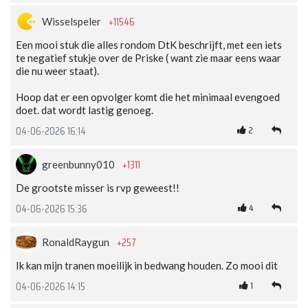
+11546
Wisselspeler
Een mooi stuk die alles rondom DtK beschrijft, met een iets
te negatief stukje over de Priske ( want zie maar eens waar
die nu weer staat).
Hoop dat er een opvolger komt die het minimaal evengoed
doet. dat wordt lastig genoeg.
2
04-06-2026 16:14
+1311
greenbunny010
De grootste misser is rvp geweest!!
4
04-06-2026 15:36
+257
RonaldRaygun
Ik kan mijn tranen moeilijk in bedwang houden. Zo mooi dit
1
04-06-2026 14:15