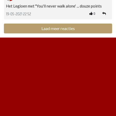
Het Legioen met "You'll never walk alone' ... douze points
0
19-05-2021 22:52
Laad meer reacties