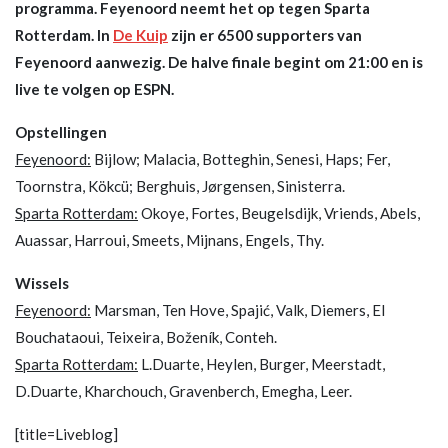
programma. Feyenoord neemt het op tegen Sparta
Rotterdam. In
De Kuip
zijn er 6500 supporters van
Feyenoord aanwezig. De halve finale begint om 21:00 en is
live te volgen op ESPN.
Opstellingen
Feyenoord:
Bijlow; Malacia, Botteghin, Senesi, Haps; Fer,
Toornstra, Kökcü; Berghuis,
Jørgensen
, Sinisterra.
Sparta Rotterdam:
Okoye, Fortes, Beugelsdijk, Vriends, Abels,
Auassar, Harroui, Smeets, Mijnans, Engels, Thy.
Wissels
Feyenoord:
Marsman, Ten Hove, Spajić, Valk, Diemers, El
Bouchataoui, Teixeira, Boženík, Conteh.
Sparta Rotterdam:
L.Duarte, Heylen, Burger, Meerstadt,
D.Duarte, Kharchouch, Gravenberch, Emegha, Leer.
[title=Liveblog]