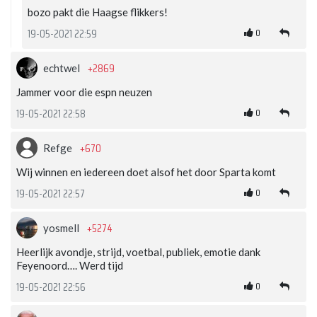
bozo pakt die Haagse flikkers!
0
19-05-2021 22:59
+2869
echtwel
Jammer voor die espn neuzen
0
19-05-2021 22:58
+670
Refge
Wij winnen en iedereen doet alsof het door Sparta komt
0
19-05-2021 22:57
+5274
yosmell
Heerlijk avondje, strijd, voetbal, publiek, emotie dank
Feyenoord…. Werd tijd
0
19-05-2021 22:56