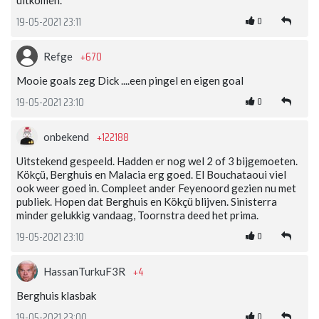
0
19-05-2021 23:11
+670
Refge
Mooie goals zeg Dick ....een pingel en eigen goal
0
19-05-2021 23:10
+122188
onbekend
Uitstekend gespeeld. Hadden er nog wel 2 of 3 bijgemoeten.
Kökçü, Berghuis en Malacia erg goed. El Bouchataoui viel
ook weer goed in. Compleet ander Feyenoord gezien nu met
publiek. Hopen dat Berghuis en Kökçü blijven. Sinisterra
minder gelukkig vandaag, Toornstra deed het prima.
0
19-05-2021 23:10
+4
HassanTurkuF3R
Berghuis klasbak
0
19-05-2021 23:00