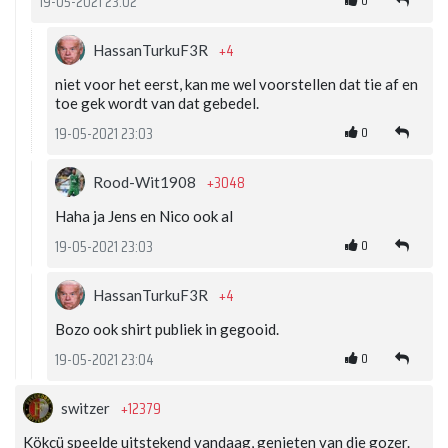
19-05-2021 23:02
+4
HassanTurkuF3R
niet voor het eerst, kan me wel voorstellen dat tie af en
toe gek wordt van dat gebedel.
0
19-05-2021 23:03
+3048
Rood-Wit1908
Haha ja Jens en Nico ook al
0
19-05-2021 23:03
+4
HassanTurkuF3R
Bozo ook shirt publiek in gegooid.
0
19-05-2021 23:04
+12379
switzer
Kökcü speelde uitstekend vandaag, genieten van die gozer.