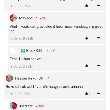
0
19-05-2021 22:59
+2876
Mavado89
Vind m vaak matig tot slecht hoor, maar vandaag erg goed
idd
0
19-05-2021 23:05
+30951
RicoFR36
Eens. Hij kan het wel.
0
19-05-2021 23:13
+4
HassanTurkuF3R
Bozo schrok wel ff van die haagse rooie ahhaha
0
19-05-2021 22:58
+2003
unstrafe