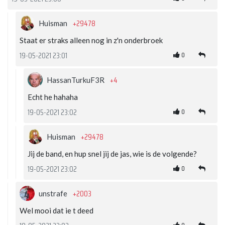
+29478
Huisman
Staat er straks alleen nog in z'n onderbroek
0
19-05-2021 23:01
+4
HassanTurkuF3R
Echt he hahaha
0
19-05-2021 23:02
+29478
Huisman
Jij de band, en hup snel jij de jas, wie is de volgende?
0
19-05-2021 23:02
+2003
unstrafe
Wel mooi dat ie t deed
0