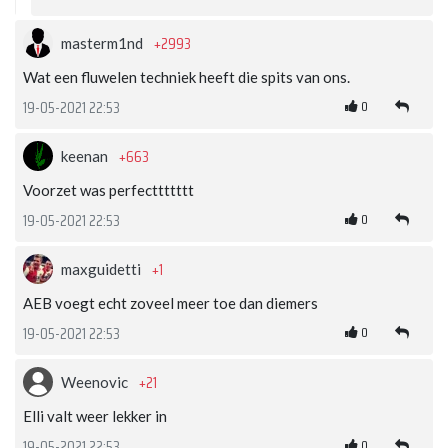
+2993
masterm1nd
Wat een fluwelen techniek heeft die spits van ons.
0
19-05-2021 22:53
+663
keenan
Voorzet was perfecttttttt
0
19-05-2021 22:53
+1
maxguidetti
AEB voegt echt zoveel meer toe dan diemers
0
19-05-2021 22:53
+21
Weenovic
Elli valt weer lekker in
0
19-05-2021 22:53