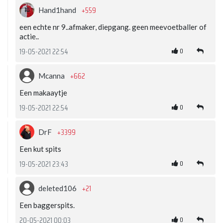
+559
Hand1hand
een echte nr 9..afmaker, diepgang. geen meevoetballer of
actie..
0
19-05-2021 22:54
+662
Mcanna
Een makaaytje
0
19-05-2021 22:54
+3399
DrF
Een kut spits
0
19-05-2021 23:43
+21
deleted106
Een baggerspits.
0
20-05-2021 00:03