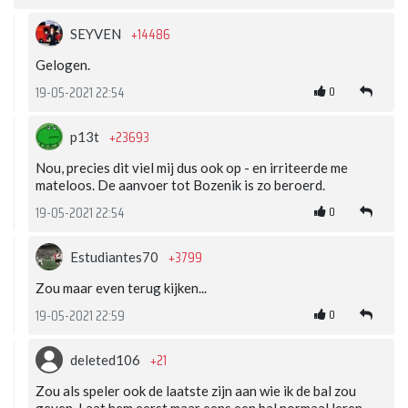
+14486
SEYVEN
Gelogen.
0
19-05-2021 22:54
+23693
p13t
Nou, precies dit viel mij dus ook op - en irriteerde me
mateloos. De aanvoer tot Bozenik is zo beroerd.
0
19-05-2021 22:54
+3799
Estudiantes70
Zou maar even terug kijken...
0
19-05-2021 22:59
+21
deleted106
Zou als speler ook de laatste zijn aan wie ik de bal zou
geven. Laat hem eerst maar eens een bal normaal leren