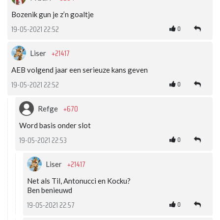
Bozenik gun je z’n goaltje
0
19-05-2021 22:52
+21417
Liser
AEB volgend jaar een serieuze kans geven
0
19-05-2021 22:52
+670
Refge
Word basis onder slot
0
19-05-2021 22:53
+21417
Liser
Net als Til, Antonucci en Kocku?
Ben benieuwd
0
19-05-2021 22:57