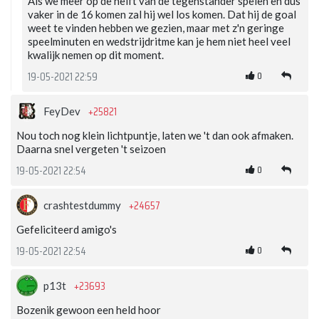
Als we meer op de helft van de tegenstander spelen en dus
vaker in de 16 komen zal hij wel los komen. Dat hij de goal
weet te vinden hebben we gezien, maar met z'n geringe
speelminuten en wedstrijdritme kan je hem niet heel veel
kwalijk nemen op dit moment.
0
19-05-2021 22:59
+25821
FeyDev
Nou toch nog klein lichtpuntje, laten we 't dan ook afmaken.
Daarna snel vergeten 't seizoen
0
19-05-2021 22:54
+24657
crashtestdummy
Gefeliciteerd amigo's
0
19-05-2021 22:54
+23693
p13t
Bozenik gewoon een held hoor