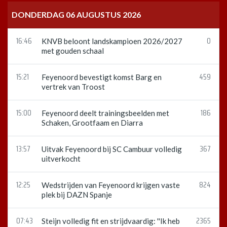
DONDERDAG 06 AUGUSTUS 2026
16:46
0
KNVB beloont landskampioen 2026/2027
met gouden schaal
15:21
459
Feyenoord bevestigt komst Barg en
vertrek van Troost
15:00
186
Feyenoord deelt trainingsbeelden met
Schaken, Grootfaam en Diarra
13:57
367
Uitvak Feyenoord bij SC Cambuur volledig
uitverkocht
12:25
824
Wedstrijden van Feyenoord krijgen vaste
plek bij DAZN Spanje
07:43
2365
Steijn volledig fit en strijdvaardig: ''Ik heb