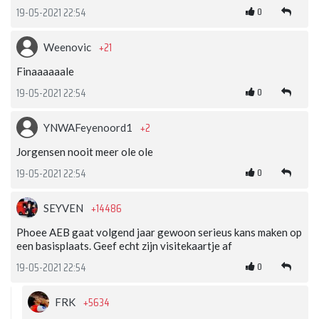
0
19-05-2021 22:54
+21
Weenovic
Finaaaaaale
0
19-05-2021 22:54
+2
YNWAFeyenoord1
Jorgensen nooit meer ole ole
0
19-05-2021 22:54
+14486
SEYVEN
Phoee AEB gaat volgend jaar gewoon serieus kans maken op
een basisplaats. Geef echt zijn visitekaartje af
0
19-05-2021 22:54
+5634
FRK