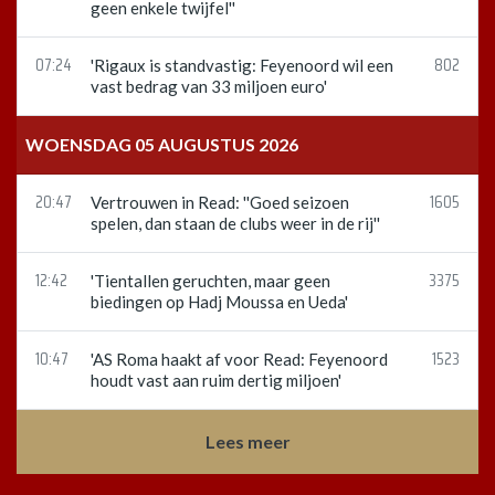
geen enkele twijfel''
07:24
802
'Rigaux is standvastig: Feyenoord wil een
vast bedrag van 33 miljoen euro'
WOENSDAG 05 AUGUSTUS 2026
20:47
1605
Vertrouwen in Read: ''Goed seizoen
spelen, dan staan de clubs weer in de rij''
12:42
3375
'Tientallen geruchten, maar geen
biedingen op Hadj Moussa en Ueda'
10:47
1523
'AS Roma haakt af voor Read: Feyenoord
houdt vast aan ruim dertig miljoen'
Lees meer