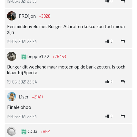
0
19-05-2021 22:55
+3828
FRDijon
Een middenveld met Burger Achraf en kokcu zou toch mooi
zijn
0
19-05-2021 22:54
+76453
beppie172
Burger dit weekend maar meteen op de bank zetten. Is toch
klaar bij Sparta.
0
19-05-2021 22:54
+21417
Liser
Finale ohoo
0
19-05-2021 22:54
+862
CCla