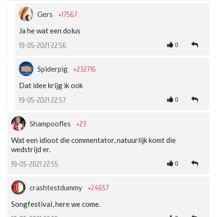
+17567
Gers
Ja he wat een dolus
0
19-05-2021 22:56
+232716
Spiderpig
Dat idee krijg ik ook
0
19-05-2021 22:57
+23
Shampoofles
Wat een idioot die commentator, natuurlijk komt die
wedstrijd er.
0
19-05-2021 22:55
+24657
crashtestdummy
Songfestival, here we come.