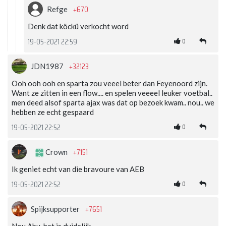
+670
Refge
Denk dat köckü verkocht word
0
19-05-2021 22:59
+32123
JDN1987
Ooh ooh ooh en sparta zou veeel beter dan Feyenoord zijn.
Want ze zitten in een flow.... en spelen veeeel leuker voetbal..
men deed alsof sparta ajax was dat op bezoek kwam.. nou.. we
hebben ze echt gespaard
0
19-05-2021 22:52
+7151
Crown
Ik geniet echt van die bravoure van AEB
0
19-05-2021 22:52
+7651
Spijksupporter
Nou Abu, het is duidelijk.