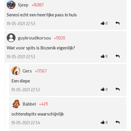
+16987
Sjeep
Senesi echt een heerlijke pass in huis
0
19-05-2021 22:53
+11020
guykroudikorsou
Wat voor spits is Bozenik eigenlijk?
0
19-05-2021 22:53
+17567
Gers
Een diepe
0
19-05-2021 22:53
+4211
Babbel
ochtendspits waarschijnlijk
0
19-05-2021 22:54