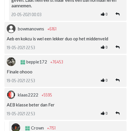
aannemen.
0
20-05-2021 00:03
+6161
bowmanowns
Aeb en kokcu is wel een lekker duo op het middenveld
0
19-05-2021 22:53
+76453
beppie172
Finale ohooo
0
19-05-2021 22:53
+5595
klaas2222
AEB klasse beter dan Fer
0
19-05-2021 22:53
+7151
Crown