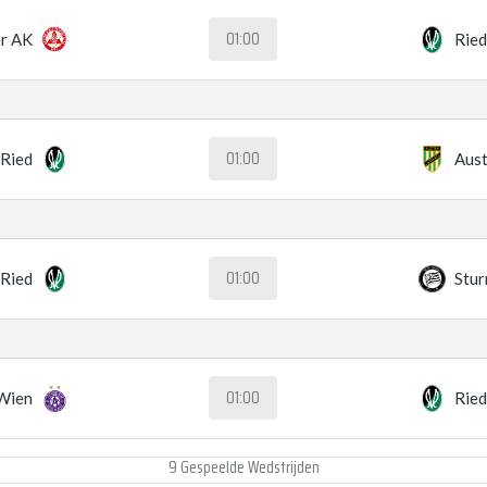
01:00
r AK
Rie
01:00
Ried
Aust
01:00
Ried
Stur
01:00
 Wien
Rie
9 Gespeelde Wedstrijden