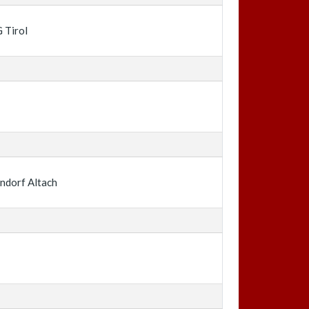
 Tirol
d
ndorf Altach
d