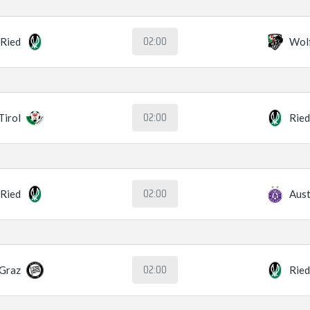
02:00
Ried
Wol
02:00
irol
Rie
02:00
Ried
Aust
02:00
Graz
Rie