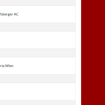
fsberger AC
d
ria Wien
d