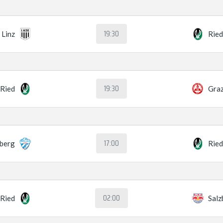
19:30
 Linz
Rie
19:30
Ried
Gra
17:00
berg
Rie
02:00
Ried
Salz