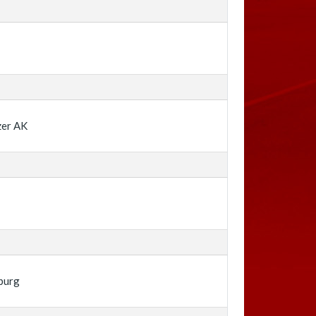
d
zer AK
d
burg