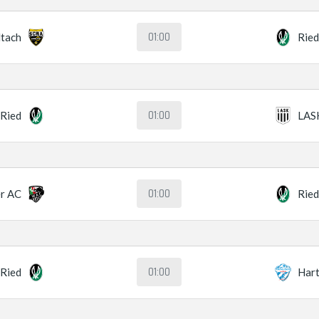
01:00
ltach
Rie
01:00
Ried
LASK
01:00
r AC
Rie
01:00
Ried
Har