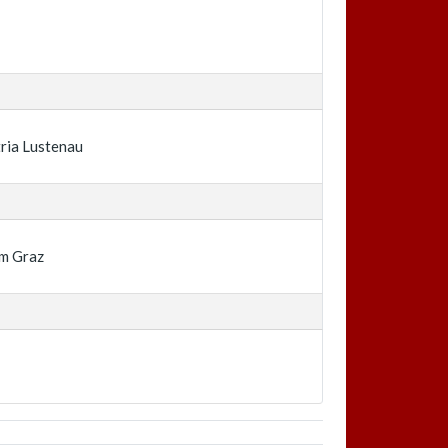
d
ria Lustenau
m Graz
d