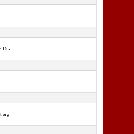
d
 Linz
d
tberg