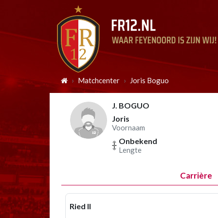
Matchcenter
Joris Boguo
J. BOGUO
Joris
Voornaam
Onbekend
Lengte
Carrière
Ried II