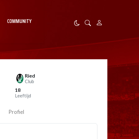
COMMUNITY
Ried
Club
18
Leeftijd
Profiel