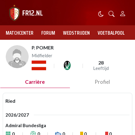
MATCHCENTER
FORUM
WEDSTRIJDEN
VOETBALPOOL
P. POMER
Midfielder
28
Leeftijd
Carrière
Profiel
Ried
2026/2027
Admiral Bundesliga
0
0
0
0
0