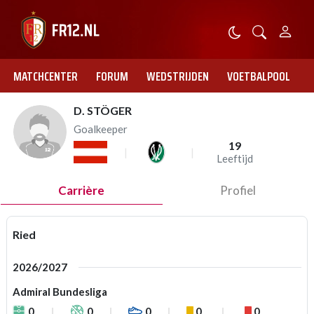
MATCHCENTER
FORUM
WEDSTRIJDEN
VOETBALPOOL
D. STÖGER
Goalkeeper
19
Leeftijd
Carrière
Profiel
Ried
2026/2027
Admiral Bundesliga
0
0
0
0
0