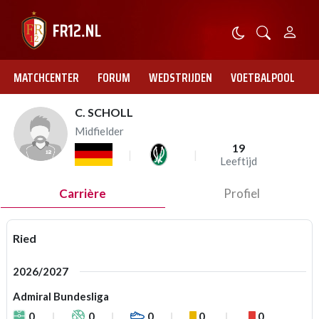
MATCHCENTER
FORUM
WEDSTRIJDEN
VOETBALPOOL
C. SCHOLL
Midfielder
19
Leeftijd
Carrière
Profiel
Ried
2026/2027
Admiral Bundesliga
0
0
0
0
0