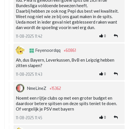
Idd. Plea is gewoon een goeie spits die zich in de
Bundesliga voldoende bewezen heeft.
Daarbij hebben ze ook nog Pepi dus best wel kwaliteit.
Weet nog niet wie ze bij ons gaat maken in de spits.
Ueda moet in ieder geval niet geblesseerd raken want
dan wordt de spoeling voorin wel erg dun.
0
11-08-2025 11:42
+60861
Feyenoordqq
Ah, dus Bayern, Leverkussen, BvB en Leipzig hebben
zitten slapen?
0
11-08-2025 11:43
+15362
NmeLineZ
Noemt een rijtje clubs op met een groter budget en
daardoor betere spitsen om deze spits teniet te doen.
Of vergelijk je PSV met bayern
0
11-08-2025 11:45