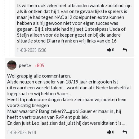
Ik wil hem ook zeker niet afbranden want ik zou blind zijn
als ik ontken dat hij 1 van onze gevaarlijkste spelers is
maar je had tegen NAC al 2 doelpunten extra kunnen
hebben als hij gewoon niet voor eigen succes was
gegaan. Bij 1 situatie had hij met 1 steekpass Ueda of
Steijn alleen voor de keeper gezet en bij die andere
situatie stond Diarra frank en vrij links van de 16
0
11-08-2025 15:36
+805
peet.v
Wel grappig alle commentaren.
Alsde neuzen een speler van 18/19 jaar erin gooien ist
uiteraard een wereld talent....wordt dan al t Nederlandselftal
ingepraat en wij hebben Sauer...
Heeft bij nak mooie dingen laten zien maar wij moeten hem
voorzichtig brengen
Maar waarom? Bang zeker??....gooi Sauer er maar in , hij
heeft t vertrouwen van RvP ent publiek.
En dan juist Leo laat zien dat juist hij dat wereldtalen t is....
0
11-08-2025 14:01