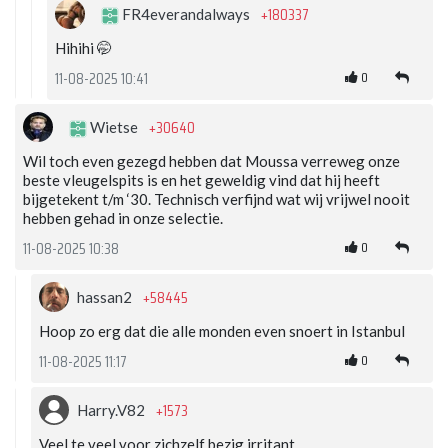
+180337
FR4everandalways
Hihihi 🤭
0
11-08-2025 10:41
+30640
Wietse
Wil toch even gezegd hebben dat Moussa verreweg onze
beste vleugelspits is en het geweldig vind dat hij heeft
bijgetekent t/m ‘30. Technisch verfijnd wat wij vrijwel nooit
hebben gehad in onze selectie.
0
11-08-2025 10:38
+58445
hassan2
Hoop zo erg dat die alle monden even snoert in Istanbul
0
11-08-2025 11:17
+1573
Harry.V82
Veel te veel voor zichzelf bezig,irritant.