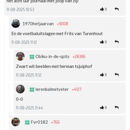
het acht uur journaal met joop van zijl
0
11-08-2025 10:53
+9008
1970hetjaarvan
En de voetbaluitslagen met Frits van Turenhout
0
11-08-2025 11:12
+28386
Obiku-in-de-spits
Zwart wit beelden met herman tsjuiphof
0
11-08-2025 11:12
+4127
lerenbalmetveter
0-0
0
11-08-2025 11:44
+766
Fvr0182