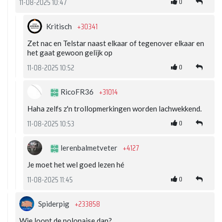
0
11-08-2025 10:47
+30341
Kritisch
Zet nac en Telstar naast elkaar of tegenover elkaar en
het gaat gewoon gelijk op
0
11-08-2025 10:52
+31014
RicoFR36
Haha zelfs z'n trollopmerkingen worden lachwekkend.
0
11-08-2025 10:53
+4127
lerenbalmetveter
Je moet het wel goed lezen hé
0
11-08-2025 11:45
+233858
Spiderpig
Wie loopt de polonaise dan?