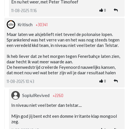
En nu het weer, met Peter Timofeef
0
11-08-2025 11:16
+30341
Kritisch
Maar laten we alsjeblieft niet teveel de polonaise lopen.
Sprankelend was het verre van en het was nog steeds tegen
een veredeld kkd team, in niveau niet veel beter dan Telstar.
Ik heb liever dat ze het morgen tegen Fenerbahçe laten zien,
daar hecht ik wat meer waarde aan.
De heenwedstrijd creëerde Feyenoord nauwelijks kansen,
dat moet nou wel wat beter zijn wil je daar resultaat halen
0
11-08-2025 10:43
+2260
SoplulRevived
In niveau niet veel beter dan telstar....
Mijn god jij bent echt een domme irritante klap mongool
zeg.