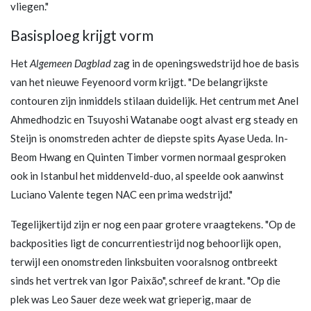
vliegen."
Basisploeg krijgt vorm
Het
Algemeen Dagblad
zag in de openingswedstrijd hoe de basis
van het nieuwe Feyenoord vorm krijgt. "De belangrijkste
contouren zijn inmiddels stilaan duidelijk. Het centrum met Anel
Ahmedhodzic en Tsuyoshi Watanabe oogt alvast erg steady en
Steijn is onomstreden achter de diepste spits Ayase Ueda. In-
Beom Hwang en Quinten Timber vormen normaal gesproken
ook in Istanbul het middenveld-duo, al speelde ook aanwinst
Luciano Valente tegen NAC een prima wedstrijd."
Tegelijkertijd zijn er nog een paar grotere vraagtekens. "Op de
backposities ligt de concurrentiestrijd nog behoorlijk open,
terwijl een onomstreden linksbuiten vooralsnog ontbreekt
sinds het vertrek van Igor Paixão", schreef de krant. "Op die
plek was Leo Sauer deze week wat grieperig, maar de