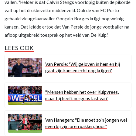
vallen. "Helder is dat Calvin Stengs voorlopig buiten de pikorde
valt op het drukbezette middenveld. Ook de van FC Porto
gehaald vleugelaanvaller Gonçalo Borges krijgt nog weinig
kansen. Dat leidde ertoe dat Van Persie de jonge voetballer na
afloop uitgebreid toesprak op het veld van De Kuip."
LEES OOK
Van Persie: "Wij geloven in hem en hij
gaat zijn kansen echt nog krijgen"
''Mensen hebben het over Kuipvrees,
maar hij heeft nergens last van''
Van Hanegem: ''Die moet zo’n jongen wel
even bij zijn oren pakken, hoor''