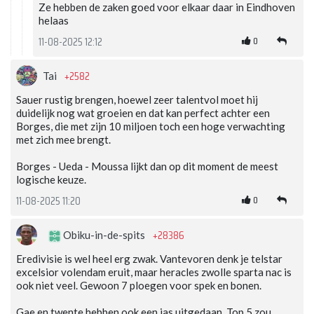
Ze hebben de zaken goed voor elkaar daar in Eindhoven
helaas
0
11-08-2025 12:12
+2582
Tai
Sauer rustig brengen, hoewel zeer talentvol moet hij
duidelijk nog wat groeien en dat kan perfect achter een
Borges, die met zijn 10 miljoen toch een hoge verwachting
met zich mee brengt.
Borges - Ueda - Moussa lijkt dan op dit moment de meest
logische keuze.
0
11-08-2025 11:20
+28386
Obiku-in-de-spits
Eredivisie is wel heel erg zwak. Vantevoren denk je telstar
excelsior volendam eruit, maar heracles zwolle sparta nac is
ook niet veel. Gewoon 7 ploegen voor spek en bonen.
Gae en twente hebben ook een jas uitgedaan. Top 5 zou