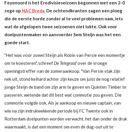
Feyenoord is het Eredivisieseizoen begonnen met een 2-0
zege op
NAC Breda
. De ochtendkranten zagen een ploeg
die de eerste horde zonder al te veel problemen nam, iets
wat de afgelopen twee seizoenen niet lukte. Ook voor
doelpuntenmaker en aanvoerder Sem Steijn was het een
goede start.
"Het was voor zowel Steijn als Robin van Persie een momentje
om te koesteren", schreef
De Telegraaf
over de vroege
openingstreffer van de zomeraankoop. "Van Persie stak zijn
nek uit, stond keihard achter zijn keuze om juist de nog relatief
jonge Steijn de band om zijn arm te geven en Quinten Timber te
passeren, wetende dat dit best wat commotie zou geven. Die
commotie volgde ook. Als je aankoop en nieuwe captain, van
wie na zijn indrukwekkende periode bij FC Twente ook in
Rotterdam doelpunten worden verwacht, het dan onder de druk
waarmaakt, is dat een moment om even de dug-out uit te