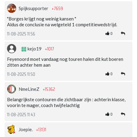
+7659
Spijksupporter
"Borges krijgt nog weinig kansen "
Aldus de conclusie na welgeteld 1 competitiewedstrijd.
0
11-08-2025 11:56
+1017
kejo19
Feyenoord moet vandaag nog touren halen dit kut boeren
zitten achter hem aan
0
11-08-2025 11:50
+15362
NmeLineZ
Belangrijkste contouren die zichtbaar zijn : achterin klasse,
voorin te mager, coach twijfelachtig
0
11-08-2025 11:43
+13131
Joepie.