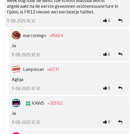
week nog naar de winst toe schoot massaal wordt
afgekraakt na de eerste gewonnen seizoensouverture in
tijden, is FR12 nieuws wel een beetje failliet.
0
11-08-2025 10:32
+85664
marconmgn
Ja
0
11-08-2025 10:32
+61737
Lampiesan
Aghja
0
11-08-2025 10:32
+320763
KAWS
Ja
0
11-08-2025 10:32