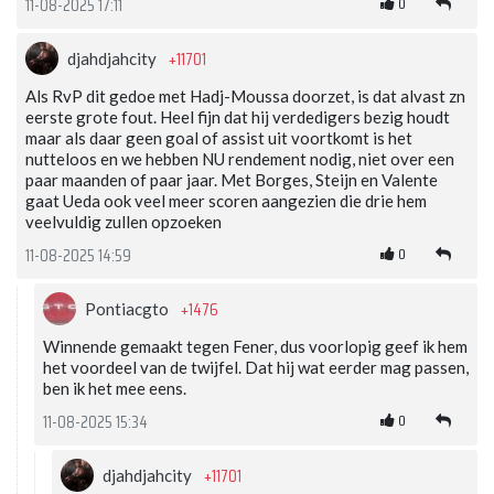
0
11-08-2025 17:11
+11701
djahdjahcity
Als RvP dit gedoe met Hadj-Moussa doorzet, is dat alvast zn
eerste grote fout. Heel fijn dat hij verdedigers bezig houdt
maar als daar geen goal of assist uit voortkomt is het
nutteloos en we hebben NU rendement nodig, niet over een
paar maanden of paar jaar. Met Borges, Steijn en Valente
gaat Ueda ook veel meer scoren aangezien die drie hem
veelvuldig zullen opzoeken
0
11-08-2025 14:59
+1476
Pontiacgto
Winnende gemaakt tegen Fener, dus voorlopig geef ik hem
het voordeel van de twijfel. Dat hij wat eerder mag passen,
ben ik het mee eens.
0
11-08-2025 15:34
+11701
djahdjahcity