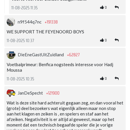
0
11-08-2025 11:35
+191338
n9f544q7nc
WE SUPPORT THE FEYENOORD BOYS
0
11-08-2025 10:37
+62827
DieEneGastUitZuidland
Voetbalprimeur: Benfica nogsteeds interesse voor Hadj
Moussa
0
11-08-2025 10:35
+121900
JanDeSpecht
Wat is deze site hard achteruit gegaan zeg, en dan vooral het
(grote) deel bezoekers wat eigenlijk alleen maar non stop
aan het klagen en zeiken is , en spelers en staf aan het
afzeiken. Negativiteit is er altijd al geweest, maar op het
moment dat een technisch begaafde speler die je vorige