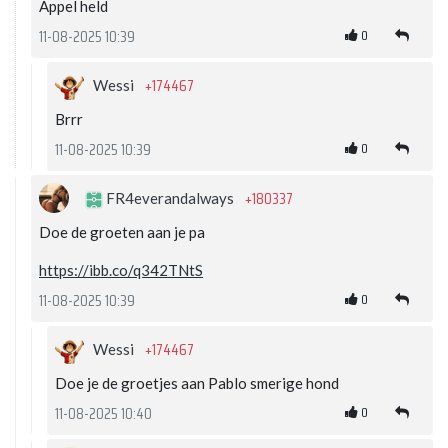
Appel held
0
11-08-2025 10:39
+174467
Wessi
Brrr
0
11-08-2025 10:39
+180337
FR4everandalways
Doe de groeten aan je pa
https://ibb.co/q342TNtS
0
11-08-2025 10:39
+174467
Wessi
Doe je de groetjes aan Pablo smerige hond
0
11-08-2025 10:40