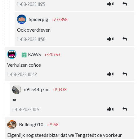
0
11-08-2025 11:25
+233858
Spiderpig
Ook overdreven
0
11-08-2025 11:58
+320763
KAWS
Verhuizen coños
0
11-08-2025 10:42
+191338
n9f544q7nc
💋
0
11-08-2025 10:51
+7968
Bulldog010
Eigenlijk nog steeds bizar dat we Tengstedt de voorkeur