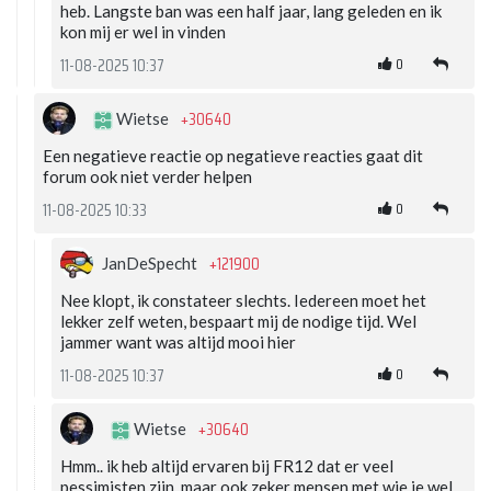
heb. Langste ban was een half jaar, lang geleden en ik
kon mij er wel in vinden
0
11-08-2025 10:37
+30640
Wietse
Een negatieve reactie op negatieve reacties gaat dit
forum ook niet verder helpen
0
11-08-2025 10:33
+121900
JanDeSpecht
Nee klopt, ik constateer slechts. Iedereen moet het
lekker zelf weten, bespaart mij de nodige tijd. Wel
jammer want was altijd mooi hier
0
11-08-2025 10:37
+30640
Wietse
Hmm.. ik heb altijd ervaren bij FR12 dat er veel
pessimisten zijn, maar ook zeker mensen met wie je wel