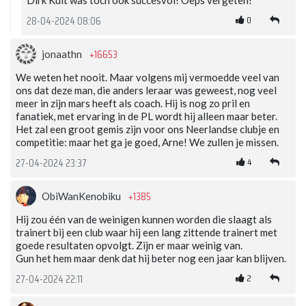
Dirk Kuit was toch ook succesvol! Oeps vergeten!
0
28-04-2024 08:06
+16653
jonaathn
We weten het nooit. Maar volgens mij vermoedde veel van
ons dat deze man, die anders leraar was geweest, nog veel
meer in zijn mars heeft als coach. Hij is nog zo pril en
fanatiek, met ervaring in de PL wordt hij alleen maar beter.
Het zal een groot gemis zijn voor ons Neerlandse clubje en
competitie: maar het ga je goed, Arne! We zullen je missen.
4
27-04-2024 23:37
+1385
ObiWanKenobiku
Hij zou één van de weinigen kunnen worden die slaagt als
trainert bij een club waar hij een lang zittende trainert met
goede resultaten opvolgt. Zijn er maar weinig van.
Gun het hem maar denk dat hij beter nog een jaar kan blijven.
2
27-04-2024 22:11