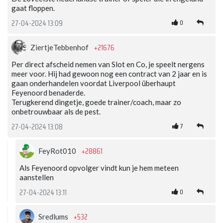
gaat floppen.
0
27-04-2024 13:09
+21676
ZiertjeTebbenhof
Per direct afscheid nemen van Slot en Co, je speelt nergens
meer voor. Hij had gewoon nog een contract van 2 jaar en is
gaan onderhandelen voordat Liverpool überhaupt
Feyenoord benaderde.
Terugkerend dingetje, goede trainer/coach, maar zo
onbetrouwbaar als de pest.
7
27-04-2024 13:08
+28861
FeyRot010
Als Feyenoord opvolger vindt kun je hem meteen
aanstellen
0
27-04-2024 13:11
+532
Sredlums