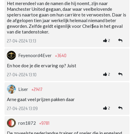
Het merendeel van de namen die hij noemt, zijn naar
Manchester United gegaan, daar waar veelbelovende
spelers naartoe gaan om hun carrière te verwoesten. Daar is
de afgelopen tien jaar werkelijk helemaal niemand beter
geworden. Zelfde geldt eigenlijk voor Chel$ea in het geval
van die tandenstoker.
2
27-04-2024 13:13
+3640
Feyenoord4Ever
En hoe doe je die ervaring op? Juist
2
27-04-2024 13:10
+21417
Liser
Arne gaat veel prijzen pakken daar
2
27-04-2024 13:09
+9781
ron1872
De zoveelste nederlandse trainer of speler die in engeland