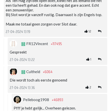
Als Ten Hag zijn bek open doet, klinkt het als iemand die net
een tia heeft gehad. En dan ook nog dat gare accent. Echt
een zenuwenlijer.
Bij Slot word je vanzelf rustig. Daarnaast is zijn Engels top.
Maak me totaal geen zorgen over Slot daar.
12
27-04-2024 13:19
+117495
FR12Vincent
Gespreekt
1
27-04-2024 13:22
+6064
Cultheld
Die wordt toch als eerste genoemd
2
27-04-2024 13:36
+46893
Pelleboog1908
Pfff je hebt gelijk... Overheen gelezen.