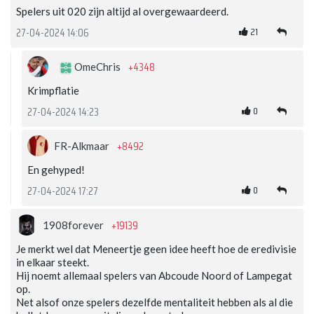
Spelers uit 020 zijn altijd al overgewaardeerd.
21
27-04-2024 14:06
+4348
OmeChris
Krimpflatie
0
27-04-2024 14:23
+8492
FR-Alkmaar
En gehyped!
0
27-04-2024 17:27
+19139
1908forever
Je merkt wel dat Meneertje geen idee heeft hoe de eredivisie
in elkaar steekt.
Hij noemt allemaal spelers van Abcoude Noord of Lampegat
op.
Net alsof onze spelers dezelfde mentaliteit hebben als al die