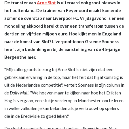
De transfer van
Arne Slot
is uiteraard ook groot nieuws in
het buitenland. De trainer van Feyenoord maakt komende
zomer de overstap naar Liverpool FC. Vrijdagavond is er een
mondeling akkoord bereikt over een transfersom tussen de
dertien en vijftien miljoen euro. Hoe kijkt men in Engeland
naar de komst van Slot? Liverpool-icoon Graeme Souness
heeft zijn bedenkingen bij de aanstelling van de 45-jarige
Bergentheimer.
''Mijn allergrootste zorg bij Arne Slot is niet zijn relatieve
gebrek aan ervaring in de top, maar het feit dat hij afkomstig is
uit de Nederlandse competitie'', vertelt Souness in zijn column in
de
Daily Mail.
''We hoeven maar te kijken naar hoe het Erik ten
Hag is vergaan, een stukje verderop in Manchester, om te leren
in welke valkuilen je kan belanden als je vertrouwt op spelers
die in de Eredivisie zo goed leken.''
De slechte reputatie van vooral spelers afkomstig van Ajax