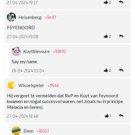
2
27-04-2024 19:37
+9497
Heisenberg
FEYENOORD
2
27-04-2024 19:08
+10870
Kuytblessure
Say my name.
0
28-04-2024 03:04
+11546
Wisselspeler
Hij vergeet te vermelden dat RvP en Kuyt van Feynoord
kwamen en nogal succesvol waren, net zioals nu in principe
Malacia en Senesi.
1
27-04-2024 18:48
+16507
Zenn