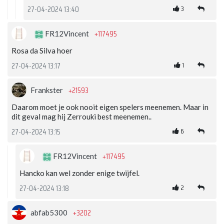
3
27-04-2024 13:40
+117495
FR12Vincent
Rosa da Silva hoer
1
27-04-2024 13:17
+21593
Frankster
Daarom moet je ook nooit eigen spelers meenemen. Maar in
dit geval mag hij Zerrouki best meenemen..
6
27-04-2024 13:15
+117495
FR12Vincent
Hancko kan wel zonder enige twijfel.
2
27-04-2024 13:18
+3202
abfab5300