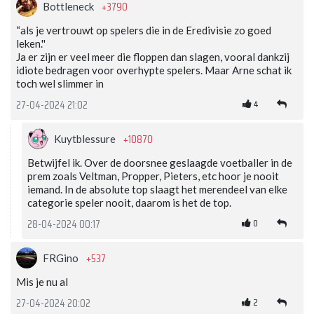
+3790
Bottleneck
“als je vertrouwt op spelers die in de Eredivisie zo goed
leken.''
Ja er zijn er veel meer die floppen dan slagen, vooral dankzij
idiote bedragen voor overhypte spelers. Maar Arne schat ik
toch wel slimmer in
4
27-04-2024 21:02
+10870
Kuytblessure
Betwijfel ik. Over de doorsnee geslaagde voetballer in de
prem zoals Veltman, Propper, Pieters, etc hoor je nooit
iemand. In de absolute top slaagt het merendeel van elke
categorie speler nooit, daarom is het de top.
0
28-04-2024 00:17
+537
FRGino
Mis je nu al
2
27-04-2024 20:02