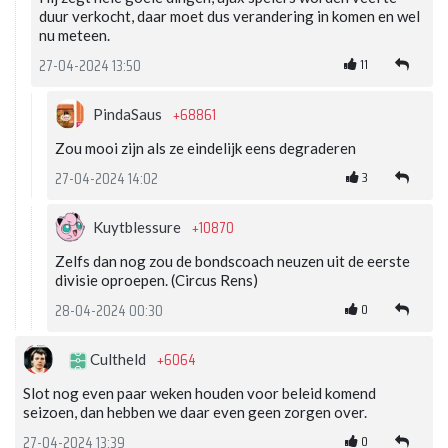
duur verkocht, daar moet dus verandering in komen en wel
nu meteen.
11
27-04-2024 13:50
+68861
PindaSaus
Zou mooi zijn als ze eindelijk eens degraderen
3
27-04-2024 14:02
+10870
Kuytblessure
Zelfs dan nog zou de bondscoach neuzen uit de eerste
divisie oproepen. (Circus Rens)
0
28-04-2024 00:30
+6064
Cultheld
Slot nog even paar weken houden voor beleid komend
seizoen, dan hebben we daar even geen zorgen over.
0
27-04-2024 13:39