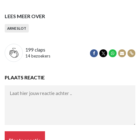
LEES MEER OVER
ARNE SLOT
199
claps
Delen op Facebook
Delen op Twitter
Delen op Wha
Delen vi
Dele
14 bezoekers
PLAATS REACTIE