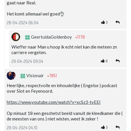
gaat naar Real.
Het komt allemaal wel goed👌
3
28-04-2024 06:04
+1778
GeertuidaGoldenboy
Wieffer naar Man u hoop ik echt niet kan die meteen zn
carriere vergeten.
0
29-04-2024 09:04
+7851
Visionair
Heerlijke, respectvolle en inhoudelijke ( Engelse ) podcast
over Slot en Feyenoord.
https://www.youtube.com/watch?v=xcSz3-tvEEI
Op minuut 18 een geschetst beeld vanuit de kleedkamer die (
de meesten van ons ) niet wisten, weet ik zeker !
3
28-04-2024 04:10