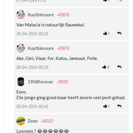
27-04-2024 23:12
+10870
Kuytblessure
Van Malacia is natuurlijk flauwekul.
1
28-04-2024 00:22
+10870
Kuytblessure
Ake, Gini, Vlaar, Fer, Kalou, Janmaat, Pelle.
2
28-04-2024 00:29
+19139
1908forever
Eens.
Die jonge ging goed maar heeft enorm veel pech gehad.
1
28-04-2024 00:42
+16507
Zenn
Loovens ? 😂😂😂😂😂😂