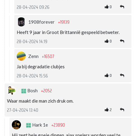
0
28-04-2024 09:26
+19139
1908forever
Heeft 9 jaar in Groot Brittannië gespeeld betweter.
0
28-04-2024 14:19
+16507
Zenn
Ja bij degradatie clubjes
0
28-04-2024 15:56
+2052
Bosh
Waar maakt die man zich druk om.
2
27-04-2024 13:40
+23890
Hark 1e
Hij zegt hele goeie dingen, ajax spelers worden veel te