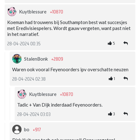
+10870
Kuytblessure
Koeman had trouwens bij Southampton best wat succesjes
met Eredivisiespelers. Wordt gauw vergeten, want past niet
in het narratief.
5
28-04-2024 00:35
+2809
StalenBonk
Waren ook vooral Feyenoorders ipv overschatte neuzen
1
28-04-2024 02:38
+10870
Kuytblessure
Tadic + Van Dijk inderdaad Feyenoorders.
3
28-04-2024 03:03
+917
bo