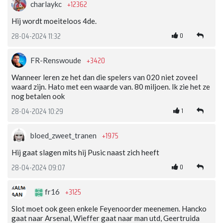
+12362
charlaykc
Hij wordt moeiteloos 4de.
0
28-04-2024 11:32
+3420
FR-Renswoude
Wanneer leren ze het dan die spelers van 020 niet zoveel
waard zijn. Hato met een waarde van. 80 miljoen. Ik zie het ze
nog betalen ook
1
28-04-2024 10:29
+1975
bloed_zweet_tranen
Hij gaat slagen mits hij Pusic naast zich heeft
0
28-04-2024 09:07
+3125
fr16
Slot moet ook geen enkele Feyenoorder meenemen. Hancko
gaat naar Arsenal, Wieffer gaat naar man utd, Geertruida