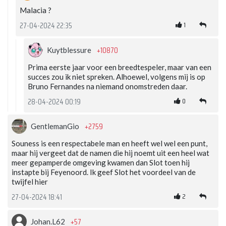
Malacia ?
1
27-04-2024 22:35
+10870
Kuytblessure
Prima eerste jaar voor een breedtespeler, maar van een
succes zou ik niet spreken. Alhoewel, volgens mij is op
Bruno Fernandes na niemand onomstreden daar.
0
28-04-2024 00:19
+2759
GentlemanGio
Souness is een respectabele man en heeft wel wel een punt,
maar hij vergeet dat de namen die hij noemt uit een heel wat
meer gepamperde omgeving kwamen dan Slot toen hij
instapte bij Feyenoord. Ik geef Slot het voordeel van de
twijfel hier
2
27-04-2024 18:41
+57
Johan.L62