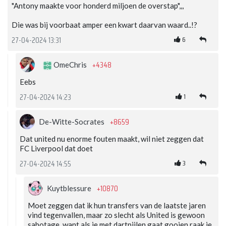
"Antony maakte voor honderd miljoen de overstap",,,
Die was bij voorbaat amper een kwart daarvan waard..!?
6
27-04-2024 13:31
+4348
OmeChris
Eebs
1
27-04-2024 14:23
+8659
De-Witte-Socrates
Dat united nu enorme fouten maakt, wil niet zeggen dat
FC Liverpool dat doet
3
27-04-2024 14:55
+10870
Kuytblessure
Moet zeggen dat ik hun transfers van de laatste jaren
vind tegenvallen, maar zo slecht als United is gewoon
sabotage, want als je met dartpijlen gaat gooien raak je