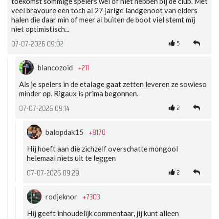
toekomst sommige spelers wel of niet hebben bij de club. Met
veel bravoure een toch al 27 jarige landgenoot van elders
halen die daar min of meer al buiten de boot viel stemt mij
niet optimistisch...
5
07-07-2026 09:02
+211
blancozoid
Als je spelers in de etalage gaat zetten leveren ze sowieso
minder op. Rigaux is prima begonnen.
2
07-07-2026 09:14
+8170
balopdak15
Hij hoeft aan die zichzelf overschatte mongool
helemaal niets uit te leggen
2
07-07-2026 09:29
+7303
rodjeknor
Hij geeft inhoudelijk commentaar, jij kunt alleen