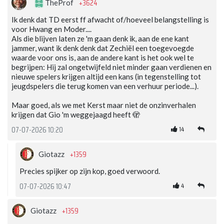
+3624
TheProf
Ik denk dat TD eerst ff afwacht of/hoeveel belangstelling is
voor Hwang en Moder....
Als die blijven laten ze 'm gaan denk ik, aan de ene kant
jammer, want ik denk denk dat Zechiël een toegevoegde
waarde voor ons is, aan de andere kant is het ook wel te
begrijpen: Hij zal ongetwijfeld niet minder gaan verdienen en
nieuwe spelers krijgen altijd een kans (in tegenstelling tot
jeugdspelers die terug komen van een verhuur periode...).
Maar goed, als we met Kerst maar niet de onzinverhalen
krijgen dat Gio 'm weggejaagd heeft 🫣
14
07-07-2026 10:20
+1359
Giotazz
Precies spijker op zijn kop, goed verwoord.
4
07-07-2026 10:47
+1359
Giotazz