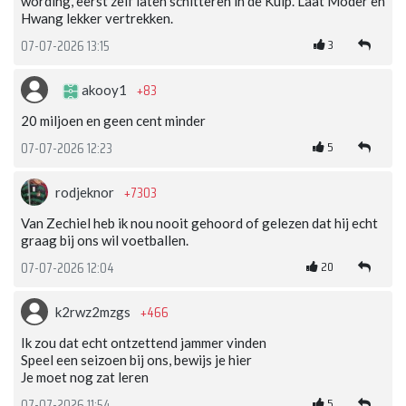
wording, eerst zelf laten schitteren in de Kuip. Laat Moder en
Hwang lekker vertrekken.
3
07-07-2026 13:15
+83
akooy1
20 miljoen en geen cent minder
5
07-07-2026 12:23
+7303
rodjeknor
Van Zechiel heb ik nou nooit gehoord of gelezen dat hij echt
graag bij ons wil voetballen.
20
07-07-2026 12:04
+466
k2rwz2mzgs
Ik zou dat echt ontzettend jammer vinden
Speel een seizoen bij ons, bewijs je hier
Je moet nog zat leren
5
07-07-2026 11:54