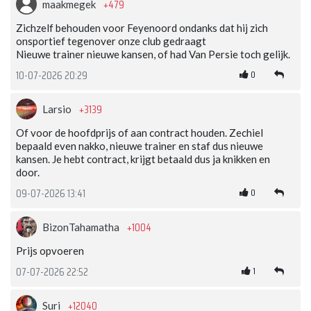
+479
maakmegek
Zichzelf behouden voor Feyenoord ondanks dat hij zich
onsportief tegenover onze club gedraagt
Nieuwe trainer nieuwe kansen, of had Van Persie toch gelijk.
0
10-07-2026 20:29
+3139
Larsio
Of voor de hoofdprijs of aan contract houden. Zechiel
bepaald even nakko, nieuwe trainer en staf dus nieuwe
kansen. Je hebt contract, krijgt betaald dus ja knikken en
door.
0
09-07-2026 13:41
+1004
BizonTahamatha
Prijs opvoeren
1
07-07-2026 22:52
+12040
Suri