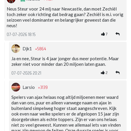
Neus Steur voor 24 mlj naar Newcastle, dan moet Zechiël
toch zeker ook richting dat bedrag gaan? Zechiël is m.i. vorig
seizoen veel dominanter en belangrijker geweest dan die
neus!
7
07-07-2026 18:15
+5864
Djk1
Ja en nee, Steur is 4 jaar jonger dus meer potentie. Maar
zeker niet voor minder dan 20 miljoen laten gaan.
2
07-07-2026 20:21
+3139
Larsio
Spelers van ajax helaas nog altijd miljoenen meer waard
dan van ons, puur en alleen vanwege naam en ajax in
buitenland simpelweg hoger staat aangeschreven. Kijk
ook even naar welke spelers er de afgelopen 15 jaar zijn
doorgebroken als echte toppers. Zijn er van ons helaas
niet zo veel geweest. Kunnen we allemaal iets van vinden
maar zijn gewoon de feiten. Onze duurste speler is voor