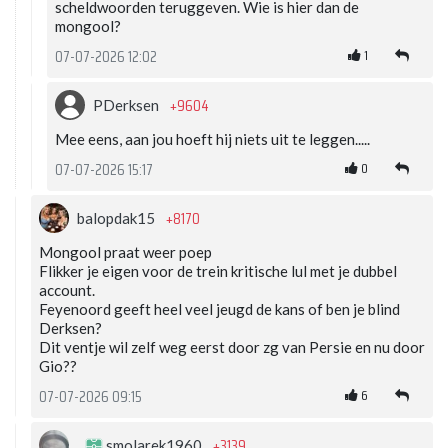
scheldwoorden teruggeven. Wie is hier dan de
mongool?
1
07-07-2026 12:02
+9604
PDerksen
Mee eens, aan jou hoeft hij niets uit te leggen.....
0
07-07-2026 15:17
+8170
balopdak15
Mongool praat weer poep
Flikker je eigen voor de trein kritische lul met je dubbel
account.
Feyenoord geeft heel veel jeugd de kans of ben je blind
Derksen?
Dit ventje wil zelf weg eerst door zg van Persie en nu door
Gio??
6
07-07-2026 09:15
+3139
smolarek1960