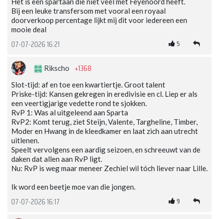
Het is een spartaan die niet veel met Feyenoord heeft.
Bij een leuke transfersom met vooral een royaal
doorverkoop percentage lijkt mij dit voor iedereen een
mooie deal
5
07-07-2026 16:21
+1368
Rikscho
Slot-tijd: af en toe een kwartiertje. Groot talent
Priske-tijd: Kansen gekregen in eredivisie en cl. Liep er als
een veertigjarige vedette rond te sjokken.
RvP 1: Was al uitgeleend aan Sparta
RvP2: Komt terug, ziet Steijn, Valente, Targheline, Timber,
Moder en Hwang in de kleedkamer en laat zich aan utrecht
uitlenen.
Speelt vervolgens een aardig seizoen, en schreeuwt van de
daken dat allen aan RvP ligt.
Nu: RvP is weg maar meneer Zechiel wil tóch liever naar Lille.
Ik word een beetje moe van die jongen.
9
07-07-2026 16:17