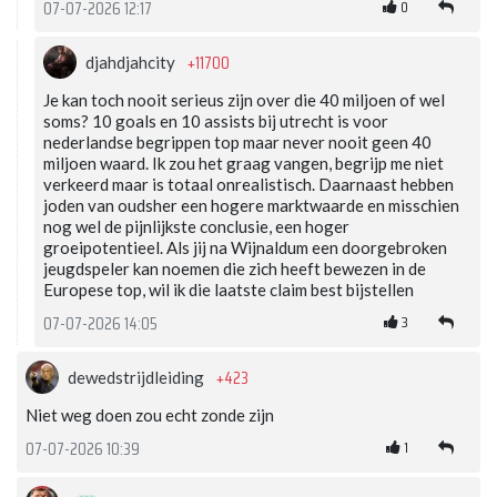
0
07-07-2026 12:17
+11700
djahdjahcity
Je kan toch nooit serieus zijn over die 40 miljoen of wel
soms? 10 goals en 10 assists bij utrecht is voor
nederlandse begrippen top maar never nooit geen 40
miljoen waard. Ik zou het graag vangen, begrijp me niet
verkeerd maar is totaal onrealistisch. Daarnaast hebben
joden van oudsher een hogere marktwaarde en misschien
nog wel de pijnlijkste conclusie, een hoger
groeipotentieel. Als jij na Wijnaldum een doorgebroken
jeugdspeler kan noemen die zich heeft bewezen in de
Europese top, wil ik die laatste claim best bijstellen
3
07-07-2026 14:05
+423
dewedstrijdleiding
Niet weg doen zou echt zonde zijn
1
07-07-2026 10:39