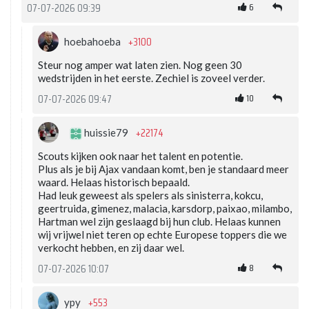
6
07-07-2026 09:39
+3100
hoebahoeba
Steur nog amper wat laten zien. Nog geen 30
wedstrijden in het eerste. Zechiel is zoveel verder.
10
07-07-2026 09:47
+22174
huissie79
Scouts kijken ook naar het talent en potentie.
Plus als je bij Ajax vandaan komt, ben je standaard meer
waard. Helaas historisch bepaald.
Had leuk geweest als spelers als sinisterra, kokcu,
geertruida, gimenez, malacia, karsdorp, paixao, milambo,
Hartman wel zijn geslaagd bij hun club. Helaas kunnen
wij vrijwel niet teren op echte Europese toppers die we
verkocht hebben, en zij daar wel.
8
07-07-2026 10:07
+553
ypy