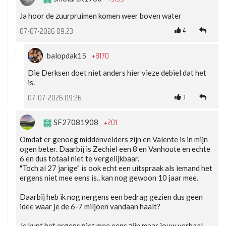
Ja hoor de zuurpruimen komen weer boven water
4
07-07-2026 09:23
+8170
balopdak15
Die Derksen doet niet anders hier vieze debiel dat het
is.
3
07-07-2026 09:26
+201
SF27081908
Omdat er genoeg middenvelders zijn en Valente is in mijn
ogen beter. Daarbij is Zechiel een 8 en Vanhoute en echte
6 en dus totaal niet te vergelijkbaar.
"Toch al 27 jarige" is ook echt een uitspraak als iemand het
ergens niet mee eens is.. kan nog gewoon 10 jaar mee.
Daarbij heb ik nog nergens een bedrag gezien dus geen
idee waar je de 6-7 miljoen vandaan haalt?
Je kunt het ergens niet mee eens zijn maar jouw verhaal