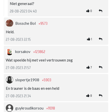
Niet generaal?
0
28-08-2023 04:40
+9573
Bossche Bol
Held.
1
27-08-2023 22:15
+123862
korsakov
Wat speelde hij met veel vertrouwen zeg
7
27-08-2023 21:57
+5903
slopertje1908
En trauner is de baas en een held
8
27-08-2023 21:34
+11018
guykroudikorsou