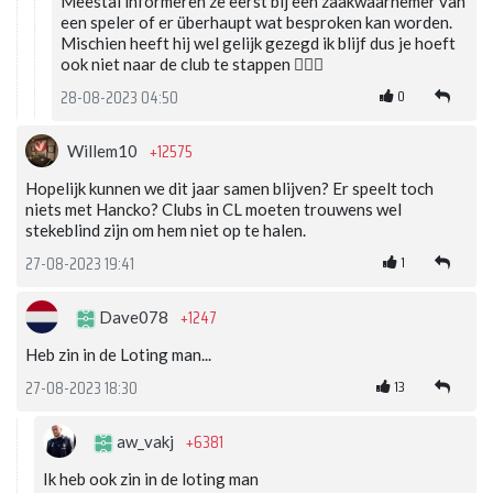
Meestal informeren ze eerst bij een zaakwaarnemer van
een speler of er überhaupt wat besproken kan worden.
Mischien heeft hij wel gelijk gezegd ik blijf dus je hoeft
ook niet naar de club te stappen 🤷🏼‍♂️
0
28-08-2023 04:50
+12575
Willem10
Hopelijk kunnen we dit jaar samen blijven? Er speelt toch
niets met Hancko? Clubs in CL moeten trouwens wel
stekeblind zijn om hem niet op te halen.
1
27-08-2023 19:41
+1247
Dave078
Heb zin in de Loting man...
13
27-08-2023 18:30
+6381
aw_vakj
Ik heb ook zin in de loting man