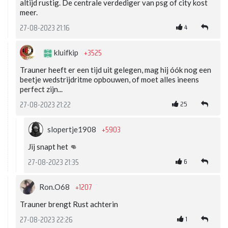
altijd rustig. De centrale verdediger van psg of city kost
meer.
4
27-08-2023 21:16
+3525
kluifkip
Trauner heeft er een tijd uit gelegen, mag hij óók nog een
beetje wedstrijdritme opbouwen, of moet alles ineens
perfect zijn...
25
27-08-2023 21:22
+5903
slopertje1908
Jij snapt het 👊
6
27-08-2023 21:35
+1207
Ron.O68
Trauner brengt Rust achterin
1
27-08-2023 22:26