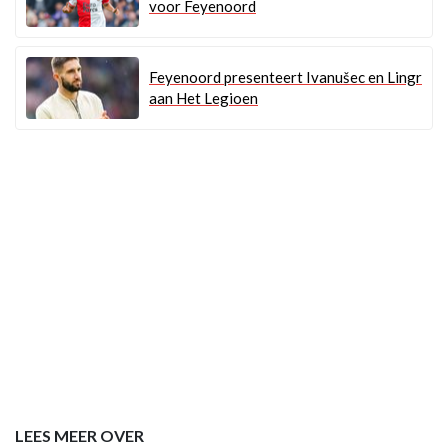
voor Feyenoord
Feyenoord presenteert Ivanušec en Lingr
aan Het Legioen
LEES MEER OVER