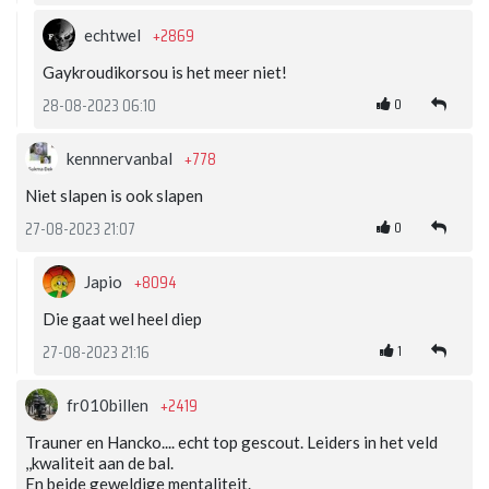
+2869
echtwel
Gaykroudikorsou is het meer niet!
0
28-08-2023 06:10
+778
kennnervanbal
Niet slapen is ook slapen
0
27-08-2023 21:07
+8094
Japio
Die gaat wel heel diep
1
27-08-2023 21:16
+2419
fr010billen
Trauner en Hancko.... echt top gescout. Leiders in het veld
,,kwaliteit aan de bal.
En beide geweldige mentaliteit.