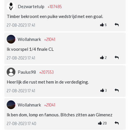
+107485
Dezwartetulp
Timber bekroont een puike wedstrijd met een goal.
6
27-08-2023 17:41
+21041
Wollahmark
Ik voorspel 1/4 finale CL
2
27-08-2023 17:41
+207553
Paulus98
Heerlijk die rust met hem in de verdediging.
3
27-08-2023 17:41
+21041
Wollahmark
Ik ben dom, lomp en famous. Bitches zitten aan Gimenez
20
27-08-2023 17:40