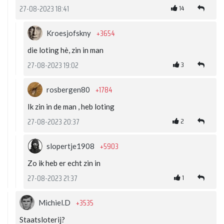
14
27-08-2023 18:41
+3654
Kroesjofskny
die loting hè, zin in man
3
27-08-2023 19:02
+1784
rosbergen80
Ik zin in de man , heb loting
2
27-08-2023 20:37
+5903
slopertje1908
Zo ik heb er echt zin in
1
27-08-2023 21:37
+3535
Michiel.D
Staatsloterij?