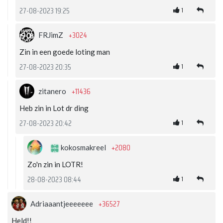
1
27-08-2023 19:25
+3024
FRJimZ
Zin in een goede loting man
1
27-08-2023 20:35
+11436
zitanero
Heb zin in Lot dr ding
1
27-08-2023 20:42
+2080
kokosmakreel
Zo'n zin in LOTR!
1
28-08-2023 08:44
+36527
Adriaaantjeeeeeee
Held!!