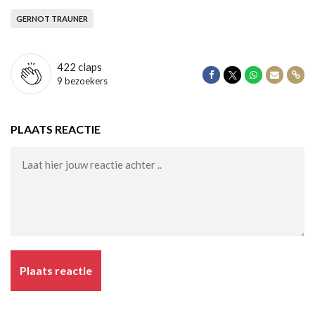
GERNOT TRAUNER
422
claps
Delen op Facebook
Delen op Twitter
Delen op Wha
Delen vi
Dele
9 bezoekers
PLAATS REACTIE
Plaats reactie