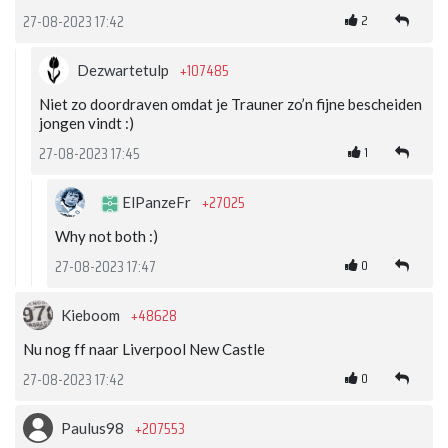
2
27-08-2023 17:42
+107485
Dezwartetulp
Niet zo doordraven omdat je Trauner zo’n fijne bescheiden
jongen vindt :)
1
27-08-2023 17:45
+27025
ElPanzeFr
Why not both :)
0
27-08-2023 17:47
+48628
Kieboom
Nu nog ff naar Liverpool New Castle
0
27-08-2023 17:42
+207553
Paulus98