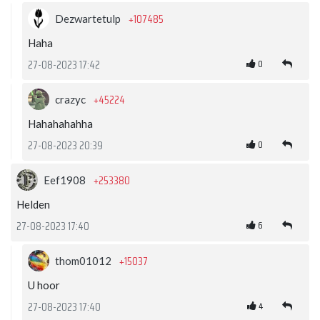
+107485
Dezwartetulp
Haha
0
27-08-2023 17:42
+45224
crazyc
Hahahahahha
0
27-08-2023 20:39
+253380
Eef1908
Helden
6
27-08-2023 17:40
+15037
thom01012
U hoor
4
27-08-2023 17:40