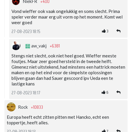
+400
NiekFR
Vond wieffer ook vaak ongelukkig en soms slecht. Prima
speler verder maar erg uit vorm op het moment. Komt wel
weer goed
3
27-08-2023 18:15
+6381
aw_vakj
Stengs niet slecht, ook niet heel goed. Wieffer meeste
foutjes. Maar zeer goed hersteld in de tweede helft.
Gimenez niet uitstekend, had minstens een hattrick moeten
maken en op het eind voor de simpelste oplossingen
blijven gaan dan had Sauer gescoord ipv Ueda een te
lastige kans
6
27-08-2023 18:17
+10833
Rock
Europa heeft echt zitten pitten met Hancko, echt een
toppertje, heeft alles.
7
27-08-2023 18:12