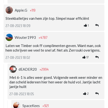
+119
Appie.G
Steekballetjes van hem zijn top. Simpel maar efficiënt
1
27-08-2023 18:09
+4787
Wouter1993
Laten we Timber ook ff complimenten geven. Want man, ook
hem schrijven we veel te snel af. Net als Zerrouki overigens.
17
27-08-2023 18:02
+2994
dEADER20
Met 6-1 is alles weer goed. Volgende week weer minder en
dan scheld iedereen hier hen weer de huid vol. Jantje lacht
jantje huilt
2
27-08-2023 18:05
+921
SpaceKees