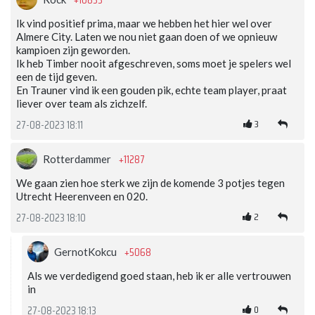
+10833
Ik vind positief prima, maar we hebben het hier wel over
Almere City. Laten we nou niet gaan doen of we opnieuw
kampioen zijn geworden.
Ik heb Timber nooit afgeschreven, soms moet je spelers wel
een de tijd geven.
En Trauner vind ik een gouden pik, echte team player, praat
liever over team als zichzelf.
3
27-08-2023 18:11
+11287
Rotterdammer
We gaan zien hoe sterk we zijn de komende 3 potjes tegen
Utrecht Heerenveen en 020.
2
27-08-2023 18:10
+5068
GernotKokcu
Als we verdedigend goed staan, heb ik er alle vertrouwen
in
0
27-08-2023 18:13