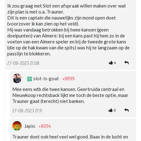
Ik zou graag met Slot een afspraak willen maken over wat
zijn plan is met o.a. Trauner.
Dit is een captain die nauwelijks zijn mond open doet
(voorzover ik kan zien op het veld).
Hij was vandaag betrokken bij twee kansen (geen
doelpunten) van Almere: bij een kans past hij hem zo in de
voeten van een Almere speler en bij de tweede grote kans
(die op de hak kwam van die spits) was hij te langzaam op de
passlijn te blokkeren.
4
27-08-2023 21:08
+8899
slot-is-goat
Mee eens wtb die twee kansen. Geertruida centraal en
Nieuwkoop rechtsback lijkt me toch de beste optie, maar
Trauner gaat (terecht) niet banken.
0
27-08-2023 21:11
+8094
Japio
Trauner doet ook heel veel wel goed. Baas in de lucht en