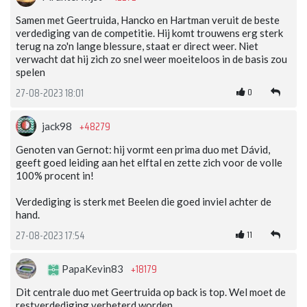
Samen met Geertruida, Hancko en Hartman veruit de beste
verdediging van de competitie. Hij komt trouwens erg sterk
terug na zo'n lange blessure, staat er direct weer. Niet
verwacht dat hij zich zo snel weer moeiteloos in de basis zou
spelen
0
27-08-2023 18:01
+48279
jack98
Genoten van Gernot: hij vormt een prima duo met Dávid,
geeft goed leiding aan het elftal en zette zich voor de volle
100% procent in!
Verdediging is sterk met Beelen die goed inviel achter de
hand.
11
27-08-2023 17:54
+18179
PapaKevin83
Dit centrale duo met Geertruida op back is top. Wel moet de
restverdediging verbeterd worden.