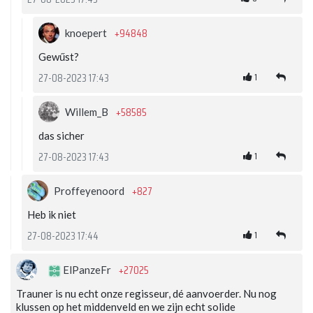
+94848
knoepert
Gewűst?
1
27-08-2023 17:43
+58585
Willem_B
das sicher
1
27-08-2023 17:43
+827
Proffeyenoord
Heb ik niet
1
27-08-2023 17:44
+27025
ElPanzeFr
Trauner is nu echt onze regisseur, dé aanvoerder. Nu nog
klussen op het middenveld en we zijn echt solide