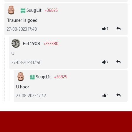
+36825
SuugLit
Trauner is goed
7
27-08-2023 17:40
+253380
Eef1908
U
7
27-08-2023 17:40
+36825
SuugLit
U hoor
1
27-08-2023 17:42