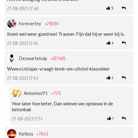
9
27-08-2023 17:48
+29694
foreverfey
Komt wel weer goed met Trauner. Fijn dat hij er weer bij is.
4
27-08-2023 17:45
+107485
Dezwartetulp
Www.vi.nl/ajax-vraagt-knvb-om-uitstel-klassieker
3
27-08-2023 17:43
+7175
Antonius91
Hoe later hoe beter. Dan winnen we opnieuw in de
betonbak
1
27-08-2023 17:57
+7643
Kellsss