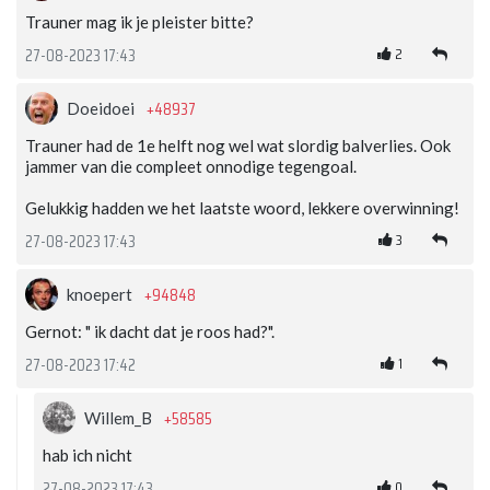
Trauner mag ik je pleister bitte?
2
27-08-2023 17:43
+48937
Doeidoei
Trauner had de 1e helft nog wel wat slordig balverlies. Ook
jammer van die compleet onnodige tegengoal.
Gelukkig hadden we het laatste woord, lekkere overwinning!
3
27-08-2023 17:43
+94848
knoepert
Gernot: " ik dacht dat je roos had?".
1
27-08-2023 17:42
+58585
Willem_B
hab ich nicht
0
27-08-2023 17:43