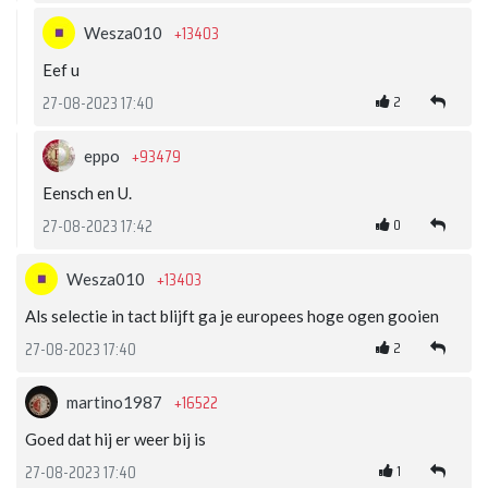
+13403
Wesza010
Eef u
2
27-08-2023 17:40
+93479
eppo
Eensch en U.
0
27-08-2023 17:42
+13403
Wesza010
Als selectie in tact blijft ga je europees hoge ogen gooien
2
27-08-2023 17:40
+16522
martino1987
Goed dat hij er weer bij is
1
27-08-2023 17:40