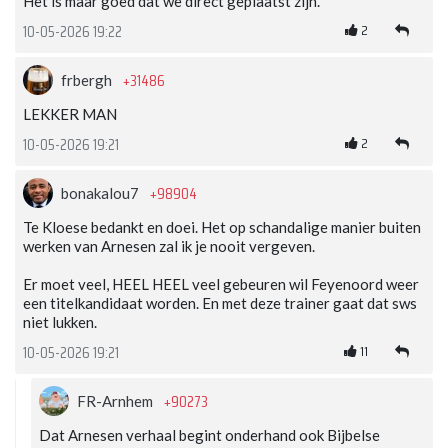
Het is maar goed dat we direct geplaatst zijn.
2
10-05-2026 19:22
+31486
frbergh
LEKKER MAN
2
10-05-2026 19:21
+98904
bonakalou7
Te Kloese bedankt en doei. Het op schandalige manier buiten
werken van Arnesen zal ik je nooit vergeven.
Er moet veel, HEEL HEEL veel gebeuren wil Feyenoord weer
een titelkandidaat worden. En met deze trainer gaat dat sws
niet lukken.
11
10-05-2026 19:21
+90273
FR-Arnhem
Dat Arnesen verhaal begint onderhand ook Bijbelse