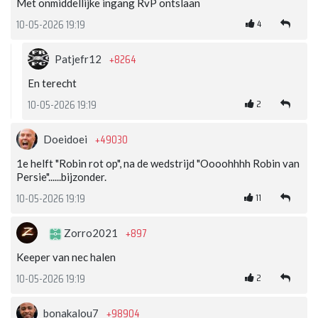
Met onmiddellijke ingang RvP ontslaan
4
10-05-2026 19:19
+8264
Patjefr12
En terecht
2
10-05-2026 19:19
+49030
Doeidoei
1e helft "Robin rot op", na de wedstrijd "Oooohhhh Robin van
Persie"......bijzonder.
11
10-05-2026 19:19
+897
Zorro2021
Keeper van nec halen
2
10-05-2026 19:19
+98904
bonakalou7