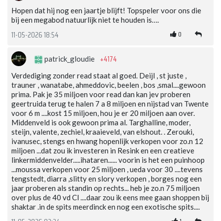
Hopen dat hij nog een jaartje blijft! Topspeler voor ons die
bij een megabod natuurlijk niet te houden is….
0
11-05-2026 18:54
+4174
patrick_gloudie
Verdediging zonder read staat al goed. Deijl , st juste ,
trauner , wanatabe, ahmeddovic, beelen , bos ,smal....gewoon
prima. Pak je 35 miljoen voor read dan kan jev proberen
geertruida terug te halen 7 a 8 miljoen en nijstad van Twente
voor 6 m ....kost 15 miljoen, hou je er 20 miljoen aan over.
Middenveld is ook gewoon prima al. Targhalline, moder,
steijn, valente, zechiel, kraaieveld, van elshout. . Zerouki,
ivanusec, stengs en hwang hopenlijk verkopen voor zo.n 12
miljoen ...dat zou ik investeren in Resink en een creatieve
linkermiddenvelder.....ihataren...... voorin is het een puinhoop
...moussa verkopen voor 25 miljoen , ueda voor 30 ....tevens
tengstedt, diarra ,slitty en slory verkopen , borges nog een
jaar proberen als standin op rechts... heb je zo.n 75 miljoen
over plus de 40 vd Cl ....daar zou ik eens mee gaan shoppen bij
shaktar .in de spits meerdinck en nog een exotische spits....
1