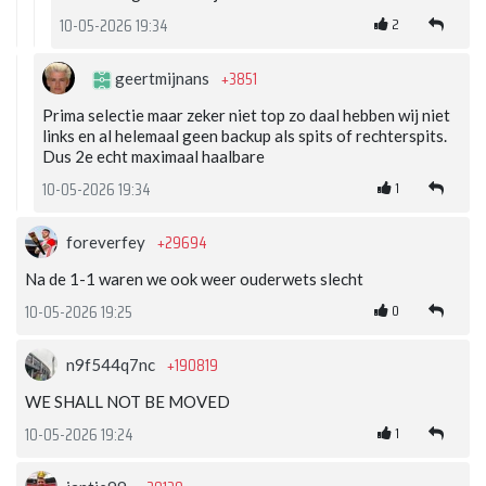
2
10-05-2026 19:34
+3851
geertmijnans
Prima selectie maar zeker niet top zo daal hebben wij niet
links en al helemaal geen backup als spits of rechterspits.
Dus 2e echt maximaal haalbare
1
10-05-2026 19:34
+29694
foreverfey
Na de 1-1 waren we ook weer ouderwets slecht
0
10-05-2026 19:25
+190819
n9f544q7nc
WE SHALL NOT BE MOVED
1
10-05-2026 19:24