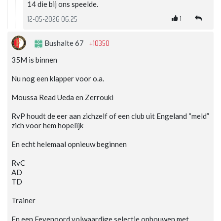
14 die bij ons speelde.
1
12-05-2026 06:25
+10350
Bushalte 67
35M is binnen
Nu nog een klapper voor o.a.
Moussa Read Ueda en Zerrouki
RvP houdt de eer aan zichzelf of een club uit Engeland “meld”
zich voor hem hopelijk
En echt helemaal opnieuw beginnen
RvC
AD
TD
Trainer
En een Feyenoord volwaardige selectie opbouwen met