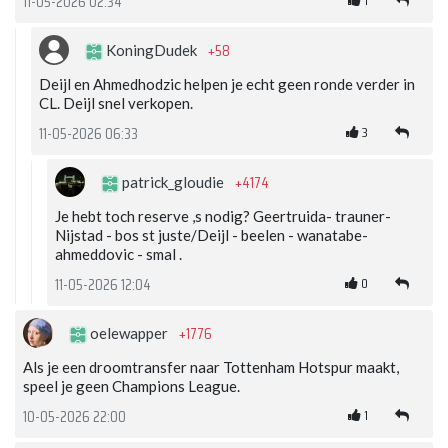
11-05-2026 02:34
+58
KoningDudek
Deijl en Ahmedhodzic helpen je echt geen ronde verder in
CL. Deijl snel verkopen.
3
11-05-2026 06:33
+4174
patrick_gloudie
Je hebt toch reserve ,s nodig? Geertruida- trauner-
Nijstad - bos st juste/Deijl - beelen - wanatabe-
ahmeddovic - smal .
0
11-05-2026 12:04
+1776
oelewapper
Als je een droomtransfer naar Tottenham Hotspur maakt,
speel je geen Champions League.
1
10-05-2026 22:00