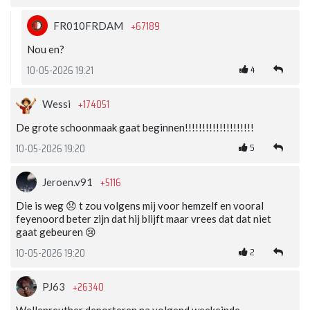
+67189
FR010FRDAM
Nou en?
4
10-05-2026 19:21
+174051
Wessi
De grote schoonmaak gaat beginnen!!!!!!!!!!!!!!!!!!!!
5
10-05-2026 19:20
+5116
Jeroen.v91
Die is weg 😞 t zou volgens mij voor hemzelf en vooral
feyenoord beter zijn dat hij blijft maar vrees dat dat niet
gaat gebeuren 😢
2
10-05-2026 19:20
+26340
PJ63
Wellenreuther deporteren na volgend weekeinde