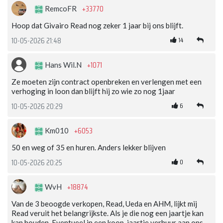
+33770
RemcoFR
Hoop dat Givairo Read nog zeker 1 jaar bij ons blijft.
14
10-05-2026 21:48
+1071
Hans Wil.N
Ze moeten zijn contract openbreken en verlengen met een
verhoging in loon dan blijft hij zo wie zo nog 1jaar
6
10-05-2026 20:29
+6053
Km010
50 en weg of 35 en huren. Anders lekker blijven
0
10-05-2026 20:25
+18874
WvH
Van de 3 beoogde verkopen, Read, Ueda en AHM, lijkt mij
Read veruit het belangrijkste. Als je die nog een jaartje kan
kan houden. Eventueel in een koop-jaartje verhuur aan ons.