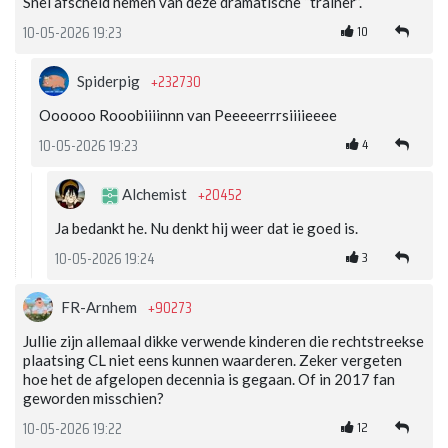
Snel afscheid nemen van deze dramatische “trainer”.
10
10-05-2026 19:23
+232730
Spiderpig
Oooooo Rooobiiiinnn van Peeeeerrrsiiiieeee
4
10-05-2026 19:23
+20452
Alchemist
Ja bedankt he. Nu denkt hij weer dat ie goed is.
3
10-05-2026 19:24
+90273
FR-Arnhem
Jullie zijn allemaal dikke verwende kinderen die rechtstreekse
plaatsing CL niet eens kunnen waarderen. Zeker vergeten
hoe het de afgelopen decennia is gegaan. Of in 2017 fan
geworden misschien?
12
10-05-2026 19:22