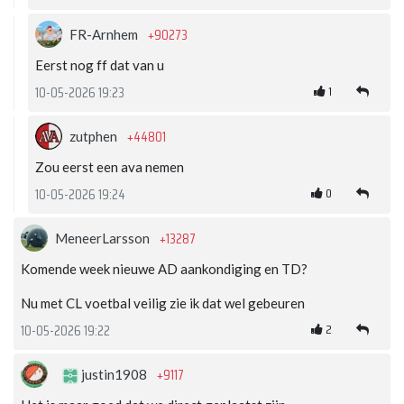
+90273
FR-Arnhem
Eerst nog ff dat van u
1
10-05-2026 19:23
+44801
zutphen
Zou eerst een ava nemen
0
10-05-2026 19:24
+13287
MeneerLarsson
Komende week nieuwe AD aankondiging en TD?
Nu met CL voetbal veilig zie ik dat wel gebeuren
2
10-05-2026 19:22
+9117
justin1908