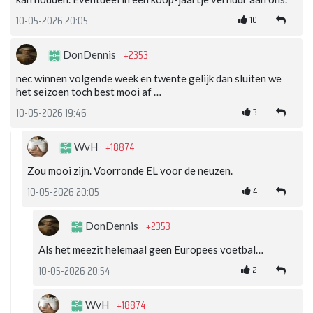
10
10-05-2026 20:05
+2353
DonDennis
nec winnen volgende week en twente gelijk dan sluiten we
het seizoen toch best mooi af …
3
10-05-2026 19:46
+18874
WvH
Zou mooi zijn. Voorronde EL voor de neuzen.
4
10-05-2026 20:05
+2353
DonDennis
Als het meezit helemaal geen Europees voetbal…
2
10-05-2026 20:54
+18874
WvH