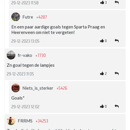
3
29-12-2023 11:58
+4287
Futre
En een paar aardige goals tegen Sparta Praag en
Heerenveen om niet te vergeten!
0
29-12-2023 13:05
+7730
fr-vako
Zn goal tegen de lampjes
2
29-12-2023 11:05
+5426
Niets_is_sterker
Goals*
0
29-12-2023 12:02
+34253
FRRMS