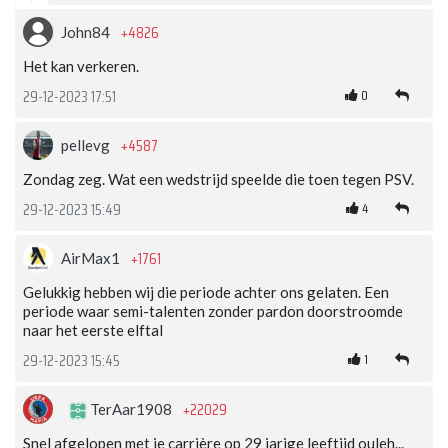
+4826
John84
Het kan verkeren.
0
29-12-2023 17:51
+4587
pellevg
Zondag zeg. Wat een wedstrijd speelde die toen tegen PSV.
4
29-12-2023 15:49
+1761
AirMax1
Gelukkig hebben wij die periode achter ons gelaten. Een
periode waar semi-talenten zonder pardon doorstroomde
naar het eerste elftal
1
29-12-2023 15:45
+22029
TerAar1908
Snel afgelopen met je carrière op 29 jarige leeftijd ouleh...