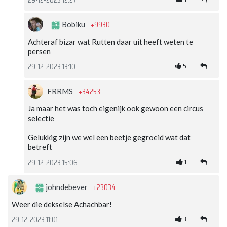
29-12-2023 12:27
+9930
Bobiku
Achteraf bizar wat Rutten daar uit heeft weten te
persen
5
29-12-2023 13:10
+34253
FRRMS
Ja maar het was toch eigenijk ook gewoon een circus
selectie
Gelukkig zijn we wel een beetje gegroeid wat dat
betreft
1
29-12-2023 15:06
+23034
johndebever
Weer die dekselse Achachbar!
3
29-12-2023 11:01