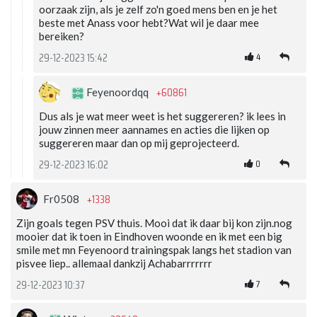
oorzaak zijn, als je zelf zo'n goed mens ben en je het
beste met Anass voor hebt?Wat wil je daar mee
bereiken?
4
29-12-2023 15:42
+60861
Feyenoordqq
Dus als je wat meer weet is het suggereren? ik lees in
jouw zinnen meer aannames en acties die lijken op
suggereren maar dan op mij geprojecteerd.
0
29-12-2023 16:02
+1338
Fr0508
Zijn goals tegen PSV thuis. Mooi dat ik daar bij kon zijn.nog
mooier dat ik toen in Eindhoven woonde en ik met een big
smile met mn Feyenoord trainingspak langs het stadion van
pisvee liep.. allemaal dankzij Achabarrrrrrr
7
29-12-2023 10:37