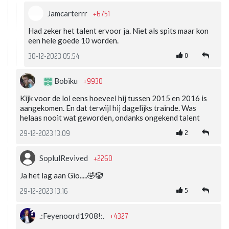
+6751
Jamcarterrr
Had zeker het talent ervoor ja. Niet als spits maar kon
een hele goede 10 worden.
0
30-12-2023 05:54
+9930
Bobiku
Kijk voor de lol eens hoeveel hij tussen 2015 en 2016 is
aangekomen. En dat terwijl hij dagelijks trainde. Was
helaas nooit wat geworden, ondanks ongekend talent
2
29-12-2023 13:09
+2260
SoplulRevived
Ja het lag aan Gio.....🤣🤡
5
29-12-2023 13:16
+4327
.:Feyenoord1908!:.