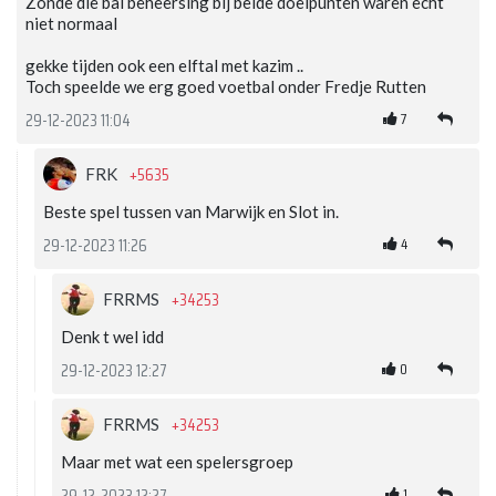
Zonde die bal beheersing bij beide doelpunten waren echt
niet normaal
gekke tijden ook een elftal met kazim ..
Toch speelde we erg goed voetbal onder Fredje Rutten
7
29-12-2023 11:04
+5635
FRK
Beste spel tussen van Marwijk en Slot in.
4
29-12-2023 11:26
+34253
FRRMS
Denk t wel idd
0
29-12-2023 12:27
+34253
FRRMS
Maar met wat een spelersgroep
1