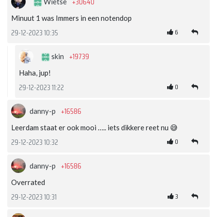
+30640
Wietse
Minuut 1 was Immers in een notendop
6
29-12-2023 10:35
+19739
skin
Haha, jup!
0
29-12-2023 11:22
+16586
danny-p
Leerdam staat er ook mooi ….. iets dikkere reet nu 😅
0
29-12-2023 10:32
+16586
danny-p
Overrated
3
29-12-2023 10:31