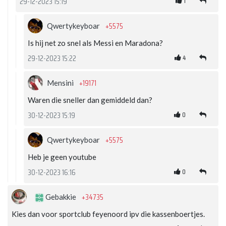
1
29-12-2023 15:19
+5575
Qwertykeyboar
Is hij net zo snel als Messi en Maradona?
4
29-12-2023 15:22
+19171
Mensini
Waren die sneller dan gemiddeld dan?
0
30-12-2023 15:19
+5575
Qwertykeyboar
Heb je geen youtube
0
30-12-2023 16:16
+34735
Gebakkie
Kies dan voor sportclub feyenoord ipv die kassenboertjes.