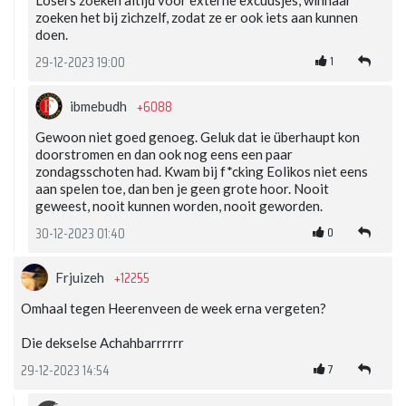
Losers zoeken altijd voor externe excuusjes, winnaar
zoeken het bij zichzelf, zodat ze er ook iets aan kunnen
doen.
1
29-12-2023 19:00
+6088
ibmebudh
Gewoon niet goed genoeg. Geluk dat ie überhaupt kon
doorstromen en dan ook nog eens een paar
zondagsschoten had. Kwam bij f*cking Eolikos niet eens
aan spelen toe, dan ben je geen grote hoor. Nooit
geweest, nooit kunnen worden, nooit geworden.
0
30-12-2023 01:40
+12255
Frjuizeh
Omhaal tegen Heerenveen de week erna vergeten?
Die dekselse Achahbarrrrrr
7
29-12-2023 14:54