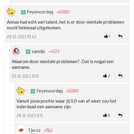
+60861
Feyenoordqq
Annas had echt wel talent, het is er door mentale problemen
nooit helemaal uitgekomen.
1
29-12-2023 10:43
+4223
samdjs
Waarom door mentale problemen?. Dat is nogal een
aanname.
2
29-12-2023 11:01
+60861
Feyenoordqq
Vanuit jouw positie waar jij 0,0 van af weet zou het
inderdaad een aanname zijn.
0
29-12-2023 11:11
+1162
Tjerzz