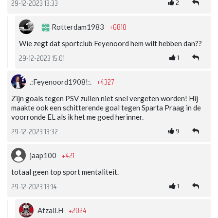
2
29-12-2023 13:33
+6818
Rotterdam1983
Wie zegt dat sportclub Feyenoord hem wilt hebben dan??
1
29-12-2023 15:01
+4327
.:Feyenoord1908!:.
Zijn goals tegen PSV zullen niet snel vergeten worden! Hij
maakte ook een schitterende goal tegen Sparta Praag in de
voorronde EL als ik het me goed herinner.
9
29-12-2023 13:32
+421
jaap100
totaal geen top sport mentaliteit.
1
29-12-2023 13:14
+2024
Afzall.H