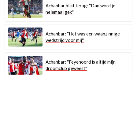
Achahbar blikt terug: ''Dan word je
helemaal gek''
Achahbar: ''Het was een waanzinnige
wedstrijd voor mij''
Achahbar: ''Feyenoord is altijd mijn
droomclub geweest''