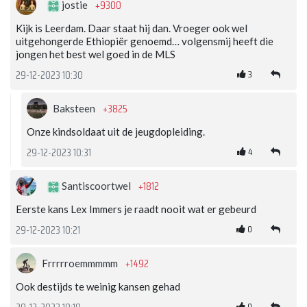
+9300
jostie
Kijk is Leerdam. Daar staat hij dan. Vroeger ook wel
uitgehongerde Ethiopiër genoemd… volgensmij heeft die
jongen het best wel goed in de MLS
3
29-12-2023 10:30
+3825
Baksteen
Onze kindsoldaat uit de jeugdopleiding.
4
29-12-2023 10:31
+1812
Santiscoortwel
Eerste kans Lex Immers je raadt nooit wat er gebeurd
0
29-12-2023 10:21
+1492
Frrrrroemmmmm
Ook destijds te weinig kansen gehad
0