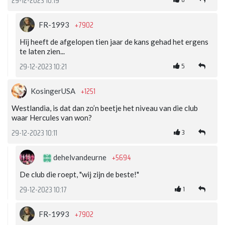
29-12-2023 10:19
+7902
FR-1993
Hij heeft de afgelopen tien jaar de kans gehad het ergens
te laten zien...
5
29-12-2023 10:21
+1251
KosingerUSA
Westlandia, is dat dan zo’n beetje het niveau van die club
waar Hercules van won?
3
29-12-2023 10:11
+5694
dehelvandeurne
De club die roept, "wij zijn de beste!"
1
29-12-2023 10:17
+7902
FR-1993