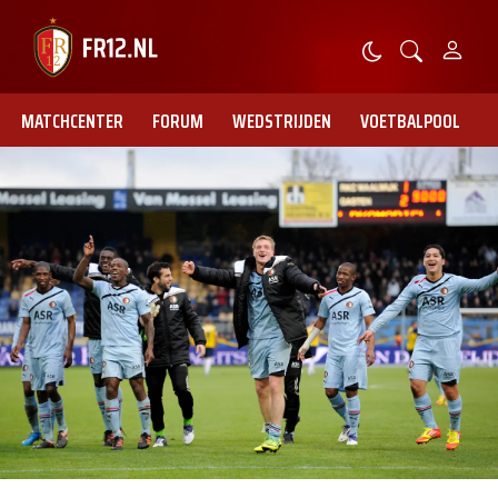
MATCHCENTER
FORUM
WEDSTRIJDEN
VOETBALPOOL