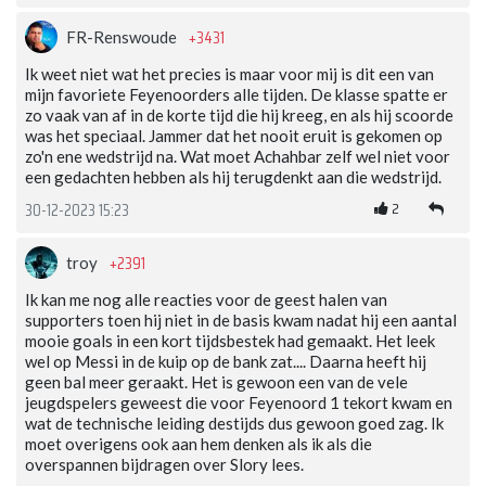
+3431
FR-Renswoude
Ik weet niet wat het precies is maar voor mij is dit een van
mijn favoriete Feyenoorders alle tijden. De klasse spatte er
zo vaak van af in de korte tijd die hij kreeg, en als hij scoorde
was het speciaal. Jammer dat het nooit eruit is gekomen op
zo'n ene wedstrijd na. Wat moet Achahbar zelf wel niet voor
een gedachten hebben als hij terugdenkt aan die wedstrijd.
2
30-12-2023 15:23
+2391
troy
Ik kan me nog alle reacties voor de geest halen van
supporters toen hij niet in de basis kwam nadat hij een aantal
mooie goals in een kort tijdsbestek had gemaakt. Het leek
wel op Messi in de kuip op de bank zat.... Daarna heeft hij
geen bal meer geraakt. Het is gewoon een van de vele
jeugdspelers geweest die voor Feyenoord 1 tekort kwam en
wat de technische leiding destijds dus gewoon goed zag. Ik
moet overigens ook aan hem denken als ik als die
overspannen bijdragen over Slory lees.