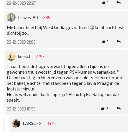
2
29-12-2023 22:27
+885
fr-wes-90
Mn broer heeft bij Westlandia gevoetbald 🥲 komt toch best
dichtbij zo..
2
29-12-2023 21:00
+27921
keescf
''maar heeft de hoge verwachtingen alleen tijdens de
gewonnen thuiswedstrijd tegen PSV kunnen waarmaken. ''
De omhaal tegen Heerenveen was ook niet verkeerd hoor of
het balletje achter het standbeen tegen Slavia Praag in de
laatste minuut.
Het is wel zonde dat hij op zijn 29e nu bij FC Bal op het dak
speelt.
13
29-12-2023 18:59
+3478
LARSCF2