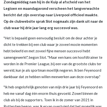
Zondagmiddag nam hij in de Kuip al afscheid van het
Legioen en maandagavond verscheen het langverwachte
bericht dat zijn overstap naar Liverpool officieel maakte.
Op de clubwebsite sprak Slot nogmaals zijn dank uit naar de
club waar hij drie jaar lang erg succesvol was.
"Het is bepaald geen eenvoudig besluit om de deur achter je
dicht te trekken bij een club waar je zoveel mooie momenten
hebt beleefd en met zoveel fijne mensen succesvol hebt
samengewerkt", begon Slot. "Maar een kans om hoofdtrainer te
worden in de Premier League, bij een van de grootste clubs ter
wereld, kun je als sportman moeilijk negeren. Ik ben Feyenoord
dankbaar dat ze hebben willen meewerken aan deze overstap."
"Ik heb ongelofelijk genoten van mijn drie jaar bij Feyenoord en
heb me vanaf dag één enorm thuis gevoeld. Zowel binnen de
club als bij de supporters. Toen ik in de zomer van 2021 in
Rotterdam begon, was ik ervan overtuigd dat het mogelijk was