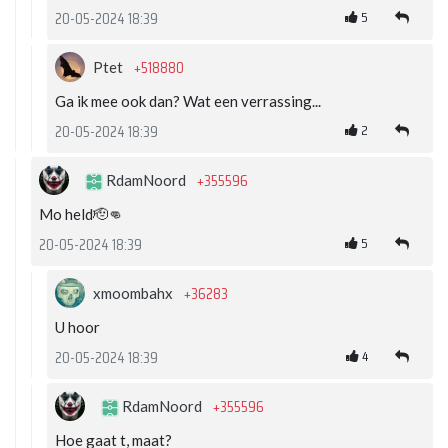
5
20-05-2024 18:39
+518880
Ptet
Ga ik mee ook dan? Wat een verrassing...
2
20-05-2024 18:39
+355596
RdamNoord
Mo held🫡👊
5
20-05-2024 18:39
+36283
xmoombahx
U hoor
4
20-05-2024 18:39
+355596
RdamNoord
Hoe gaat t, maat?