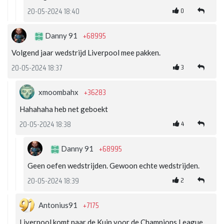
0
20-05-2024 18:40
+68995
Danny 91
Volgend jaar wedstrijd Liverpool mee pakken.
3
20-05-2024 18:37
+36283
xmoombahx
Hahahaha heb net geboekt
4
20-05-2024 18:38
+68995
Danny 91
Geen oefen wedstrijden. Gewoon echte wedstrijden.
2
20-05-2024 18:39
+7175
Antonius91
Liverpool komt naar de Kuip voor de Champions League