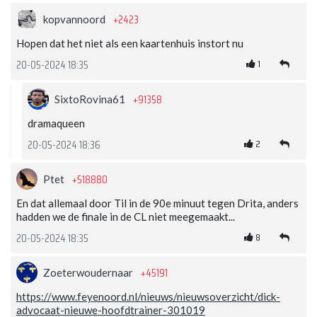
+2423
kopvannoord
Hopen dat het niet als een kaartenhuis instort nu
1
20-05-2024 18:35
+91358
SixtoRovina61
dramaqueen
2
20-05-2024 18:36
+518880
Ptet
En dat allemaal door Til in de 90e minuut tegen Drita, anders
hadden we de finale in de CL niet meegemaakt...
8
20-05-2024 18:35
+45191
Zoeterwoudernaar
https://www.feyenoord.nl/nieuws/nieuwsoverzicht/dick-
advocaat-nieuwe-hoofdtrainer-301019