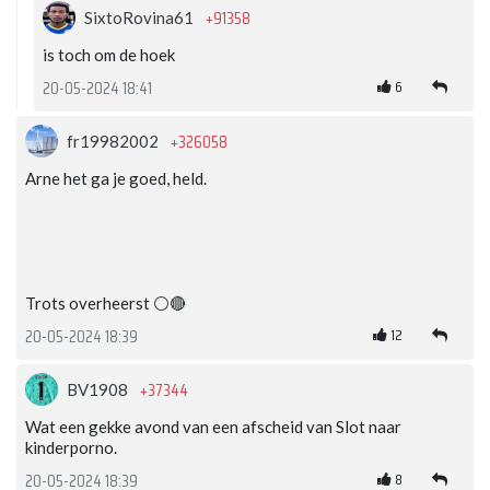
+91358
SixtoRovina61
is toch om de hoek
6
20-05-2024 18:41
+326058
fr19982002
Arne het ga je goed, held.
Trots overheerst ⚪️🔴
12
20-05-2024 18:39
+37344
BV1908
Wat een gekke avond van een afscheid van Slot naar
kinderporno.
8
20-05-2024 18:39