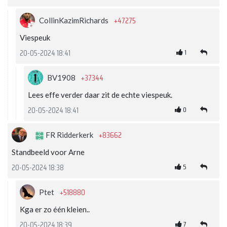
+47275
CollinKazimRichards
Viespeuk
1
20-05-2024 18:41
+37344
BV1908
Lees effe verder daar zit de echte viespeuk.
0
20-05-2024 18:41
+83662
FR Ridderkerk
Standbeeld voor Arne
5
20-05-2024 18:38
+518880
Ptet
Kga er zo één kleien..
7
20-05-2024 18:39