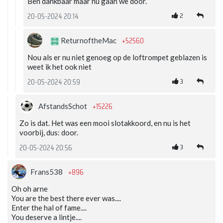
Ben dankbaar maar nu gaan we door.
2
20-05-2024 20:14
+52560
ReturnoftheMac
Nou als er nu niet genoeg op de loftrompet geblazen is
weet ik het ook niet
3
20-05-2024 20:59
+15226
AfstandsSchot
Zo is dat. Het was een mooi slotakkoord, en nu is het
voorbij, dus: door.
3
20-05-2024 20:56
+896
Frans538
Oh oh arne
You are the best there ever was....
Enter the hal of fame....
You deserve a lintje....