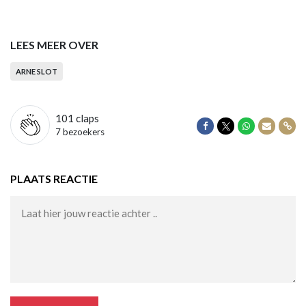
LEES MEER OVER
ARNE SLOT
101
claps
Delen op Facebook
Delen op Twitter
Delen op Wha
Delen vi
Dele
7 bezoekers
PLAATS REACTIE