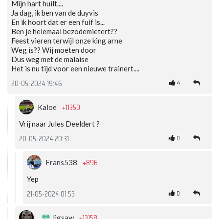
Mijn hart huilt....
Ja dag, ik ben van de duyvis
En ik hoort dat er een fuif is...
Ben je helemaal bezodemietert??
Feest vieren terwijl onze king arne
Weg is?? Wij moeten door
Dus weg met de malaise
Het is nu tijd voor een nieuwe trainert....
4
20-05-2024 19:46
+11350
Kaloe
Vrij naar Jules Deeldert ?
0
20-05-2024 20:31
+896
Frans538
Yep
0
21-05-2024 01:53
+13158
Jigsaw