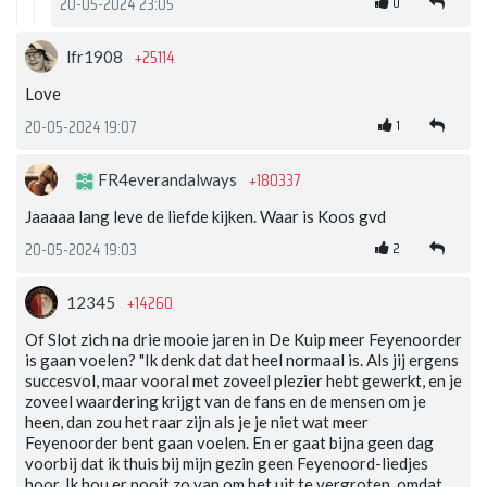
0
20-05-2024 23:05
+25114
lfr1908
Love
1
20-05-2024 19:07
+180337
FR4everandalways
Jaaaaa lang leve de liefde kijken. Waar is Koos gvd
2
20-05-2024 19:03
+14260
12345
Of Slot zich na drie mooie jaren in De Kuip meer Feyenoorder
is gaan voelen? "Ik denk dat dat heel normaal is. Als jij ergens
succesvol, maar vooral met zoveel plezier hebt gewerkt, en je
zoveel waardering krijgt van de fans en de mensen om je
heen, dan zou het raar zijn als je je niet wat meer
Feyenoorder bent gaan voelen. En er gaat bijna geen dag
voorbij dat ik thuis bij mijn gezin geen Feyenoord-liedjes
hoor. Ik hou er nooit zo van om het uit te vergroten, omdat