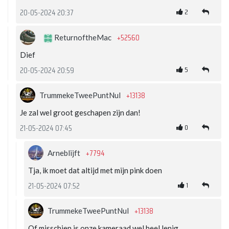
2
20-05-2024 20:37
+52560
ReturnoftheMac
Dief
5
20-05-2024 20:59
+13138
TrummekeTweePuntNul
Je zal wel groot geschapen zijn dan!
0
21-05-2024 07:45
+7794
Arneblijft
Tja, ik moet dat altijd met mijn pink doen
1
21-05-2024 07:52
+13138
TrummekeTweePuntNul
Of misschien is onze kameraad wel heel lenig.