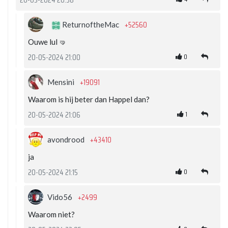
20-05-2024 20:38
+52560
ReturnoftheMac
Ouwe lul 🤜
0
20-05-2024 21:00
+19091
Mensini
Waarom is hij beter dan Happel dan?
1
20-05-2024 21:06
+43410
avondrood
ja
0
20-05-2024 21:15
+2499
Vido56
Waarom niet?