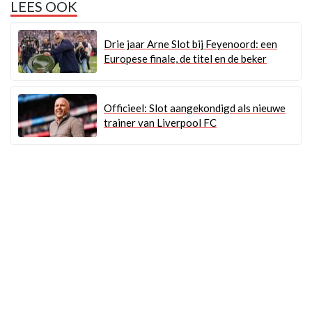
LEES OOK
Drie jaar Arne Slot bij Feyenoord: een
Europese finale, de titel en de beker
Officieel: Slot aangekondigd als nieuwe
trainer van Liverpool FC