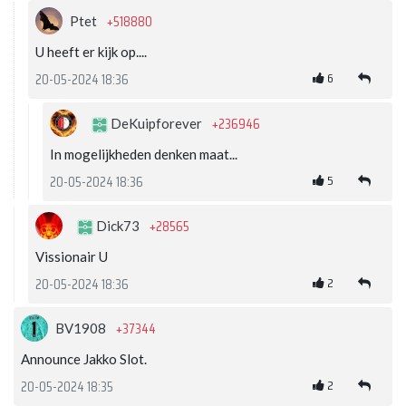
+518880
Ptet
U heeft er kijk op....
6
20-05-2024 18:36
+236946
DeKuipforever
In mogelijkheden denken maat...
5
20-05-2024 18:36
+28565
Dick73
Vissionair U
2
20-05-2024 18:36
+37344
BV1908
Announce Jakko Slot.
2
20-05-2024 18:35