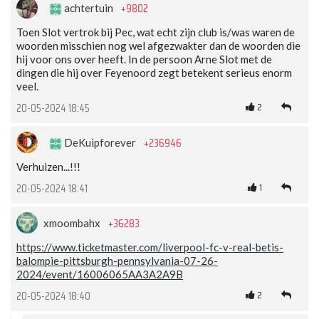
+9802
achtertuin
Toen Slot vertrok bij Pec, wat echt zijn club is/was waren de
woorden misschien nog wel afgezwakter dan de woorden die
hij voor ons over heeft. In de persoon Arne Slot met de
dingen die hij over Feyenoord zegt betekent serieus enorm
veel.
2
20-05-2024 18:45
+236946
DeKuipforever
Verhuizen...!!!
1
20-05-2024 18:41
+36283
xmoombahx
https://www.ticketmaster.com/liverpool-fc-v-real-betis-
balompie-pittsburgh-pennsylvania-07-26-
2024/event/16006065AA3A2A9B
2
20-05-2024 18:40