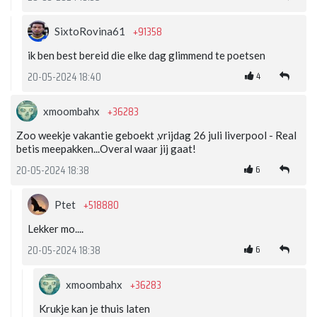
+91358
SixtoRovina61
ik ben best bereid die elke dag glimmend te poetsen
4
20-05-2024 18:40
+36283
xmoombahx
Zoo weekje vakantie geboekt ,vrijdag 26 juli liverpool - Real
betis meepakken...Overal waar jij gaat!
6
20-05-2024 18:38
+518880
Ptet
Lekker mo....
6
20-05-2024 18:38
+36283
xmoombahx
Krukje kan je thuis laten