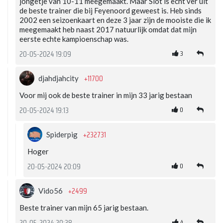
jongetje van 10-11 meegemaakt. Maar Slot is echt ver uit
de beste trainer die bij Feyenoord geweest is. Heb sinds
2002 een seizoenkaart en deze 3 jaar zijn de mooiste die ik
meegemaakt heb naast 2017 natuurlijk omdat dat mijn
eerste echte kampioenschap was.
3
20-05-2024 19:09
+11700
djahdjahcity
Voor mij ook de beste trainer in mijn 33 jarig bestaan
0
20-05-2024 19:13
+232731
Spiderpig
Hoger
0
20-05-2024 20:09
+2499
Vido56
Beste trainer van mijn 65 jarig bestaan.
4