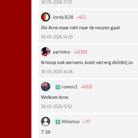
30-05-2026 17:07
+453
Jordy.B28
Als Arne maar niet naar de neuzen gaat
30-05-2026 14:20
+42359
aartinho
Ik hoop ook wel eens, komt wel erg dichtbij zo
30-05-2026 14:06
+6032
romeo1
Welkom Arne
30-05-2026 13:52
+717
Winetou
T 3ll