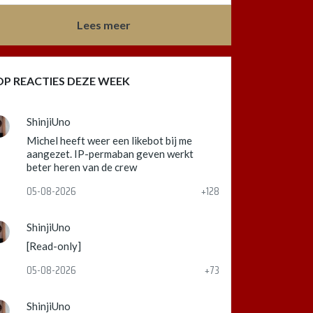
Lees meer
OP REACTIES DEZE WEEK
ShinjiUno
Michel heeft weer een likebot bij me
aangezet. IP-permaban geven werkt
beter heren van de crew
05-08-2026
+128
ShinjiUno
[Read-only]
05-08-2026
+73
ShinjiUno