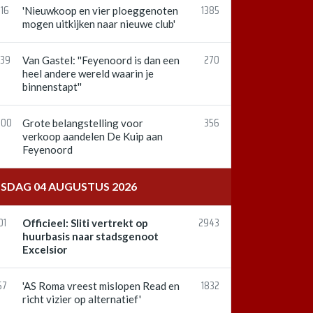
:16
1385
'Nieuwkoop en vier ploeggenoten
mogen uitkijken naar nieuwe club'
:39
270
Van Gastel: ''Feyenoord is dan een
heel andere wereld waarin je
binnenstapt''
:00
356
Grote belangstelling voor
verkoop aandelen De Kuip aan
Feyenoord
NSDAG 04 AUGUSTUS 2026
01
2943
Officieel: Sliti vertrekt op
huurbasis naar stadsgenoot
Excelsior
57
1832
'AS Roma vreest mislopen Read en
richt vizier op alternatief'