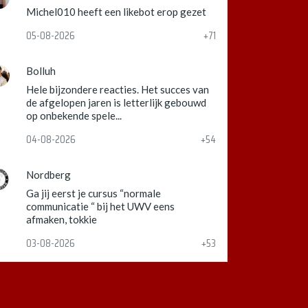
Michel010 heeft een likebot erop gezet
05-08-2026
+71
Bolluh
Hele bijzondere reacties. Het succes van
de afgelopen jaren is letterlijk gebouwd
op onbekende spele...
04-08-2026
+54
Nordberg
Ga jij eerst je cursus “normale
communicatie “ bij het UWV eens
afmaken, tokkie
03-08-2026
+53