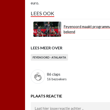
euro.
LEES OOK
Feyenoord maakt programma
bekend
LEES MEER OVER
FEYENOORD - ATALANTA
86
claps
16 bezoekers
PLAATS REACTIE