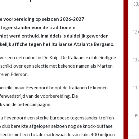
20
de voorbereiding op seizoen 2026-2027
 tegenstander voor de traditionele
12:
iet werd onthuld. Inmiddels is duidelijk geworden
elijk affiche tegen het Italiaanse Atalanta Bergamo.
er een oefenduel in De Kuip. De Italiaanse club eindigde
10:
eschikt over een selectie met bekende namen als Marten
re en Éderson.
10:
 bereikt, maar Feyenoord hoopt de Italianen te kunnen
fenwedstrijd van de voorbereiding. De
tuk van de oefencampagne.
09
ou Feyenoord een sterke Europese tegenstander treffen
e club bereikte afgelopen seizoen nog de knock-outfase
lectie met een totale marktwaarde van ruim 400 miljoen