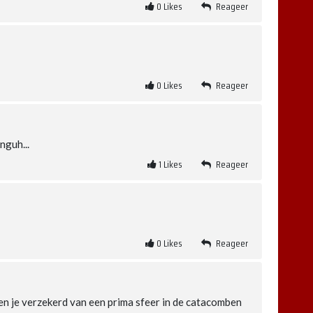
0
Likes
Reageer
0
Likes
Reageer
nguh...
1
Likes
Reageer
0
Likes
Reageer
en je verzekerd van een prima sfeer in de catacomben