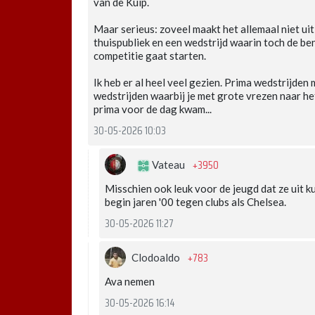
van de Kuip.
Maar serieus: zoveel maakt het allemaal niet ui
thuispubliek en een wedstrijd waarin toch de 
competitie gaat starten.
Ik heb er al heel veel gezien. Prima wedstrijde
wedstrijden waarbij je met grote vrezen naar he
prima voor de dag kwam...
30-05-2026 10:03
+3950
Vateau
Misschien ook leuk voor de jeugd dat ze uit ku
begin jaren '00 tegen clubs als Chelsea.
30-05-2026 11:27
+783
Clodoaldo
Ava nemen
30-05-2026 16:14