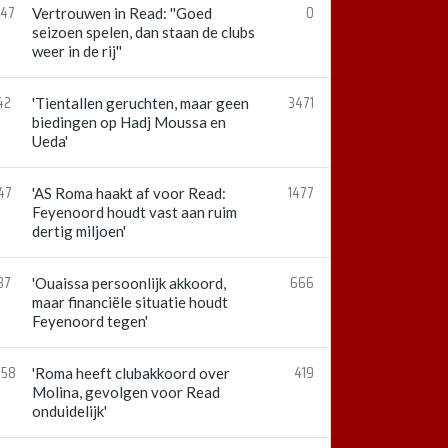
:47
0
Vertrouwen in Read: ''Goed
seizoen spelen, dan staan de clubs
weer in de rij''
42
3471
'Tientallen geruchten, maar geen
biedingen op Hadj Moussa en
Ueda'
47
1477
'AS Roma haakt af voor Read:
Feyenoord houdt vast aan ruim
dertig miljoen'
37
666
'Ouaissa persoonlijk akkoord,
maar financiële situatie houdt
Feyenoord tegen'
:58
419
'Roma heeft clubakkoord over
Molina, gevolgen voor Read
onduidelijk'