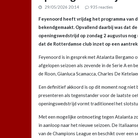
29/05/2026 20:14
935
reacties
Feyenoord heeft vrijdag het programma van 
bekendgemaakt. Opvallend daarbij was dat de
openingswedstrijd op zondag 2 augustus nog n
dat de Rotterdamse club inzet op een aantrekk
Feyenoord is in gesprek met Atalanta Bergamo ov
afgelopen seizoen als zevende in de Serie A en b
de Roon, Gianluca Scamacca, Charles De Ketelae
Een definitief akkoord is op dit moment nog niet
presenteren als tegenstander voor de laatste oe
openingswedstrijd vormt traditioneel het slots
Met een mogelijke ontmoeting tegen Atalanta z
in aanloop naar het nieuwe seizoen. De Italiaans
van de Champions League en beschikt over een se