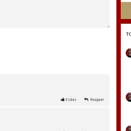
T
0
Likes
Reageer