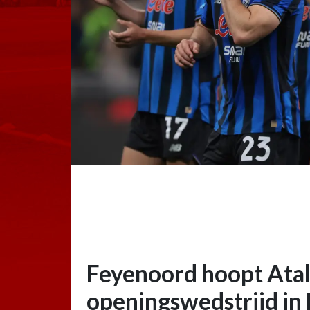
Feyenoord hoopt Atala
openingswedstrijd in