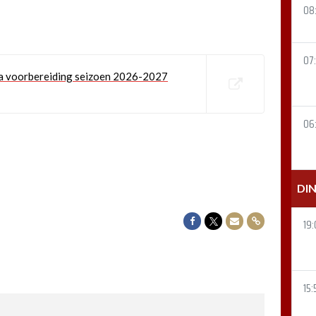
08
07
 voorbereiding seizoen 2026-2027
06
DI
Delen op Facebook
Delen op Twitter
Delen via Mail
Delen via link
19:
15: