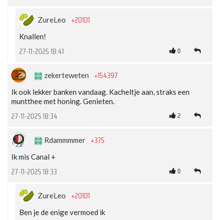
+20101
ZureLeo
Knallen!
0
27-11-2025 18:41
+154397
zekerteweten
Ik ook lekker banken vandaag. Kacheltje aan, straks een
muntthee met honing. Genieten.
2
27-11-2025 18:34
+375
Rdammmmer
Ik mis Canal +
0
27-11-2025 18:33
+20101
ZureLeo
Ben je de enige vermoed ik