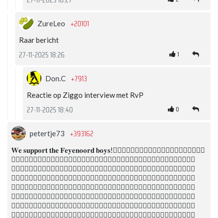
27-11-2025 18:27
+20101
ZureLeo
Raar bericht
1
27-11-2025 18:26
+7913
Don.C
Reactie op Ziggo interview met RvP
0
27-11-2025 18:40
+393162
petertje73
𝐖𝐞 𝐬𝐮𝐩𝐩𝐨𝐫𝐭 𝐭𝐡𝐞 𝐅𝐞𝐲𝐞𝐧𝐨𝐨𝐫𝐝 𝐛𝐨𝐲𝐬!🙋🏻‍♂️🙋🏼‍♂️🙋🏻‍♂️🙋🏼‍♂️🙋🏻‍♂️🙋🏼‍♂️🙋🏻‍♂️
🙋🏻‍♂️🙋🏻‍♂️🙋🏻‍♂️🙋🏻‍♂️🙋🏼‍♂️🙋🏻‍♂️🙋🏻‍♂️🙋🏼‍♂️🙋🏻‍♂️🙋🏼‍♂️🙋🏻‍♂️🙋🏻‍♂️🙋🏼‍♂️🙋🏻‍♂️
🙋🏻‍♂️🙋🏻‍♂️🙋🏻‍♂️🙋🏼‍♂️🙋🏻‍♂️🙋🏻‍♂️🙋🏻‍♂️🙋🏻‍♂️🙋🏼‍♂️🙋🏻‍♂️🙋🏼‍♂️🙋🏻‍♂️🙋🏻‍♂️🙋🏻‍♂️
🙋🏻‍♂️🙋🏻‍♂️🙋🏼‍♂️🙋🏼‍♂️🙋🏻‍♂️🙋🏻‍♂️🙋🏻‍♂️🙋🏻‍♂️🙋🏻‍♂️🙋🏼‍♂️🙋🏻‍♂️🙋🏼‍♂️🙋🏻‍♂️🙋🏻‍♂️
🙋🏻‍♂️🙋🏻‍♂️🙋🏻‍♂️🙋🏻‍♂️🙋🏻‍♂️🙋🏻‍♂️🙋🏻‍♂️🙋🏼‍♂️🙋🏻‍♂️🙋🏼‍♂️🙋🏻‍♂️🙋🏼‍♂️🙋🏻‍♂️🙋🏻‍♂️
🙋🏻‍♂️🙋🏻‍♂️🙋🏻‍♂️🙋🏼‍♂️🙋🏻‍♂️🙋🏻‍♂️🙋🏼‍♂️🙋🏻‍♂️🙋🏼‍♂️🙋🏻‍♂️🙋🏻‍♂️🙋🏼‍♂️🙋🏻‍♂️🙋🏻‍♂️
🙋🏻‍♂️🙋🏻‍♂️🙋🏼‍♂️🙋🏻‍♂️🙋🏻‍♂️🙋🏻‍♂️🙋🏻‍♂️🙋🏼‍♂️🙋🏻‍♂️🙋🏼‍♂️🙋🏻‍♂️🙋🏻‍♂️🙋🏻‍♂️🙋🏻‍♂️
🙋🏻‍♂️🙋🏼‍♂️🙋🏼‍♂️🙋🏻‍♂️🙋🏻‍♂️🙋🏻‍♂️🙋🏻‍♂️🙋🏻‍♂️🙋🏼‍♂️🙋🏻‍♂️🙋🏼‍♂️🙋🏻‍♂️🙋🏻‍♂️🙋🏻‍♂️