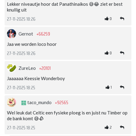
Lekker niveautje hoor dat Panathinaikos 😅😂 ziet er best
knullig uit
0
27-11-2025 18:26
+66259
Gernot
Jaa we worden loco hoor
0
27-11-2025 18:26
+20101
ZureLeo
Jaaaaaa Keessie Wonderboy
1
27-11-2025 18:25
+92565
taco_mundo
Wel leuk dat Celtic een fysieke ploeg is en juist nu Timber op
de bank komt 😅🥀
2
27-11-2025 18:25