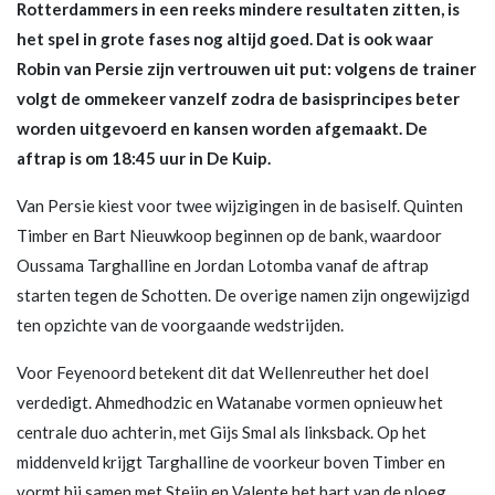
Rotterdammers in een reeks mindere resultaten zitten, is
het spel in grote fases nog altijd goed. Dat is ook waar
Robin van Persie zijn vertrouwen uit put: volgens de trainer
volgt de ommekeer vanzelf zodra de basisprincipes beter
worden uitgevoerd en kansen worden afgemaakt. De
aftrap is om 18:45 uur in De Kuip.
Van Persie kiest voor twee wijzigingen in de basiself. Quinten
Timber en Bart Nieuwkoop beginnen op de bank, waardoor
Oussama Targhalline en Jordan Lotomba vanaf de aftrap
starten tegen de Schotten. De overige namen zijn ongewijzigd
ten opzichte van de voorgaande wedstrijden.
Voor Feyenoord betekent dit dat Wellenreuther het doel
verdedigt. Ahmedhodzic en Watanabe vormen opnieuw het
centrale duo achterin, met Gijs Smal als linksback. Op het
middenveld krijgt Targhalline de voorkeur boven Timber en
vormt hij samen met Steijn en Valente het hart van de ploeg.