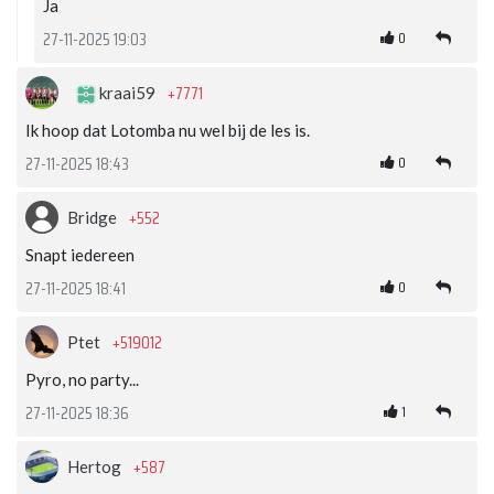
Ja
0
27-11-2025 19:03
+7771
kraai59
Ik hoop dat Lotomba nu wel bij de les is.
0
27-11-2025 18:43
+552
Bridge
Snapt iedereen
0
27-11-2025 18:41
+519012
Ptet
Pyro, no party...
1
27-11-2025 18:36
+587
Hertog