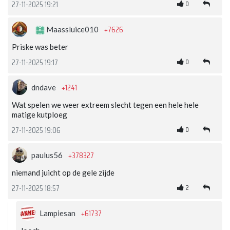
0
27-11-2025 19:21
+7626
Maassluice010
Priske was beter
0
27-11-2025 19:17
+1241
dndave
Wat spelen we weer extreem slecht tegen een hele hele
matige kutploeg
0
27-11-2025 19:06
+378327
paulus56
niemand juicht op de gele zijde
2
27-11-2025 18:57
+61737
Lampiesan