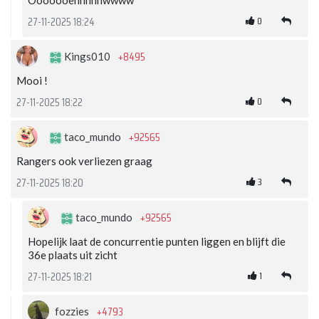
Ooooooehhhhhwwww
0
27-11-2025 18:24
+8495
Kings010
Mooi !
0
27-11-2025 18:22
+92565
taco_mundo
Rangers ook verliezen graag
3
27-11-2025 18:20
+92565
taco_mundo
Hopelijk laat de concurrentie punten liggen en blijft die
36e plaats uit zicht
1
27-11-2025 18:21
+4793
fozzies