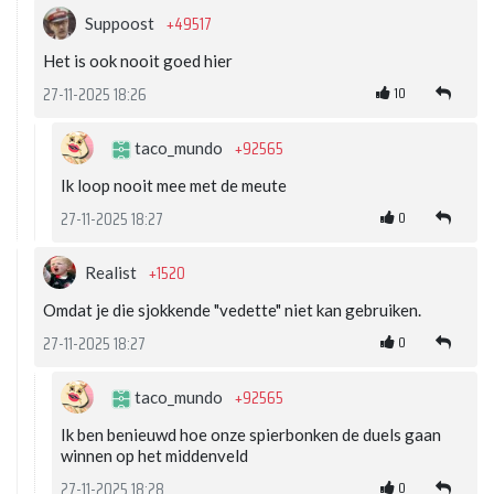
+49517
Suppoost
Het is ook nooit goed hier
10
27-11-2025 18:26
+92565
taco_mundo
Ik loop nooit mee met de meute
0
27-11-2025 18:27
+1520
Realist
Omdat je die sjokkende "vedette" niet kan gebruiken.
0
27-11-2025 18:27
+92565
taco_mundo
Ik ben benieuwd hoe onze spierbonken de duels gaan
winnen op het middenveld
0
27-11-2025 18:28