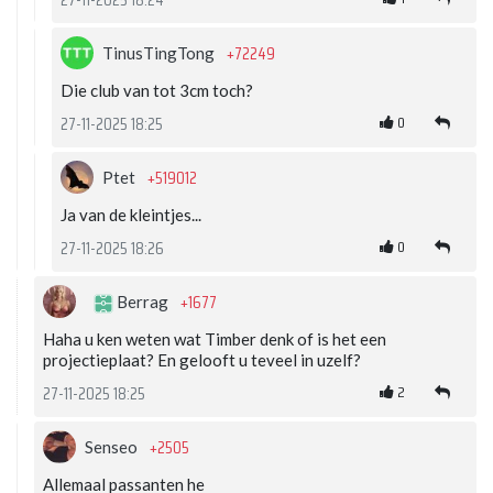
27-11-2025 18:24
+72249
TinusTingTong
Die club van tot 3cm toch?
0
27-11-2025 18:25
+519012
Ptet
Ja van de kleintjes...
0
27-11-2025 18:26
+1677
Berrag
Haha u ken weten wat Timber denk of is het een
projectieplaat? En gelooft u teveel in uzelf?
2
27-11-2025 18:25
+2505
Senseo
Allemaal passanten he