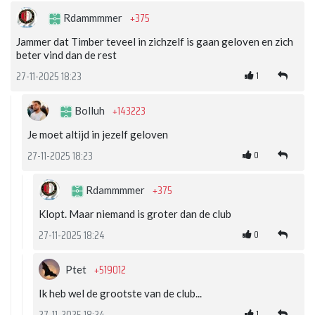
+375
Rdammmmer
Jammer dat Timber teveel in zichzelf is gaan geloven en zich
beter vind dan de rest
1
27-11-2025 18:23
+143223
Bolluh
Je moet altijd in jezelf geloven
0
27-11-2025 18:23
+375
Rdammmmer
Klopt. Maar niemand is groter dan de club
0
27-11-2025 18:24
+519012
Ptet
Ik heb wel de grootste van de club...
1