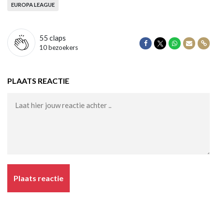
EUROPA LEAGUE
55
claps
Delen op Facebook
Delen op Twitter
Delen op Wha
Delen vi
Dele
10 bezoekers
PLAATS REACTIE
Plaats reactie