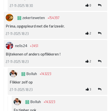
0
27-11-2025 18:30
+154397
zekerteweten
Prima, opgepleurd met die farizeeër.
2
27-11-2025 18:23
+3451
nelis24
Bijtekenen of anders opflikkeren !
2
27-11-2025 18:23
+143223
Bolluh
Flikker zelf op
3
27-11-2025 18:23
+143223
Bolluh
En timber ook