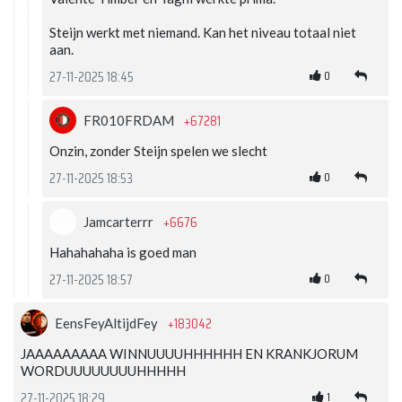
Steijn werkt met niemand. Kan het niveau totaal niet
aan.
0
27-11-2025 18:45
+67281
FR010FRDAM
Onzin, zonder Steijn spelen we slecht
0
27-11-2025 18:53
+6676
Jamcarterrr
Hahahahaha is goed man
0
27-11-2025 18:57
+183042
EensFeyAltijdFey
JAAAAAAAAA WINNUUUUHHHHHH EN KRANKJORUM
WORDUUUUUUUUHHHHH
1
27-11-2025 18:29