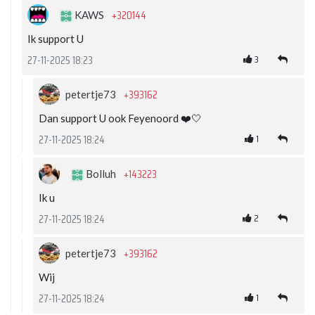
+320144
KAWS
Ik support U
3
27-11-2025 18:23
+393162
petertje73
Dan support U ook Feyenoord ❤️🤍
1
27-11-2025 18:24
+143223
Bolluh
Ik u
2
27-11-2025 18:24
+393162
petertje73
Wij
1
27-11-2025 18:24