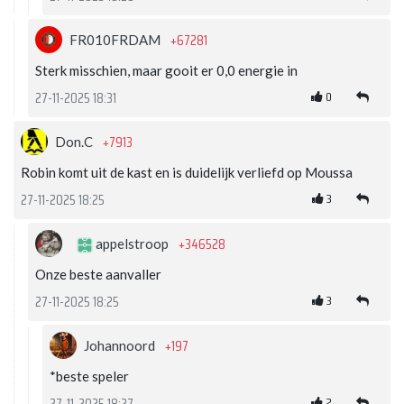
+67281
FR010FRDAM
Sterk misschien, maar gooit er 0,0 energie in
0
27-11-2025 18:31
+7913
Don.C
Robin komt uit de kast en is duidelijk verliefd op Moussa
3
27-11-2025 18:25
+346528
appelstroop
Onze beste aanvaller
3
27-11-2025 18:25
+197
Johannoord
*beste speler
2