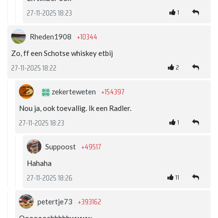
1
27-11-2025 18:23
+10344
Rheden1908
Zo, ff een Schotse whiskey etbij
2
27-11-2025 18:22
+154397
zekerteweten
Nou ja, ook toevallig. Ik een Radler.
1
27-11-2025 18:23
+49517
Suppoost
Hahaha
11
27-11-2025 18:26
+393162
petertje73