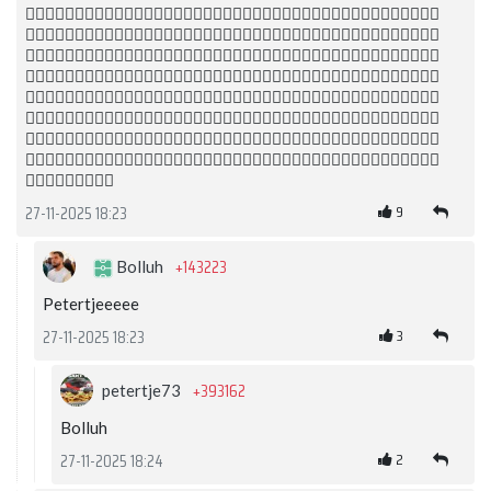
🙋🏻‍♂️🙋🏻‍♂️🙋🏻‍♂️🙋🏻‍♂️🙋🏻‍♂️🙋🏻‍♂️🙋🏼‍♂️🙋🏻‍♂️🙋🏼‍♂️🙋🏻‍♂️🙋🏼‍♂️🙋🏻‍♂️🙋🏻‍♂️🙋🏻‍♂️
🙋🏻‍♂️🙋🏻‍♂️🙋🏼‍♂️🙋🏻‍♂️🙋🏻‍♂️🙋🏼‍♂️🙋🏻‍♂️🙋🏼‍♂️🙋🏻‍♂️🙋🏻‍♂️🙋🏼‍♂️🙋🏻‍♂️🙋🏻‍♂️🙋🏻‍♂️
🙋🏻‍♂️🙋🏼‍♂️🙋🏻‍♂️🙋🏻‍♂️🙋🏻‍♂️🙋🏻‍♂️🙋🏼‍♂️🙋🏻‍♂️🙋🏼‍♂️🙋🏻‍♂️🙋🏻‍♂️🙋🏻‍♂️🙋🏻‍♂️🙋🏻‍♂️
🙋🏼‍♂️🙋🏼‍♂️🙋🏻‍♂️🙋🏻‍♂️🙋🏻‍♂️🙋🏻‍♂️🙋🏻‍♂️🙋🏼‍♂️🙋🏻‍♂️🙋🏼‍♂️🙋🏻‍♂️🙋🏻‍♂️🙋🏻‍♂️🙋🏻‍♂️
🙋🏻‍♂️🙋🏻‍♂️🙋🏻‍♂️🙋🏻‍♂️🙋🏻‍♂️🙋🏼‍♂️🙋🏻‍♂️🙋🏼‍♂️🙋🏻‍♂️🙋🏼‍♂️🙋🏻‍♂️🙋🏻‍♂️🙋🏻‍♂️🙋🏻‍♂️
🙋🏻‍♂️🙋🏼‍♂️🙋🏻‍♂️🙋🏻‍♂️🙋🏼‍♂️🙋🏻‍♂️🙋🏼‍♂️🙋🏻‍♂️🙋🏻‍♂️🙋🏼‍♂️🙋🏻‍♂️🙋🏻‍♂️🙋🏻‍♂️🙋🏻‍♂️
🙋🏼‍♂️🙋🏻‍♂️🙋🏻‍♂️🙋🏻‍♂️🙋🏻‍♂️🙋🏼‍♂️🙋🏻‍♂️🙋🏼‍♂️🙋🏻‍♂️🙋🏻‍♂️🙋🏻‍♂️🙋🏻‍♂️🙋🏻‍♂️🙋🏼‍♂️
🙋🏼‍♂️🙋🏻‍♂️🙋🏻‍♂️🙋🏻‍♂️🙋🏻‍♂️🙋🏻‍♂️🙋🏼‍♂️🙋🏻‍♂️🙋🏼‍♂️🙋🏻‍♂️🙋🏻‍♂️🙋🏻‍♂️🙋🏻‍♂️🙋🏻‍♂️
🙋🏻‍♂️🙋🏻‍♂️🙋🏻‍♂️
9
27-11-2025 18:23
+143223
Bolluh
Petertjeeeee
3
27-11-2025 18:23
+393162
petertje73
Bolluh
2
27-11-2025 18:24