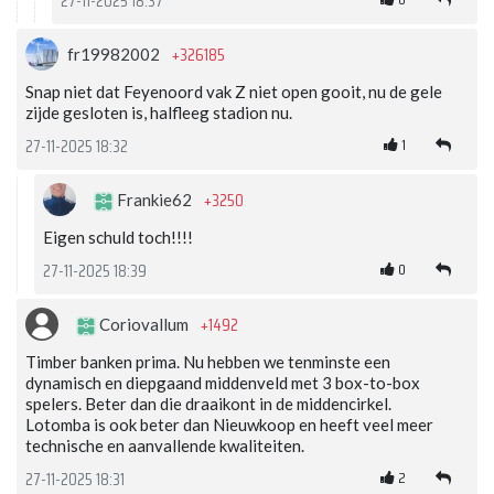
27-11-2025 18:37
+326185
fr19982002
Snap niet dat Feyenoord vak Z niet open gooit, nu de gele
zijde gesloten is, halfleeg stadion nu.
1
27-11-2025 18:32
+3250
Frankie62
Eigen schuld toch!!!!
0
27-11-2025 18:39
+1492
Coriovallum
Timber banken prima. Nu hebben we tenminste een
dynamisch en diepgaand middenveld met 3 box-to-box
spelers. Beter dan die draaikont in de middencirkel.
Lotomba is ook beter dan Nieuwkoop en heeft veel meer
technische en aanvallende kwaliteiten.
2
27-11-2025 18:31