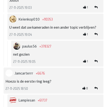
Jooch
1
27-11-2025 19:03
+110353
Keienkop010
U weet dat uw kameraden in een ander topic verblijven?
1
27-11-2025 19:04
+378327
paulus56
net gezien
1
27-11-2025 19:05
+6676
Jamcarterrr
Hoezo is de eerste ring leeg?
0
27-11-2025 18:50
+61737
Lampiesan