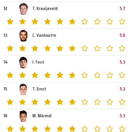
12
T. Kraaijeveld
5.7
13
C. Vanhoutte
5.6
14
I. Ferri
5.3
15
T. Ernst
5.3
16
M. Mármol
5.3