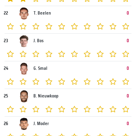
22
T. Beelen
0
23
J. Bos
0
24
G. Smal
0
25
B. Nieuwkoop
0
26
J. Moder
0