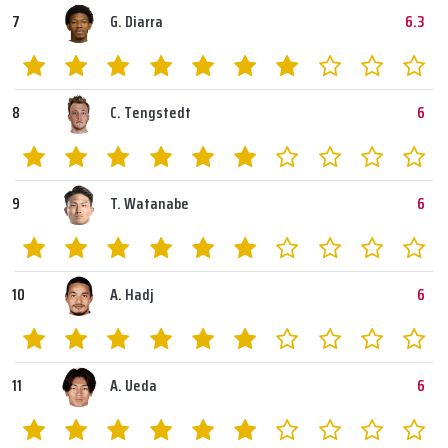
7
G. Diarra
6.3
8
C. Tengstedt
6
9
T. Watanabe
6
10
A. Hadj
6
11
A. Ueda
6