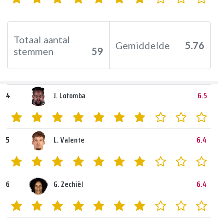
Totaal aantal
Gemiddelde
5.76
stemmen
59
4
J. Lotomba
6.5
5
L. Valente
6.4
6
G. Zechiël
6.4