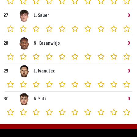
27
L. Sauer
0
28
N. Kasanwirjo
0
29
L. Ivanušec
0
30
A. Sliti
0