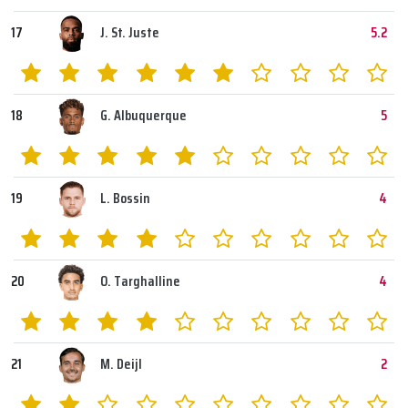
17
J. St. Juste
5.2
18
G. Albuquerque
5
19
L. Bossin
4
20
O. Targhalline
4
21
M. Deijl
2