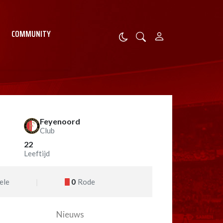
COMMUNITY
Feyenoord
Club
22
Leeftijd
ele
0
Rode
Nieuws