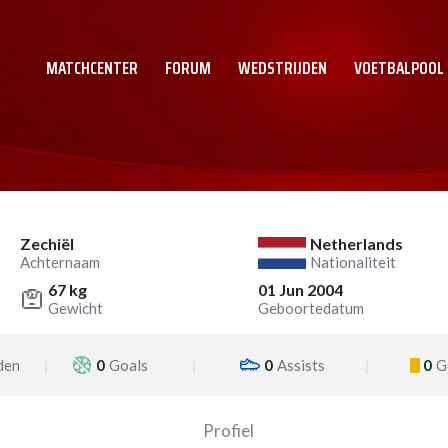
MATCHCENTER
FORUM
WEDSTRIJDEN
VOETBALPOOL
Zechiël
Netherlands
Achternaam
Nationaliteit
67 kg
01 Jun 2004
Gewicht
Geboortedatum
den
0
Goals
0
Assists
0
G
Profiel