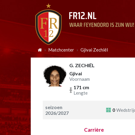
Matchcenter
Gjivai Zechiël
G. ZECHIËL
Gjivai
Voornaam
171 cm
Lengte
seizoen
0
Wedstrij
2026/2027
Carrière