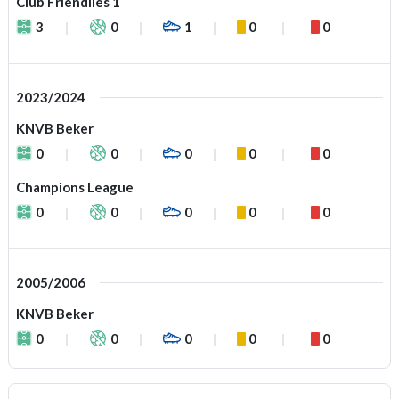
Club Friendlies 1
3
0
1
0
0
2023/2024
KNVB Beker
0
0
0
0
0
Champions League
0
0
0
0
0
2005/2006
KNVB Beker
0
0
0
0
0