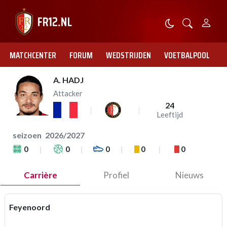
MATCHCENTER
FORUM
WEDSTRIJDEN
VOETBALPOOL
A. HADJ
Attacker
24
Leeftijd
seizoen
2026/2027
0
0
0
0
0
Carrière
Profiel
Nieuws
Feyenoord