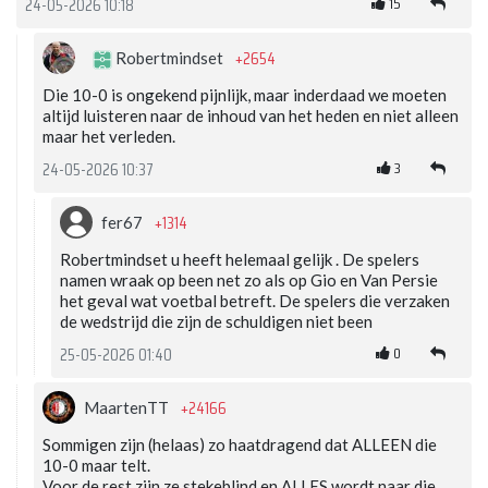
15
24-05-2026 10:18
+2654
Robertmindset
Die 10-0 is ongekend pijnlijk, maar inderdaad we moeten
altijd luisteren naar de inhoud van het heden en niet alleen
maar het verleden.
3
24-05-2026 10:37
+1314
fer67
Robertmindset u heeft helemaal gelijk . De spelers
namen wraak op been net zo als op Gio en Van Persie
het geval wat voetbal betreft. De spelers die verzaken
de wedstrijd die zijn de schuldigen niet been
0
25-05-2026 01:40
+24166
MaartenTT
Sommigen zijn (helaas) zo haatdragend dat ALLEEN die
10-0 maar telt.
Voor de rest zijn ze stekeblind en ALLES wordt naar die