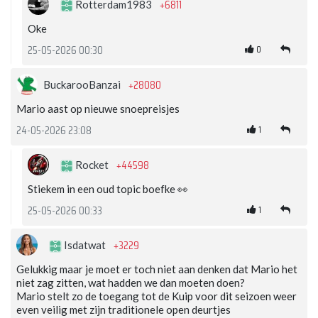
+6811
Rotterdam1983
Oke
0
25-05-2026 00:30
+28080
BuckarooBanzai
Mario aast op nieuwe snoepreisjes
1
24-05-2026 23:08
+44598
Rocket
Stiekem in een oud topic boefke 👀
1
25-05-2026 00:33
+3229
Isdatwat
Gelukkig maar je moet er toch niet aan denken dat Mario het
niet zag zitten, wat hadden we dan moeten doen?
Mario stelt zo de toegang tot de Kuip voor dit seizoen weer
even veilig met zijn traditionele open deurtjes