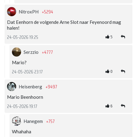
+5294
NitroxPH
Dat Eenhorn de volgende Arne Slot naar Feyenoord mag
halen!
5
24-05-2026 19:25
+4777
Serzzio
Mario?
0
24-05-2026 23:17
+9497
Heisenberg
Mario Beenhoorn
6
24-05-2026 19:17
+757
Hanegem
Whahaha