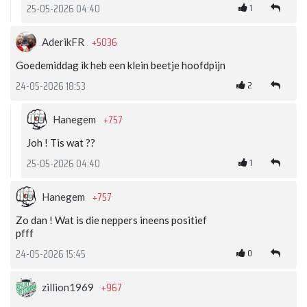
1
25-05-2026 04:40
+5036
AderikFR
Goedemiddag ik heb een klein beetje hoofdpijn
2
24-05-2026 18:53
+757
Hanegem
Joh ! Tis wat ??
1
25-05-2026 04:40
+757
Hanegem
Zo dan ! Wat is die neppers ineens positief
pfff
0
24-05-2026 15:45
+967
zillion1969