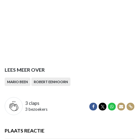
LEES MEER OVER
MARIO BEEN
ROBERT EENHOORN
3
claps
Delen op Facebook
Delen op Twitter
Delen op Wha
Delen vi
Dele
3 bezoekers
PLAATS REACTIE