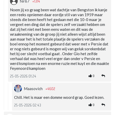
+1314
fer67
Noem jij xo graag been wat dachtje van Bengston ik kanje
een reeks opniemen daar eordje stil van van 1959 maar
steeds die been heeft het gedaan met die 10-0 maar je
vergeet een ding dat de spelers zelf verzaakt hebben om
dat zij het niet met been eens waten en dit was de
wraakneming van de groep jij niet alleen wijst altijd been
aan maar het is het totale plaatje de spelers verzaken de
boel ennop het moment gebeurd dat weer met v Persie dat
er nog niets gebeurd is mogen wij van geluk sorekenbdat
het bj oer slecht voetbal gaat . Onder Gio het zelfde
verhaal dat was heel veel erger dan onder v Persie en
werd ksmpioen na een enorme ruzie met kuyt en die maakte
Feyenoord kampioen
0
25-05-2026 01:24
+4602
Maasovich
Chill. Het is maar een domme woord grap. Goed lezen.
0
25-05-2026 02:43