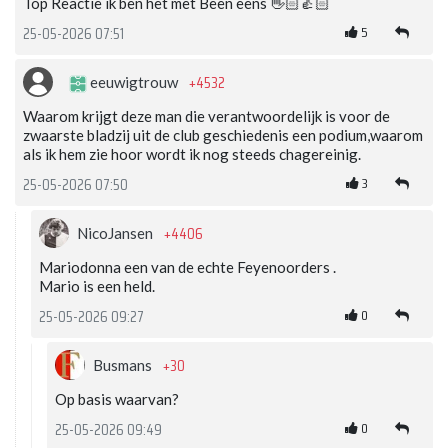
Top Reactie ik ben het met Been eens 👋🏻👍🏻
5
25-05-2026 07:51
+4532
eeuwigtrouw
Waarom krijgt deze man die verantwoordelijk is voor de
zwaarste bladzij uit de club geschiedenis een podium,waarom
als ik hem zie hoor wordt ik nog steeds chagereinig.
3
25-05-2026 07:50
+4406
NicoJansen
Mariodonna een van de echte Feyenoorders .
Mario is een held.
0
25-05-2026 09:27
+30
Busmans
Op basis waarvan?
0
25-05-2026 09:49