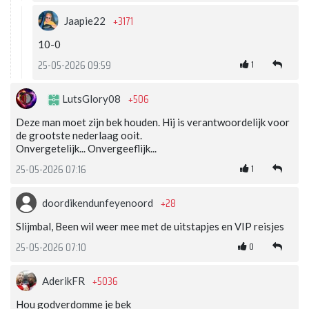
+3171
Jaapie22
10-0
1
25-05-2026 09:59
+506
LutsGlory08
Deze man moet zijn bek houden. Hij is verantwoordelijk voor
de grootste nederlaag ooit.
Onvergetelijk... Onvergeeflijk...
1
25-05-2026 07:16
+28
doordikendunfeyenoord
Slijmbal, Been wil weer mee met de uitstapjes en VIP reisjes
0
25-05-2026 07:10
+5036
AderikFR
Hou godverdomme je bek