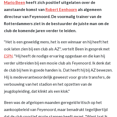
Mario Been
heeft zich positief uitgelaten over de
aanstaande komst van
Robert Eenhoorn
als algemeen
directeur van Feyenoord. De voormalig trainer van de
Rotterdammers ziet in de bestuurder de juiste man om de
club de komende jaren verder te leiden.
''Het is een geweldig mens, het is een winnaar en hij heeft het
ook laten zien bij een club als AZ'', vertelt Been in gesprek met
ESPN
. ''Hij heeft de nodige ervaring opgedaan en die kan hij
verder uitbreiden bij een mooie club als Feyenoord. Ik denk dat
de club bij hem in goede handen is. Dat heeft hij bij AZ bewezen.
Hij is medeverantwoordelijk geweest voor grote transfers, de
verbouwing van het stadion en het opzetten van de
jeugdopleiding, dat klinkt als een klok.''
Been was de afgelopen maanden geregeld kritisch op het
aankoopbeleid van Feyenoord, maar benadrukt tegelijkertijd
dat de club sportief grote stappen heeft gezet. ''Want laat ik