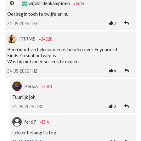
+1404
wijwordenkampioen
Oei begin toch te twijfelen nu
3
24-05-2026 11:49
+34220
FRRMS
Been moet z’n bek maar eens houden over Feyenoord
Sinds z’n snabbel weg is
Was hij niet meer serieus te nemen
4
24-05-2026 11:12
+2081
Persia
Tuurlijk joh
0
24-05-2026 11:30
+1314
fer67
Lekker belangrijk tog