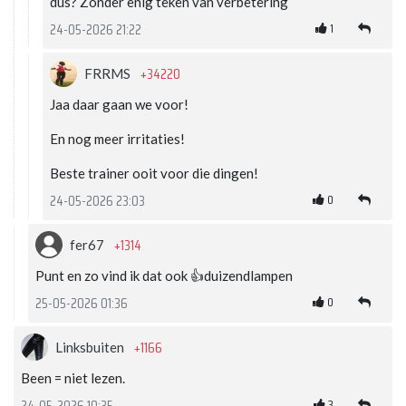
dus? Zonder enig teken van verbetering
1
24-05-2026 21:22
+34220
FRRMS
Jaa daar gaan we voor!
En nog meer irritaties!
Beste trainer ooit voor die dingen!
0
24-05-2026 23:03
+1314
fer67
Punt en zo vind ik dat ook 👍duizendlampen
0
25-05-2026 01:36
+1166
Linksbuiten
Been = niet lezen.
3