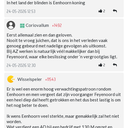
In het land der blinden is Eenhoorn koning
2
24-05-2026 12:53
+1492
Coriovallum
Eerst allemaal zien en dan geloven.
Nooit te vroeg juichen, dat is ons in het verleden vaak
genoeg gebeurd met nadelige gevolgen als uitkomst.
Bij AZ werken is natuurlijk véél makkelijker dan bij
Feyenoord, waar elke beslissing onder ‘n vergrootglas ligt.
2
24-05-2026 12:30
+11543
Wisselspeler
Er is wel een enorm hoog verwachtingspatroon rondom
Eenhoorn en men vergeet dat zijn voorganger Feyenoord uit
een heel diep dal heeft getrokken en het dus best lastig is om
het nog beter te doen.
Ik wens Eenhoorn veel sterkte, maar gemakkelijk zal het niet
worden.
Wat verdient een AD bij een bedrijf met 130 M omzet en