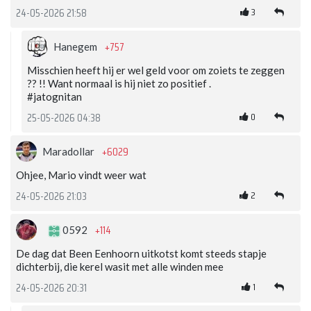
3
24-05-2026 21:58
+757
Hanegem
Misschien heeft hij er wel geld voor om zoiets te zeggen
?? !! Want normaal is hij niet zo positief .
#jatognitan
0
25-05-2026 04:38
+6029
Maradollar
Ohjee, Mario vindt weer wat
2
24-05-2026 21:03
+114
0592
De dag dat Been Eenhoorn uitkotst komt steeds stapje
dichterbij, die kerel wasit met alle winden mee
1
24-05-2026 20:31