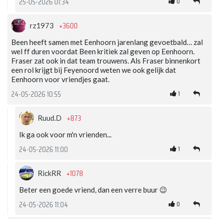
0
25-05-2026 01:34
+3600
rz1973
Been heeft samen met Eenhoorn jarenlang gevoetbald… zal
wel ff duren voordat Been kritiek zal geven op Eenhoorn.
Fraser zat ook in dat team trouwens. Als Fraser binnenkort
een rol krijgt bij Feyenoord weten we ook gelijk dat
Eenhoorn voor vriendjes gaat.
1
24-05-2026 10:55
+873
Ruud.D
Ik ga ook voor m'n vrienden...
1
24-05-2026 11:00
+1078
RickRR
Beter een goede vriend, dan een verre buur 😉
0
24-05-2026 11:04