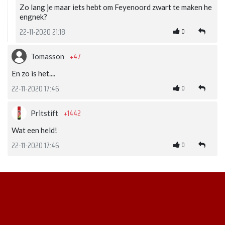
Zo lang je maar iets hebt om Feyenoord zwart te maken he
engnek?
0
22-11-2020 21:18
+47
Tomasson
En zo is het....
0
22-11-2020 17:46
+1442
Pritstift
Wat een held!
0
22-11-2020 17:46