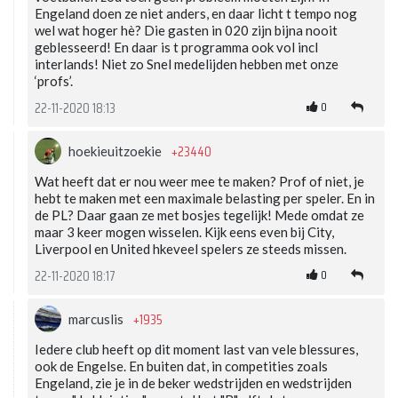
Engeland doen ze niet anders, en daar licht t tempo nog
wel wat hoger hè? Die gasten in 020 zijn bijna nooit
geblesseerd! En daar is t programma ook vol incl
interlands! Niet zo Snel medelijden hebben met onze
‘profs’.
0
22-11-2020 18:13
+23440
hoekieuitzoekie
Wat heeft dat er nou weer mee te maken? Prof of niet, je
hebt te maken met een maximale belasting per speler. En in
de PL? Daar gaan ze met bosjes tegelijk! Mede omdat ze
maar 3 keer mogen wisselen. Kijk eens even bij City,
Liverpool en United hkeveel spelers ze steeds missen.
0
22-11-2020 18:17
+1935
marcuslis
Iedere club heeft op dit moment last van vele blessures,
ook de Engelse. En buiten dat, in competities zoals
Engeland, zie je in de beker wedstrijden en wedstrijden