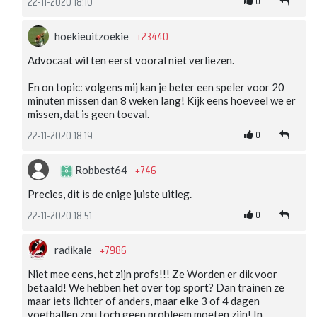
0
22-11-2020 18:10
+23440
hoekieuitzoekie
Advocaat wil ten eerst vooral niet verliezen.
En on topic: volgens mij kan je beter een speler voor 20
minuten missen dan 8 weken lang! Kijk eens hoeveel we er
missen, dat is geen toeval.
0
22-11-2020 18:19
+746
Robbest64
Precies, dit is de enige juiste uitleg.
0
22-11-2020 18:51
+7986
radikale
Niet mee eens, het zijn profs!!! Ze Worden er dik voor
betaald! We hebben het over top sport? Dan trainen ze
maar iets lichter of anders, maar elke 3 of 4 dagen
voetballen zou toch geen probleem moeten zijn! In