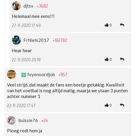
+3682
djtsv
Helemaal mee eens!!!
0
22-11-2020 17:49
+182782
FrNiels2017
Hear hear
0
22-11-2020 20:18
+957
feyenoordjob
Veel strijd, dat maakt de fans een beetje gelukkig. Kwaliteit
van het voetbal is nog altijd matig, maarja we staan 3 punten
achter nummer 1
0
22-11-2020 17:47
+24
buissie76
Ploeg redt hem ja