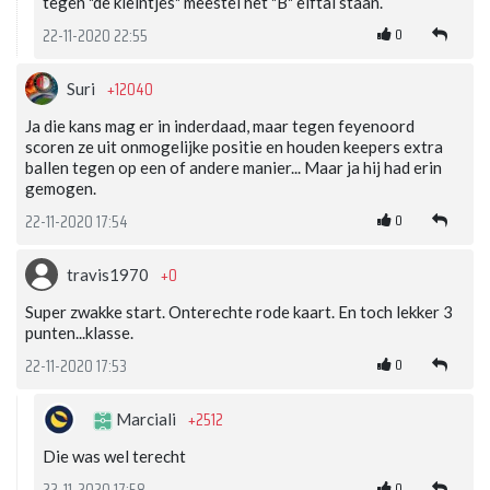
tegen "de kleintjes" meestel het "B" elftal staan.
0
22-11-2020 22:55
+12040
Suri
Ja die kans mag er in inderdaad, maar tegen feyenoord
scoren ze uit onmogelijke positie en houden keepers extra
ballen tegen op een of andere manier... Maar ja hij had erin
gemogen.
0
22-11-2020 17:54
+0
travis1970
Super zwakke start. Onterechte rode kaart. En toch lekker 3
punten...klasse.
0
22-11-2020 17:53
+2512
Marciali
Die was wel terecht
0
22-11-2020 17:58