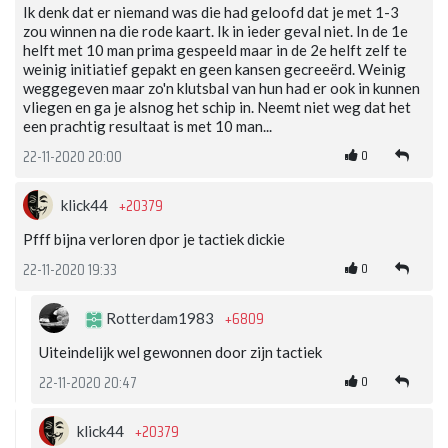
Ik denk dat er niemand was die had geloofd dat je met 1-3
zou winnen na die rode kaart. Ik in ieder geval niet. In de 1e
helft met 10 man prima gespeeld maar in de 2e helft zelf te
weinig initiatief gepakt en geen kansen gecreeërd. Weinig
weggegeven maar zo'n klutsbal van hun had er ook in kunnen
vliegen en ga je alsnog het schip in. Neemt niet weg dat het
een prachtig resultaat is met 10 man...
0
22-11-2020 20:00
+20379
klick44
Pfff bijna verloren dpor je tactiek dickie
0
22-11-2020 19:33
+6809
Rotterdam1983
Uiteindelijk wel gewonnen door zijn tactiek
0
22-11-2020 20:47
+20379
klick44