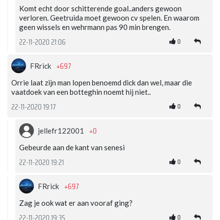
Komt echt door schitterende goal..anders gewoon
verloren. Geetruida moet gewoon cv spelen. En waarom
geen wissels en wehrmann pas 90 min brengen.
0
22-11-2020 21:06
+697
FRrick
Orrie laat zijn man lopen benoemd dick dan wel, maar die
vaatdoek van een botteghin noemt hij niet..
0
22-11-2020 19:17
+0
jellefr122001
Gebeurde aan de kant van senesi
0
22-11-2020 19:21
+697
FRrick
Zag je ook wat er aan vooraf ging?
0
22-11-2020 19:35