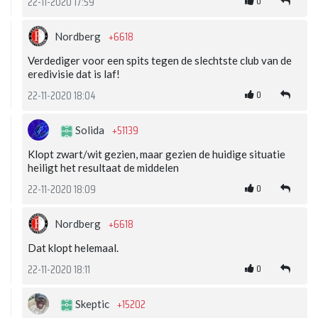
0
22-11-2020 17:59
+6618
Nordberg
Verdediger voor een spits tegen de slechtste club van de
eredivisie dat is laf!
0
22-11-2020 18:04
+51139
Solida
Klopt zwart/wit gezien, maar gezien de huidige situatie
heiligt het resultaat de middelen
0
22-11-2020 18:09
+6618
Nordberg
Dat klopt helemaal.
0
22-11-2020 18:11
+15202
Skeptic