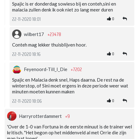
Spajic is er donderdag sowieso bij en conteh,sini en
malacia zullen denk ik ook niet zo lang meer duren
0
22-11-2020 18:01
+23478
wilbert17
Conteh mag lekker thuisblijven hoor.
0
22-11-2020 18:16
+7202
Feyenoord-Till_I_Die
Spajic en Malacia denk snel, Haps daarna. De rest na de
winterstop, of Sini moet ergens in deze periode weer wat
minuten moeten kunnen maken
0
22-11-2020 18:06
+9
Harryrotterdammert
'Over de 1-0 van Fortuna in de eerste minuut is de trainer wel
kritisch. "Het begon op het middenveld al met Orrie die zijn
man laat lopen'