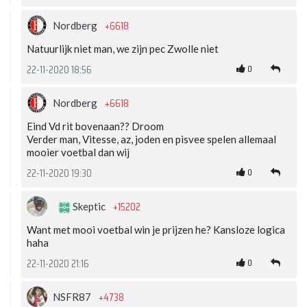
+6618
Nordberg
Natuurlijk niet man, we zijn pec Zwolle niet
0
22-11-2020 18:56
+6618
Nordberg
Eind Vd rit bovenaan?? Droom
Verder man, Vitesse, az, joden en pisvee spelen allemaal
mooier voetbal dan wij
0
22-11-2020 19:30
+15202
Skeptic
Want met mooi voetbal win je prijzen he? Kansloze logica
haha
0
22-11-2020 21:16
+4738
NSFR87