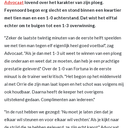
Advocaat
lovend over het karakter van zijn ploeg.
Feyenoord begon erg slecht en stond binnen een kwartier
met tien man en een 1-0 achterstand. Dat wist het elftal
echter om te buigen tot een 1-3 overwinning.
"Zeker de laatste twintig minuten van de eerste helft speelden
we met tien man tegen elf eigenlijk heel goed voetbal", zag
Advocaat. "Als je dan met 1-3 uit weet te winnen van een ploeg
die onderaan en weet dat ze moeten, dan heb je een prachtige
prestatie geleverd." Over de 1-0 van Fortuna in de eerste
minuut is de trainer wel kritisch. "Het begon op het middenveld
al met Orrie die zijn man laat lopen en het schot was volgens mij
ook houdbaar. Daarna heeft de keeper het overigens
uitstekend gedaan. Complimenten aan iedereen."
"In de rust hebben we gezegd: 'Nu moet je laten zien dat je
elkaar wil steunen en voor elkaar wil vechten.' Als je kijkt naar
de strijd die ze hebben geleverd, ze zijn echt kapot." Advocaat