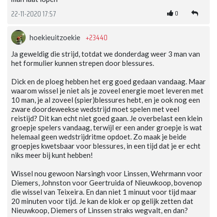
0
22-11-2020 17:57
+23440
hoekieuitzoekie
Ja geweldig die strijd, totdat we donderdag weer 3 man van
het formulier kunnen strepen door blessures.
Dick en de ploeg hebben het erg goed gedaan vandaag. Maar
waarom wissel je niet als je zoveel energie moet leveren met
10 man, je al zoveel (spier)blessures hebt, en je ook nog een
zware doordeweekse wedstrijd moet spelen met veel
reistijd? Dit kan echt niet goed gaan. Je overbelast een klein
groepje spelers vandaag, terwijl er een ander groepje is wat
helemaal geen wedstrijdritme opdoet. Zo maak je beide
groepjes kwetsbaar voor blessures, in een tijd dat je er echt
niks meer bij kunt hebben!
Wissel nou gewoon Narsingh voor Linssen, Wehrmann voor
Diemers, Johnston voor Geertruida of Nieuwkoop, bovenop
die wissel van Teixeira. En dan niet 1 minuut voor tijd maar
20 minuten voor tijd. Je kan de klok er op gelijk zetten dat
Nieuwkoop, Diemers of Linssen straks wegvalt, en dan?