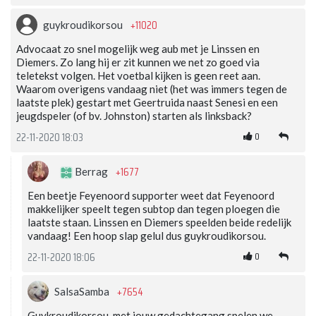
+11020
guykroudikorsou
Advocaat zo snel mogelijk weg aub met je Linssen en
Diemers. Zo lang hij er zit kunnen we net zo goed via
teletekst volgen. Het voetbal kijken is geen reet aan.
Waarom overigens vandaag niet (het was immers tegen de
laatste plek) gestart met Geertruida naast Senesi en een
jeugdspeler (of bv. Johnston) starten als linksback?
0
22-11-2020 18:03
+1677
Berrag
Een beetje Feyenoord supporter weet dat Feyenoord
makkelijker speelt tegen subtop dan tegen ploegen die
laatste staan. Linssen en Diemers speelden beide redelijk
vandaag! Een hoop slap gelul dus guykroudikorsou.
0
22-11-2020 18:06
+7654
SalsaSamba
Guykroudikorsou, met jouw gedachtegang spelen we