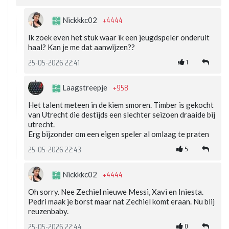
+4444
Nickkkc02
Ik zoek even het stuk waar ik een jeugdspeler onderuit
haal? Kan je me dat aanwijzen??
1
25-05-2026 22:41
+958
Laagstreepje
Het talent meteen in de kiem smoren. Timber is gekocht
van Utrecht die destijds een slechter seizoen draaide bij
utrecht.
Erg bijzonder om een eigen speler al omlaag te praten
5
25-05-2026 22:43
+4444
Nickkkc02
Oh sorry. Nee Zechiel nieuwe Messi, Xavi en Iniesta.
Pedri maak je borst maar nat Zechiel komt eraan. Nu blij
reuzenbaby.
0
25-05-2026 22:44