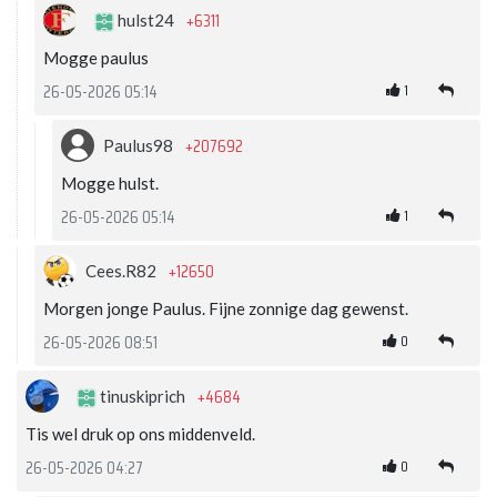
+6311
hulst24
Mogge paulus
1
26-05-2026 05:14
+207692
Paulus98
Mogge hulst.
1
26-05-2026 05:14
+12650
Cees.R82
Morgen jonge Paulus. Fijne zonnige dag gewenst.
0
26-05-2026 08:51
+4684
tinuskiprich
Tis wel druk op ons middenveld.
0
26-05-2026 04:27