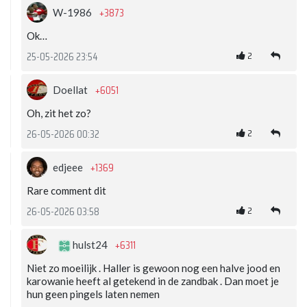
+3873
W-1986
Ok…
2
25-05-2026 23:54
+6051
Doellat
Oh, zit het zo?
2
26-05-2026 00:32
+1369
edjeee
Rare comment dit
2
26-05-2026 03:58
+6311
hulst24
Niet zo moeilijk . Haller is gewoon nog een halve jood en
karowanie heeft al getekend in de zandbak . Dan moet je
hun geen pingels laten nemen