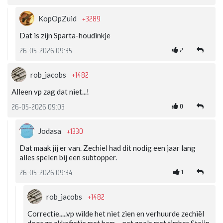
+3289
KopOpZuid
Dat is zijn Sparta-houdinkje
2
26-05-2026 09:35
+1482
rob_jacobs
Alleen vp zag dat niet...!
0
26-05-2026 09:03
+1330
Jodasa
Dat maak jij er van. Zechiel had dit nodig een jaar lang
alles spelen bij een subtopper.
1
26-05-2026 09:34
+1482
rob_jacobs
Correctie.....vp wilde het niet zien en verhuurde zechiël