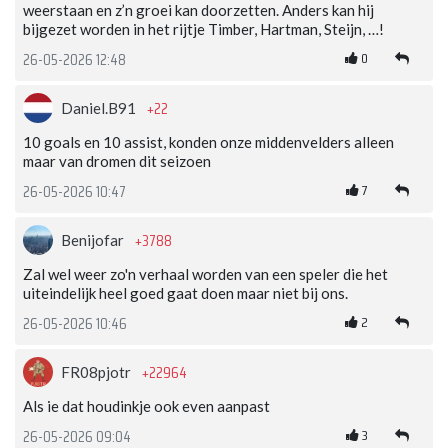
weerstaan en z’n groei kan doorzetten. Anders kan hij
bijgezet worden in het rijtje Timber, Hartman, Steijn, …!
0
26-05-2026 12:48
+22
Daniel.B91
10 goals en 10 assist, konden onze middenvelders alleen
maar van dromen dit seizoen
7
26-05-2026 10:47
+3788
Benijofar
Zal wel weer zo'n verhaal worden van een speler die het
uiteindelijk heel goed gaat doen maar niet bij ons.
2
26-05-2026 10:46
+22964
FR08pjotr
Als ie dat houdinkje ook even aanpast
3
26-05-2026 09:04