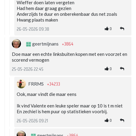
Wieffer doen laten vergeten
Had hem daar graag gezien
Anderzijds te duur en onberekenbaar dus net zoals
Hwang plaats maken
0
26-05-2026 09:38
+3864
geertmijnans
Doe maar een echte linksbuiten kopen met een voorzet en
scorend vermogen
0
25-05-2026 22:45
+34233
FRRMS
Ook, maar vindt die maar eens
Ik vind Valente een leuke speler maar op 10 is t m niet
En zechiel is hem puur op statistieken voorbij.
0
26-05-2026 09:21
+3864
geertmijnans