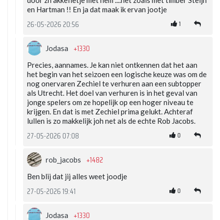
door zn akkefietje met hem ....net zoals met timber Steijn
en Hartman !! En ja dat maak ik ervan jootje
1
26-05-2026 20:56
+1330
Jodasa
Precies, aannames. Je kan niet ontkennen dat het aan
het begin van het seizoen een logische keuze was om de
nog onervaren Zechiel te verhuren aan een subtopper
als Utrecht. Het doel van verhuren is in het geval van
jonge spelers om ze hopelijk op een hoger niveau te
krijgen. En dat is met Zechiel prima gelukt. Achteraf
lullen is zo makkelijk joh net als de echte Rob Jacobs.
0
27-05-2026 07:08
+1482
rob_jacobs
Ben blij dat jij alles weet joodje
0
27-05-2026 19:41
+1330
Jodasa