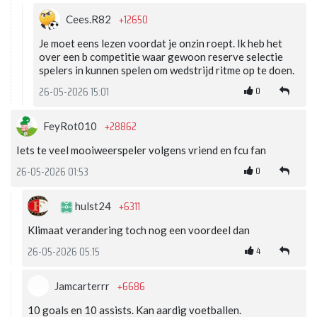
+12650
Cees.R82
Je moet eens lezen voordat je onzin roept. Ik heb het
over een b competitie waar gewoon reserve selectie
spelers in kunnen spelen om wedstrijd ritme op te doen.
0
26-05-2026 15:01
+28862
FeyRot010
Iets te veel mooiweerspeler volgens vriend en fcu fan
0
26-05-2026 01:53
+6311
hulst24
Klimaat verandering toch nog een voordeel dan
4
26-05-2026 05:15
+6686
Jamcarterrr
10 goals en 10 assists. Kan aardig voetballen.