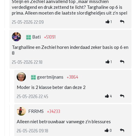
Steijn en Zechiel aanvallend top , maar misschien
verdedigend en druk zettend te licht? Targhaline op 6 is
prima. Alleen moeten die laatste slordigheidjes uit z’n spel
1
25-05-2026 22:09
+51091
Bati
Targhalline en Zechiel horen inderdaad zeker basis op 6 en
8
1
25-05-2026 22:18
+3864
geertmijnans
Moder is 2 klasse beter dan deze 2
4
25-05-2026 22:45
+34233
FRRMS
Alleen niet betrouwbaar vanwege z’n blessures
0
26-05-2026 09:18