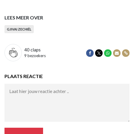
LEES MEER OVER
GJIVAI ZECHIËL
40
claps
Delen op Facebook
Delen op Twitter
Delen op Wha
Delen vi
Dele
9 bezoekers
PLAATS REACTIE