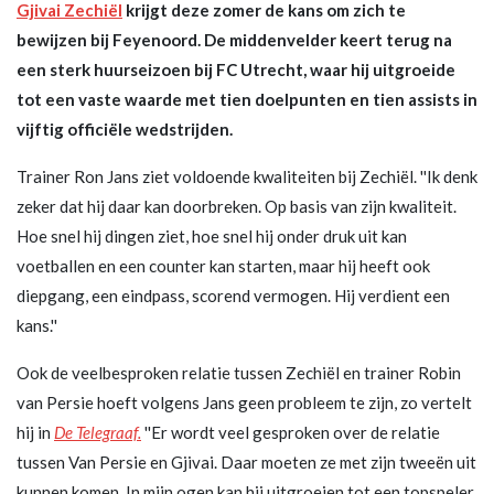
Gjivai Zechiël
krijgt deze zomer de kans om zich te
bewijzen bij Feyenoord. De middenvelder keert terug na
een sterk huurseizoen bij FC Utrecht, waar hij uitgroeide
tot een vaste waarde met tien doelpunten en tien assists in
vijftig officiële wedstrijden.
Trainer Ron Jans ziet voldoende kwaliteiten bij Zechiël. ''Ik denk
zeker dat hij daar kan doorbreken. Op basis van zijn kwaliteit.
Hoe snel hij dingen ziet, hoe snel hij onder druk uit kan
voetballen en een counter kan starten, maar hij heeft ook
diepgang, een eindpass, scorend vermogen. Hij verdient een
kans.''
Ook de veelbesproken relatie tussen Zechiël en trainer Robin
van Persie hoeft volgens Jans geen probleem te zijn, zo vertelt
hij in
De Telegraaf.
''Er wordt veel gesproken over de relatie
tussen Van Persie en Gjivai. Daar moeten ze met zijn tweeën uit
kunnen komen. In mijn ogen kan hij uitgroeien tot een topspeler,