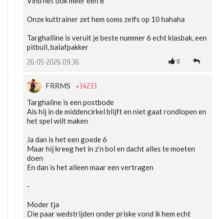
Vind het ook meer een 8
Onze kuttrainer zet hem soms zelfs op 10 hahaha
Targhalline is veruit je beste nummer 6 echt klasbak, een
pitbull, balafpakker
0
26-05-2026 09:36
+34233
FRRMS
Targhaline is een postbode
Als hij in de middencirkel blijft en niet gaat rondlopen en
het spel wilt maken
Ja dan is het een goede 6
Maar hij kreeg het in z’n bol en dacht alles te moeten
doen
En dan is het alleen maar een vertragen
-
Moder tja
Die paar wedstrijden onder priske vond ik hem echt