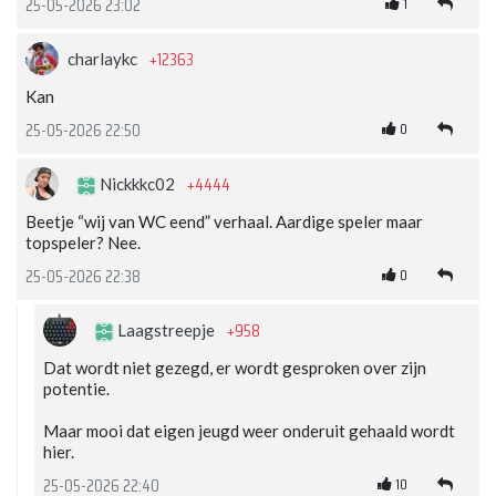
1
25-05-2026 23:02
+12363
charlaykc
Kan
0
25-05-2026 22:50
+4444
Nickkkc02
Beetje “wij van WC eend” verhaal. Aardige speler maar
topspeler? Nee.
0
25-05-2026 22:38
+958
Laagstreepje
Dat wordt niet gezegd, er wordt gesproken over zijn
potentie.
Maar mooi dat eigen jeugd weer onderuit gehaald wordt
hier.
10
25-05-2026 22:40