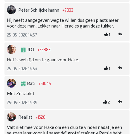
+7033
Peter Schlijckelmann
Hij heeft aangegeven weg te willen dus geen plasts meer
voor deze man. Lekker naar Heracles gaan deze tukker.
1
25-05-2026 14:57
+22883
JDJ
Het is wel tijd om te gaan voor Hake.
1
25-05-2026 14:54
+51044
Bati
Met z'n tablet
2
25-05-2026 14:39
+1520
Realist
Valt niet mee voor Hake om een club te vinden nadat je een
seizoen lang voor lul naast de" grote" trainer v Persie hebt