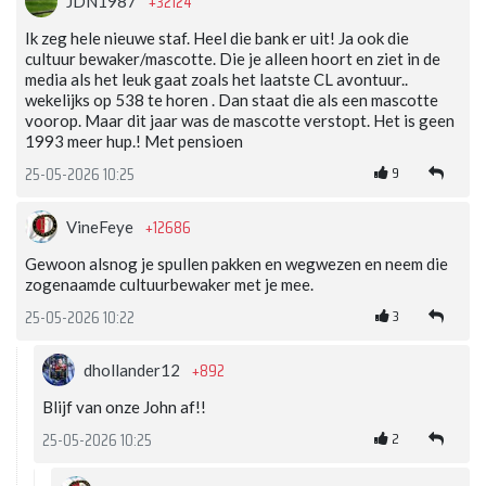
+32124
JDN1987
Ik zeg hele nieuwe staf. Heel die bank er uit! Ja ook die
cultuur bewaker/mascotte. Die je alleen hoort en ziet in de
media als het leuk gaat zoals het laatste CL avontuur..
wekelijks op 538 te horen . Dan staat die als een mascotte
voorop. Maar dit jaar was de mascotte verstopt. Het is geen
1993 meer hup.! Met pensioen
9
25-05-2026 10:25
+12686
VineFeye
Gewoon alsnog je spullen pakken en wegwezen en neem die
zogenaamde cultuurbewaker met je mee.
3
25-05-2026 10:22
+892
dhollander12
Blijf van onze John af!!
2
25-05-2026 10:25