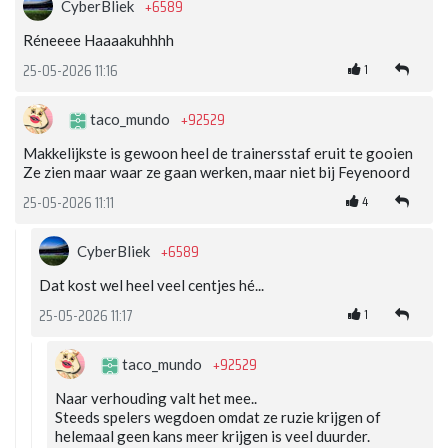
+6589
CyberBliek
Réneeee Haaaakuhhhh
1
25-05-2026 11:16
+92529
taco_mundo
Makkelijkste is gewoon heel de trainersstaf eruit te gooien
Ze zien maar waar ze gaan werken, maar niet bij Feyenoord
4
25-05-2026 11:11
+6589
CyberBliek
Dat kost wel heel veel centjes hé...
1
25-05-2026 11:17
+92529
taco_mundo
Naar verhouding valt het mee..
Steeds spelers wegdoen omdat ze ruzie krijgen of
helemaal geen kans meer krijgen is veel duurder.