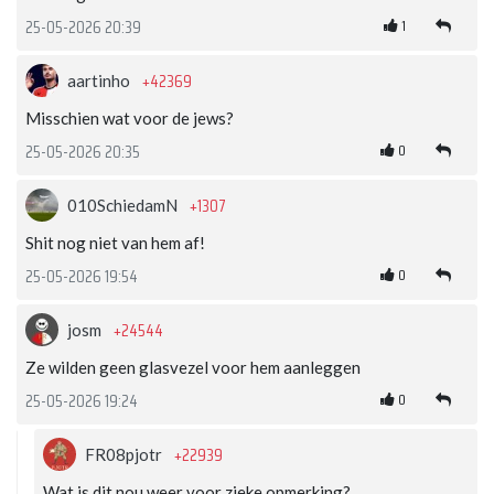
1
25-05-2026 20:39
+42369
aartinho
Misschien wat voor de jews?
0
25-05-2026 20:35
+1307
010SchiedamN
Shit nog niet van hem af!
0
25-05-2026 19:54
+24544
josm
Ze wilden geen glasvezel voor hem aanleggen
0
25-05-2026 19:24
+22939
FR08pjotr
Wat is dit nou weer voor zieke opmerking?