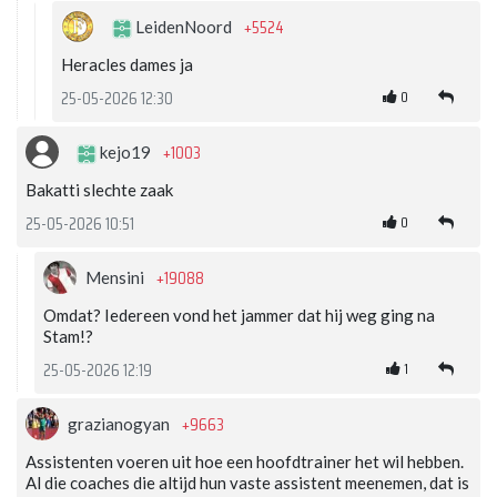
+5524
LeidenNoord
Heracles dames ja
0
25-05-2026 12:30
+1003
kejo19
Bakatti slechte zaak
0
25-05-2026 10:51
+19088
Mensini
Omdat? Iedereen vond het jammer dat hij weg ging na
Stam!?
1
25-05-2026 12:19
+9663
grazianogyan
Assistenten voeren uit hoe een hoofdtrainer het wil hebben.
Al die coaches die altijd hun vaste assistent meenemen, dat is