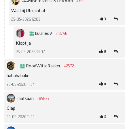
+750
AAMBEIENFLUISTERAAR
Was bij Utrecht al
3
25-05-2026 12:03
+18746
kuurie69
Klopt ja
0
25-05-2026 13:07
+2572
RoodWitteRakker
hahahahake
0
25-05-2026 11:34
+85627
mafkaan
Clap
3
25-05-2026 11:23