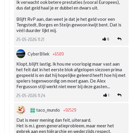
Ik verwacht ook betere prestaties (vooral Europees),
dus dat geld haal je er dubbel en dwars uit.
Blijft RvP aan, dan weet je dat je het geld voor een
Tengstedt, Borges en Steijn gewoon kwijt bent. Dat is
véél duurder lijkt mij.
6
25-05-2026 11:21
+6589
CyberBliek
Klopt, blijft lastig. Ik hou me voorlopig maar vast aan
het feit dat in het eerste blok afgelopen siezoen prima
gespeeld is en dat hij hopelijke geleerd heeft hoe hij met
spelers tegenwoordig om moet gaan. De Alex
Fergusson stijl werkt niet meer bij deze gasten...
1
25-05-2026 11:24
+92529
taco_mundo
Dat is meer mening dan feit, uiteraard.
Het is m.i. geen generatieprobleem, maar meer het
gebrek aan een hiërarchie en wederzijds respect.