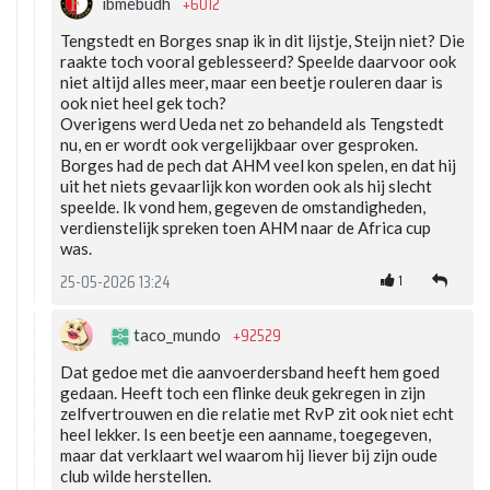
+6012
ibmebudh
Tengstedt en Borges snap ik in dit lijstje, Steijn niet? Die
raakte toch vooral geblesseerd? Speelde daarvoor ook
niet altijd alles meer, maar een beetje rouleren daar is
ook niet heel gek toch?
Overigens werd Ueda net zo behandeld als Tengstedt
nu, en er wordt ook vergelijkbaar over gesproken.
Borges had de pech dat AHM veel kon spelen, en dat hij
uit het niets gevaarlijk kon worden ook als hij slecht
speelde. Ik vond hem, gegeven de omstandigheden,
verdienstelijk spreken toen AHM naar de Africa cup
was.
1
25-05-2026 13:24
+92529
taco_mundo
Dat gedoe met die aanvoerdersband heeft hem goed
gedaan. Heeft toch een flinke deuk gekregen in zijn
zelfvertrouwen en die relatie met RvP zit ook niet echt
heel lekker. Is een beetje een aanname, toegegeven,
maar dat verklaart wel waarom hij liever bij zijn oude
club wilde herstellen.