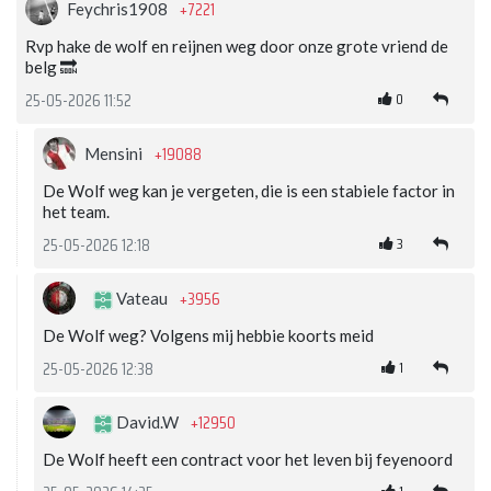
+7221
Feychris1908
Rvp hake de wolf en reijnen weg door onze grote vriend de
belg 🔜
0
25-05-2026 11:52
+19088
Mensini
De Wolf weg kan je vergeten, die is een stabiele factor in
het team.
3
25-05-2026 12:18
+3956
Vateau
De Wolf weg? Volgens mij hebbie koorts meid
1
25-05-2026 12:38
+12950
David.W
De Wolf heeft een contract voor het leven bij feyenoord