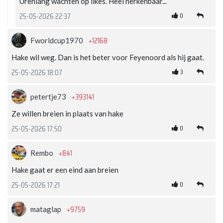
Urenlang wachten op likes. Heel herkenbaar...
0
25-05-2026 22:37
+12168
Fworldcup1970
Hake wil weg. Dan is het beter voor Feyenoord als hij gaat.
3
25-05-2026 18:07
+393141
petertje73
Ze willen breien in plaats van hake
0
25-05-2026 17:50
+841
Rembo
Hake gaat er een eind aan breien
0
25-05-2026 17:21
+9759
mataglap