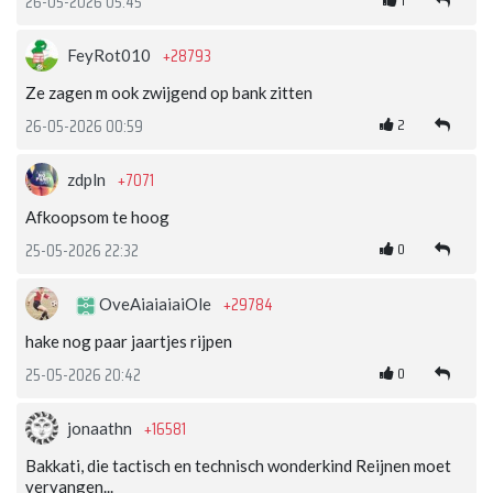
1
26-05-2026 05:45
+28793
FeyRot010
Ze zagen m ook zwijgend op bank zitten
2
26-05-2026 00:59
+7071
zdpln
Afkoopsom te hoog
0
25-05-2026 22:32
+29784
OveAiaiaiaiOle
hake nog paar jaartjes rijpen
0
25-05-2026 20:42
+16581
jonaathn
Bakkati, die tactisch en technisch wonderkind Reijnen moet
vervangen...