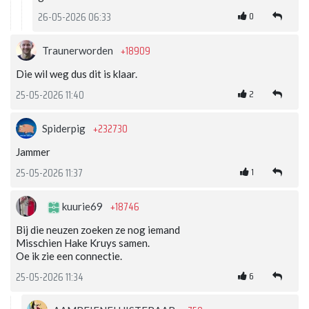
0
26-05-2026 06:33
+18909
Traunerworden
Die wil weg dus dit is klaar.
2
25-05-2026 11:40
+232730
Spiderpig
Jammer
1
25-05-2026 11:37
+18746
kuurie69
Bij die neuzen zoeken ze nog iemand
Misschien Hake Kruys samen.
Oe ik zie een connectie.
6
25-05-2026 11:34