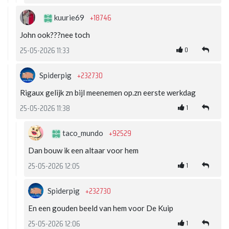
+18746
kuurie69
John ook???nee toch
0
25-05-2026 11:33
+232730
Spiderpig
Rigaux gelijk zn bijl meenemen op.zn eerste werkdag
1
25-05-2026 11:38
+92529
taco_mundo
Dan bouw ik een altaar voor hem
1
25-05-2026 12:05
+232730
Spiderpig
En een gouden beeld van hem voor De Kuip
1
25-05-2026 12:06