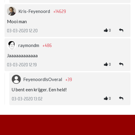
+14629
Kris-Feyenoord
Mooi man
0
03-03-2020 12:20
+486
raymondm
Jaaaaaaaaaaaa
0
03-03-2020 12:19
+39
FeyenoordlsOveral
U bent een krijger. Een held!
0
03-03-2020 13:02