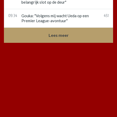
belangrijk slot op de deur"
09:34
451
Gouka: "Volgens mij wacht Ueda op een
Premier League-avontuur"
Lees meer