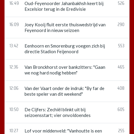
16:49
526
Oud-Feyenoorder Jahanbakhsh keert bij
Excelsior terug in de Eredivisie
16:09
290
Joey Kooij fluit eerste thuiswedstrijd van
Feyenoord in nieuw seizoen
13:42
553
Eenhoorn en Smorenburg voegen zich bij
directie Stadion Feijenoord
12:36
465
Van Bronckhorst over bankzitters: "Gaan
we nog hard nodig hebben"
12:06
408
Van der Vaart onder de indruk: "By far de
beste speler van dit weekend"
10:50
605
De Cijfers: Zechiël blinkt uit bij
seizoensstart; vier onvoldoendes
10:27
255
Lof voor middenveld: "Vanhoutte is een