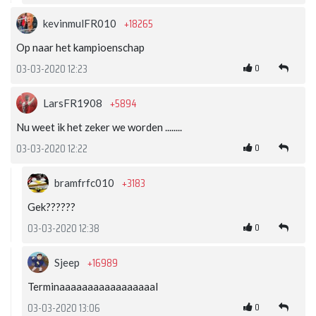
+18265
kevinmulFR010
Op naar het kampioenschap
0
03-03-2020 12:23
+5894
LarsFR1908
Nu weet ik het zeker we worden ........
0
03-03-2020 12:22
+3183
bramfrfc010
Gek??????
0
03-03-2020 12:38
+16989
Sjeep
Terminaaaaaaaaaaaaaaaaal
0
03-03-2020 13:06