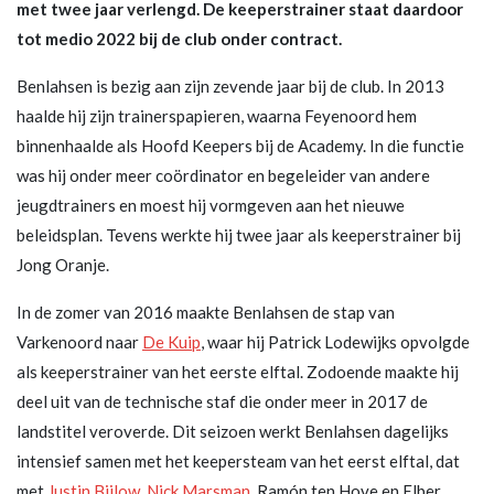
met twee jaar verlengd. De keeperstrainer staat daardoor
tot medio 2022 bij de club onder contract.
Benlahsen is bezig aan zijn zevende jaar bij de club. In 2013
haalde hij zijn trainerspapieren, waarna Feyenoord hem
binnenhaalde als Hoofd Keepers bij de Academy. In die functie
was hij onder meer coördinator en begeleider van andere
jeugdtrainers en moest hij vormgeven aan het nieuwe
beleidsplan. Tevens werkte hij twee jaar als keeperstrainer bij
Jong Oranje.
In de zomer van 2016 maakte Benlahsen de stap van
Varkenoord naar
De Kuip
, waar hij Patrick Lodewijks opvolgde
als keeperstrainer van het eerste elftal. Zodoende maakte hij
deel uit van de technische staf die onder meer in 2017 de
landstitel veroverde. Dit seizoen werkt Benlahsen dagelijks
intensief samen met het keepersteam van het eerst elftal, dat
met
Justin Bijlow
,
Nick Marsman
, Ramón ten Hove en Elber