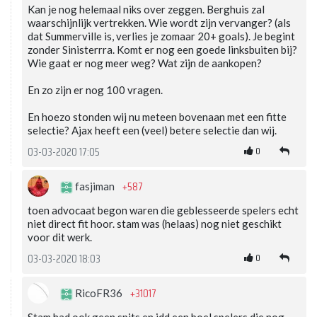
Kan je nog helemaal niks over zeggen. Berghuis zal
waarschijnlijk vertrekken. Wie wordt zijn vervanger? (als
dat Summerville is, verlies je zomaar 20+ goals). Je begint
zonder Sinisterrra. Komt er nog een goede linksbuiten bij?
Wie gaat er nog meer weg? Wat zijn de aankopen?
En zo zijn er nog 100 vragen.
En hoezo stonden wij nu meteen bovenaan met een fitte
selectie? Ajax heeft een (veel) betere selectie dan wij.
0
03-03-2020 17:05
+587
fasjiman
toen advocaat begon waren die geblesseerde spelers echt
niet direct fit hoor. stam was (helaas) nog niet geschikt
voor dit werk.
0
03-03-2020 18:03
+31017
RicoFR36
Stam had ook geen spits en idd een boel spelers die nog