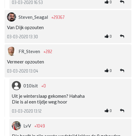
0
03-03-2020 16:53
+29367
Steven_Seagal
Van Dijk opzouten
0
03-03-2020 13:30
+282
FR_Steven
Vermeer opzouten
0
03-03-2020 13:04
+0
010isit
Uit je winterslaap gekomen? Hahaha
Die is al een tijdje weg hoor
0
03-03-2020 13:12
+1049
LvV
Die heeft in zijn eerste wedstrijd lekker de 0 gehouden