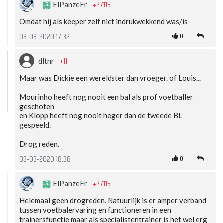
+27115
ElPanzeFr
Omdat hij als keeper zelf niet indrukwekkend was/is
0
03-03-2020 17:32
+11
dltnr
Maar was Dickie een wereldster dan vroeger. of Louis...
Mourinho heeft nog nooit een bal als prof voetballer
geschoten
en Klopp heeft nog nooit hoger dan de tweede BL
gespeeld.
Drog reden.
0
03-03-2020 18:38
+27115
ElPanzeFr
Helemaal geen drogreden. Natuurlijk is er amper verband
tussen voetbalervaring en functioneren in een
trainersfunctie maar als specialistentrainer is het wel erg