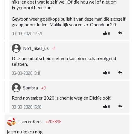
niks; en doet wat ie zelf wel. Of die nou wel of niet om
Feyenoord heen kan.
Gewoon weer goedkope bullshit van deze man die zichzelf
graag hoort lullen. Makkelijk scoren zo. Opendeur2.0
0
03-03-2020 12:59
+1
No1_likes_us
Dick neemt afscheid met een kampioenschap volgend
seizoen.
0
03-03-2020 13:11
+0
Sombra
Rond november 2020 is chemie weg en Dickie ook!
0
03-03-2020 16:10
+205896
IJzerenKees
ja en nu kokcu nog