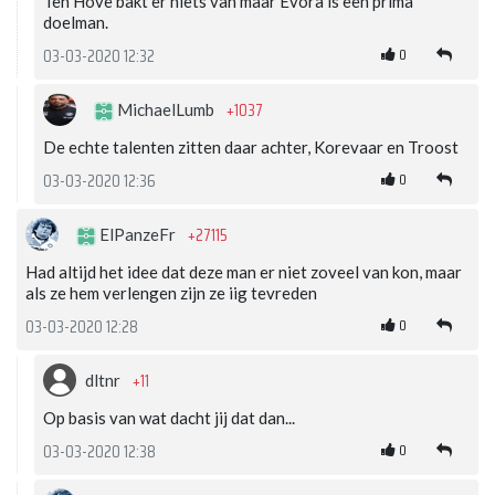
Ten Hove bakt er niets van maar Evora is een prima
doelman.
0
03-03-2020 12:32
+1037
MichaelLumb
De echte talenten zitten daar achter, Korevaar en Troost
0
03-03-2020 12:36
+27115
ElPanzeFr
Had altijd het idee dat deze man er niet zoveel van kon, maar
als ze hem verlengen zijn ze iig tevreden
0
03-03-2020 12:28
+11
dltnr
Op basis van wat dacht jij dat dan...
0
03-03-2020 12:38