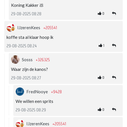
Koning Kakker 💩
0
29-08-2025 08:28
+205541
IJzerenKees
koffie sta al klaar hoop ik
1
29-08-2025 08:24
+326325
Sosss
Waar zijn de kanos?
0
29-08-2025 08:27
+9428
FredNooye
We willen een sprits
0
29-08-2025 08:29
+205541
IJzerenKees