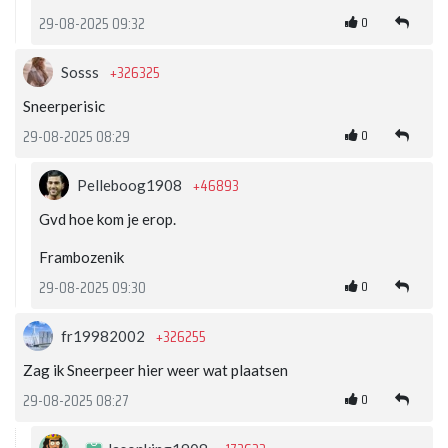
0
29-08-2025 09:32
+326325
Sosss
Sneerperisic
0
29-08-2025 08:29
+46893
Pelleboog1908
Gvd hoe kom je erop.
Frambozenik
0
29-08-2025 09:30
+326255
fr19982002
Zag ik Sneerpeer hier weer wat plaatsen
0
29-08-2025 08:27