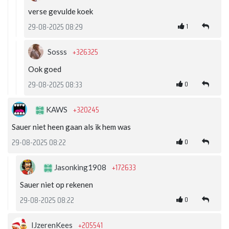
verse gevulde koek
1
29-08-2025 08:29
+326325
Sosss
Ook goed
0
29-08-2025 08:33
+320245
KAWS
Sauer niet heen gaan als ik hem was
0
29-08-2025 08:22
+172633
Jasonking1908
Sauer niet op rekenen
0
29-08-2025 08:22
+205541
IJzerenKees