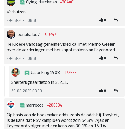
+364461
flying_dutchman
Verhuizen
0
29-08-2025 08:30
+99247
bonakalou7
Te Kloese vandaag geheime video call met Menno Geelen
over de vorderingen met het kapot maken van Feyenoord.
0
29-08-2025 08:30
+172633
Jasonking1908
Snelterugnaardetop in 3..2..1..
0
29-08-2025 08:30
+206584
marrecos
Op basis van de bookmaker odds, zoals de odds bij Tonybet,
is de kans dat PSV kampioen wordt zo'n 54.8%. Ajax en
Feyenoord volgen met een kans van 30.1% en 15.1%.