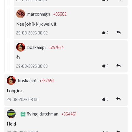
+85602
marconmgn
Nee joh ik kijk wel uit
0
29-08-2025 08:02
+257654
boskampi
👍
0
29-08-2025 08:03
+257654
boskampi
Lohgiez
0
29-08-2025 08:00
+364461
flying_dutchman
Held