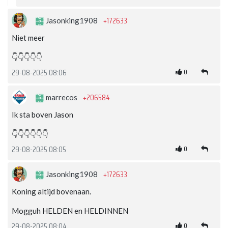
+172633
Jasonking1908
Niet meer
👇👇👇👇👇
0
29-08-2025 08:06
+206584
marrecos
Ik sta boven Jason
👇👇👇👇👇👇
0
29-08-2025 08:05
+172633
Jasonking1908
Koning altijd bovenaan.
Mogguh HELDEN en HELDINNEN
0
29-08-2025 08:04