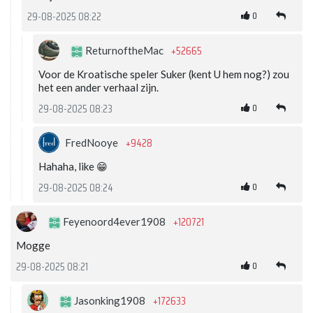
0
29-08-2025 08:22
+52665
ReturnoftheMac
Voor de Kroatische speler Suker (kent U hem nog?) zou
het een ander verhaal zijn.
0
29-08-2025 08:23
+9428
FredNooye
Hahaha, like 😁
0
29-08-2025 08:24
+120721
Feyenoord4ever1908
Mogge
0
29-08-2025 08:21
+172633
Jasonking1908