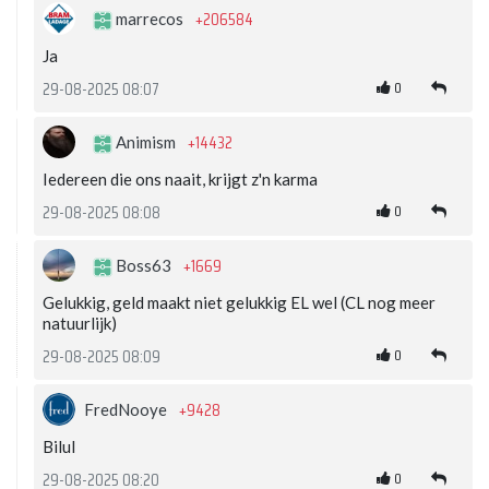
+206584
marrecos
Ja
0
29-08-2025 08:07
+14432
Animism
Iedereen die ons naait, krijgt z'n karma
0
29-08-2025 08:08
+1669
Boss63
Gelukkig, geld maakt niet gelukkig EL wel (CL nog meer
natuurlijk)
0
29-08-2025 08:09
+9428
FredNooye
Bilul
0
29-08-2025 08:20