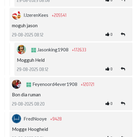
29-08-2025 08:06
+205541
IJzerenKees
moguh jason
0
29-08-2025 08:12
+172633
Jasonking1908
Mogguh Held
0
29-08-2025 08:12
+120721
Feyenoord4ever1908
Bon dia ruman
0
29-08-2025 08:20
+9428
FredNooye
Mogge Hoogheid