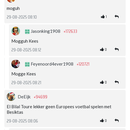
moguh
1
29-08-2025 08:10
+172633
Jasonking1908
Mogguh Kees
0
29-08-2025 08:12
+120721
Feyenoord4ever1908
Mogge Kees
0
29-08-2025 08:21
+94699
DeEijk
El Bilal Toure lekker geen Europees voetbal spelen met
Besiktas
0
29-08-2025 08:06