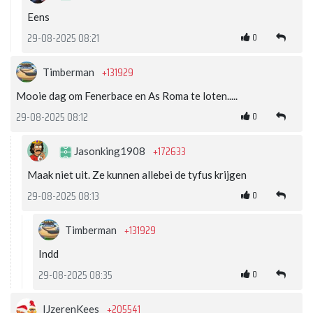
Eens
0
29-08-2025 08:21
+131929
Timberman
Mooie dag om Fenerbace en As Roma te loten.....
0
29-08-2025 08:12
+172633
Jasonking1908
Maak niet uit. Ze kunnen allebei de tyfus krijgen
0
29-08-2025 08:13
+131929
Timberman
Indd
0
29-08-2025 08:35
+205541
IJzerenKees