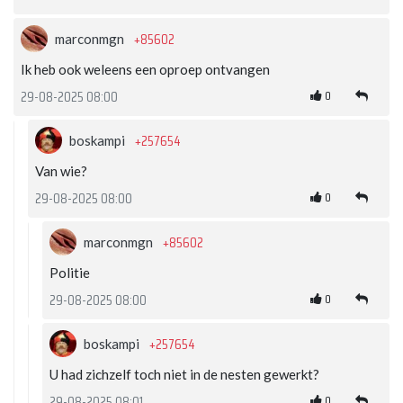
+85602
marconmgn
Ik heb ook weleens een oproep ontvangen
0
29-08-2025 08:00
+257654
boskampi
Van wie?
0
29-08-2025 08:00
+85602
marconmgn
Politie
0
29-08-2025 08:00
+257654
boskampi
U had zichzelf toch niet in de nesten gewerkt?
0
29-08-2025 08:01