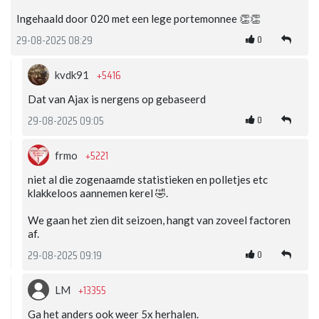
Ingehaald door 020 met een lege portemonnee 👏👏
0
29-08-2025 08:29
+5416
kvdk91
Dat van Ajax is nergens op gebaseerd
0
29-08-2025 09:05
+5221
frmo
niet al die zogenaamde statistieken en polletjes etc
klakkeloos aannemen kerel 🤣.
We gaan het zien dit seizoen, hangt van zoveel factoren
af.
0
29-08-2025 09:19
+13355
LM
Ga het anders ook weer 5x herhalen.