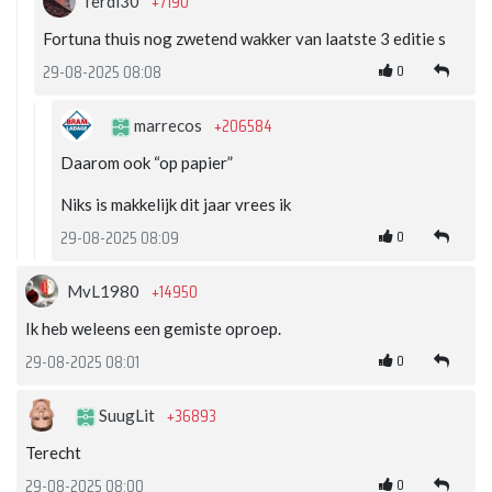
+7190
ferdi30
Fortuna thuis nog zwetend wakker van laatste 3 editie s
0
29-08-2025 08:08
+206584
marrecos
Daarom ook “op papier”
Niks is makkelijk dit jaar vrees ik
0
29-08-2025 08:09
+14950
MvL1980
Ik heb weleens een gemiste oproep.
0
29-08-2025 08:01
+36893
SuugLit
Terecht
0
29-08-2025 08:00