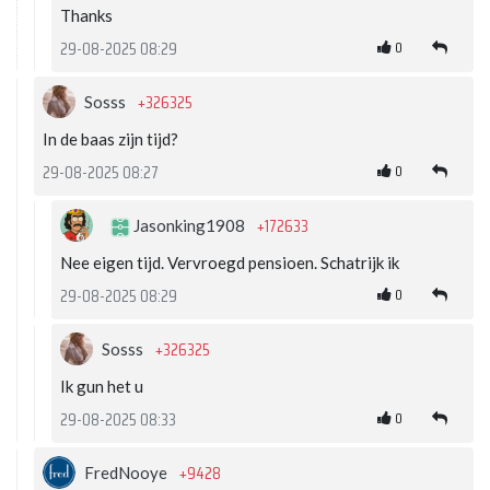
Thanks
0
29-08-2025 08:29
+326325
Sosss
In de baas zijn tijd?
0
29-08-2025 08:27
+172633
Jasonking1908
Nee eigen tijd. Vervroegd pensioen. Schatrijk ik
0
29-08-2025 08:29
+326325
Sosss
Ik gun het u
0
29-08-2025 08:33
+9428
FredNooye