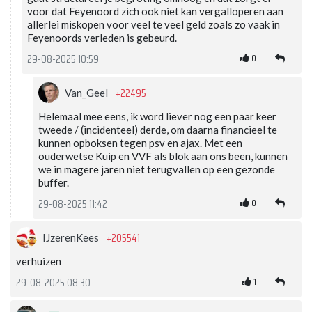
voor dat Feyenoord zich ook niet kan vergalloperen aan
allerlei miskopen voor veel te veel geld zoals zo vaak in
Feyenoords verleden is gebeurd.
0
29-08-2025 10:59
+22495
Van_Geel
Helemaal mee eens, ik word liever nog een paar keer
tweede / (incidenteel) derde, om daarna financieel te
kunnen opboksen tegen psv en ajax. Met een
ouderwetse Kuip en VVF als blok aan ons been, kunnen
we in magere jaren niet terugvallen op een gezonde
buffer.
0
29-08-2025 11:42
+205541
IJzerenKees
verhuizen
1
29-08-2025 08:30