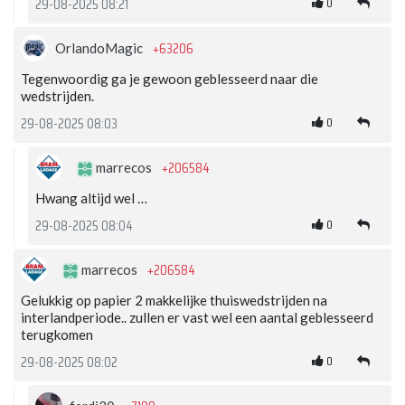
0
29-08-2025 08:21
+63206
OrlandoMagic
Tegenwoordig ga je gewoon geblesseerd naar die
wedstrijden.
0
29-08-2025 08:03
+206584
marrecos
Hwang altijd wel …
0
29-08-2025 08:04
+206584
marrecos
Gelukkig op papier 2 makkelijke thuiswedstrijden na
interlandperiode.. zullen er vast wel een aantal geblesseerd
terugkomen
0
29-08-2025 08:02