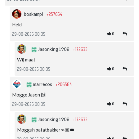
+257654
boskampi
Held
0
29-08-2025 08:05
+172633
Jasonking1908
Wij maat
0
29-08-2025 08:05
+206584
marrecos
Mogge Jason 🙌
0
29-08-2025 08:05
+172633
Jasonking1908
Mogguh patatbakker👊🏽👑
0