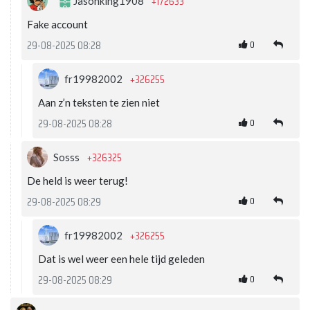
+172633
Jasonking1908
Fake account
0
29-08-2025 08:28
+326255
fr19982002
Aan z’n teksten te zien niet
0
29-08-2025 08:28
+326325
Sosss
De held is weer terug!
0
29-08-2025 08:29
+326255
fr19982002
Dat is wel weer een hele tijd geleden
0
29-08-2025 08:29