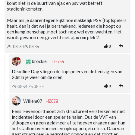
komt niet in de buurt van ajax en psv wat betreft
stadioninkomsten.
Maar als je daarentegen kijkt hoe makkelijk PSV (top)spelers
haalt, dan is dat wel jaloersmakend. Iedereen die hoopt op
een kampioenschap, moet toch nog wel even wachten. Het
wordt gewoon een gevecht met ajax om plek 2.
0
29-08-2025 08:34
+135754
brockie
Deadline Day vliegen de topspelers en de bedragen van
20mln je weer om de oren
0
29-08-2025 08:53
+12079
Willem07
Eens, Feyenoord moet zich structureel versterken en niet
incidenteel door een speler te halen. Dus de VVF van
uitkopen en geen geld meer af te hoeven dragen naar hun,
het stadion overnemen en opknappen, etcetera. Daarvan
gaat structureel je begroting omhoog en dat zorgt er