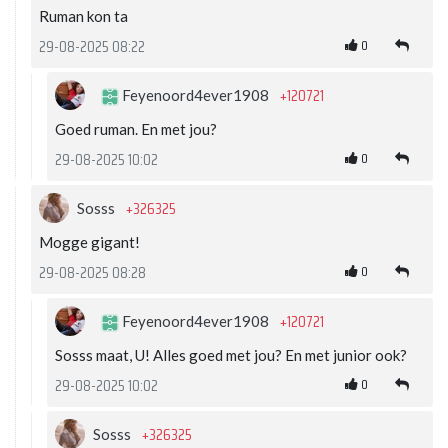
Ruman kon ta
0
29-08-2025 08:22
+120721
Feyenoord4ever1908
Goed ruman. En met jou?
0
29-08-2025 10:02
+326325
Sosss
Mogge gigant!
0
29-08-2025 08:28
+120721
Feyenoord4ever1908
Sosss maat, U! Alles goed met jou? En met junior ook?
0
29-08-2025 10:02
+326325
Sosss