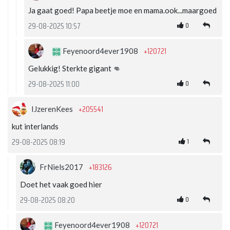
Ja gaat goed! Papa beetje moe en mama.ook...maargoed
0
29-08-2025 10:57
+120721
Feyenoord4ever1908
Gelukkig! Sterkte gigant 👊
0
29-08-2025 11:00
+205541
IJzerenKees
kut interlands
1
29-08-2025 08:19
+183126
FrNiels2017
Doet het vaak goed hier
0
29-08-2025 08:20
+120721
Feyenoord4ever1908