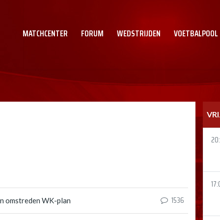
MATCHCENTER
FORUM
WEDSTRIJDEN
VOETBALPOOL
VR
20
17:
1536
ken omstreden WK-plan