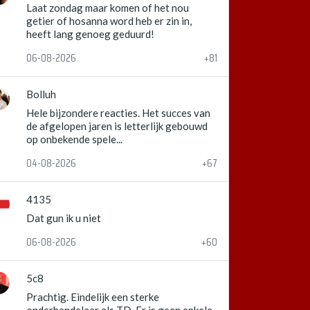
Laat zondag maar komen of het nou
getier of hosanna word heb er zin in,
heeft lang genoeg geduurd!
06-08-2026
+81
Bolluh
Hele bijzondere reacties. Het succes van
de afgelopen jaren is letterlijk gebouwd
op onbekende spele...
04-08-2026
+67
4135
Dat gun ik u niet
06-08-2026
+60
5c8
Prachtig. Eindelijk een sterke