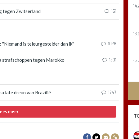
14:
161
g tegen Zwitserland
13:
1028
'Niemand is teleurgestelder dan ik''
1201
na strafschoppen tegen Marokko
12:
1747
 late dreun van Brazilië
Lees meer
T
Delen op Facebook
Delen op Twitter
Delen via Mail
Delen via lin