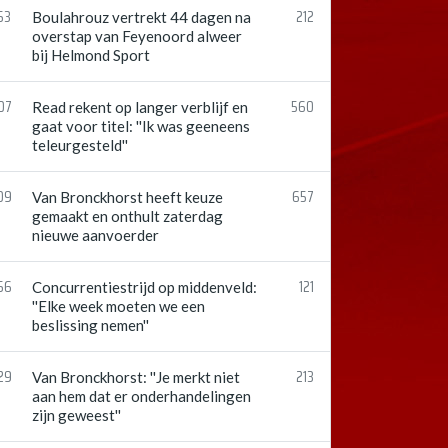
53
212
Boulahrouz vertrekt 44 dagen na
overstap van Feyenoord alweer
bij Helmond Sport
07
560
Read rekent op langer verblijf en
gaat voor titel: ''Ik was geeneens
teleurgesteld''
09
657
Van Bronckhorst heeft keuze
gemaakt en onthult zaterdag
nieuwe aanvoerder
56
121
Concurrentiestrijd op middenveld:
''Elke week moeten we een
beslissing nemen''
29
213
Van Bronckhorst: ''Je merkt niet
aan hem dat er onderhandelingen
zijn geweest''