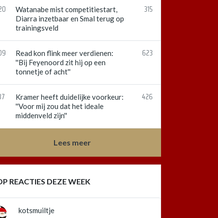
20
315
Watanabe mist competitiestart,
Diarra inzetbaar en Smal terug op
trainingsveld
09
623
Read kon flink meer verdienen:
''Bij Feyenoord zit hij op een
tonnetje of acht''
37
426
Kramer heeft duidelijke voorkeur:
''Voor mij zou dat het ideale
middenveld zijn''
Lees meer
OP REACTIES DEZE WEEK
kotsmuiltje
k