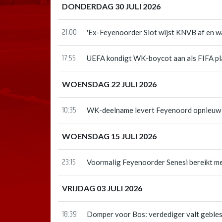
DONDERDAG 30 JULI 2026
21:00
'Ex-Feyenoorder Slot wijst KNVB af en wa
17:55
UEFA kondigt WK-boycot aan als FIFA pla
WOENSDAG 22 JULI 2026
10:35
WK-deelname levert Feyenoord opnieuw 
WOENSDAG 15 JULI 2026
23:15
Voormalig Feyenoorder Senesi bereikt me
VRIJDAG 03 JULI 2026
18:39
Domper voor Bos: verdediger valt geble