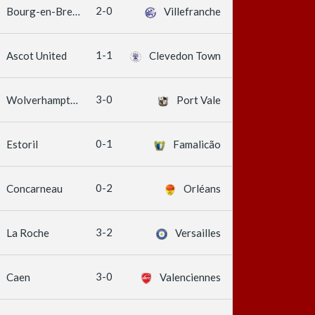
2-0
Bourg-en-Bresse
Villefranche
1-1
Ascot United
Clevedon Town
3-0
Wolverhampton Wanderers
Port Vale
0-1
Estoril
Famalicão
0-2
Concarneau
Orléans
3-2
La Roche
Versailles
3-0
Caen
Valenciennes