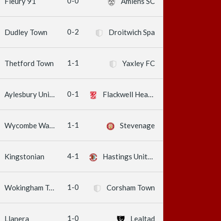
0-0
Fleury 91
Amiens SC
0-2
Dudley Town
Droitwich Spa
1-1
Thetford Town
Yaxley FC
0-1
Aylesbury United
Flackwell Heath FC
1-1
Wycombe Wanderers
Stevenage
4-1
Kingstonian
Hastings United
1-0
Wokingham Town
Corsham Town
1-0
Llanera
Lealtad