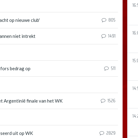
16:
805
cht op nieuwe club'
16:
1491
nnen niet intrekt
15:
511
fors bedrag op
14:
1526
t Argentinië finale van het WK
14:
2829
sseerd uit op WK