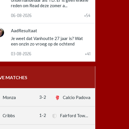
onderhandelaar als TD. Er is geen enkele
reden om Read deze zomer a...
06-08-2026
+54
AadResultaat
Je weet dat Vanhoutte 27 jaar is? Wat
een onzin zo vroeg op de ochtend
03-08-2026
+41
IVE MATCHES
3-2
Monza
Calcio Padova
1-2
Cribbs
Fairford Town FC