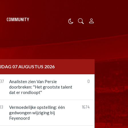
COMMUNITY
IJDAG 07 AUGUSTUS 2026
:37
0
Analisten zien Van Persie
doorbreken: ''Het grootste talent
dat er rondloopt''
03
1674
Vermoedelijke opstelling: één
gedwongen wijziging bij
Feyenoord