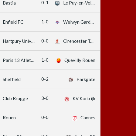
0-1
Bastia
Le Puy-en-Velay
1-0
Enfield FC
Welwyn Garden City
0-0
Hartpury University
Cirencester Town
1-0
Paris 13 Atletico
Quevilly Rouen
0-2
Sheffield
Parkgate
3-0
Club Brugge
KV Kortrijk
0-0
Rouen
Cannes