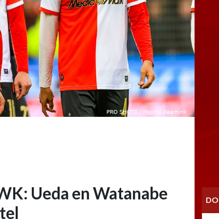
 WK: Ueda en Watanabe
DO
tel