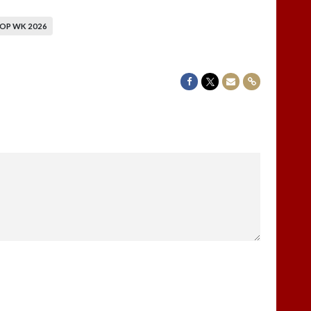
OP WK 2026
Delen op Facebook
Delen op Twitter
Delen via Mail
Delen via link