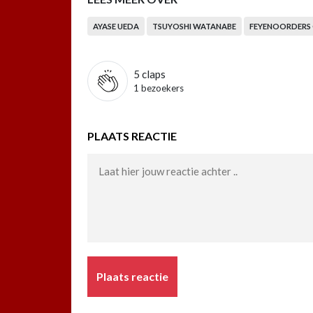
AYASE UEDA
TSUYOSHI WATANABE
FEYENOORDERS 
5
claps
1 bezoekers
PLAATS REACTIE
Plaats reactie