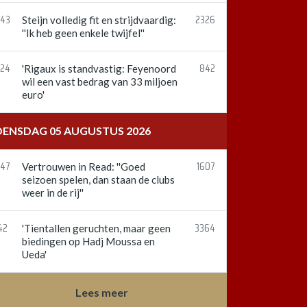
:43
2326
Steijn volledig fit en strijdvaardig:
''Ik heb geen enkele twijfel''
:24
842
'Rigaux is standvastig: Feyenoord
wil een vast bedrag van 33 miljoen
euro'
ENSDAG 05 AUGUSTUS 2026
:47
1607
Vertrouwen in Read: ''Goed
seizoen spelen, dan staan de clubs
weer in de rij''
42
3364
'Tientallen geruchten, maar geen
biedingen op Hadj Moussa en
Ueda'
Lees meer