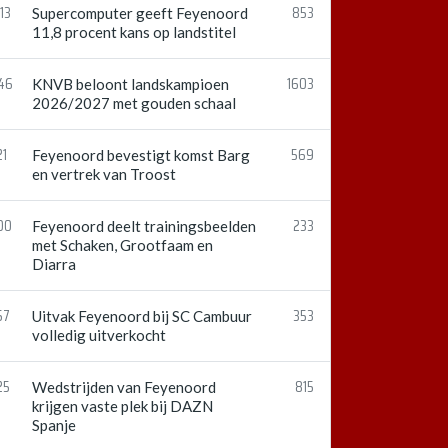
13
853
Supercomputer geeft Feyenoord
11,8 procent kans op landstitel
:46
1603
KNVB beloont landskampioen
2026/2027 met gouden schaal
21
569
Feyenoord bevestigt komst Barg
en vertrek van Troost
00
233
Feyenoord deelt trainingsbeelden
met Schaken, Grootfaam en
Diarra
57
353
Uitvak Feyenoord bij SC Cambuur
volledig uitverkocht
25
815
Wedstrijden van Feyenoord
krijgen vaste plek bij DAZN
Spanje