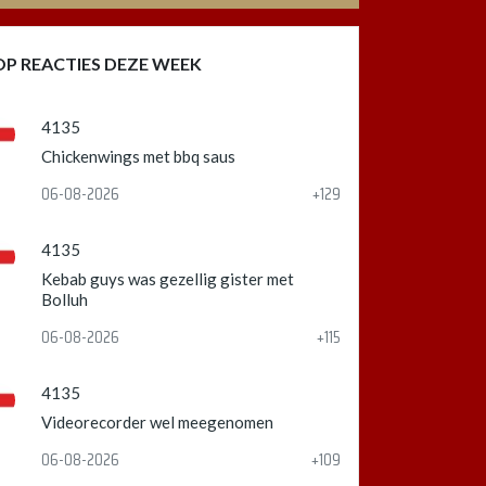
OP REACTIES DEZE WEEK
4135
Chickenwings met bbq saus
06-08-2026
+129
4135
Kebab guys was gezellig gister met
Bolluh
06-08-2026
+115
4135
Videorecorder wel meegenomen
06-08-2026
+109