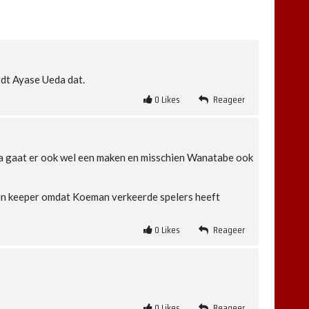
dt Ayase Ueda dat.
0
Likes
Reageer
a gaat er ook wel een maken en misschien Wanatabe ook
s en keeper omdat Koeman verkeerde spelers heeft
0
Likes
Reageer
0
Likes
Reageer