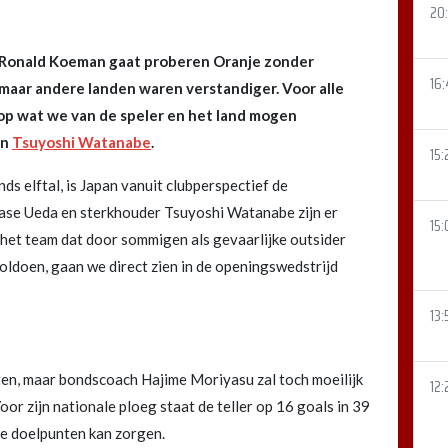
20:
 Ronald Koeman gaat proberen Oranje zonder
16
maar andere landen waren verstandiger. Voor alle
op wat we van de speler en het land mogen
n
Tsuyoshi Watanabe
.
15:
s elftal, is Japan vanuit clubperspectief de
yase Ueda en sterkhouder Tsuyoshi Watanabe zijn er
15:
ij het team dat door sommigen als gevaarlijke outsider
oldoen, gaan we direct zien in de openingswedstrijd
13:
ten, maar bondscoach Hajime Moriyasu zal toch moeilijk
12:
or zijn nationale ploeg staat de teller op 16 goals in 39
 de doelpunten kan zorgen.