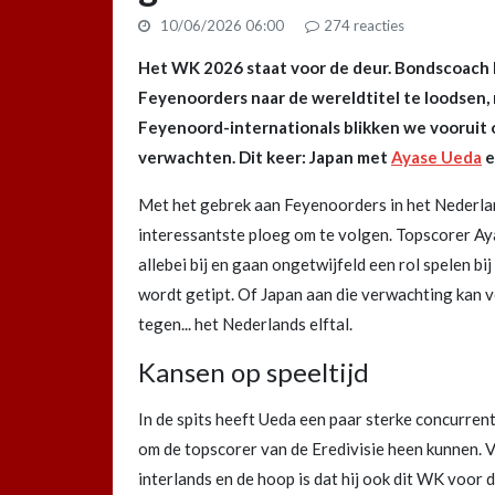
10/06/2026 06:00
274
reacties
Het WK 2026 staat voor de deur. Bondscoach
Feyenoorders naar de wereldtitel te loodsen, 
Feyenoord-internationals blikken we vooruit 
verwachten. Dit keer: Japan met
Ayase Ueda
e
Met het gebrek aan Feyenoorders in het Nederland
interessantste ploeg om te volgen. Topscorer A
allebei bij en gaan ongetwijfeld een rol spelen b
wordt getipt. Of Japan aan die verwachting kan v
tegen... het Nederlands elftal.
Kansen op speeltijd
In de spits heeft Ueda een paar sterke concurren
om de topscorer van de Eredivisie heen kunnen. Vo
interlands en de hoop is dat hij ook dit WK voor