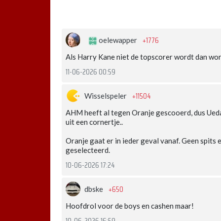
+1776
oelewapper
Als Harry Kane niet de topscorer wordt dan wor
11-06-2026 00:59
+11504
Wisselspeler
AHM heeft al tegen Oranje gescooerd, dus Ued
uit een cornertje..
Oranje gaat er in ieder geval vanaf. Geen spit
geselecteerd.
10-06-2026 17:24
+650
dbske
Hoofdrol voor de boys en cashen maar!