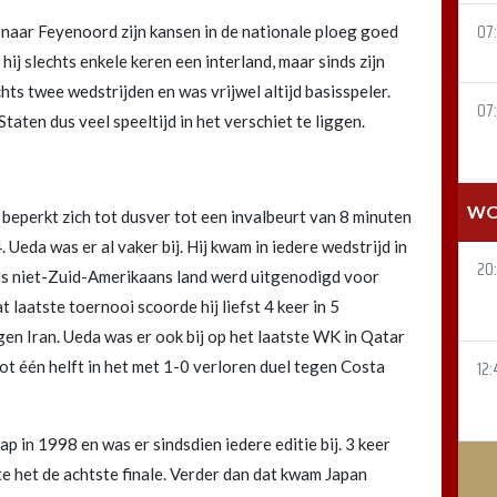
07
aar Feyenoord zijn kansen in de nationale ploeg goed
hij slechts enkele keren een interland, maar sinds zijn
chts twee wedstrijden en was vrijwel altijd basisspeler.
07
taten dus veel speeltijd in het verschiet te liggen.
WO
eperkt zich tot dusver tot een invalbeurt van 8 minuten
Ueda was er al vaker bij. Hij kwam in iedere wedstrijd in
20
ls niet-Zuid-Amerikaans land werd uitgenodigd voor
laatste toernooi scoorde hij liefst 4 keer in 5
gen Iran. Ueda was er ook bij op het laatste WK in Qatar
tot één helft in het met 1-0 verloren duel tegen Costa
12:
 in 1998 en was er sindsdien iedere editie bij. 3 keer
te het de achtste finale. Verder dan dat kwam Japan