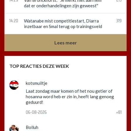
14:29
215
Van Bronckhorst: ''Je merkt niet aan hem
dat er onderhandelingen zijn geweest''
14:20
319
Watanabe mist competitiestart, Diarra
inzetbaar en Smal terug op trainingsveld
Lees meer
TOP REACTIES DEZE WEEK
kotsmuiltje
Laat zondag maar komen of het nou getier of
hosanna word heb er zin in, heeft lang genoeg
geduurd!
06-08-2026
+81
Bolluh