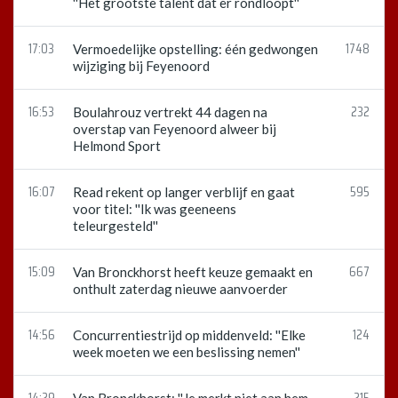
''Het grootste talent dat er rondloopt''
17:03
1748
Vermoedelijke opstelling: één gedwongen
wijziging bij Feyenoord
16:53
232
Boulahrouz vertrekt 44 dagen na
overstap van Feyenoord alweer bij
Helmond Sport
16:07
595
Read rekent op langer verblijf en gaat
voor titel: ''Ik was geeneens
teleurgesteld''
15:09
667
Van Bronckhorst heeft keuze gemaakt en
onthult zaterdag nieuwe aanvoerder
14:56
124
Concurrentiestrijd op middenveld: ''Elke
week moeten we een beslissing nemen''