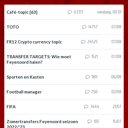
63317
vandaag, 00:01
Café-topic [63]
14757
07/08
TOTO
24525
07/08
FR12 Crypto currency topic
1521
07/08
TRANSFER TARGETS: Wie moet
Feyenoord halen?
1811
06/08
Sporten en Kasten
256
02/08
Football manager
3444
21/07
FIFA
105
15/07
Zomertransfers Feyenoord seizoen
2022/'23