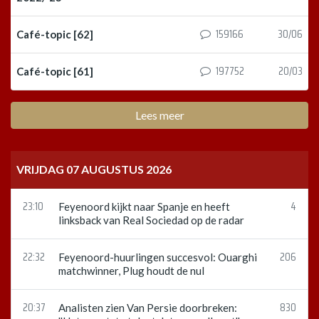
159166
30/06
Café-topic [62]
197752
20/03
Café-topic [61]
Lees meer
VRIJDAG 07 AUGUSTUS 2026
23:10
4
Feyenoord kijkt naar Spanje en heeft
linksback van Real Sociedad op de radar
22:32
206
Feyenoord-huurlingen succesvol: Ouarghi
matchwinner, Plug houdt de nul
20:37
830
Analisten zien Van Persie doorbreken: