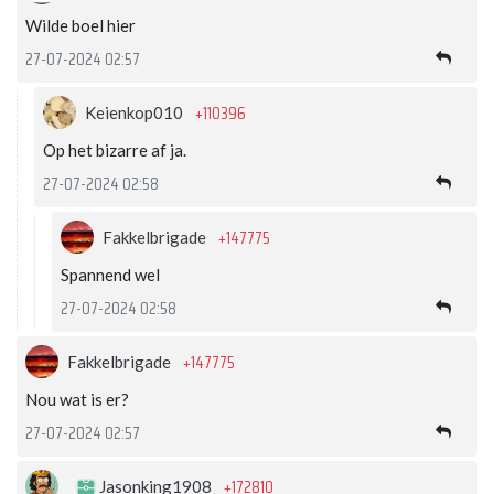
Wilde boel hier
27-07-2024 02:57
+110396
Keienkop010
Op het bizarre af ja.
27-07-2024 02:58
+147775
Fakkelbrigade
Spannend wel
27-07-2024 02:58
+147775
Fakkelbrigade
Nou wat is er?
27-07-2024 02:57
+172810
Jasonking1908