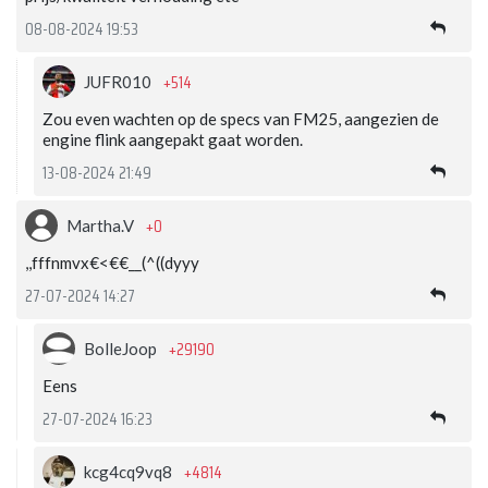
08-08-2024 19:53
+514
JUFR010
Zou even wachten op de specs van FM25, aangezien de
engine flink aangepakt gaat worden.
13-08-2024 21:49
+0
Martha.V
,,fffnmvx€<€€__(^((dyyy
27-07-2024 14:27
+29190
BolleJoop
Eens
27-07-2024 16:23
+4814
kcg4cq9vq8