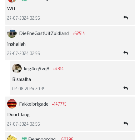
Wtf
27-07-2024 02:56
+62514
DieEneGastUitZuidland
inshallah
27-07-2024 02:56
+4814
kcg4cq9vq8
Bismalha
02-08-2024 20:39
+147775
Fakkelbrigade
Duurt lang
27-07-2024 02:56
+60796
Feyenoordqq