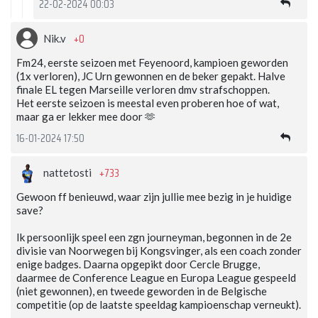
22-02-2024 00:03
+0
Nik.v
Fm24, eerste seizoen met Feyenoord, kampioen geworden
(1x verloren), JC Urn gewonnen en de beker gepakt. Halve
finale EL tegen Marseille verloren dmv strafschoppen.
Het eerste seizoen is meestal even proberen hoe of wat,
maar ga er lekker mee door 🫶
16-01-2024 17:50
+733
nattetosti
Gewoon ff benieuwd, waar zijn jullie mee bezig in je huidige
save?
Ik persoonlijk speel een zgn journeyman, begonnen in de 2e
divisie van Noorwegen bij Kongsvinger, als een coach zonder
enige badges. Daarna opgepikt door Cercle Brugge,
daarmee de Conference League en Europa League gespeeld
(niet gewonnen), en tweede geworden in de Belgische
competitie (op de laatste speeldag kampioenschap verneukt).