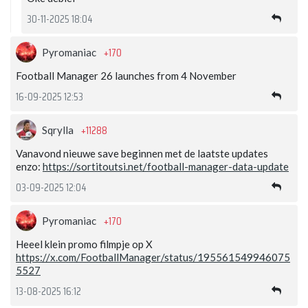
30-11-2025 18:04
+170
Pyromaniac
Football Manager 26 launches from 4 November
16-09-2025 12:53
+11288
Sqrylla
Vanavond nieuwe save beginnen met de laatste updates
enzo:
https://sortitoutsi.net/football-manager-data-update
03-09-2025 12:04
+170
Pyromaniac
Heeel klein promo filmpje op X
https://x.com/FootballManager/status/195561549946075
5527
13-08-2025 16:12