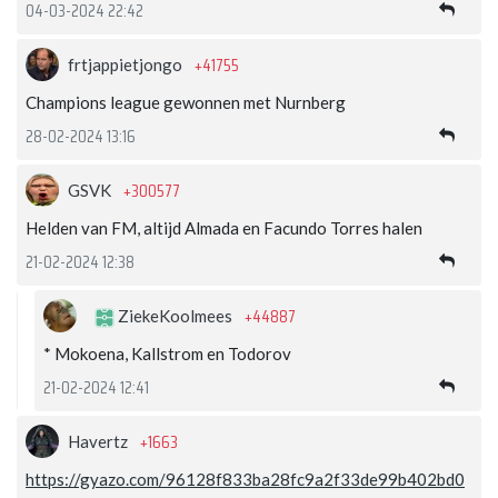
04-03-2024 22:42
+41755
frtjappietjongo
Champions league gewonnen met Nurnberg
28-02-2024 13:16
+300577
GSVK
Helden van FM, altijd Almada en Facundo Torres halen
21-02-2024 12:38
+44887
ZiekeKoolmees
* Mokoena, Kallstrom en Todorov
21-02-2024 12:41
+1663
Havertz
https://gyazo.com/96128f833ba28fc9a2f33de99b402bd0