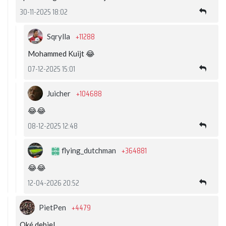
30-11-2025 18:02
+11288
Sqrylla
Mohammed Kuijt 😂
07-12-2025 15:01
+104688
Juicher
😂😂
08-12-2025 12:48
+364881
flying_dutchman
😂😂
12-04-2026 20:52
+4479
PietPen
Oké debiel