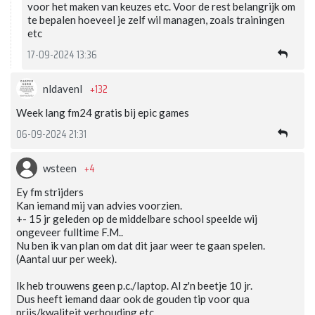
voor het maken van keuzes etc. Voor de rest belangrijk om
te bepalen hoeveel je zelf wil managen, zoals trainingen
etc
17-09-2024 13:36
+132
nldavenl
Week lang fm24 gratis bij epic games
06-09-2024 21:31
+4
wsteen
Ey fm strijders
Kan iemand mij van advies voorzien.
+- 15 jr geleden op de middelbare school speelde wij
ongeveer fulltime F.M..
Nu ben ik van plan om dat dit jaar weer te gaan spelen.
(Aantal uur per week).
Ik heb trouwens geen p.c./laptop. Al z'n beetje 10 jr.
Dus heeft iemand daar ook de gouden tip voor qua
prijs/kwaliteit verhouding etc