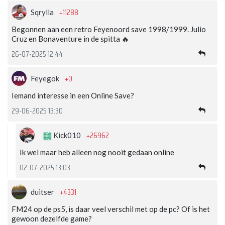
+11288
Sqrylla
Begonnen aan een retro Feyenoord save 1998/1999. Julio
Cruz en Bonaventure in de spitta 🔥
26-07-2025 12:44
+0
Feyegok
Iemand interesse in een Online Save?
29-06-2025 13:30
+26962
Kick010
Ik wel maar heb alleen nog nooit gedaan online
02-07-2025 13:03
+4331
duitser
FM24 op de ps5, is daar veel verschil met op de pc? Of is het
gewoon dezelfde game?