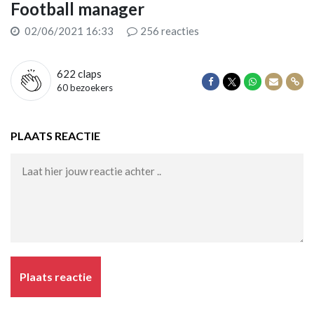
Football manager
02/06/2021 16:33
256
reacties
622
claps
Delen op Facebook
Delen op Twitter
Delen op Wha
Delen vi
Dele
60 bezoekers
PLAATS REACTIE
Plaats reactie