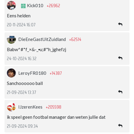
+26962
Kick010
Eens helden
20-11-2024 16:07
+62514
DieEneGastUitZuidland
Babw^#*f_×&-_▪︎u;#*h_jghefzj
24-10-2024 16:32
+14387
LeroyFR0180
Sanchoooooo ball
21-09-2024 13:37
+205598
IJzerenKees
ik speel geen footbal manager dan weten jullie dat
21-09-2024 09:34