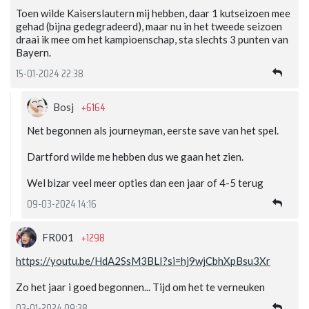
Toen wilde Kaiserslautern mij hebben, daar 1 kutseizoen mee
gehad (bijna gedegradeerd), maar nu in het tweede seizoen
draai ik mee om het kampioenschap, sta slechts 3 punten van
Bayern.
15-01-2024 22:38
+6164
Bosj
Net begonnen als journeyman, eerste save van het spel.
Dartford wilde me hebben dus we gaan het zien.
Wel bizar veel meer opties dan een jaar of 4-5 terug
09-03-2024 14:16
+1298
FR001
https://youtu.be/HdA2SsM3BLI?si=hj9wjCbhXpBsu3Xr
Zo het jaar i goed begonnen... Tijd om het te verneuken
03-01-2024 09:38