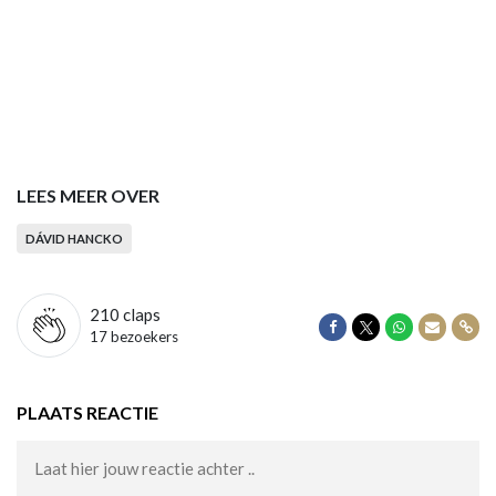
LEES MEER OVER
DÁVID HANCKO
210
claps
Delen op Facebook
Delen op Twitter
Delen op Wha
Delen vi
Dele
17 bezoekers
PLAATS REACTIE