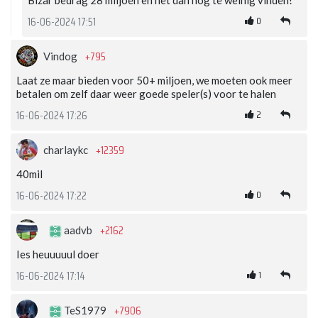
Bizar bedrag 28 miljoen en het dan nog te weinig vinden!
0
16-06-2024 17:51
+795
Vindog
Laat ze maar bieden voor 50+ miljoen, we moeten ook meer
betalen om zelf daar weer goede speler(s) voor te halen
2
16-06-2024 17:26
+12359
charlaykc
40mil
0
16-06-2024 17:22
+2162
aadvb
Ies heuuuuul doer
1
16-06-2024 17:14
+7906
TeS1979