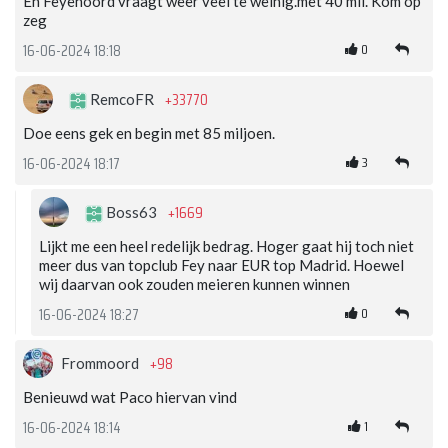
En Feyenoord vraagt weer veel te weinig.met 40 mil. Kom op
zeg
0
16-06-2024 18:18
+33770
RemcoFR
Doe eens gek en begin met 85 miljoen.
3
16-06-2024 18:17
+1669
Boss63
Lijkt me een heel redelijk bedrag. Hoger gaat hij toch niet
meer dus van topclub Fey naar EUR top Madrid. Hoewel
wij daarvan ook zouden meieren kunnen winnen
0
16-06-2024 18:27
+98
Frommoord
Benieuwd wat Paco hiervan vind
1
16-06-2024 18:14