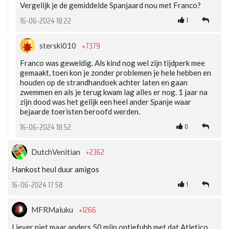
Vergelijk je de gemiddelde Spanjaard nou met Franco?
1
16-06-2024 18:22
+7379
sterski010
Franco was geweldig. Als kind nog wel zijn tijdperk mee
gemaakt, toen kon je zonder problemen je hele hebben en
houden op de strandhandoek achter laten en gaan
zwemmen en als je terug kwam lag alles er nog. 1 jaar na
zijn dood was het gelijk een heel ander Spanje waar
bejaarde toeristen beroofd werden.
0
16-06-2024 18:52
+2362
DutchVenitian
Hankost heul duur amigos
1
16-06-2024 17:58
+1266
MFRMaluku
Liever niet maar anders 50 mljn optiefuhh met dat Atletico