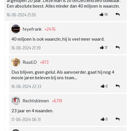
afgelopen 20 jaar. Deze man is zo ontzettend betrouwbaar.
Een absolute beest. Alles minder dan 40 miljoen is waanzin.
19
16-06-2024 21:26
+2476
feyefrank
40 miljoen is ook waanzin, hij is veel meer waard.
17
16-06-2024 21:39
+873
Ruud.D
Dus blijven, geen gelul. Als aanvoerder, gaat hij nog 4
mooie jaren beleven bij ons team...
0
16-06-2024 22:33
+6719
Rechtsbinnen
23 jaar en 4 maanden.
0
17-06-2024 06:31