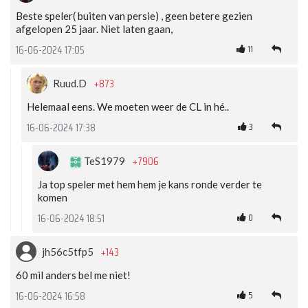
Beste speler( buiten van persie) , geen betere gezien
afgelopen 25 jaar. Niet laten gaan,
11
16-06-2024 17:05
+873
Ruud.D
Helemaal eens. We moeten weer de CL in hé..
3
16-06-2024 17:38
+7906
TeS1979
Ja top speler met hem hem je kans ronde verder te
komen
0
16-06-2024 18:51
+143
jh56c5tfp5
60 mil anders bel me niet!
5
16-06-2024 16:58