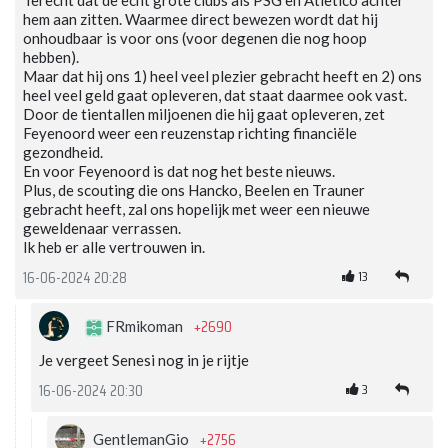
Terecht dat de echt grote clubs als PSG en Atletico achter
hem aan zitten. Waarmee direct bewezen wordt dat hij
onhoudbaar is voor ons (voor degenen die nog hoop
hebben).
Maar dat hij ons 1) heel veel plezier gebracht heeft en 2) ons
heel veel geld gaat opleveren, dat staat daarmee ook vast.
Door de tientallen miljoenen die hij gaat opleveren, zet
Feyenoord weer een reuzenstap richting financiële
gezondheid.
En voor Feyenoord is dat nog het beste nieuws.
Plus, de scouting die ons Hancko, Beelen en Trauner
gebracht heeft, zal ons hopelijk met weer een nieuwe
geweldenaar verrassen.
Ik heb er alle vertrouwen in.
13
16-06-2024 20:28
+2690
FRmikoman
Je vergeet Senesi nog in je rijtje
3
16-06-2024 20:30
+2756
GentlemanGio