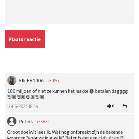
Plaats reactie
+50157
ElleFR1406
100 miljoen of niet ze kunnen het makkelijk betalen dagggg
👋🏽👋🏽👋🏽👋🏽
0
17-06-2024 18:54
+35621
Peterk
Groot doelwit lees ik. Wat nog ontbreekt zijn de bekende
woorden "voor weinig geld". Beter is dat een club uit de PL