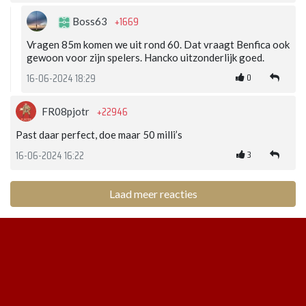
+1669
Boss63
Vragen 85m komen we uit rond 60. Dat vraagt Benfica ook
gewoon voor zijn spelers. Hancko uitzonderlijk goed.
0
16-06-2024 18:29
+22946
FR08pjotr
Past daar perfect, doe maar 50 milli’s
3
16-06-2024 16:22
Laad meer reacties