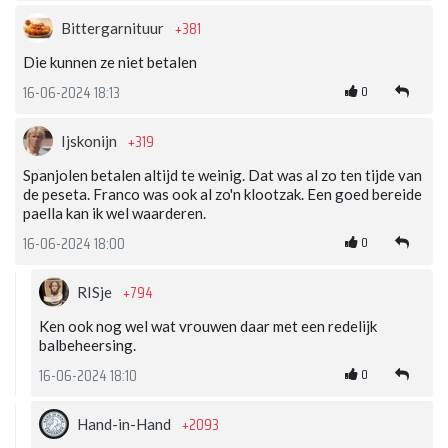
+381
Bittergarnituur
Die kunnen ze niet betalen
0
16-06-2024 18:13
+319
Ijskonijn
Spanjolen betalen altijd te weinig. Dat was al zo ten tijde van
de peseta. Franco was ook al zo'n klootzak. Een goed bereide
paella kan ik wel waarderen.
0
16-06-2024 18:00
+794
RISje
Ken ook nog wel wat vrouwen daar met een redelijk
balbeheersing.
0
16-06-2024 18:10
+2093
Hand-in-Hand