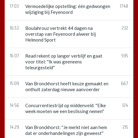
17:03
1748
Vermoedelijke opstelling: één gedwongen
wijziging bij Feyenoord
16:53
232
Boulahrouz vertrekt 44 dagen na
overstap van Feyenoord alweer bij
Helmond Sport
16:07
595
Read rekent op langer verblijf en gaat
voor titel: ''Ik was geeneens
teleurgesteld''
15:09
667
Van Bronckhorst heeft keuze gemaakt en
onthult zaterdag nieuwe aanvoerder
14:56
124
Concurrentiestrijd op middenveld: ''Elke
week moeten we een beslissing nemen''
14:29
215
Van Bronckhorst: ''Je merkt niet aan hem
dat er onderhandelingen zijn geweest''