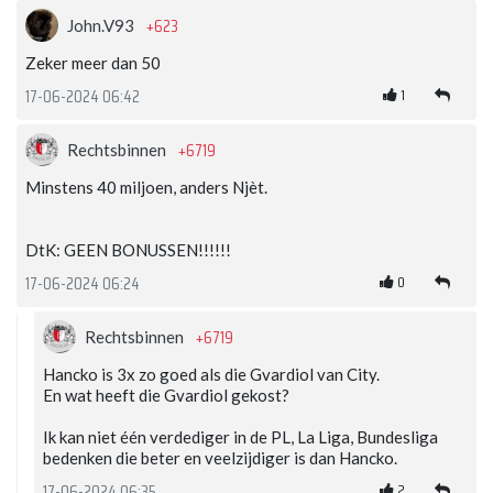
+623
John.V93
Zeker meer dan 50
1
17-06-2024 06:42
+6719
Rechtsbinnen
Minstens 40 miljoen, anders Njèt.
DtK: GEEN BONUSSEN!!!!!!
0
17-06-2024 06:24
+6719
Rechtsbinnen
Hancko is 3x zo goed als die Gvardiol van City.
En wat heeft die Gvardiol gekost?
Ik kan niet één verdediger in de PL, La Liga, Bundesliga
bedenken die beter en veelzijdiger is dan Hancko.
2
17-06-2024 06:35