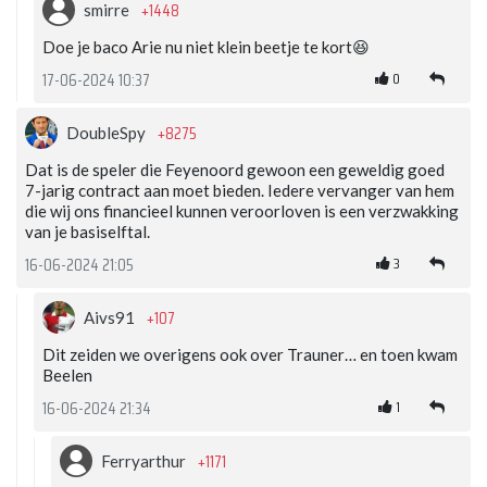
+1448
smirre
Doe je baco Arie nu niet klein beetje te kort😆
0
17-06-2024 10:37
+8275
DoubleSpy
Dat is de speler die Feyenoord gewoon een geweldig goed
7-jarig contract aan moet bieden. Iedere vervanger van hem
die wij ons financieel kunnen veroorloven is een verzwakking
van je basiselftal.
3
16-06-2024 21:05
+107
Aivs91
Dit zeiden we overigens ook over Trauner… en toen kwam
Beelen
1
16-06-2024 21:34
+1171
Ferryarthur