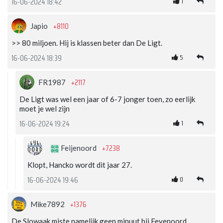
1
16-06-2024 18:42
+8110
Japio
>> 80 miljoen. Hij is klassen beter dan De Ligt.
5
16-06-2024 18:39
+2117
FR1987
De Ligt was wel een jaar of 6-7 jonger toen, zo eerlijk
moet je wel zijn
1
16-06-2024 19:24
+7238
Feijenoord
Klopt, Hancko wordt dit jaar 27.
0
16-06-2024 19:46
+1376
Mike7892
De Slowaak miste namelijk geen minuut bij Feyenoord