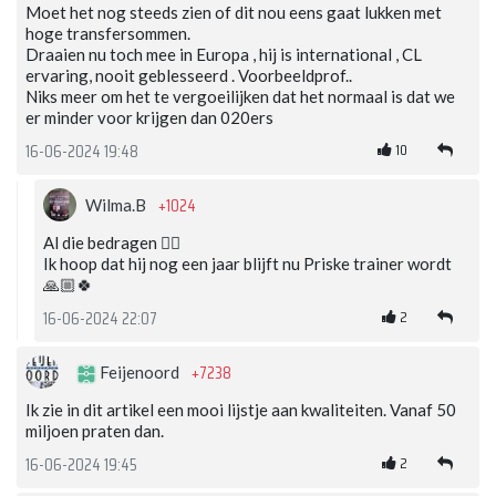
Moet het nog steeds zien of dit nou eens gaat lukken met
hoge transfersommen.
Draaien nu toch mee in Europa , hij is international , CL
ervaring, nooit geblesseerd . Voorbeeldprof..
Niks meer om het te vergoeilijken dat het normaal is dat we
er minder voor krijgen dan 020ers
10
16-06-2024 19:48
+1024
Wilma.B
Al die bedragen 😵‍💫
Ik hoop dat hij nog een jaar blijft nu Priske trainer wordt
🙏🏼🍀
2
16-06-2024 22:07
+7238
Feijenoord
Ik zie in dit artikel een mooi lijstje aan kwaliteiten. Vanaf 50
miljoen praten dan.
2
16-06-2024 19:45