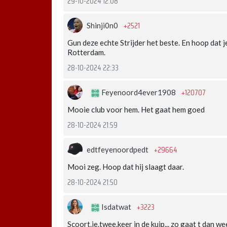
29-10-2024 12:08
+2521
Shinji0n0
Gun deze echte Strijder het beste. En hoop dat 
Rotterdam.
28-10-2024 22:33
+120707
Feyenoord4ever1908
Mooie club voor hem. Het gaat hem goed
28-10-2024 21:59
+29664
edtfeyenoordpedt
Mooi zeg. Hoop dat hij slaagt daar.
28-10-2024 21:50
+3223
Isdatwat
Scoort.ie.twee.keer in de kuip... zo gaat t dan we