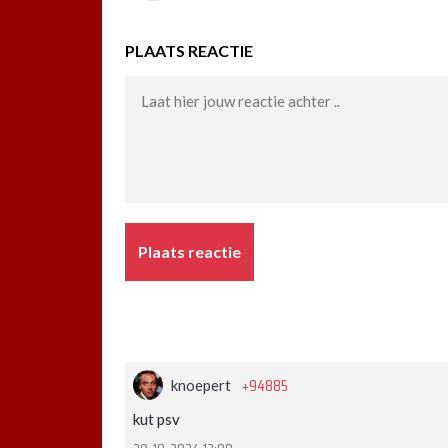
PLAATS REACTIE
Plaats reactie
+94885
knoepert
kut psv