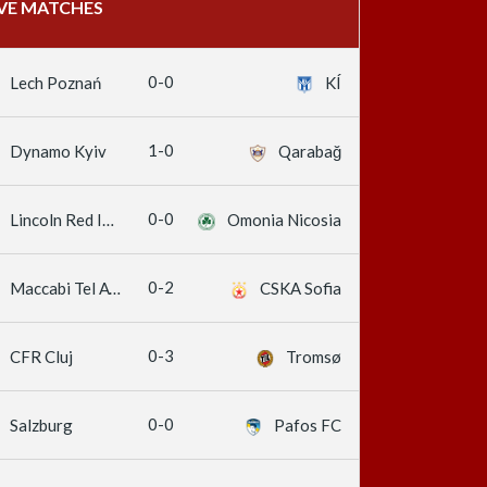
IVE MATCHES
0-0
Lech Poznań
KÍ
1-0
Dynamo Kyiv
Qarabağ
0-0
Lincoln Red Imps
Omonia Nicosia
0-2
Maccabi Tel Aviv
CSKA Sofia
0-3
CFR Cluj
Tromsø
0-0
Salzburg
Pafos FC