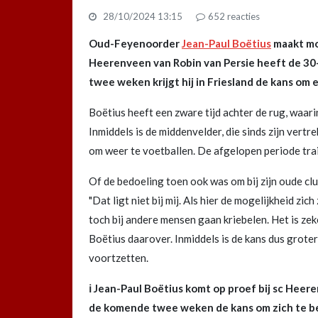
28/10/2024 13:15
652
reacties
Oud-Feyenoorder
Jean-Paul Boëtius
maakt mog
Heerenveen van Robin van Persie heeft de 3
twee weken krijgt hij in Friesland de kans om 
Boëtius heeft een zware tijd achter de rug, waari
Inmiddels is de middenvelder, die sinds zijn vert
om weer te voetballen. De afgelopen periode tra
Of de bedoeling toen ook was om bij zijn oude club
"Dat ligt niet bij mij. Als hier de mogelijkheid zi
toch bij andere mensen gaan kriebelen. Het is ze
Boëtius daarover. Inmiddels is de kans dus groter
voortzetten.
ℹ Jean-Paul Boëtius komt op proef bij sc Heer
de komende twee weken de kans om zich te be