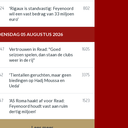
:24
802
'Rigaux is standvastig: Feyenoord
wil een vast bedrag van 33 miljoen
euro'
ENSDAG 05 AUGUSTUS 2026
:47
1605
Vertrouwen in Read: ''Goed
seizoen spelen, dan staan de clubs
weer in de rij''
42
3375
'Tientallen geruchten, maar geen
biedingen op Hadj Moussa en
Ueda'
47
1523
'AS Roma haakt af voor Read:
Feyenoord houdt vast aan ruim
dertig miljoen'
Lees meer