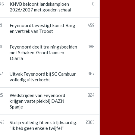
:46
0
KNVB beloont landskampioen
2026/2027 met gouden schaal
21
459
Feyenoord bevestigt komst Barg
en vertrek van Troost
00
186
Feyenoord deelt trainingsbeelden
met Schaken, Grootfaam en
Diarra
57
367
Uitvak Feyenoord bij SC Cambuur
volledig uitverkocht
25
824
Wedstrijden van Feyenoord
krijgen vaste plek bij DAZN
Spanje
:43
2365
Steijn volledig fit en strijdvaardig:
''Ik heb geen enkele twijfel''