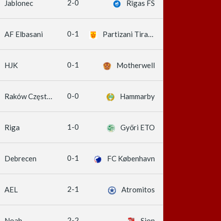
2-0
Jablonec
Rīgas FS
0-1
AF Elbasani
Partizani Tirana
0-1
HJK
Motherwell
0-0
Raków Częstochowa
Hammarby
1-0
Riga
Győri ETO
0-1
Debrecen
FC København
2-1
AEL
Atromitos
2-2
Noah
Sion