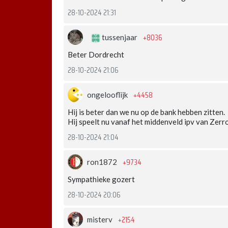
28-10-2024 21:31
+8036
tussenjaar
Beter Dordrecht
28-10-2024 21:06
+4458
ongelooflijk
Hij is beter dan we nu op de bank hebben zitten.
Hij speelt nu vanaf het middenveld ipv van Zerro
28-10-2024 21:04
+9734
ron1872
Sympathieke gozert
28-10-2024 20:06
+2154
misterv