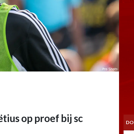
ius op proef bij sc
DO