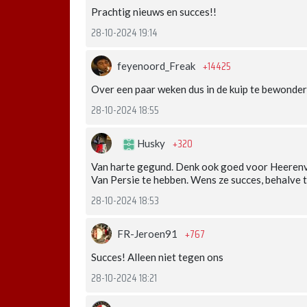
Prachtig nieuws en succes!!
28-10-2024 19:14
+14425
feyenoord_Freak
Over een paar weken dus in de kuip te bewonder
28-10-2024 18:55
+320
Husky
Van harte gegund. Denk ook goed voor Heerenv
Van Persie te hebben. Wens ze succes, behalve t
28-10-2024 18:53
+767
FR-Jeroen91
Succes! Alleen niet tegen ons
28-10-2024 18:21