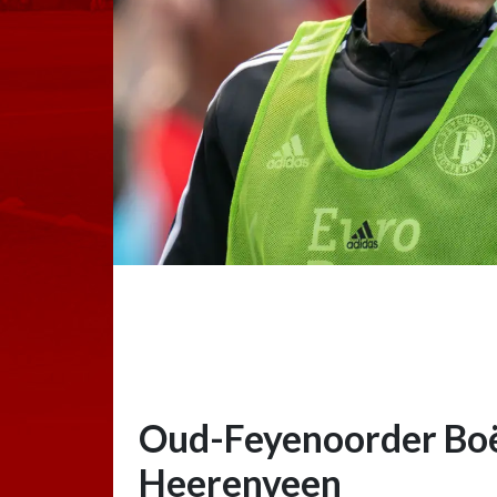
Oud-Feyenoorder Boët
Heerenveen