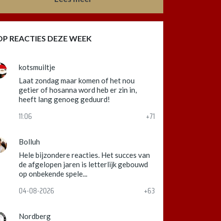
OP REACTIES DEZE WEEK
kotsmuiltje
Laat zondag maar komen of het nou
getier of hosanna word heb er zin in,
heeft lang genoeg geduurd!
11:06
+71
Bolluh
Hele bijzondere reacties. Het succes van
de afgelopen jaren is letterlijk gebouwd
op onbekende spele...
04-08-2026
+63
Nordberg