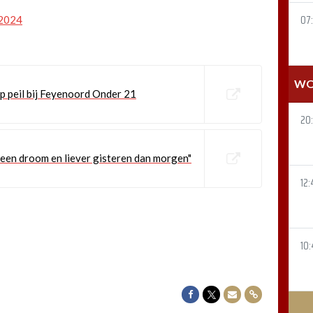
07
 2024
WO
op peil bij Feyenoord Onder 21
20
 een droom en liever gisteren dan morgen"
12:
10:
Delen op Facebook
Delen op Twitter
Delen via Mail
Delen via link