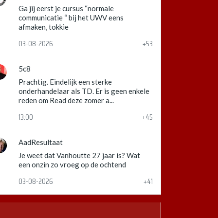
Ga jij eerst je cursus “normale
communicatie “ bij het UWV eens
afmaken, tokkie
03-08-2026
+53
5c8
Prachtig. Eindelijk een sterke
onderhandelaar als TD. Er is geen enkele
reden om Read deze zomer a...
13:00
+45
AadResultaat
Je weet dat Vanhoutte 27 jaar is? Wat
een onzin zo vroeg op de ochtend
03-08-2026
+41