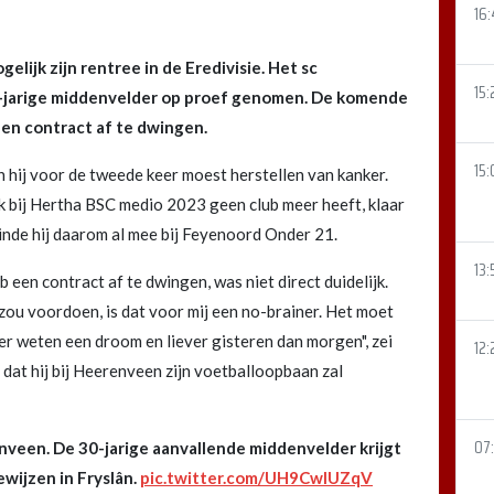
16
elijk zijn rentree in de Eredivisie. Het sc
15:
0-jarige middenvelder op proef genomen. De komende
een contract af te dwingen.
15:
n hij voor de tweede keer moest herstellen van kanker.
rek bij Hertha BSC medio 2023 geen club meer heeft, klaar
inde hij daarom al mee bij Feyenoord Onder 21.
13:
 een contract af te dwingen, was niet direct duidelijk.
ch zou voordoen, is dat voor mij een no-brainer. Het moet
ker weten een droom en liever gisteren dan morgen", zei
12:
 dat hij bij Heerenveen zijn voetballoopbaan zal
07
enveen. De 30-jarige aanvallende middenvelder krijgt
wijzen in Fryslân.
pic.twitter.com/UH9CwlUZqV