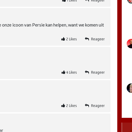
1
Likes
Reageer
je onze icoon van Persie kan helpen, want we komen uit
2
Likes
Reageer
4
Likes
Reageer
2
Likes
Reageer
er