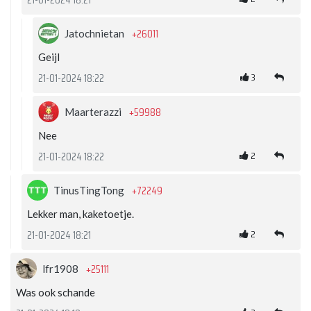
+26011
Jatochnietan
Geijl
3
21-01-2024 18:22
+59988
Maarterazzi
Nee
2
21-01-2024 18:22
+72249
TinusTingTong
Lekker man, kaketoetje.
2
21-01-2024 18:21
+25111
lfr1908
Was ook schande