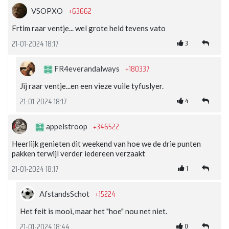
+63662
VSOPXO
Frtim raar ventje... wel grote held tevens vato
3
21-01-2024 18:17
+180337
FR4everandalways
Jij raar ventje...en een vieze vuile tyfuslyer.
4
21-01-2024 18:17
+346522
appelstroop
Heerlijk genieten dit weekend van hoe we de drie punten
pakken terwijl verder iedereen verzaakt
1
21-01-2024 18:17
+15224
AfstandsSchot
Het feit is mooi, maar het "hoe" nou net niet.
0
21-01-2024 18:44