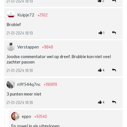
2
21-01-2024 18:19
+21122
Kuipje72
Brobief
1
21-01-2024 18:19
+9848
Verstappen
Joodse commentator wel op dreef. Brubbie kon niet veel
zachter passen
4
21-01-2024 18:18
+190819
n9f544q7nc
3 punten meer niet
4
21-01-2024 18:18
+93540
eppo
En zowel in als uitgelopen.