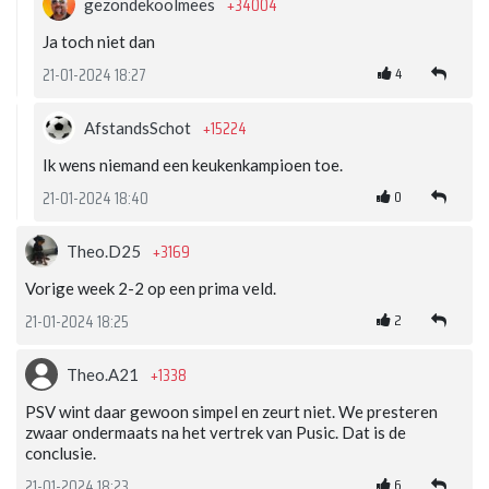
+34004
gezondekoolmees
Ja toch niet dan
4
21-01-2024 18:27
+15224
AfstandsSchot
Ik wens niemand een keukenkampioen toe.
0
21-01-2024 18:40
+3169
Theo.D25
Vorige week 2-2 op een prima veld.
2
21-01-2024 18:25
+1338
Theo.A21
PSV wint daar gewoon simpel en zeurt niet. We presteren
zwaar ondermaats na het vertrek van Pusic. Dat is de
conclusie.
6
21-01-2024 18:23