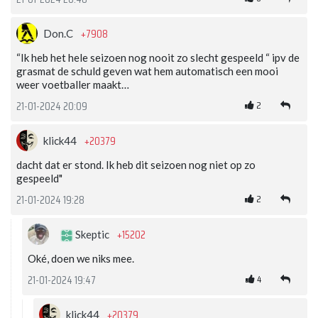
+7908
Don.C
“Ik heb het hele seizoen nog nooit zo slecht gespeeld “ ipv de
grasmat de schuld geven wat hem automatisch een mooi
weer voetballer maakt…
2
21-01-2024 20:09
+20379
klick44
dacht dat er stond. Ik heb dit seizoen nog niet op zo
gespeeld"
2
21-01-2024 19:28
+15202
Skeptic
Oké, doen we niks mee.
4
21-01-2024 19:47
+20379
klick44