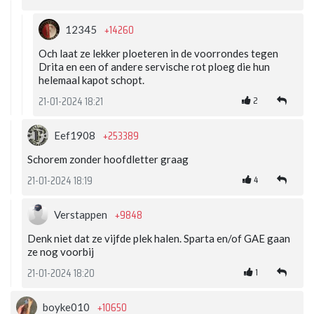
+14260
12345
Och laat ze lekker ploeteren in de voorrondes tegen
Drita en een of andere servische rot ploeg die hun
helemaal kapot schopt.
2
21-01-2024 18:21
+253389
Eef1908
Schorem zonder hoofdletter graag
4
21-01-2024 18:19
+9848
Verstappen
Denk niet dat ze vijfde plek halen. Sparta en/of GAE gaan
ze nog voorbij
1
21-01-2024 18:20
+10650
boyke010