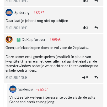
3
21-01-2024 18:16
+232727
Spiderpig
Daar laat je je hond nog niet op schijten
3
21-01-2024 18:15
+236945
DeKuipforever
Geen paniekaankopen doen en vol voor de 2e plaats...
Deze zomer echt goede spelers (kwaliteit in plaats van
kwantiteit) halen en niet weer allemaal aan het eind van de
transferwindow zodat je weer achter de feiten aanloopt na
enkele wedstrijden...
8
21-01-2024 18:15
+232727
Spiderpig
Vind Zeefuik wel een interessante optie als derde spits
Groot snel sterk en nog jong