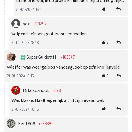
In theorie wel, in de praktijk inmiddels bijna onmogelijk...
2
21-01-2024 18:18
+119297
box
Volgend seizoen gaat Ivanusec knallen
2
21-01-2024 18:18
+102347
SuperGuidetti1.
Wieffer was weergaloos vandaag, ook op zo'n knollenveld
6
21-01-2024 18:15
+678
Drkokosnoot
Was klasse. Haalt eigenlijk altijd zijn niveau wel.
3
21-01-2024 18:16
+253389
Eef1908