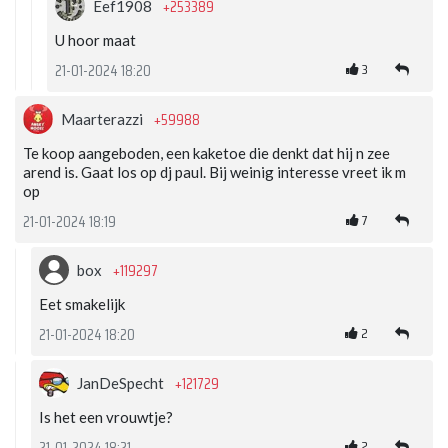
+253389
Eef1908
U hoor maat
3
21-01-2024 18:20
+59988
Maarterazzi
Te koop aangeboden, een kaketoe die denkt dat hij n zee
arend is. Gaat los op dj paul. Bij weinig interesse vreet ik m
op
7
21-01-2024 18:19
+119297
box
Eet smakelijk
2
21-01-2024 18:20
+121729
JanDeSpecht
Is het een vrouwtje?
2
21-01-2024 18:21