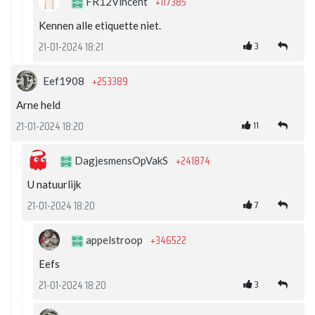
+117385
FR12Vincent
Kennen alle etiquette niet.
3
21-01-2024 18:21
+253389
Eef1908
Arne held
11
21-01-2024 18:20
+241874
DagjesmensOpVakS
U natuurlijk
7
21-01-2024 18:20
+346522
appelstroop
Eefs
3
21-01-2024 18:20