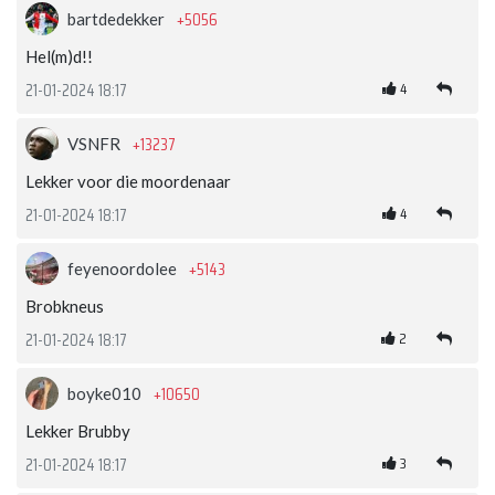
+5056
bartdedekker
Hel(m)d!!
4
21-01-2024 18:17
+13237
VSNFR
Lekker voor die moordenaar
4
21-01-2024 18:17
+5143
feyenoordolee
Brobkneus
2
21-01-2024 18:17
+10650
boyke010
Lekker Brubby
3
21-01-2024 18:17