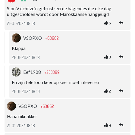
Sjon.V echt zo’n gefrustreerde hagenees die elke dag
uitgescholden wordt door Marokkaanse hangjeugd
5
21-01-2024 18:18
+63662
VSOPXO
Klappa
3
21-01-2024 18:18
+253389
Eef1908
En zijn telefoon keer op keer moet inleveren
2
21-01-2024 18:19
+63662
VSOPXO
Haha niknakker
4
21-01-2024 18:18