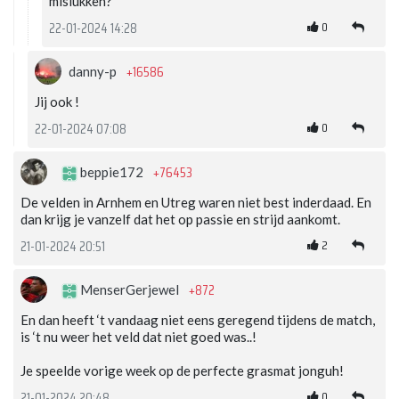
mislukken?
0
22-01-2024 14:28
+16586
danny-p
Jij ook !
0
22-01-2024 07:08
+76453
beppie172
De velden in Arnhem en Utreg waren niet best inderdaad. En
dan krijg je vanzelf dat het op passie en strijd aankomt.
2
21-01-2024 20:51
+872
MenserGerjewel
En dan heeft ‘t vandaag niet eens geregend tijdens de match,
is ‘t nu weer het veld dat niet goed was..!
Je speelde vorige week op de perfecte grasmat jonguh!
0
21-01-2024 20:48