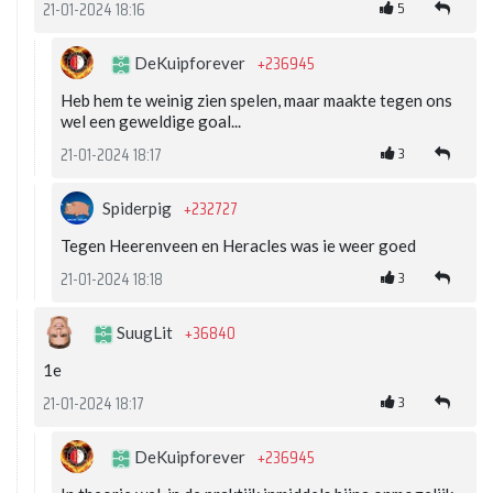
5
21-01-2024 18:16
+236945
DeKuipforever
Heb hem te weinig zien spelen, maar maakte tegen ons
wel een geweldige goal...
3
21-01-2024 18:17
+232727
Spiderpig
Tegen Heerenveen en Heracles was ie weer goed
3
21-01-2024 18:18
+36840
SuugLit
1e
3
21-01-2024 18:17
+236945
DeKuipforever