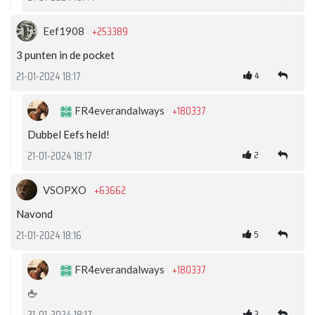
+253389
Eef1908
3 punten in de pocket
4
21-01-2024 18:17
+180337
FR4everandalways
Dubbel Eefs held!
2
21-01-2024 18:17
+63662
VSOPXO
Navond
5
21-01-2024 18:16
+180337
FR4everandalways
🖕
3
21-01-2024 18:17