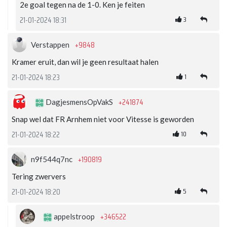
2e goal tegen na de 1-0. Ken je feiten
3
21-01-2024 18:31
+9848
Verstappen
Kramer eruit, dan wil je geen resultaat halen
1
21-01-2024 18:23
+241874
DagjesmensOpVakS
Snap wel dat FR Arnhem niet voor Vitesse is geworden
10
21-01-2024 18:22
+190819
n9f544q7nc
Tering zwervers
5
21-01-2024 18:20
+346522
appelstroop