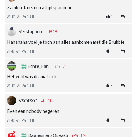
Zambia Tanzania altijd spannend
1
21-01-2024 18:18
+9848
Verstappen
Hahahaha voel je toch aan alles aankomen met die Brubbie
2
21-01-2024 18:18
+32737
Echte_Fan
Het veld was dramatisch.
2
21-01-2024 18:18
+63662
VSOPXO
Even een nobody negeren
2
21-01-2024 18:18
+241874
DagjesmensOpVakS