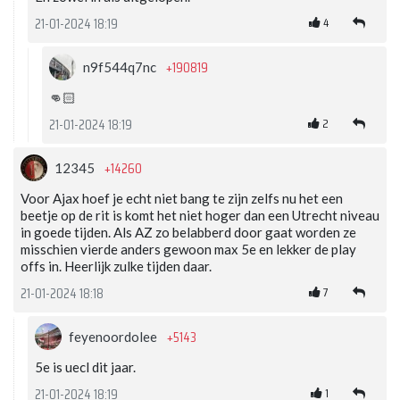
4
21-01-2024 18:19
+190819
n9f544q7nc
👊🏻
2
21-01-2024 18:19
+14260
12345
Voor Ajax hoef je echt niet bang te zijn zelfs nu het een
beetje op de rit is komt het niet hoger dan een Utrecht niveau
in goede tijden. Als AZ zo belabberd door gaat worden ze
misschien vierde anders gewoon max 5e en lekker de play
offs in. Heerlijk zulke tijden daar.
7
21-01-2024 18:18
+5143
feyenoordolee
5e is uecl dit jaar.
1
21-01-2024 18:19