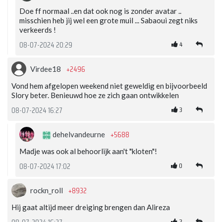
Doe ff normaal ..en dat ook nog is zonder avatar ..
misschien heb jij wel een grote muil ... Sabaoui zegt niks
verkeerds !
4
08-07-2024 20:29
+2496
Virdee18
Vond hem afgelopen weekend niet geweldig en bijvoorbeeld
Slory beter. Benieuwd hoe ze zich gaan ontwikkelen
3
08-07-2024 16:27
+5688
dehelvandeurne
Madje was ook al behoorlijk aan't "kloten"!
0
08-07-2024 17:02
+8932
rockn_roll
Hij gaat altijd meer dreiging brengen dan Alireza
2