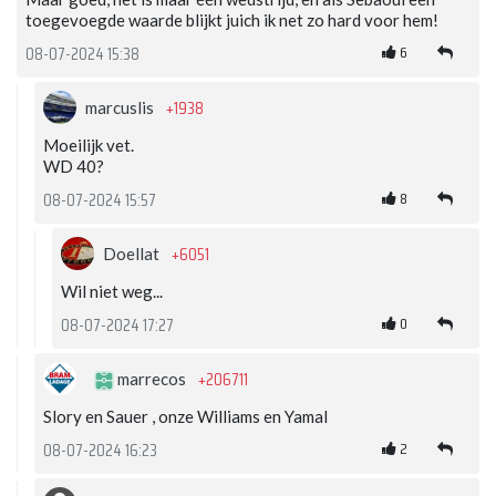
toegevoegde waarde blijkt juich ik net zo hard voor hem!
6
08-07-2024 15:38
+1938
marcuslis
Moeilijk vet.
WD 40?
8
08-07-2024 15:57
+6051
Doellat
Wil niet weg...
0
08-07-2024 17:27
+206711
marrecos
Slory en Sauer , onze Williams en Yamal
2
08-07-2024 16:23