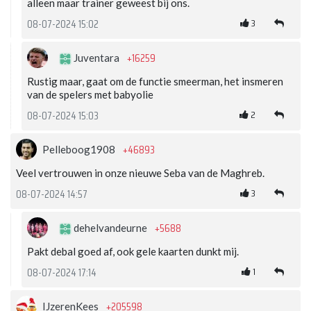
alleen maar trainer geweest bij ons.
3
08-07-2024 15:02
+16259
Juventara
Rustig maar, gaat om de functie smeerman, het insmeren
van de spelers met babyolie
2
08-07-2024 15:03
+46893
Pelleboog1908
Veel vertrouwen in onze nieuwe Seba van de Maghreb.
3
08-07-2024 14:57
+5688
dehelvandeurne
Pakt debal goed af, ook gele kaarten dunkt mij.
1
08-07-2024 17:14
+205598
IJzerenKees