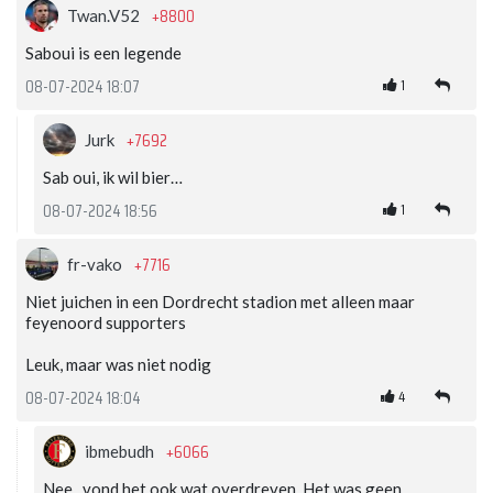
+8800
Twan.V52
Saboui is een legende
1
08-07-2024 18:07
+7692
Jurk
Sab oui, ik wil bier…
1
08-07-2024 18:56
+7716
fr-vako
Niet juichen in een Dordrecht stadion met alleen maar
feyenoord supporters
Leuk, maar was niet nodig
4
08-07-2024 18:04
+6066
ibmebudh
Nee , vond het ook wat overdreven. Het was geen