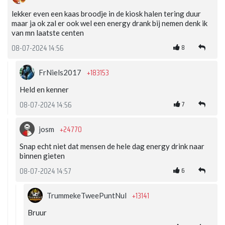
lekker even een kaas broodje in de kiosk halen tering duur
maar ja ok zal er ook wel een energy drank bij nemen denk ik
van mn laatste centen
8
08-07-2024 14:56
+183153
FrNiels2017
Held en kenner
7
08-07-2024 14:56
+24770
josm
Snap echt niet dat mensen de hele dag energy drink naar
binnen gieten
6
08-07-2024 14:57
+13141
TrummekeTweePuntNul
Bruur