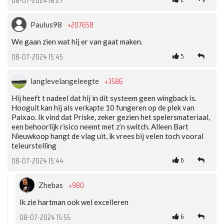
08-07-2024 16:27
+207658
Paulus98
We gaan zien wat hij er van gaat maken.
5
08-07-2024 15:45
+3586
langlevelangeleegte
Hij heeft t nadeel dat hij in dit systeem geen wingback is.
Hooguit kan hij als verkapte 10 fungeren op de plek van
Paixao. Ik vind dat Priske, zeker gezien het spelersmateriaal,
een behoorlijk risico neemt met z’n switch. Alleen Bart
Nieuwkoop hangt de vlag uit, ik vrees bij velen toch vooral
teleurstelling
6
08-07-2024 15:44
+980
Zhebas
Ik zie hartman ook wel excelleren
6
08-07-2024 15:55