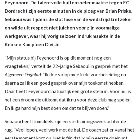
Feyenoord. De talentvolle buitenspeler maakte tegen FC
Dordrecht zijn eerste minuten in de ploeg van Brian Priske.
Sebaoui was tijdens de slotfase van de wedstrijd trefzeker
en wilde uit respect niet juichen voor zijn voormalige
werkgever, waar hij vorig seizoen indruk maakte in de
Keuken Kampioen Divisie.
''Mijn status bij Feyenoord is op dit moment nog een
vraagteken,'' vertelt de 22-jarige Sebaoui in gesprek met het
Algemeen Dagblad.
''Ik doe volop mee in de voorbereiding en
daarna zal ik een goed gesprek over mijn toekomst hebben.
Daar heeft Feyenoord natuurlijk een grote stem in. Voor mij is
het een droom die uitkomt dat ik nu voor deze club mag spelen.
En ik ga hard mijn best doen om dat te blijven doen.''
Sebaoui heeft inmiddels zijn eerste trainingsweek achter de
rug. ''Veel lopen, veel werk met de bal. De coach zat er vanaf het
eerste moment kort op. Het is fijn dat ik mijn eerste doelpunt