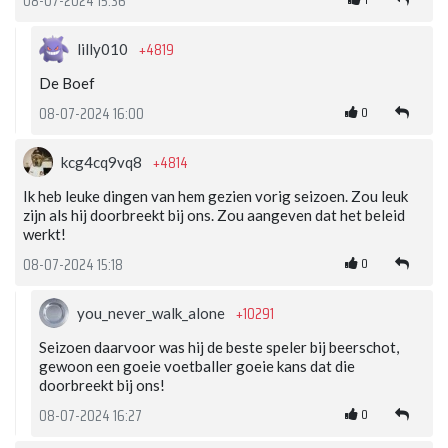
08-07-2024 15:36
+4819
lilly010
De Boef
0
08-07-2024 16:00
+4814
kcg4cq9vq8
Ik heb leuke dingen van hem gezien vorig seizoen. Zou leuk
zijn als hij doorbreekt bij ons. Zou aangeven dat het beleid
werkt!
0
08-07-2024 15:18
+10291
you_never_walk_alone
Seizoen daarvoor was hij de beste speler bij beerschot,
gewoon een goeie voetballer goeie kans dat die
doorbreekt bij ons!
0
08-07-2024 16:27