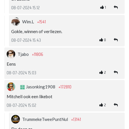
1
08-07-2024 15:12
+1541
Wim.L
Gokle, winnen of verliezen.
0
08-07-2024 15:43
+11806
Tjabo
Eens
2
08-07-2024 15:03
+172810
Jasonking1908
Mitchell ook een likebot
2
08-07-2024 15:02
+13141
TrummekeTweePuntNul