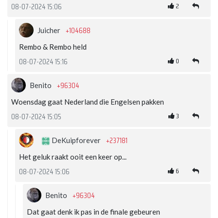
2
08-07-2024 15:06
+104688
Juicher
Rembo & Rembo held
0
08-07-2024 15:16
+96304
Benito
Woensdag gaat Nederland die Engelsen pakken
3
08-07-2024 15:05
+237181
DeKuipforever
Het geluk raakt ooit een keer op...
6
08-07-2024 15:06
+96304
Benito
Dat gaat denk ik pas in de finale gebeuren