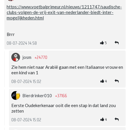
https://www.voetbalprimeur.nl/nieuws/1211747/saudische-
clubs-volgen-de-vrij-exit-van-nederlander-biedt-inter-
mogelijkheden.html
Brrr
5
08-07-2024 14:58
+24770
josm
Zie hem niet naar Arabië gaan met een Italiaanse vrouw en
een kind van 1
4
08-07-2024 15:02
+37166
Bierdrinker010
Eerste Oudekerkenaar ooit die een stap in dat land zou
zetten
4
08-07-2024 15:02