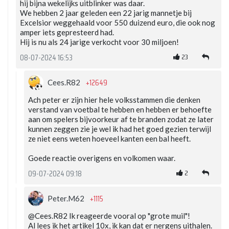
hij bijna wekelijks uitblinker was daar.
We hebben 2 jaar geleden een 22 jarig mannetje bij
Excelsior weggehaald voor 550 duizend euro, die ook nog
amper iets gepresteerd had.
Hij is nu als 24 jarige verkocht voor 30 miljoen!
23
08-07-2024 16:53
+12649
Cees.R82
Ach peter er zijn hier hele volksstammen die denken
verstand van voetbal te hebben en hebben er behoefte
aan om spelers bijvoorkeur af te branden zodat ze later
kunnen zeggen zie je wel ik had het goed gezien terwijl
ze niet eens weten hoeveel kanten een bal heeft.
Goede reactie overigens en volkomen waar.
2
09-07-2024 09:18
+1115
Peter.M62
@Cees.R82 Ik reageerde vooral op "grote muil"!
Al lees ik het artikel 10x, ik kan dat er nergens uithalen.