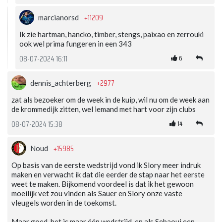
+11209
marcianorsd
Ik zie hartman, hancko, timber, stengs, paixao en zerrouki
ook wel prima fungeren in een 343
6
08-07-2024 16:11
+2977
dennis_achterberg
zat als bezoeker om de week in de kuip, wil nu om de week aan
de krommedijk zitten, wel iemand met hart voor zijn clubs
14
08-07-2024 15:38
+15985
Noud
Op basis van de eerste wedstrijd vond ik Slory meer indruk
maken en verwacht ik dat die eerder de stap naar het eerste
weet te maken. Bijkomend voordeel is dat ik het gewoon
moeilijk vet zou vinden als Sauer en Slory onze vaste
vleugels worden in de toekomst.
Maar goed, het is maar één wedstrijd, en als Sebaoui een