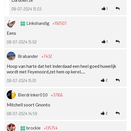
Da doen ze
1
08-07-2024 15:03
+192507
Linkshandig
Eens
1
08-07-2024 15:02
+7432
Brabander
Hoop van harte dat het inderdaad een heel goed huwelijk
wordt met Feyenoord,zet hem op kerel.....
2
08-07-2024 15:01
+37166
Bierdrinker010
Mitchell soort Gnonto
2
08-07-2024 14:59
+135754
brockie