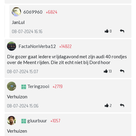
+6824
6069960
JanLul
0
08-07-2024 16:16
+14822
FactaNonVerba12
Die gozer gaat iedere vrijdagavond met zijn audi 40 rondjes
over de Meent rijden. Die zit echt niet bij Dord hoor
13
08-07-2024 15:07
+2719
Teringzooi
Verhuizon
2
08-07-2024 15:06
+1057
gluurbuur
Verhuizen