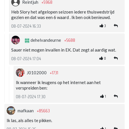
+5968
Reintjuh
Heb Slory het afgelopen seizoen iedere thuiswedstrijd
gezien en dat was een 6 waard . Ik ben ook benieuwd.
3
08-07-2024 16:33
+5688
dehelvandeurne
Sauer niet mogen invallen in EK. Dat zegt al aardig wat.
0
08-07-2024 17:04
+1731
J0102000
Ik wanneer ik leugens op het internet aan het
verspreiden ben:
1
08-07-2024 17:30
+85663
mafkaan
Ik las, als alles te pikken.
1