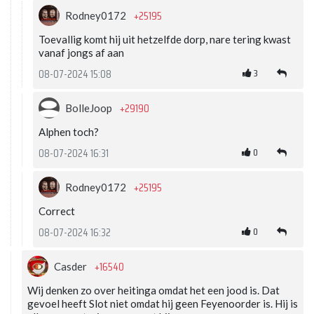
+25195
Rodney0172
Toevallig komt hij uit hetzelfde dorp, nare tering kwast
vanaf jongs af aan
3
08-07-2024 15:08
+29190
BolleJoop
Alphen toch?
0
08-07-2024 16:31
+25195
Rodney0172
Correct
0
08-07-2024 16:32
+16540
Casder
Wij denken zo over heitinga omdat het een jood is. Dat
gevoel heeft Slot niet omdat hij geen Feyenoorder is. Hij is