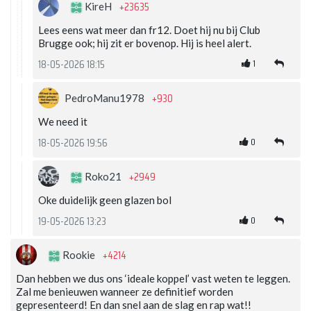
+23635
KireH
Lees eens wat meer dan fr12. Doet hij nu bij Club
Brugge ook; hij zit er bovenop. Hij is heel alert.
1
18-05-2026 18:15
+930
PedroManu1978
We need it
0
18-05-2026 19:56
+2949
Roko21
Oke duidelijk geen glazen bol
0
19-05-2026 13:23
+4214
Rookie
Dan hebben we dus ons ‘ideale koppel’ vast weten te leggen.
Zal me benieuwen wanneer ze definitief worden
gepresenteerd! En dan snel aan de slag en rap wat!!