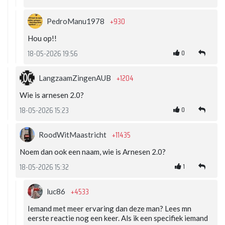
+930
PedroManu1978
Hou op!!
0
18-05-2026 19:56
+1204
LangzaamZingenAUB
Wie is arnesen 2.0?
0
18-05-2026 15:23
+11435
RoodWitMaastricht
Noem dan ook een naam, wie is Arnesen 2.0?
1
18-05-2026 15:32
+4533
luc86
Iemand met meer ervaring dan deze man? Lees mn
eerste reactie nog een keer. Als ik een specifiek iemand