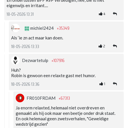
En ondertussen BFF RvP verdedigen, nee, die is niet
eigenwijs en irritant....
4
18-05-2026 13:31
+35349
michiel2424
Als ‘ie zn act maar kan doen.
2
18-05-2026 13:33
+107916
Dezwartetulp
Huh?
Robin is gewoon een relaxte gast met humor.
1
18-05-2026 13:36
+67313
FR010FRDAM
Ja enorm relaxted, helemaal niet overdreven en
gemaakt als hij ook maar een beetje onder druk staat.
En ook helemaal geen zwetsverhalen, "Geweldige
wedstrijd gezien"