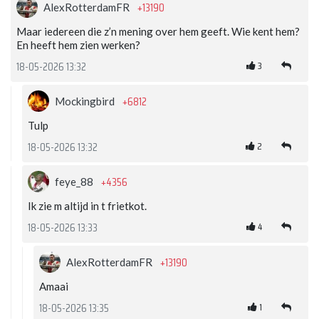
+13190
AlexRotterdamFR
Maar iedereen die z’n mening over hem geeft. Wie kent hem?
En heeft hem zien werken?
3
18-05-2026 13:32
+6812
Mockingbird
Tulp
2
18-05-2026 13:32
+4356
feye_88
Ik zie m altijd in t frietkot.
4
18-05-2026 13:33
+13190
AlexRotterdamFR
Amaai
1
18-05-2026 13:35