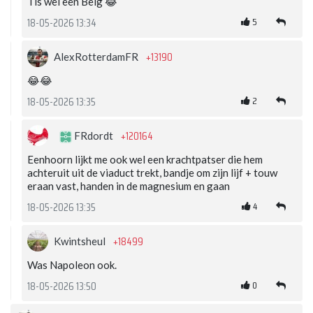
Tis wel een Belg 😂
5
18-05-2026 13:34
+13190
AlexRotterdamFR
😂😂
2
18-05-2026 13:35
+120164
FRdordt
Eenhoorn lijkt me ook wel een krachtpatser die hem
achteruit uit de viaduct trekt, bandje om zijn lijf + touw
eraan vast, handen in de magnesium en gaan
4
18-05-2026 13:35
+18499
Kwintsheul
Was Napoleon ook.
0
18-05-2026 13:50