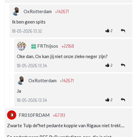
+142671
OxRotterdam
Ik ben geen spits
2
18-05-2026 13:32
+22168
FRThijsos
Oke dan, Ox kan jij niet onze zieke neger zijn?
2
18-05-2026 13:34
+142671
OxRotterdam
Ja
2
18-05-2026 13:34
+67313
FR010FRDAM
Zwarte Tulp de"het pedante koppie van Rigaux niet trekt....