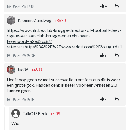
4
18-05-2026 17:06
+3680
KrommeZandweg
https://www.hln.be/club-brugge/director-of-football-devy-
rigaux-verlaat-club-brugge-en-trekt-naar-
feyenoord~a2ed2cc8/?
referrer=https%3A%2F%2Fwww.reddit.com%2F&slug_rd=1
2
18-05-2026 15:36
+4533
luc86
Heeft nog geen cv met succesvolle transfers dus dit is weer
een grote gok. Hadden denk ik beter voor een Arnesen 2.0
kunnen gaan.
2
18-05-2026 15:16
+5109
TalkOfSBeek
Wie