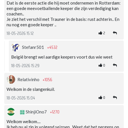
Dat is de eerste actie die hij moet ondernemen in Rotterdam:
een goede meevoetballende keeper die zijn verdediging kan
coachen..
Je ziet het verschil met Trauner in de basis: rust achterin.. En
nu nog een goede keeper ..
2
18-05-2026 15:12
+4532
Stefanr501
België brengt wel aardige keepers voort dus wie weet
0
18-05-2026 15:29
+1056
Relativinho
Welkom in de slangenkuil.
0
18-05-2026 15:04
+1270
ShinjiOno7
Welkom welkom....
Ik heb nu al zin in volgend seizoen.. Weet dat het nergens op