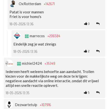
+142671
OxRotterdam
Patat is voor mannen
Friet is voor homo's
3
18-05-2026 13:36
+206584
marrecos
Eindelijk zeg je wat zinnigs
2
18-05-2026 13:36
+35349
michiel2424
Iedereen heeft weleens behoefte aan aandacht. Trollen
kiezen voor de makkelijkste weg om deze te krijgen:
negatieve aandacht via online interactie, omdat dit vrijwel
altijd een snelle reactie oplevert.
5
18-05-2026 13:35
+107916
Dezwartetulp