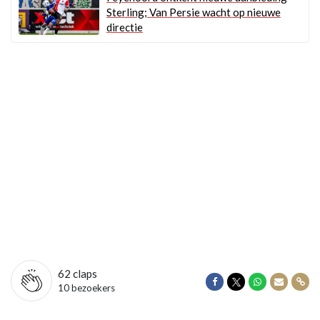
Sterling; Van Persie wacht op nieuwe
directie
62
claps
Delen op Facebook
Delen op Twitter
Delen op Wha
Delen vi
Dele
10 bezoekers