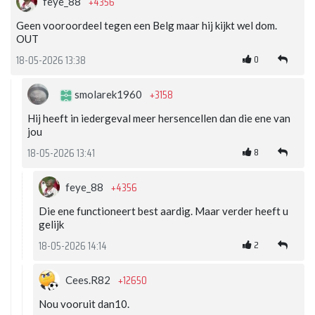
+4356
feye_88
Geen vooroordeel tegen een Belg maar hij kijkt wel dom.
OUT
0
18-05-2026 13:38
+3158
smolarek1960
Hij heeft in iedergeval meer hersencellen dan die ene van
jou
8
18-05-2026 13:41
+4356
feye_88
Die ene functioneert best aardig. Maar verder heeft u
gelijk
2
18-05-2026 14:14
+12650
Cees.R82
Nou vooruit dan10.