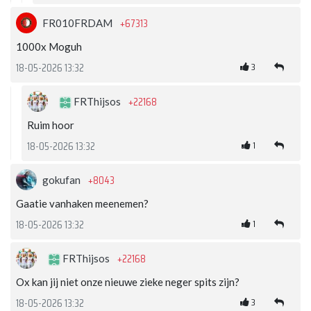
+67313
FR010FRDAM
1000x Moguh
3
18-05-2026 13:32
+22168
FRThijsos
Ruim hoor
1
18-05-2026 13:32
+8043
gokufan
Gaatie vanhaken meenemen?
1
18-05-2026 13:32
+22168
FRThijsos
Ox kan jij niet onze nieuwe zieke neger spits zijn?
3
18-05-2026 13:32