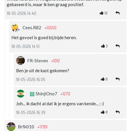
gebaseerd is, maar ik ben graag positief.
12
18-05-2026 14:40
+12650
Cees.R82
Het gevoel is goed bij bijde heren.
3
18-05-2026 14:51
+1012
FR-Steven
Ben je uit de kast gekomen?
0
18-05-2026 16:05
+1270
ShinjiOno7
Joh... ik dacht al dat ik je ergens van kende... ;-)
0
18-05-2026 16:39
+1799
Brfk010