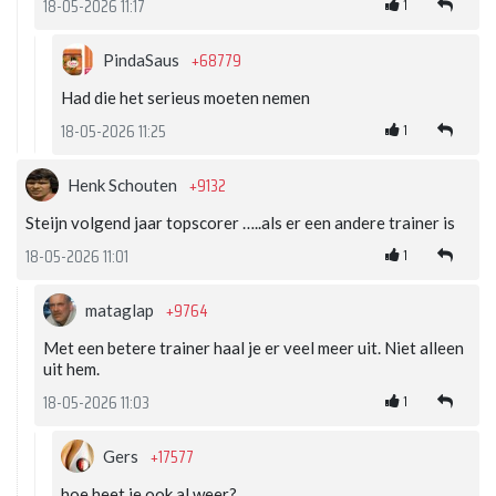
1
18-05-2026 11:17
+68779
PindaSaus
Had die het serieus moeten nemen
1
18-05-2026 11:25
+9132
Henk Schouten
Steijn volgend jaar topscorer …..als er een andere trainer is
1
18-05-2026 11:01
+9764
mataglap
Met een betere trainer haal je er veel meer uit. Niet alleen
uit hem.
1
18-05-2026 11:03
+17577
Gers
hoe heet ie ook al weer?