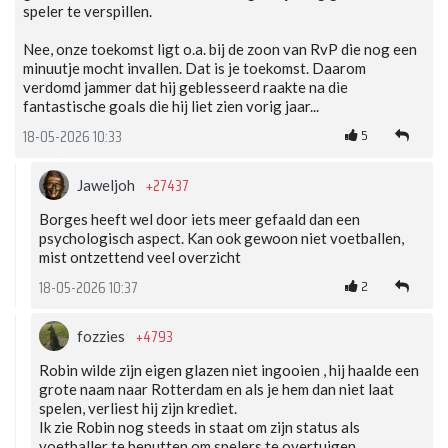
speler te verspillen.
Nee, onze toekomst ligt o.a. bij de zoon van RvP die nog een
minuutje mocht invallen. Dat is je toekomst. Daarom
verdomd jammer dat hij geblesseerd raakte na die
fantastische goals die hij liet zien vorig jaar...
5
18-05-2026 10:33
+27437
Jaweljoh
Borges heeft wel door iets meer gefaald dan een
psychologisch aspect. Kan ook gewoon niet voetballen,
mist ontzettend veel overzicht
2
18-05-2026 10:37
+4793
fozzies
Robin wilde zijn eigen glazen niet ingooien , hij haalde een
grote naam naar Rotterdam en als je hem dan niet laat
spelen, verliest hij zijn krediet.
Ik zie Robin nog steeds in staat om zijn status als
voetballer te benutten om spelers te overtuigen.