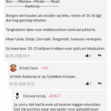
Bos——Watana—Moder——Read
——————-Aankoop——————-
Borges wel houden als invaller op links, rechts of 10. Krijgt
dus nog genoeg minuten.
Targhalinne idem voor middenveld en centraal achterin.
Maar Ueda, Steijn, Zerrouki, Tengstedt, Ivanusec verkopen.
En twee keer 10-15 miljoen trekken voor spits en linksbuiten.
2
18-05-2026 10:31
+740
ShinjiClasie
Je hebt Aankoop er op 3 plekken instaan..
7
18-05-2026 10:32
+107677
Dezwartetulp
Ja, sorry, dat had ik even uit moeten leggen misschien.
Dat zijn posities waar een speler voor gehaald moet