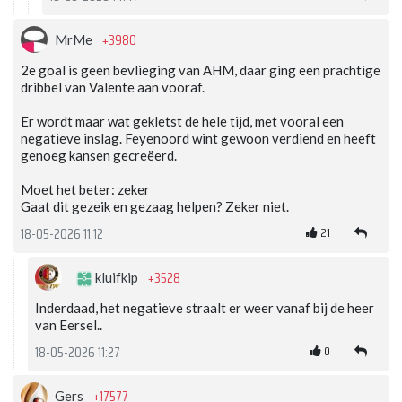
+3980
MrMe
2e goal is geen bevlieging van AHM, daar ging een prachtige
dribbel van Valente aan vooraf.
Er wordt maar wat gekletst de hele tijd, met vooral een
negatieve inslag. Feyenoord wint gewoon verdiend en heeft
genoeg kansen gecreëerd.
Moet het beter: zeker
Gaat dit gezeik en gezaag helpen? Zeker niet.
21
18-05-2026 11:12
+3528
kluifkip
Inderdaad, het negatieve straalt er weer vanaf bij de heer
van Eersel..
0
18-05-2026 11:27
+17577
Gers