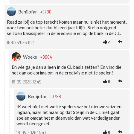
+3788
Benijofar
Read zal bij de top terecht komen maar nu is niet het moment,
voor hem ook beter dat hij een jaar blijft. Steijn volgend
seizoen basisspeler in de eredivisie en op de bank in de CL.
2
18-05-2026 11:14
+9964
Woeke
En wie ga je dan alleen in de CL basis zetten? En vind die
het dan ook prima om in de eredivisie niet te spelen?
0
18-05-2026 12:45
+3788
Benijofar
IK weet niet met welke spelers we het nieuwe seizoen
ingaan, maar let maar op dat Steijn in de CL niet gaat
spelen omdat het middenveld dan wat verdedigender
wordt neergezet.
0
18-05-2026 14:47