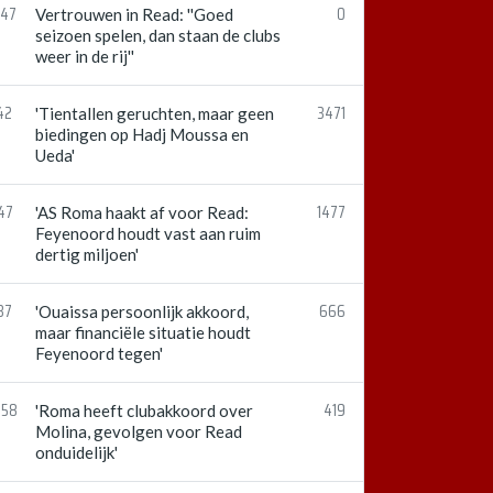
:47
0
Vertrouwen in Read: ''Goed
seizoen spelen, dan staan de clubs
weer in de rij''
42
3471
'Tientallen geruchten, maar geen
biedingen op Hadj Moussa en
Ueda'
47
1477
'AS Roma haakt af voor Read:
Feyenoord houdt vast aan ruim
dertig miljoen'
37
666
'Ouaissa persoonlijk akkoord,
maar financiële situatie houdt
Feyenoord tegen'
:58
419
'Roma heeft clubakkoord over
Molina, gevolgen voor Read
onduidelijk'