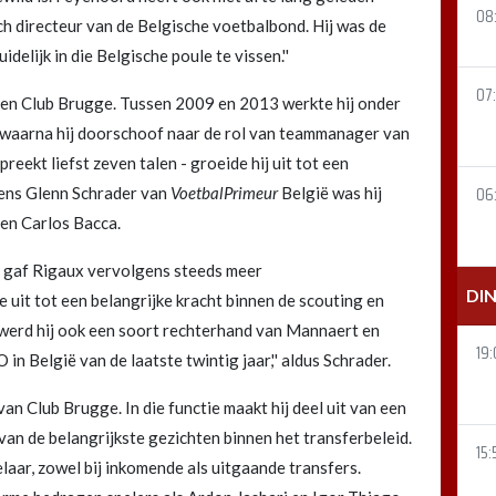
08
h directeur van de Belgische voetbalbond. Hij was de
delijk in die Belgische poule te vissen.''
07
nen Club Brugge. Tussen 2009 en 2013 werkte hij onder
b, waarna hij doorschoof naar de rol van teammanager van
preekt liefst zeven talen - groeide hij uit tot een
06
gens Glenn Schrader van
VoetbalPrimeur
België was hij
 en Carlos Bacca.
 gaf Rigaux vervolgens steeds meer
DI
 uit tot een belangrijke kracht binnen de scouting en
k werd hij ook een soort rechterhand van Mannaert en
19:
in België van de laatste twintig jaar,'' aldus Schrader.
van Club Brugge. In die functie maakt hij deel uit van een
 van de belangrijkste gezichten binnen het transferbeleid.
15:
aar, zowel bij inkomende als uitgaande transfers.