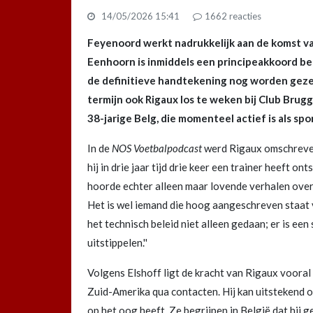
14/05/2026 15:41
1662
reacties
Feyenoord werkt nadrukkelijk aan de komst v
Eenhoorn is inmiddels een principeakkoord ber
de definitieve handtekening nog worden gez
termijn ook Rigaux los te weken bij Club Brugg
38-jarige Belg, die momenteel actief is als spo
In de
NOS Voetbalpodcast
werd Rigaux omschreven 
hij in drie jaar tijd drie keer een trainer heeft on
hoorde echter alleen maar lovende verhalen over z
Het is wel iemand die hoog aangeschreven staat v
het technisch beleid niet alleen gedaan; er is ee
uitstippelen.''
Volgens Elshoff ligt de kracht van Rigaux vooral op
Zuid-Amerika qua contacten. Hij kan uitstekend 
op het oog heeft. Ze begrijpen in België dat hij g