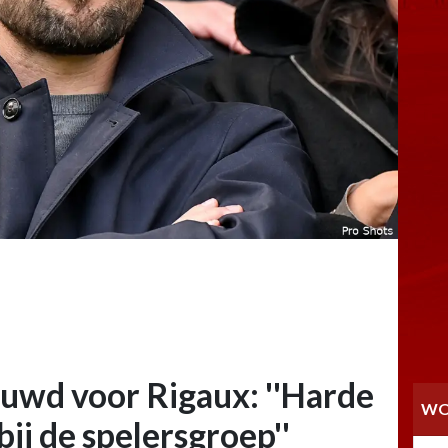
uwd voor Rigaux: ''Harde
WO
bij de spelersgroep''