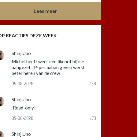
Lees meer
OP REACTIES DEZE WEEK
ShinjiUno
Michel heeft weer een likebot bij me
aangezet. IP-permaban geven werkt
beter heren van de crew
05-08-2026
+128
ShinjiUno
[Read-only]
05-08-2026
+73
ShinjiUno