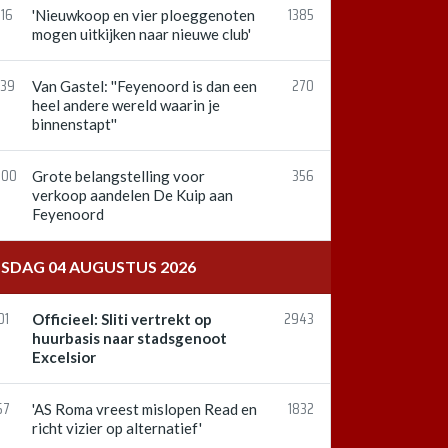
:16
1385
'Nieuwkoop en vier ploeggenoten
mogen uitkijken naar nieuwe club'
:39
270
Van Gastel: ''Feyenoord is dan een
heel andere wereld waarin je
binnenstapt''
:00
356
Grote belangstelling voor
verkoop aandelen De Kuip aan
Feyenoord
NSDAG 04 AUGUSTUS 2026
01
2943
Officieel: Sliti vertrekt op
huurbasis naar stadsgenoot
Excelsior
57
1832
'AS Roma vreest mislopen Read en
richt vizier op alternatief'