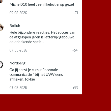
Michel010 heeft een likebot erop gezet
05-08-2026
+71
Bolluh
Hele bijzondere reacties. Het succes van
de afgelopen jaren is letterlijk gebouwd
op onbekende spele...
04-08-2026
+54
Nordberg
Ga jij eerst je cursus “normale
communicatie “ bij het UWV eens
afmaken, tokkie
03-08-2026
+53