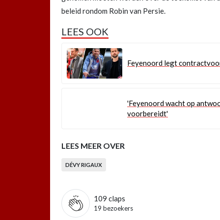
beleid rondom Robin van Persie.
LEES OOK
Feyenoord legt contractvoor
'Feyenoord wacht op antwoo
voorbereidt'
LEES MEER OVER
DÉVY RIGAUX
109
claps
19 bezoekers