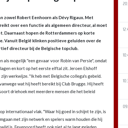
20
an zowel Robert Eenhoorn als Dévy Rigaux. Met
eikt over een functie als algemeen directeur, al moet
12:
et. Daarnaast hopen de Rotterdammers op korte
e. Vanuit België klinken positieve geluiden over de
rtief directeur bij de Belgische topclub.
10:
als mogelijk ''een gevaar voor Robin van Persie'', omdat
tslagen en kort op het eerste elftal zit. Jeroen Elshoff
ijn werkwijze. ''Ik heb met Belgische collega's gebeld.
10:
anwege wat hij heeft bereikt bij Club Brugge. Hij heeft
n soort driehoek met meerdere mensen die het beleid
09
 internationaal vlak. ''Waar hij goed in schijnt te zijn, is
omgaan met zijn netwerk en spelers warm houden die hij
ewild is. Feyenoord heeft ook niet al te lang geleden