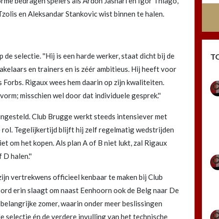
me bedragen spelers als Ardon Jashari en Igor Thiago,
 Tzolis en Aleksandar Stankovic wist binnen te halen.
e selectie. ''Hij is een harde werker, staat dicht bij de
T
kelaars en trainers en is zéér ambitieus. Hij heeft voor
Forbs. Rigaux wees hem daarin op zijn kwaliteiten.
orm; misschien wel door dat individuele gesprek.''
ngesteld. Club Brugge werkt steeds intensiever met
ol. Tegelijkertijd blijft hij zelf regelmatig wedstrijden
iet om het kopen. Als plan A of B niet lukt, zal Rigaux
 D halen.''
 zijn vertrekwens officieel kenbaar te maken bij Club
ord erin slaagt om naast Eenhoorn ook de Belg naar De
belangrijke zomer, waarin onder meer beslissingen
electie én de verdere invulling van het technische