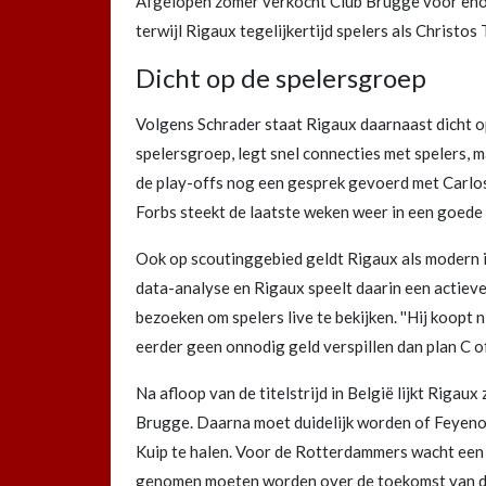
Afgelopen zomer verkocht Club Brugge voor enor
terwijl Rigaux tegelijkertijd spelers als Christos
Dicht op de spelersgroep
Volgens Schrader staat Rigaux daarnaast dicht op d
spelersgroep, legt snel connecties met spelers, ma
de play-offs nog een gesprek gevoerd met Carlos 
Forbs steekt de laatste weken weer in een goede v
Ook op scoutinggebied geldt Rigaux als modern i
data-analyse en Rigaux speelt daarin een actieve r
bezoeken om spelers live te bekijken. ''Hij koopt n
eerder geen onnodig geld verspillen dan plan C of
Na afloop van de titelstrijd in België lijkt Rigaux
Brugge. Daarna moet duidelijk worden of Feyeno
Kuip te halen. Voor de Rotterdammers wacht een 
genomen moeten worden over de toekomst van de s