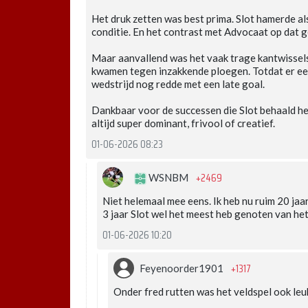
Het druk zetten was best prima. Slot hamerde a
conditie. En het contrast met Advocaat op dat g
Maar aanvallend was het vaak trage kantwissels,
kwamen tegen inzakkende ploegen. Totdat er ee
wedstrijd nog redde met een late goal.
Dankbaar voor de successen die Slot behaald hee
altijd super dominant, frivool of creatief.
01-06-2026 08:23
+2469
WSNBM
Niet helemaal mee eens. Ik heb nu ruim 20 jaar
3 jaar Slot wel het meest heb genoten van het
01-06-2026 10:20
+1317
Feyenoorder1901
Onder fred rutten was het veldspel ook leuk