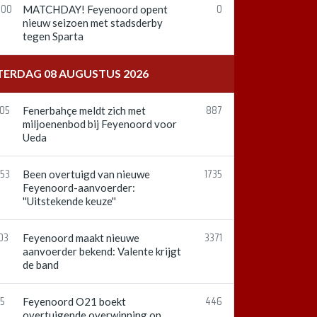
:00
0
MATCHDAY! Feyenoord opent
nieuw seizoen met stadsderby
tegen Sparta
TERDAG 08 AUGUSTUS 2026
:05
887
Fenerbahçe meldt zich met
miljoenenbod bij Feyenoord voor
Ueda
:53
1735
Been overtuigd van nieuwe
Feyenoord-aanvoerder:
''Uitstekende keuze''
03
3371
Feyenoord maakt nieuwe
aanvoerder bekend: Valente krijgt
de band
15
446
Feyenoord O21 boekt
overtuigende overwinning op