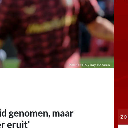
eid genomen, maar
ZO
r eruit'