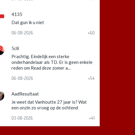
4135
Dat gun ik u niet
06-08-2026
+60
5c8
Prachtig. Eindelijk een sterke
onderhandelaar als TD. Er is geen enkele
reden om Read deze zomer a...
06-08-2026
+54
AadResultaat
Je weet dat Vanhoutte 27 jaar is? Wat
een onzin zo vroeg op de ochtend
03-08-2026
+41