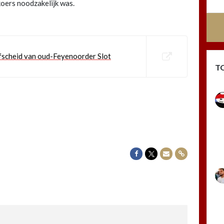
koers noodzakelijk was.
afscheid van oud-Feyenoorder Slot
T
Delen op Facebook
Delen op Twitter
Delen via Mail
Delen via link