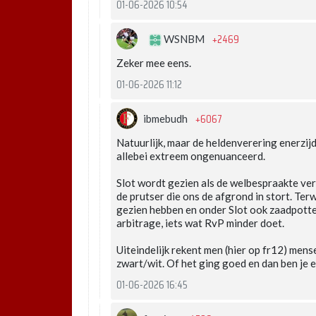
01-06-2026 10:54
+2469
WSNBM
Zeker mee eens.
01-06-2026 11:12
+6067
ibmebudh
Natuurlijk, maar de heldenverering enerzijd
allebei extreem ongenuanceerd.
Slot wordt gezien als de welbespraakte ver
de prutser die ons de afgrond in stort. Ter
gezien hebben en onder Slot ook zaadpotten
arbitrage, iets wat RvP minder doet.
Uiteindelijk rekent men (hier op fr12) mens
zwart/wit. Of het ging goed en dan ben je e
01-06-2026 16:45