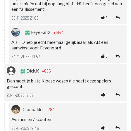
onze knieën dat hij nog lang blijft. Hij heeft ons gered van
een faillissement!
2
23-11-2025 21:02
+1844
FeyeFan2
Als TD heb je echt helemaal gelijk maar als AD een
aanwinst voor Feyenoord
0
24-11-2025 00:57
+626
Dick.K
Dan moet je bij te Kloese wezen die heeft deze spelers
gescout.
3
23-11-2025 17:57
+784
Clodoaldo
Ava nemen / scouten
0
23-11-2025 19:46