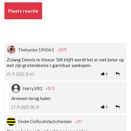
Plaats reactie
+1075
Thehunter190061
Zolang Dennis te Kloese TdK blijft wordt het er niet beter op
met zijn grotendeelse c garnituur aankopen.
0
25-11-2025 12:43
+1572
Harry.V82
Arnesen terug halen
0
27-11-2025 06:31
+317
OnderDeRookVanSchiedam