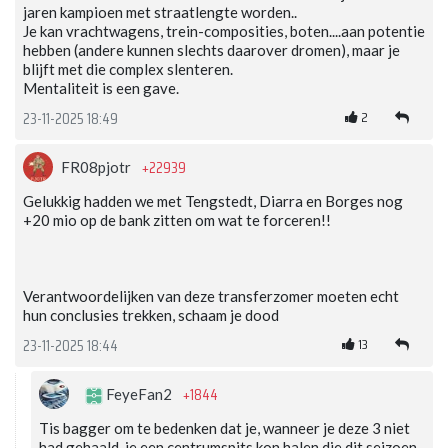
jaren kampioen met straatlengte worden..
Je kan vrachtwagens, trein-composities, boten....aan potentie
hebben (andere kunnen slechts daarover dromen), maar je
blijft met die complex slenteren.
Mentaliteit is een gave.
2
23-11-2025 18:49
+22939
FR08pjotr
Gelukkig hadden we met Tengstedt, Diarra en Borges nog
+20 mio op de bank zitten om wat te forceren!!
Verantwoordelijken van deze transferzomer moeten echt
hun conclusies trekken, schaam je dood
13
23-11-2025 18:44
+1844
FeyeFan2
Tis bagger om te bedenken dat je, wanneer je deze 3 niet
had gehaald, je een centrumspits kon halen die dit seizoen