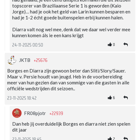
topscorer van Braziliaanse Serie 1 is geworden (Kaio
Jorge)… had je ook het geld van Larin kunnen besparen en
had je 1-2 écht goede buitenspelen erbij kunnen halen.
Diarra valt nog wel mee, denk dat we daar wel verder mee
kunnen komen áls ie een kans krijgt
0
24-11-2025 00:50
+25676
JKTB
Borges en Diarra zijn gewoon beter dan Sliti/Slory/Sauer.
Maar v. Persie houdt van jeugd. Heb in de voorbereiding
meer van hun gezien dan van sommige van die gasten in alle
officiële wedstrijden dit seizoen..
6
23-11-2025 18:42
+22939
FR08pjotr
Dan heb jij overduidelijk Borges en diarra niet zien spelen
dit jaar
2
23-11-2025 18:45