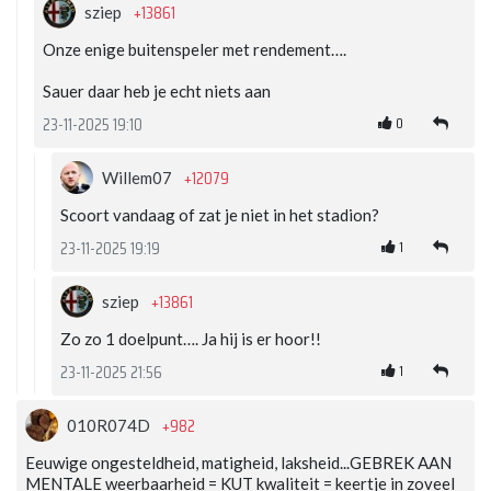
+13861
sziep
Onze enige buitenspeler met rendement….
Sauer daar heb je echt niets aan
0
23-11-2025 19:10
+12079
Willem07
Scoort vandaag of zat je niet in het stadion?
1
23-11-2025 19:19
+13861
sziep
Zo zo 1 doelpunt…. Ja hij is er hoor!!
1
23-11-2025 21:56
+982
010R074D
Eeuwige ongesteldheid, matigheid, laksheid...GEBREK AAN
MENTALE weerbaarheid = KUT kwaliteit = keertje in zoveel