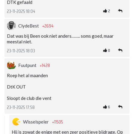
DTK gefaald
2
23-11-2025 18:04
+2694
ClydeBest
Dat was bij Been ook niet anders…….. soms goed, maar
meestal niet.
0
23-11-2025 18:03
+1428
Fuutpunt
Roep het al maanden
DtK OUT
Sloopt de club die vent
6
23-11-2025 17:58
+11505
Wisselspeler
Hij is zowat de enige met een zeer positieve bijdrage. Op