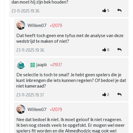
dan moet hij zijn bek houden?
5
23-11-2025 19:36
+12079
Willem07
Dat heeft toch geen ene tyfus met de analyse van deze
wedstrijd te maken of niet?
0
23-11-2025 19:36
+21937
jaapb
De selectie is toch te smal? Je hebt geen spelers die je
kunt inbrengen die iets kunnen regelen? Of bedoel je dat
niet kameraad?
2
23-11-2025 19:37
+12079
Willem07
Nee dat bedoel ik niet. Ik moet geloof ik niet reageren.
Ik ben nog steeds veels te opgefokt. Er mogen wel meer
spelers fit worden en die Ahmedhodzic mag ook wel