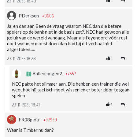
1
23-11-2025 18:40
+9606
PDerksen
Ja, en dan aan Been de vraag waarom NEC dan die betere
spelers op de bank niet in de basis zet?. NEC had gewoon alle
geluk van de wereld vandaag. Maar als Feyenoord vòòr rust
doet wat men moest doen dan had hij dit verhaal niet
afgestoken.....
1
23-11-2025 18:28
+7557
Ballenjongen2
NEC pakte het slimmer aan. Die hebben een trainer die wel
weet hoe hij tactisch moet wissen en er beter door te gaan
spelen
4
23-11-2025 18:41
+22939
FR08pjotr
Waar is Timber nu dan?