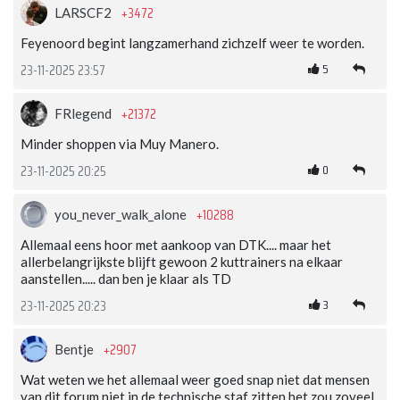
+3472
LARSCF2
Feyenoord begint langzamerhand zichzelf weer te worden.
5
23-11-2025 23:57
+21372
FRlegend
Minder shoppen via Muy Manero.
0
23-11-2025 20:25
+10288
you_never_walk_alone
Allemaal eens hoor met aankoop van DTK.... maar het
allerbelangrijkste blijft gewoon 2 kuttrainers na elkaar
aanstellen..... dan ben je klaar als TD
3
23-11-2025 20:23
+2907
Bentje
Wat weten we het allemaal weer goed snap niet dat mensen
van dit forum niet in de technische staf zitten het zou zoveel