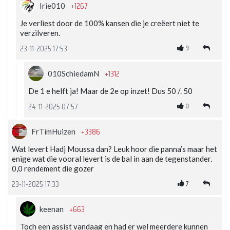
+1267
Irie010
Je verliest door de 100% kansen die je creëert niet te
verzilveren.
9
23-11-2025 17:53
+1312
010SchiedamN
De 1 e helft ja! Maar de 2e op inzet! Dus 50 /. 50
0
24-11-2025 07:57
+3386
FrTimHuizen
Wat levert Hadj Moussa dan? Leuk hoor die panna’s maar het
enige wat die vooral levert is de bal in aan de tegenstander.
0,0 rendement die gozer
7
23-11-2025 17:33
+663
keenan
Toch een assist vandaag en had er wel meerdere kunnen