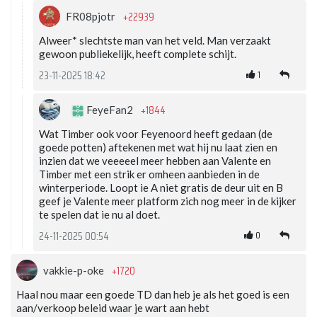
+22939
FR08pjotr
Alweer* slechtste man van het veld. Man verzaakt
gewoon publiekelijk, heeft complete schijt.
1
23-11-2025 18:42
+1844
FeyeFan2
Wat Timber ook voor Feyenoord heeft gedaan (de
goede potten) aftekenen met wat hij nu laat zien en
inzien dat we veeeeel meer hebben aan Valente en
Timber met een strik er omheen aanbieden in de
winterperiode. Loopt ie A niet gratis de deur uit en B
geef je Valente meer platform zich nog meer in de kijker
te spelen dat ie nu al doet.
0
24-11-2025 00:54
+1720
vakkie-p-oke
Haal nou maar een goede TD dan heb je als het goed is een
aan/verkoop beleid waar je wart aan hebt