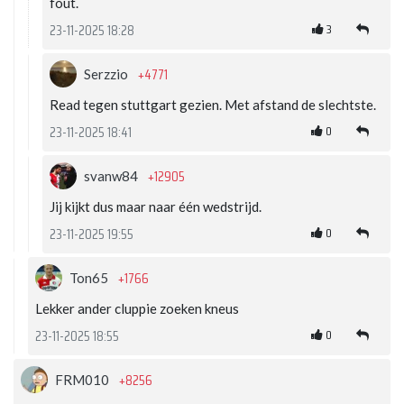
fout.
3
23-11-2025 18:28
+4771
Serzzio
Read tegen stuttgart gezien. Met afstand de slechtste.
0
23-11-2025 18:41
+12905
svanw84
Jij kijkt dus maar naar één wedstrijd.
0
23-11-2025 19:55
+1766
Ton65
Lekker ander cluppie zoeken kneus
0
23-11-2025 18:55
+8256
FRM010