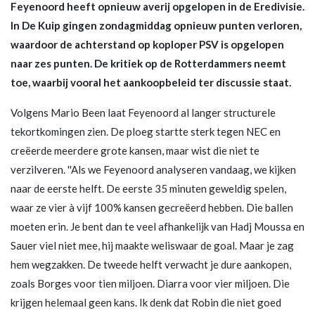
Feyenoord heeft opnieuw averij opgelopen in de Eredivisie.
In De Kuip gingen zondagmiddag opnieuw punten verloren,
waardoor de achterstand op koploper PSV is opgelopen
naar zes punten. De kritiek op de Rotterdammers neemt
toe, waarbij vooral het aankoopbeleid ter discussie staat.
Volgens Mario Been laat Feyenoord al langer structurele
tekortkomingen zien. De ploeg startte sterk tegen NEC en
creëerde meerdere grote kansen, maar wist die niet te
verzilveren. ''Als we Feyenoord analyseren vandaag, we kijken
naar de eerste helft. De eerste 35 minuten geweldig spelen,
waar ze vier à vijf 100% kansen gecreëerd hebben. Die ballen
moeten erin. Je bent dan te veel afhankelijk van Hadj Moussa en
Sauer viel niet mee, hij maakte weliswaar de goal. Maar je zag
hem wegzakken. De tweede helft verwacht je dure aankopen,
zoals Borges voor tien miljoen. Diarra voor vier miljoen. Die
krijgen helemaal geen kans. Ik denk dat Robin die niet goed