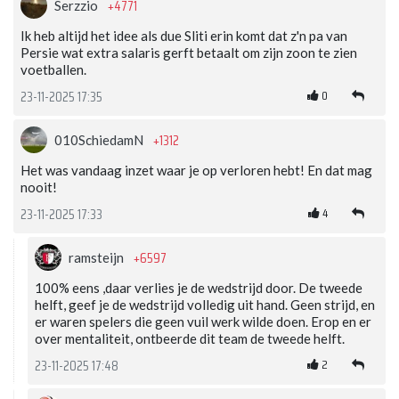
+4771
Serzzio
Ik heb altijd het idee als due Sliti erin komt dat z'n pa van
Persie wat extra salaris gerft betaalt om zijn zoon te zien
voetballen.
0
23-11-2025 17:35
+1312
010SchiedamN
Het was vandaag inzet waar je op verloren hebt! En dat mag
nooit!
4
23-11-2025 17:33
+6597
ramsteijn
100% eens ,daar verlies je de wedstrijd door. De tweede
helft, geef je de wedstrijd volledig uit hand. Geen strijd, en
er waren spelers die geen vuil werk wilde doen. Erop en er
over mentaliteit, ontbeerde dit team de tweede helft.
2
23-11-2025 17:48