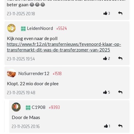
beter gaan 😂😂😂
3
23-11-2025 20:18
+5524
LeidenNoord
Kijk nog even naar de poll
https://www.fr12.nl/transfernieuws/feyenoord-klaar-op-
transfermarkt-dit-was-de-transferzomer-van-2025
2
23-11-2025 19:54
+1518
NoSurrender12
Klopt. 22 mio door de plee
5
23-11-2025 19:48
+9393
C1908
Door de Maas
1
23-11-2025 20:16