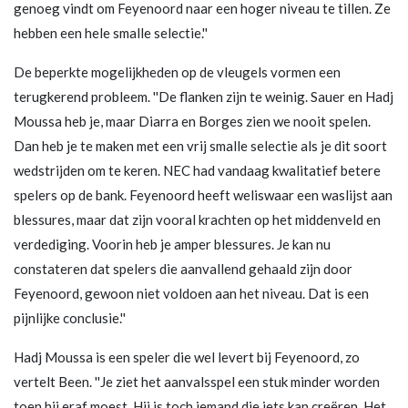
genoeg vindt om Feyenoord naar een hoger niveau te tillen. Ze
hebben een hele smalle selectie.''
De beperkte mogelijkheden op de vleugels vormen een
terugkerend probleem. ''De flanken zijn te weinig. Sauer en Hadj
Moussa heb je, maar Diarra en Borges zien we nooit spelen.
Dan heb je te maken met een vrij smalle selectie als je dit soort
wedstrijden om te keren. NEC had vandaag kwalitatief betere
spelers op de bank. Feyenoord heeft weliswaar een waslijst aan
blessures, maar dat zijn vooral krachten op het middenveld en
verdediging. Voorin heb je amper blessures. Je kan nu
constateren dat spelers die aanvallend gehaald zijn door
Feyenoord, gewoon niet voldoen aan het niveau. Dat is een
pijnlijke conclusie.''
Hadj Moussa is een speler die wel levert bij Feyenoord, zo
vertelt Been. ''Je ziet het aanvalsspel een stuk minder worden
toen hij eraf moest. Hij is toch iemand die iets kan creëren. Het