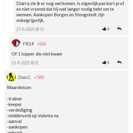
Diarra zie ik er nog wel komen. Is eigenlijk pas kort prof
en niet vreemd dat hij wat langer nodig hebt om te
wennen. Aankopen Borges en Stengstedt zijn
onbegrijpelijk.
0
23-11-2025 18:33
+560
FR14
Of 1 topper die niet kwam
0
23-11-2025 18:12
+7910
Don.C
Waardeloze:
-trainer
-keeper
-verdediging
-middenveld op Valenta na
-aanval
-aankopen
-wissels