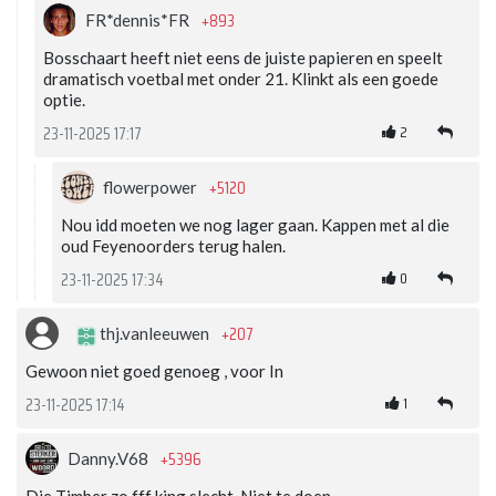
+893
FR*dennis*FR
Bosschaart heeft niet eens de juiste papieren en speelt
dramatisch voetbal met onder 21. Klinkt als een goede
optie.
2
23-11-2025 17:17
+5120
flowerpower
Nou idd moeten we nog lager gaan. Kappen met al die
oud Feyenoorders terug halen.
0
23-11-2025 17:34
+207
thj.vanleeuwen
Gewoon niet goed genoeg , voor In
1
23-11-2025 17:14
+5396
Danny.V68