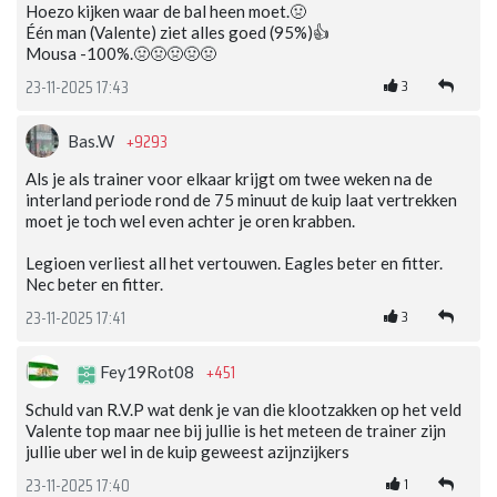
Hoezo kijken waar de bal heen moet.🤢
Één man (Valente) ziet alles goed (95%)👍
Mousa -100%.🤢🤢🤢🤢🤢
3
23-11-2025 17:43
+9293
Bas.W
Als je als trainer voor elkaar krijgt om twee weken na de
interland periode rond de 75 minuut de kuip laat vertrekken
moet je toch wel even achter je oren krabben.
Legioen verliest all het vertouwen. Eagles beter en fitter.
Nec beter en fitter.
3
23-11-2025 17:41
+451
Fey19Rot08
Schuld van R.V.P wat denk je van die klootzakken op het veld
Valente top maar nee bij jullie is het meteen de trainer zijn
jullie uber wel in de kuip geweest azijnzijkers
1
23-11-2025 17:40