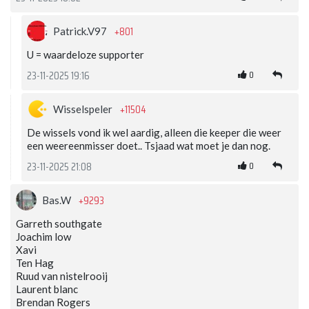
+801
Patrick.V97
U = waardeloze supporter
0
23-11-2025 19:16
+11504
Wisselspeler
De wissels vond ik wel aardig, alleen die keeper die weer
een weereenmisser doet.. Tsjaad wat moet je dan nog.
0
23-11-2025 21:08
+9293
Bas.W
Garreth southgate
Joachim low
Xavi
Ten Hag
Ruud van nistelrooij
Laurent blanc
Brendan Rogers