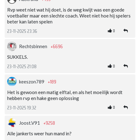
Rvp weet niet wat hij doet, is de weg kwijt was een goede
voetballer maar een slechte coach. Weet niet hoe hij spelers
beter kan laten spelen
0
23-11-2025 23:36
+6696
Rechtsbinnen
SUKKELS.
0
23-11-2025 21:08
+189
keeszon789
Het is gewoon een matig elftal, en als het moeilijk wordt
hebben rvp en hake geen oplossing
0
23-11-2025 19:32
+9258
Joost.V91
Alle jankerts weer hun mand in?