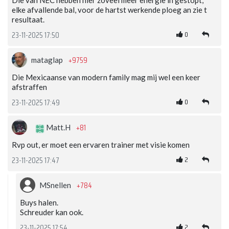
Die van NEC hebben hier zoveel meer energie in gestopt,
elke afvallende bal, voor de hartst werkende ploeg an zie t
resultaat.
0
23-11-2025 17:50
+9759
mataglap
Die Mexicaanse van modern family mag mij wel een keer
afstraffen
0
23-11-2025 17:49
+81
Matt.H
Rvp out, er moet een ervaren trainer met visie komen
2
23-11-2025 17:47
+784
MSnellen
Buys halen.
Schreuder kan ook.
2
23-11-2025 17:54