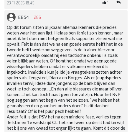
1
23-11-2025 18:45
+286
EB54
Op dit forum zitten blijkbaar allemaal kenners die precies
weten waar het aan ligt. Helaas ben ik niet zo’n kenner , maar
moet ik het doen met hetgeen ik als supporter zie en wat me
opvalt. Feit is dan dat we na een goede eerste helft het in de
tweede helft wederom weggeven. Is de trainer hiervoor
verantwoordelijk omdat hij een tactische onbenul is zoals
velen blijkbaar weten. Of komt het omdat we geen goede
wisselspelers hebben omdat er volkomen verkeerd is
ingekocht. Inmiddels kun je idd je vraagtekens zetten achter
spelers als Tengsted, Diarra en Borges. Als er jeugdspelers
invallen terwijl deze dure jongens op de bank blijven dan
weet je toch genoeg.. ..En dan alle blessures die maar blijven
komen…. het kan toch haast geen toeval zijn. Hoor het RvP
nog zeggen aan het begin van het seizoen, “we hebben het
geanalyseerd en gaan het anders doen”. Is dit dan het
resultaat? Of is het puur pech hebben?
Ander feit is dat PSV het na een mindere fase, verlies tegen
Telstar en 1e wedstrijd CL, het snel weer op de rit had terwijl
het bij ons van kwaad tot erger lijkt te gaan. Komt dit door de