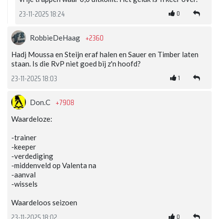
0
23-11-2025 18:24
+2360
RobbieDeHaag
Hadj Moussa en Steijn eraf halen en Sauer en Timber laten
staan. Is die RvP niet goed bij z'n hoofd?
1
23-11-2025 18:03
+7908
Don.C
Waardeloze:
-trainer
-keeper
-verdediging
-middenveld op Valenta na
-aanval
-wissels
Waardeloos seizoen
0
23-11-2025 18:02