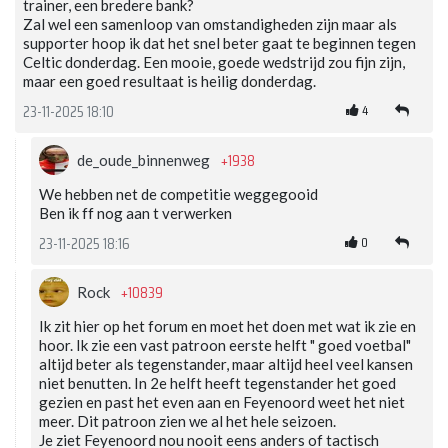
trainer, een bredere bank?
Zal wel een samenloop van omstandigheden zijn maar als
supporter hoop ik dat het snel beter gaat te beginnen tegen
Celtic donderdag. Een mooie, goede wedstrijd zou fijn zijn,
maar een goed resultaat is heilig donderdag.
4
23-11-2025 18:10
+1938
de_oude_binnenweg
We hebben net de competitie weggegooid
Ben ik ff nog aan t verwerken
0
23-11-2025 18:16
+10839
Rock
Ik zit hier op het forum en moet het doen met wat ik zie en
hoor. Ik zie een vast patroon eerste helft " goed voetbal"
altijd beter als tegenstander, maar altijd heel veel kansen
niet benutten. In 2e helft heeft tegenstander het goed
gezien en past het even aan en Feyenoord weet het niet
meer. Dit patroon zien we al het hele seizoen.
Je ziet Feyenoord nou nooit eens anders of tactisch