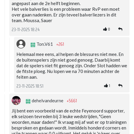
angepast aan de 2e helft beginnen.
Het vele balverlies is een probleem waar RvP een moet
over gaan nadenken. Er zijn teveel balverliezers in dit
team. Moussa, Sauer
0
23-11-2025 18:24
+261
Ton.V61
Helemaal mee eens, al helpen de blessures niet mee. En
de buitenspelers zijn niet goed genoeg. Daarbij komt
dat de spelers niet fit genoeg zijn. Onder Slot hadden we
de fitste ploeg. Nu lopen we na 70 minuten achter de
feiten aan.
1
23-11-2025 18:51
+5661
dehelvandeurne
Jij bent een voorbeeld van de echte Feyenoord supporter,
elk seizoen tevreden bij 3 leuke wedstrijden, "Geen
woorden, maar daden!" Ik vraag mij af wat er op trainingen
besproken en gedaan wordt. Inmiddels honderd corners en
vrije trappen waar 0,0 uitkomt. Het geluk is 'n keer over.