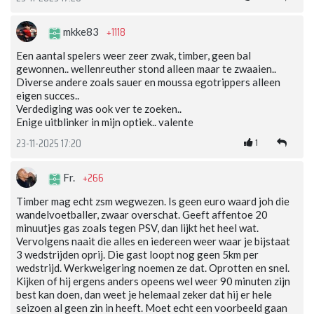
+1118
mkke83
Een aantal spelers weer zeer zwak, timber, geen bal
gewonnen.. wellenreuther stond alleen maar te zwaaien..
Diverse andere zoals sauer en moussa egotrippers alleen
eigen succes..
Verdediging was ook ver te zoeken..
Enige uitblinker in mijn optiek.. valente
1
23-11-2025 17:20
+266
Fr.
Timber mag echt zsm wegwezen. Is geen euro waard joh die
wandelvoetballer, zwaar overschat. Geeft affentoe 20
minuutjes gas zoals tegen PSV, dan lijkt het heel wat.
Vervolgens naait die alles en iedereen weer waar je bijstaat
3 wedstrijden oprij. Die gast loopt nog geen 5km per
wedstrijd. Werkweigering noemen ze dat. Oprotten en snel.
Kijken of hij ergens anders opeens wel weer 90 minuten zijn
best kan doen, dan weet je helemaal zeker dat hij er hele
seizoen al geen zin in heeft. Moet echt een voorbeeld gaan