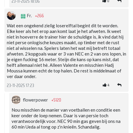
0
23-11-2025 18:06
+266
Fr.
Wat een ongekend zielig loserelftal begint dit te worden.
Elke keer als het erop aan komt laat je het afweten. Ik weet
niet in hoeverre de trainer hier de schuldige is, ik vind dat hij
niet perse onlogische keuzes maakt, op timber met de rust
niet al wisselen na. Spelers laten het wat mij betreft totaal
afweten. 2 kopgoals waar er 3 van NEC en 2 van ons lopen, in
je eigen fucking 16 meter. Steijn die kans op kans mist, dat
helft allemaal niet hè. Alleen Valente en misschien Hadj
Moussa kunnen echt de top halen. De rest is middelmaat of
ver daar onder.
4
23-11-2025 17:23
+5120
flowerpower
Nou misschien de manier van voetballen en conditie een
keer onder de loep nemen. Daar is van persie toch
verantwoordelijk voor. NEC 90 min gas geven bij ons na
60 min Ueda al tong op z’n knieën. Schandalig.