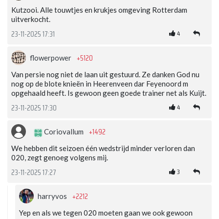
Kutzooi. Alle touwtjes en krukjes omgeving Rotterdam
uitverkocht.
4
23-11-2025 17:31
+5120
flowerpower
Van persie nog niet de laan uit gestuurd. Ze danken God nu
nog op de blote knieën in Heerenveen dar Feyenoord m
opgehaald heeft. Is gewoon geen goede trainer net als Kuijt.
4
23-11-2025 17:30
+1492
Coriovallum
We hebben dit seizoen één wedstrijd minder verloren dan
020, zegt genoeg volgens mij.
3
23-11-2025 17:27
+2212
harryvos
Yep en als we tegen 020 moeten gaan we ook gewoon