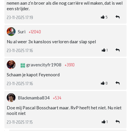
nemen aan z’n broer als die nog carrière wil maken, dat is wel
een strijder.
5
23-11-2025 17:19
+12040
Suri
Nu al weer 3x kansloos verloren daar slap spel
1
23-11-2025 17:16
+3910
gravencityfr1908
Schaam je kapot Feyenoord
0
23-11-2025 17:16
+534
Blackmamba834
Doe mij Pascal Bosschaart maar. RvP heeft het niet. Nu niet
nooit niet
1
23-11-2025 17:15