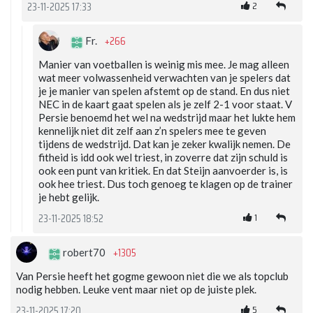
2
23-11-2025 17:33
+266
Fr.
Manier van voetballen is weinig mis mee. Je mag alleen
wat meer volwassenheid verwachten van je spelers dat
je je manier van spelen afstemt op de stand. En dus niet
NEC in de kaart gaat spelen als je zelf 2-1 voor staat. V
Persie benoemd het wel na wedstrijd maar het lukte hem
kennelijk niet dit zelf aan z’n spelers mee te geven
tijdens de wedstrijd. Dat kan je zeker kwalijk nemen. De
fitheid is idd ook wel triest, in zoverre dat zijn schuld is
ook een punt van kritiek. En dat Steijn aanvoerder is, is
ook hee triest. Dus toch genoeg te klagen op de trainer
je hebt gelijk.
1
23-11-2025 18:52
+1305
robert70
Van Persie heeft het gogme gewoon niet die we als topclub
nodig hebben. Leuke vent maar niet op de juiste plek.
5
23-11-2025 17:20