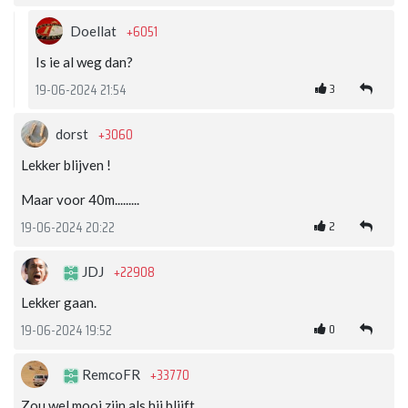
+6051
Doellat
Is ie al weg dan?
3
19-06-2024 21:54
+3060
dorst
Lekker blijven !
Maar voor 40m.........
2
19-06-2024 20:22
+22908
JDJ
Lekker gaan.
0
19-06-2024 19:52
+33770
RemcoFR
Zou wel mooi zijn als hij blijft.