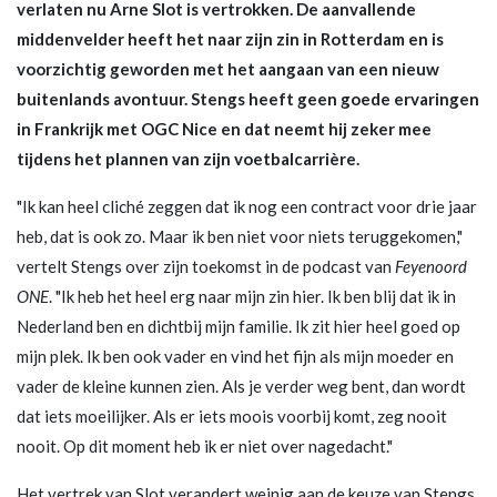
verlaten nu Arne Slot is vertrokken. De aanvallende
middenvelder heeft het naar zijn zin in Rotterdam en is
voorzichtig geworden met het aangaan van een nieuw
buitenlands avontuur. Stengs heeft geen goede ervaringen
in Frankrijk met OGC Nice en dat neemt hij zeker mee
tijdens het plannen van zijn voetbalcarrière.
"Ik kan heel cliché zeggen dat ik nog een contract voor drie jaar
heb, dat is ook zo. Maar ik ben niet voor niets teruggekomen,"
vertelt Stengs over zijn toekomst in de podcast van
Feyenoord
ONE
. "Ik heb het heel erg naar mijn zin hier. Ik ben blij dat ik in
Nederland ben en dichtbij mijn familie. Ik zit hier heel goed op
mijn plek. Ik ben ook vader en vind het fijn als mijn moeder en
vader de kleine kunnen zien. Als je verder weg bent, dan wordt
dat iets moeilijker. Als er iets moois voorbij komt, zeg nooit
nooit. Op dit moment heb ik er niet over nagedacht."
Het vertrek van Slot verandert weinig aan de keuze van Stengs.