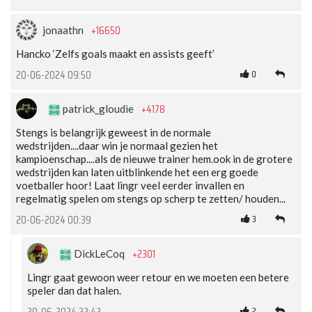
+16650
jonaathn
Hancko ‘Zelfs goals maakt en assists geeft’
0
20-06-2024 09:50
+4178
patrick_gloudie
Stengs is belangrijk geweest in de normale
wedstrijden....daar win je normaal gezien het
kampioenschap....als de nieuwe trainer hem.ook in de grotere
wedstrijden kan laten uitblinkende het een erg goede
voetballer hoor! Laat lingr veel eerder invallen en
regelmatig spelen om stengs op scherp te zetten/ houden...
3
20-06-2024 00:39
+2301
DickLeCoq
Lingr gaat gewoon weer retour en we moeten een betere
speler dan dat halen.
2