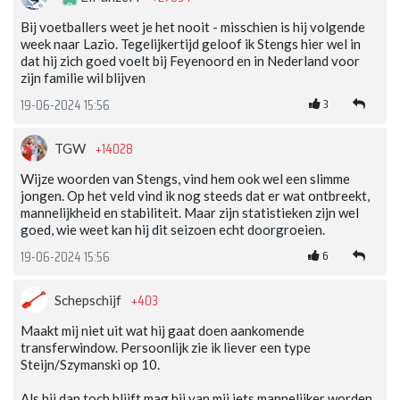
Bij voetballers weet je het nooit - misschien is hij volgende
week naar Lazio. Tegelijkertijd geloof ik Stengs hier wel in
dat hij zich goed voelt bij Feyenoord en in Nederland voor
zijn familie wil blijven
3
19-06-2024 15:56
+14028
TGW
Wijze woorden van Stengs, vind hem ook wel een slimme
jongen. Op het veld vind ik nog steeds dat er wat ontbreekt,
mannelijkheid en stabiliteit. Maar zijn statistieken zijn wel
goed, wie weet kan hij dit seizoen echt doorgroeien.
6
19-06-2024 15:56
+403
Schepschijf
Maakt mij niet uit wat hij gaat doen aankomende
transferwindow. Persoonlijk zie ik liever een type
Steijn/Szymanski op 10.
Als hij dan toch blijft mag hij van mij iets mannelijker worden