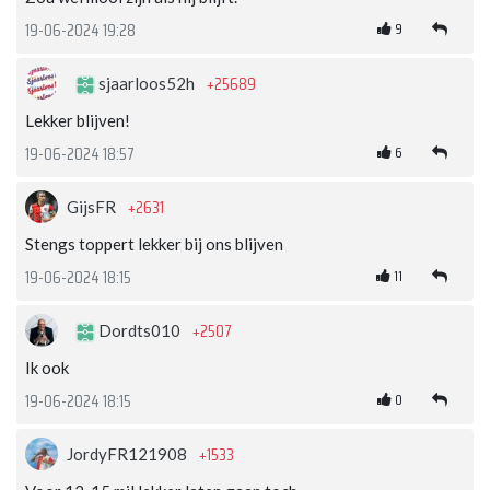
9
19-06-2024 19:28
+25689
sjaarloos52h
Lekker blijven!
6
19-06-2024 18:57
+2631
GijsFR
Stengs toppert lekker bij ons blijven
11
19-06-2024 18:15
+2507
Dordts010
Ik ook
0
19-06-2024 18:15
+1533
JordyFR121908