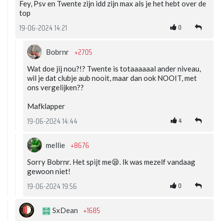
Fey, Psv en Twente zijn idd zijn max als je het hebt over de
top
0
19-06-2024 14:21
+2705
Bobrnr
Wat doe jij nou?!? Twente is totaaaaaal ander niveau,
wil je dat clubje aub nooit, maar dan ook NOOIT, met
ons vergelijken??
Mafklapper
4
19-06-2024 14:44
+8676
mellie
Sorry Bobrnr. Het spijt me😪. Ik was mezelf vandaag
gewoon niet!
0
19-06-2024 19:56
+1685
SxDean