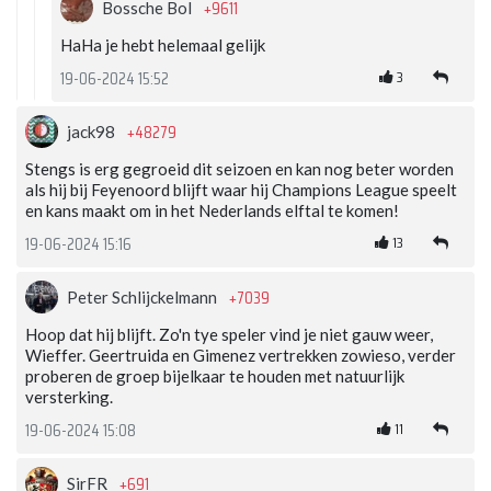
+9611
Bossche Bol
HaHa je hebt helemaal gelijk
3
19-06-2024 15:52
+48279
jack98
Stengs is erg gegroeid dit seizoen en kan nog beter worden
als hij bij Feyenoord blijft waar hij Champions League speelt
en kans maakt om in het Nederlands elftal te komen!
13
19-06-2024 15:16
+7039
Peter Schlijckelmann
Hoop dat hij blijft. Zo'n tye speler vind je niet gauw weer,
Wieffer. Geertruida en Gimenez vertrekken zowieso, verder
proberen de groep bijelkaar te houden met natuurlijk
versterking.
11
19-06-2024 15:08
+691
SirFR