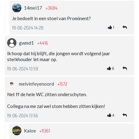
+3684
14mei17
Je bedoelt in een stoel van Prominent?
1
19-06-2024 14:28
+4416
gwmd1
Ik hoop dat hij blijft, die jongen wordt volgend jaar
sterkhouder let maar op.
6
19-06-2024 13:59
+1572
melvinfeyenoord
Net ff de hele WC zitten onderschyten.
Collega na me zal wel stom hebben zitten kijken!
4
19-06-2024 13:56
+11361
Kaloe