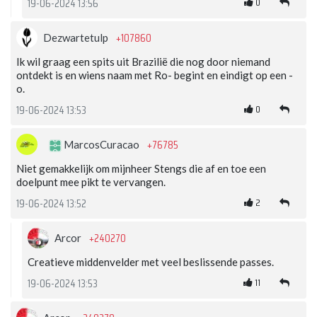
0
19-06-2024 13:56
+107860
Dezwartetulp
Ik wil graag een spits uit Brazilië die nog door niemand
ontdekt is en wiens naam met Ro- begint en eindigt op een -
o.
0
19-06-2024 13:53
+76785
MarcosCuracao
Niet gemakkelijk om mijnheer Stengs die af en toe een
doelpunt mee pikt te vervangen.
2
19-06-2024 13:52
+240270
Arcor
Creatieve middenvelder met veel beslissende passes.
11
19-06-2024 13:53