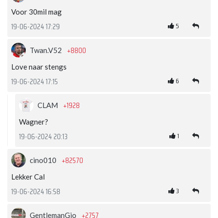
Voor 30mil mag
5
19-06-2024 17:29
+8800
Twan.V52
Love naar stengs
6
19-06-2024 17:15
+1928
CLAM
Wagner?
1
19-06-2024 20:13
+82570
cino010
Lekker Cal
3
19-06-2024 16:58
+2757
GentlemanGio