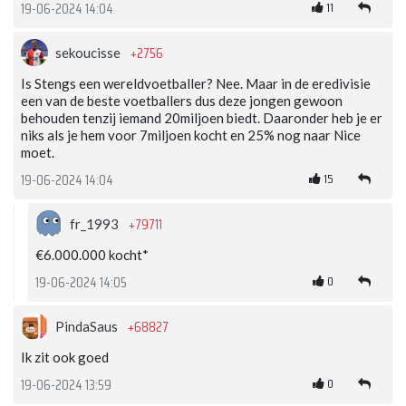
11
19-06-2024 14:04
+2756
sekoucisse
Is Stengs een wereldvoetballer? Nee. Maar in de eredivisie
een van de beste voetballers dus deze jongen gewoon
behouden tenzij iemand 20miljoen biedt. Daaronder heb je er
niks als je hem voor 7miljoen kocht en 25% nog naar Nice
moet.
15
19-06-2024 14:04
+79711
fr_1993
€6.000.000 kocht*
0
19-06-2024 14:05
+68827
PindaSaus
Ik zit ook goed
0
19-06-2024 13:59