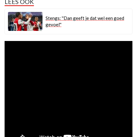
LEES OOK
Stengs: ''Dan geeft je dat wel een goed
gevoel''