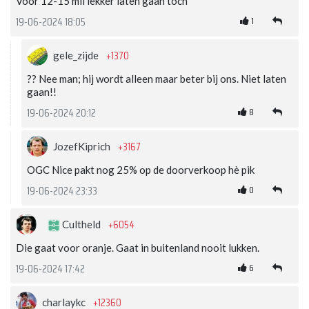
Voor 12-15 mil lekker laten gaan toch
1
19-06-2024 18:05
+1370
gele_zijde
?? Nee man; hij wordt alleen maar beter bij ons. Niet laten
gaan!!
8
19-06-2024 20:12
+3167
JozefKiprich
OGC Nice pakt nog 25% op de doorverkoop hè pik
0
19-06-2024 23:33
+6054
Cultheld
Die gaat voor oranje. Gaat in buitenland nooit lukken.
6
19-06-2024 17:42
+12360
charlaykc