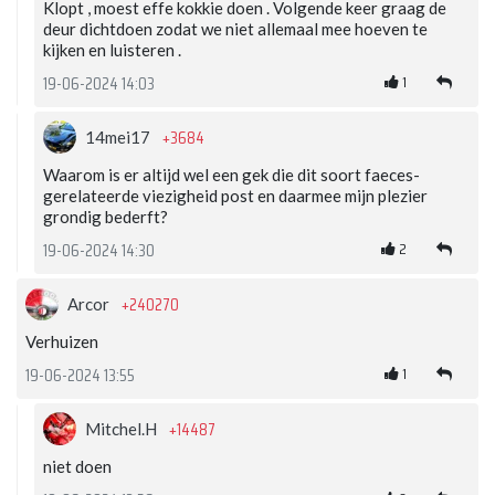
Klopt , moest effe kokkie doen . Volgende keer graag de
deur dichtdoen zodat we niet allemaal mee hoeven te
kijken en luisteren .
1
19-06-2024 14:03
+3684
14mei17
Waarom is er altijd wel een gek die dit soort faeces-
gerelateerde viezigheid post en daarmee mijn plezier
grondig bederft?
2
19-06-2024 14:30
+240270
Arcor
Verhuizen
1
19-06-2024 13:55
+14487
Mitchel.H
niet doen