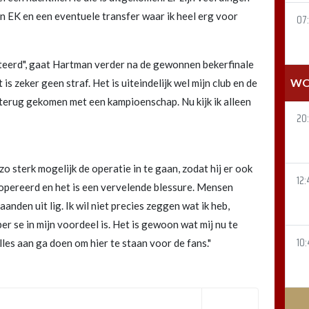
n EK en een eventuele transfer waar ik heel erg voor
07
pteerd", gaat Hartman verder na de gewonnen bekerfinale
WO
 is zeker geen straf. Het is uiteindelijk wel mijn club en de
 terug gekomen met een kampioenschap. Nu kijk ik alleen
20
o sterk mogelijk de operatie in te gaan, zodat hij er ook
12:
eopereerd en het is een vervelende blessure. Mensen
aanden uit lig. Ik wil niet precies zeggen wat ik heb,
er se in mijn voordeel is. Het is gewoon wat mij nu te
10:
lles aan ga doen om hier te staan voor de fans."