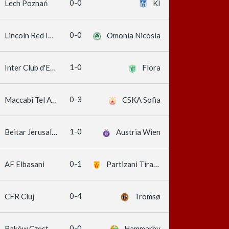
0-0
Lech Poznań
KÍ
0-0
Lincoln Red Imps
Omonia Nicosia
1-0
Inter Club d'Escaldes
Flora
0-3
Maccabi Tel Aviv
CSKA Sofia
1-0
Beitar Jerusalem
Austria Wien
0-1
AF Elbasani
Partizani Tirana
0-4
CFR Cluj
Tromsø
0-0
Raków Częstochowa
Hammarby