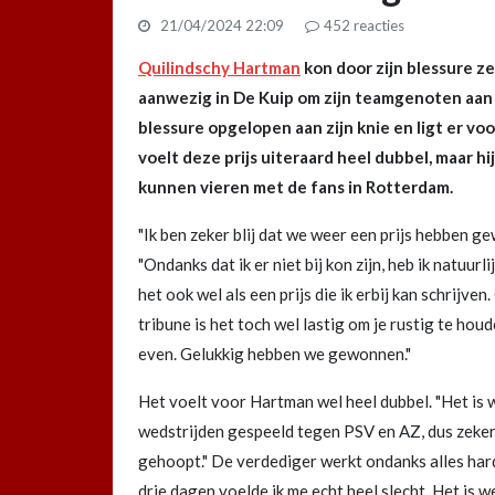
21/04/2024 22:09
452
reacties
Quilindschy Hartman
kon door zijn blessure z
aanwezig in De Kuip om zijn teamgenoten aan
blessure opgelopen aan zijn knie en ligt er voo
voelt deze prijs uiteraard heel dubbel, maar 
kunnen vieren met de fans in Rotterdam.
"Ik ben zeker blij dat we weer een prijs hebben
"Ondanks dat ik er niet bij kon zijn, heb ik natuur
het ook wel als een prijs die ik erbij kan schrijve
tribune is het toch wel lastig om je rustig te hou
even. Gelukkig hebben we gewonnen."
Het voelt voor Hartman wel heel dubbel. "Het is w
wedstrijden gespeeld tegen PSV en AZ, dus zeker 
gehoopt." De verdediger werkt ondanks alles hard
drie dagen voelde ik me echt heel slecht. Het is w