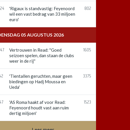
:24
802
'Rigaux is standvastig: Feyenoord
wil een vast bedrag van 33 miljoen
euro'
ENSDAG 05 AUGUSTUS 2026
:47
1605
Vertrouwen in Read: ''Goed
seizoen spelen, dan staan de clubs
weer in de rij''
42
3375
'Tientallen geruchten, maar geen
biedingen op Hadj Moussa en
Ueda'
47
1523
'AS Roma haakt af voor Read:
Feyenoord houdt vast aan ruim
dertig miljoen'
Lees meer