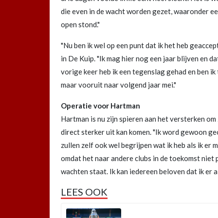
die even in de wacht worden gezet, waaronder ee
open stond."
"Nu ben ik wel op een punt dat ik het heb geacce
in De Kuip. "Ik mag hier nog een jaar blijven en dat
vorige keer heb ik een tegenslag gehad en ben ik
maar vooruit naar volgend jaar mei."
Operatie voor Hartman
Hartman is nu zijn spieren aan het versterken om z
direct sterker uit kan komen. "Ik word gewoon g
zullen zelf ook wel begrijpen wat ik heb als ik er m
omdat het naar andere clubs in de toekomst niet p
wachten staat. Ik kan iedereen beloven dat ik er a
LEES OOK