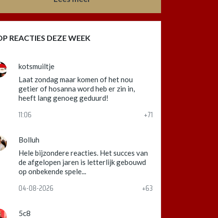
OP REACTIES DEZE WEEK
kotsmuiltje
Laat zondag maar komen of het nou
getier of hosanna word heb er zin in,
heeft lang genoeg geduurd!
11:06
+71
Bolluh
Hele bijzondere reacties. Het succes van
de afgelopen jaren is letterlijk gebouwd
op onbekende spele...
04-08-2026
+63
5c8