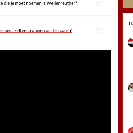
ste die je moet noemen is Wellenreuther"
T
me meer zelfvertrouwen om te scoren"