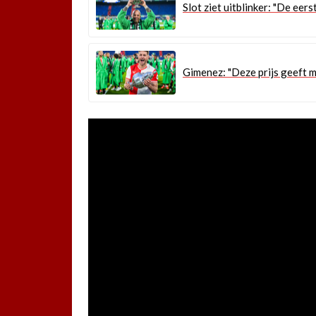
Slot ziet uitblinker: "De eer
Gimenez: "Deze prijs geeft 