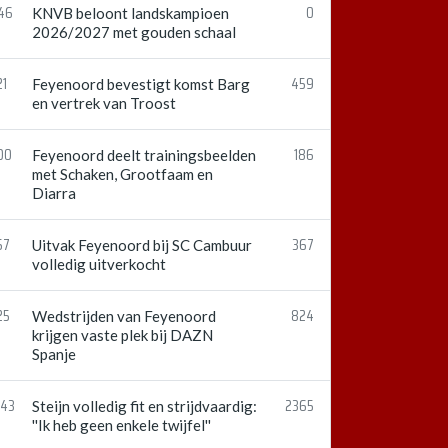
:46
0
KNVB beloont landskampioen
2026/2027 met gouden schaal
21
459
Feyenoord bevestigt komst Barg
en vertrek van Troost
00
186
Feyenoord deelt trainingsbeelden
met Schaken, Grootfaam en
Diarra
57
367
Uitvak Feyenoord bij SC Cambuur
volledig uitverkocht
25
824
Wedstrijden van Feyenoord
krijgen vaste plek bij DAZN
Spanje
:43
2365
Steijn volledig fit en strijdvaardig:
''Ik heb geen enkele twijfel''