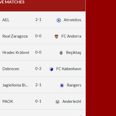
IVE MATCHES
2-1
AEL
Atromitos
0-0
Real Zaragoza
FC Andorra
0-0
Hradec Králové
Beşiktaş
0-2
Debrecen
FC København
2-1
Jagiellonia Białystok
Rangers
0-1
PAOK
Anderlecht