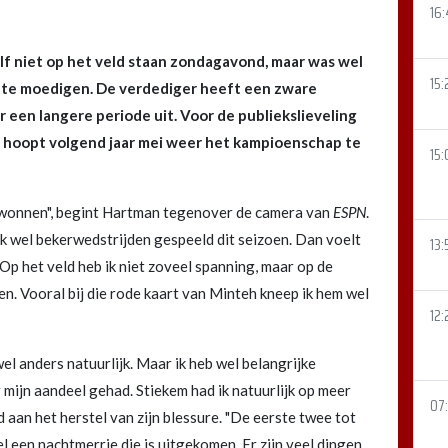
16
elf niet op het veld staan zondagavond, maar was wel
15:
 te moedigen. De verdediger heeft een zware
r een langere periode uit. Voor de publiekslieveling
hij hoopt volgend jaar mei weer het kampioenschap te
15:
 gewonnen", begint Hartman tegenover de camera van
ESPN
.
lijk wel bekerwedstrijden gespeeld dit seizoen. Dan voelt
13:
n. Op het veld heb ik niet zoveel spanning, maar op de
den. Vooral bij die rode kaart van Minteh kneep ik hem wel
12:
el anders natuurlijk. Maar ik heb wel belangrijke
mijn aandeel gehad. Stiekem had ik natuurlijk op meer
07
 aan het herstel van zijn blessure. "De eerste twee tot
el een nachtmerrie die is uitgekomen. Er zijn veel dingen