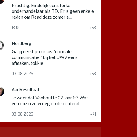
Prachtig. Eindelijk een sterke
onderhandelaar als TD. Er is geen enkele
reden om Read deze zomer a...
13:00
+53
Nordberg
Ga jij eerst je cursus “normale
communicatie “ bij het UWV eens
afmaken, tokkie
03-08-2026
+53
AadResultaat
Je weet dat Vanhoutte 27 jaar is? Wat
een onzin zo vroeg op de ochtend
03-08-2026
+41