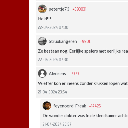
+393031
petertje73
Held!!!
22-04-2024 07:30
+9901
Struukangeren
Ze bestaan nog. Eerlijke spelers met eerlijke rea
22-04-2024 07:30
+7373
Alvorens
Wieffer kon er ineens zonder krukken lopen wat
21-04-2024 23:54
+14425
feyenoord_Freak
De wonder dokter was in de kleedkamer acht
21-04-2024 23:57