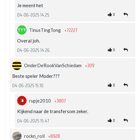
Je meent het
0
04-06-2025 14:25
+72227
TinusTingTong
Overal joh.
0
04-06-2025 14:26
+309
OnderDeRookVanSchiedam
Beste speler Moder???
0
04-06-2025 15:10
+3807
rupje2010
Kijkend naar de transfersom zeker.
0
04-06-2025 15:47
+8928
rockn_roll