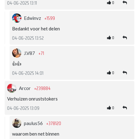
0
04-06-2025 13:11
+1599
Edwinvz
Bedankt voor het delen
0
04-06-2025 13:52
+71
J.V87
👍👍
0
04-06-2025 14:01
+239884
Arcor
Verhuizen onruststokers
0
04-06-2025 13:09
+378120
paulus56
waarom ben net binnen