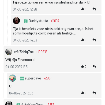
Fijn deze tip van een ervaringsdeskundige, dank U!
0
04-06-2025 12:58
+11037
Buddystutta
Tja ik ben niets voor niets dokter geworden, al is het
soms moeilijk te combineren als heilige.....
0
04-06-2025 14:33
+190635
n9f544q7nc
Wij zijn Feyenoord
0
04-06-2025 12:51
+28611
superdave
U
0
04-06-2025 12:52
+3258
AttaKingGyan