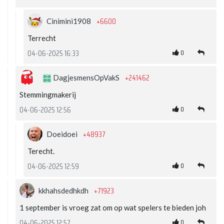
+6600
Cinimini1908
Terrecht
0
04-06-2025 16:33
+241462
DagjesmensOpVakS
Stemmingmakerij
0
04-06-2025 12:56
+48937
Doeidoei
Terecht.
0
04-06-2025 12:59
+71923
kkhahsdedhkdh
1 september is vroeg zat om op wat spelers te bieden joh
0
04-06-2025 12:57