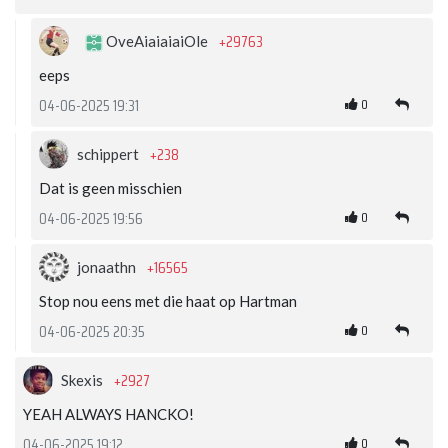
+29763
OveAiaiaiaiOle
eeps
0
04-06-2025 19:31
+238
schippert
Dat is geen misschien
0
04-06-2025 19:56
+16565
jonaathn
Stop nou eens met die haat op Hartman
0
04-06-2025 20:35
+2927
Skexis
YEAH ALWAYS HANCKO!
0
04-06-2025 19:12