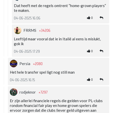
Dat heeft met de regels omtrent “home-grown players”
te maken.
0
04-06-2025 16:06
+34206
FRRMS
Leeftijd maar vooral dat ie in Italië al eens is mislukt,
gok ik
0
04-06-2025 17:29
+2080
Persia
Het hele transfer spel ligt nog still man
0
04-06-2025 16:15
+7297
rodjeknor
Er zijn allerlei financiele regels die gelden voor PL-clubs
rondom financial fair play en home grown spelers die
ervoor zorgen dat die clubs liever geld uitgeven aan