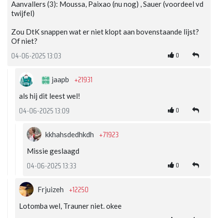
Aanvallers (3): Moussa, Paixao (nu nog) , Sauer (voordeel vd
twijfel)
Zou DtK snappen wat er niet klopt aan bovenstaande lijst?
Of niet?
0
04-06-2025 13:03
+21931
jaapb
als hij dit leest wel!
0
04-06-2025 13:09
+71923
kkhahsdedhkdh
Missie geslaagd
0
04-06-2025 13:33
+12250
Frjuizeh
Lotomba wel, Trauner niet. okee