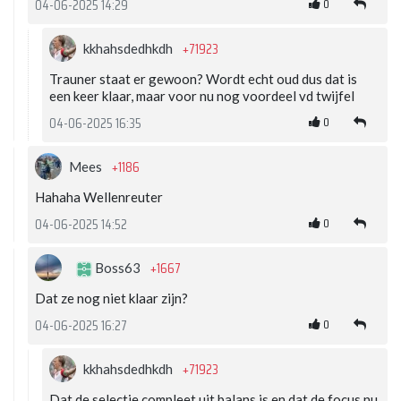
0
04-06-2025 14:29
+71923
kkhahsdedhkdh
Trauner staat er gewoon? Wordt echt oud dus dat is
een keer klaar, maar voor nu nog voordeel vd twijfel
0
04-06-2025 16:35
+1186
Mees
Hahaha Wellenreuter
0
04-06-2025 14:52
+1667
Boss63
Dat ze nog niet klaar zijn?
0
04-06-2025 16:27
+71923
kkhahsdedhkdh
Dat de selectie compleet uit balans is en dat de focus nu