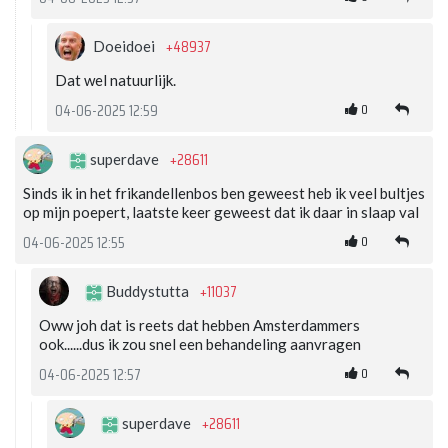
+48937
Doeidoei
Dat wel natuurlijk.
0
04-06-2025 12:59
+28611
superdave
Sinds ik in het frikandellenbos ben geweest heb ik veel bultjes
op mijn poepert, laatste keer geweest dat ik daar in slaap val
0
04-06-2025 12:55
+11037
Buddystutta
Oww joh dat is reets dat hebben Amsterdammers
ook......dus ik zou snel een behandeling aanvragen
0
04-06-2025 12:57
+28611
superdave