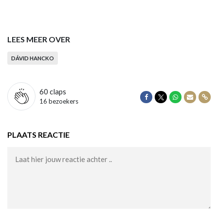
LEES MEER OVER
DÁVID HANCKO
60
claps
Delen op Facebook
Delen op Twitter
Delen op Wha
Delen vi
Dele
16 bezoekers
PLAATS REACTIE